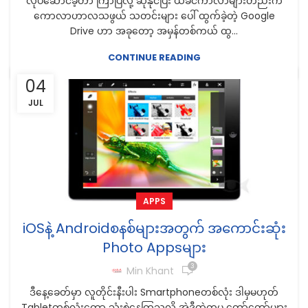
လုပ်ဆောင်ခဲ့တာ ကြာပြီလို့ ဆိုနိုင်ပြီး ယခင်ကာလာများတည်းက
ကောလာဟာလသဖွယ် သတင်းများ ပေါ် ထွက်ခဲ့တဲ့ Google
Drive ဟာ အခုတော့ အမှန်တစ်ကယ် ထွ...
CONTINUE READING
04
JUL
APPS
iOSနဲ့ Androidစနစ်များအတွက် အကောင်းဆုံး
Photo Appsများ
3
Min Khant
ဒီနေ့ခေတ်မှာ လူတိုင်းနီးပါး Smartphoneတစ်လုံး ဒါမှမဟုတ်
Tabletတစ်လုံးတော့ သုံးစွဲနေကြသလို အဲဒီထဲကမှ တော်တော်များ