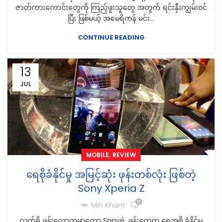
ဇာတ်ကားကောင်းတွေကို ကြည့်ဖူးသူတွေ အတွက် ရင်းနှီးကျွမ်း၀င်
ပြီး ဖြစ်မယ့် အမေရိကန် မင်း...
CONTINUE READING
13
JUL
,
MOBILE
REVIEW
ရေစိုခံနိုင်မှု အမြင့်ဆုံး ဖုန်းတစ်လုံး ဖြစ်တဲ့
Sony Xperia Z
0
Min Khant
လက်ရှိ ဖုန်းလောကမှာတော့ Sonyရဲ့ ဖုန်းတွေက ရေအစို ခံနိုင်မှု