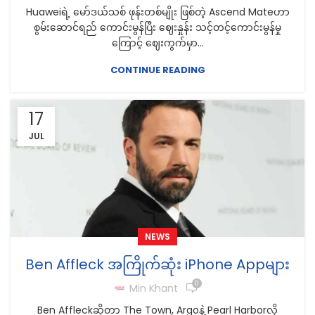
Huaweiရဲ့ မော်ဒယ်သစ် ဖုန်းတစ်မျိုး ဖြစ်တဲ့ Ascend Mateဟာ
စွမ်းဆောင်ရည် ကောင်းမွန်ပြီး ဈေးနှုန်း သင့်တင့်ကောင်းမွန်မှု
ကြောင့် ဈေးကွက်မှာ...
CONTINUE READING
17
JUL
NEWS
Ben Affleck အကြိုက်ဆုံး iPhone Appများ
0
Min Khant
Ben Affleckဆိုတာ The Town, Argoနဲ့ Pearl Harborလို