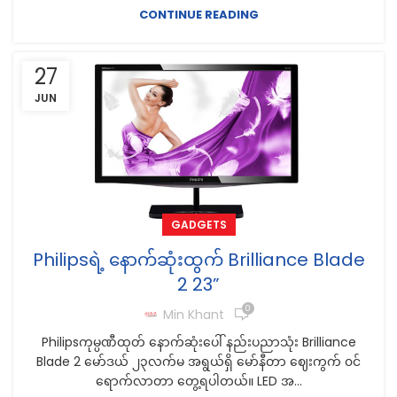
CONTINUE READING
27
JUN
GADGETS
Philipsရဲ့ နောက်ဆုံးထွက် Brilliance Blade
2 23”
0
Min Khant
Philipsကုမ္ပဏီထုတ် နောက်ဆုံးပေါ် နည်းပညာသုံး Brilliance
Blade 2 မော်ဒယ် ၂၃လက်မ အရွယ်ရှိ မော်နီတာ ဈေးကွက် ၀င်
ရောက်လာတာ တွေ့ရပါတယ်။ LED အ...