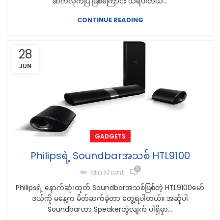
ဆက်လိုက်ပြီ ဖြစ်ကြောင်း သိရပါတယ...
CONTINUE READING
28
JUN
GADGETS
Philipsရဲ့ Soundbarအသစ် HTL9100
0
Min Khant
Philipsရဲ့ နောက်ဆုံးထုတ် Soundbarအသစ်ဖြစ်တဲ့ HTL9100မော်
ဒယ်ကို မနေ့က မိတ်ဆက်ခဲ့တာ တွေ့ရပါတယ်။ အဆိုပါ
Soundbarဟာ Speakerတွဲလျက် ပါရှိမှာ...