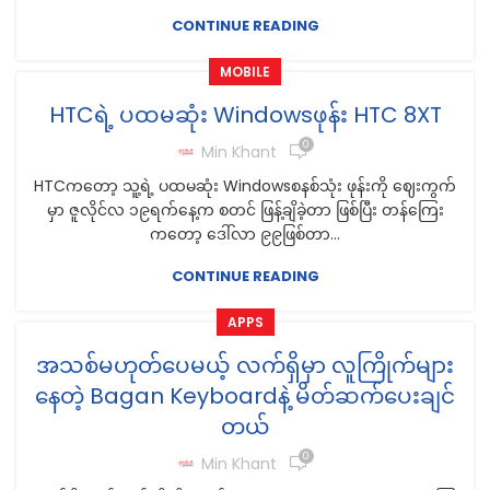
CONTINUE READING
MOBILE
HTCရဲ့ ပထမဆုံး Windowsဖုန်း HTC 8XT
0
Min Khant
HTCကတော့ သူ့ရဲ့ ပထမဆုံး Windowsစနစ်သုံး ဖုန်းကို ဈေးကွက်
မှာ ဇူလိုင်လ ၁၉ရက်နေ့က စတင် ဖြန့်ချိခဲ့တာ ဖြစ်ပြီး တန်ကြေး
ကတော့ ဒေါ်လာ ၉၉ဖြစ်တာ...
CONTINUE READING
APPS
အသစ်မဟုတ်ပေမယ့် လက်ရှိမှာ လူကြိုက်များ
နေတဲ့ Bagan Keyboardနဲ့ မိတ်ဆက်ပေးချင်
တယ်
0
Min Khant