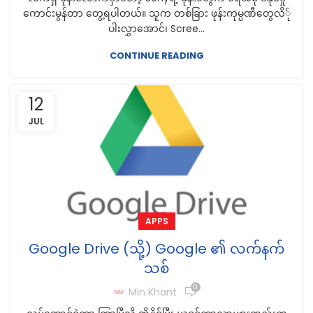
ကောင်းမွန်တာ တွေ့ရပါတယ်။ သူက တစ်ခြား ဖုန်းကုမ္ပဏီတွေလိ်ု
ပါးလွှာအောင်၊ Scree...
CONTINUE READING
12
JUL
APPS
Google Drive (သို့) Google ၏ လက်နက်
သစ်
0
Min Khant