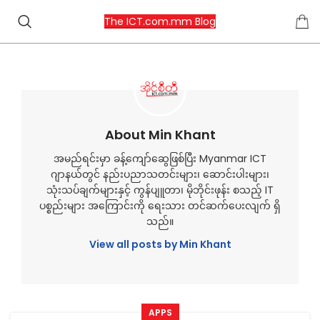
The ICT.com.mm Blog
About Min Khant
အမည်ရင်းမှာ ခန့်ကျော်ဆွေဖြစ်ပြီး Myanmar ICT
ဂျာနယ်တွင် နည်းပညာသတင်းများ၊ ဆောင်းပါးများ၊
သုံးသပ်ချက်များနှင့် ကွန်ပျူတာ၊ မိုဘိုင်းဖုန်း စသည့် IT
ပစ္စည်းများ အကြောင်းကို ရေးသား တင်ဆက်ပေးလျက် ရှိ
သည်။
View all posts by Min Khant
APPS