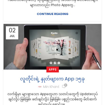
များဟာလည်း Photo Appsတွ...
CONTINUE READING
02
JUL
APPS
လူတိုင်းရဲ့ နှုတ်ဖျားက App ၁၅ခု
2
Min Khant
လက်ရှိမှာ များစွာသော Appတွေဟာ သတင်းတွေကို Updateလုပ်
ချင်လို့ပဲ ဖြစ်ဖြစ်၊ ဖတ်ချင်လို့ပဲ ဖြစ်ဖြစ်၊ ပစ္စည်းသစ်တွေ မိတ်ဆက်
ချင်တယ်၊ ရောင်းချ...