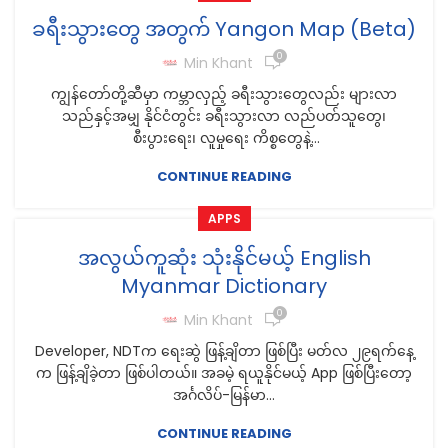
ခရီးသွားတွေ အတွက် Yangon Map (Beta)
0
Min Khant
ကျွန်တော်တို့ဆီမှာ ကမ္ဘာလှည့် ခရီးသွားတွေလည်း များလာ
သည်နှင့်အမျှ နိုင်ငံတွင်း ခရီးသွားလာ လည်ပတ်သူတွေ၊
စီးပွားရေး၊ လူမှုရေး ကိစ္စတွေနဲ့...
CONTINUE READING
APPS
အလွယ်ကူဆုံး သုံးနိုင်မယ့် English
Myanmar Dictionary
0
Min Khant
Developer, NDTက ရေးဆွဲ ဖြန့်ချိတာ ဖြစ်ပြီး မတ်လ ၂၉ရက်နေ့
က ဖြန့်ချိခဲ့တာ ဖြစ်ပါတယ်။ အခမဲ့ ရယူနိုင်မယ့် App ဖြစ်ပြီးတော့
အင်္ဂလိပ်-မြန်မာ...
CONTINUE READING