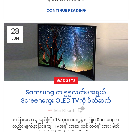
CONTINUE READING
28
JUN
GADGETS
Samsung က ၅၅လက်မအရွယ်
Screenကွေး OLED TVကို မိတ်ဆက်
2
Min Khant
အခြားသော နာမည်ကြီး TVကုမ္ပဏီတွေနဲ့ အပြိုင် Sausungက
လည်း မျက်နှာပြင်ကွေး TVအမျိုးအစားသစ် တစ်မျိုးအား မိတ်