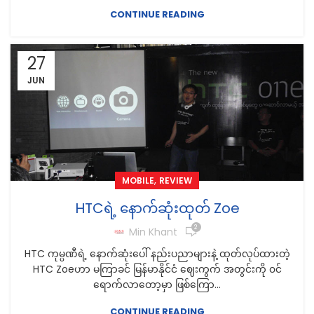
CONTINUE READING
27
JUN
,
MOBILE
REVIEW
HTCရဲ့ နောက်ဆုံးထုတ် Zoe
2
Min Khant
HTC ကုမ္ပဏီရဲ့ နောက်ဆုံးပေါ် နည်းပညာများနဲ့ ထုတ်လုပ်ထားတဲ့
HTC Zoeဟာ မကြာခင် မြန်မာနိုင်ငံ ဈေးကွက် အတွင်းကို ၀င်
ရောက်လာတော့မှာ ဖြစ်ကြော...
CONTINUE READING