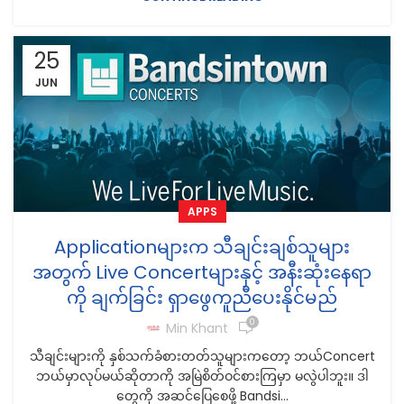
25
JUN
APPS
Applicationများက သီချင်းချစ်သူများ
အတွက် Live Concertများနှင့် အနီးဆုံးနေရာ
ကို ချက်ခြင်း ရှာဖွေကူညီပေးနိုင်မည်
0
Min Khant
သီချင်းများကို နှစ်သက်ခံစားတတ်သူများကတော့ ဘယ်Concert
ဘယ်မှာလုပ်မယ်ဆိုတာကို အမြဲစိတ်ဝင်စားကြမှာ မလွဲပါဘူး။ ဒါ
တွေကို အဆင်ပြေစေဖို့ Bandsi...