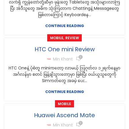
လက်ရှိ ကျွန်တော်တို့ဆီမှာ ဖုန်းတွေ Tabletတွေ အသုံးများလာကြ
ပြီး အဲဒီသူတွေ အဓိက သုံးကြတာက Chattingနဲ့ Messageတွေ
ဖြစ်တာကြောင့် Keyboardစန...
CONTINUE READING
,
MOBILE
REVIEW
HTC One mini Review
0
Min Khant
HTC Oneနဲ့ ပုံစံတူ miniကတော့ လာမယ့် သြဂုတ်လ ၁၂ရက်နေ့မှာ
အင်္ဂလန်မှာ စတင် ဖြန့်ချိသွားတော့မှာ ဖြစ်ပြီး ၀ယ်ယူသူတွေကို
Simကတ်တွေ အခမဲ့ ပေး...
CONTINUE READING
MOBILE
Huawei Ascend Mate
0
Min Khant