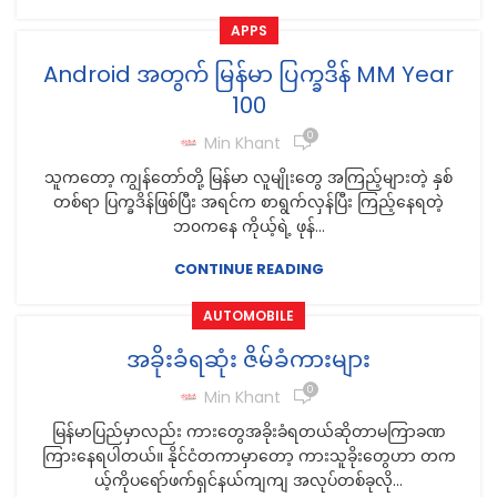
APPS
Android အတွက် မြန်မာ ပြက္ခဒိန် MM Year
100
0
Min Khant
သူကတော့ ကျွန်တော်တို့ မြန်မာ လူမျိုးတွေ အကြည့်များတဲ့ နှစ်
တစ်ရာ ပြက္ခဒိန်ဖြစ်ပြီး အရင်က စာရွက်လှန်ပြီး ကြည့်နေရတဲ့
ဘ၀ကနေ ကိုယ့်ရဲ့ ဖုန်...
CONTINUE READING
AUTOMOBILE
အခိုးခံရဆုံး ဇိမ်ခံကားများ
0
Min Khant
မြန်မာပြည်မှာလည်း ကားတွေအခိုးခံရတယ်ဆိုတာမကြာခဏ
ကြားနေရပါတယ်။ နိုင်ငံတကာမှာတော့ ကားသူခိုးတွေဟာ တက
ယ့်ကိုပရော်ဖက်ရှင်နယ်ကျကျ အလုပ်တစ်ခုလို...