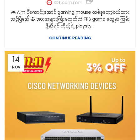
0
ICT.com.mm
🎮 Aim ပိုကောင်းအောင် gaming mouse တစ်ခုတော့ဝယ်ထား
သင့်ပြီနော် 🕹️ အားအများကြီးမထုတ်ဘဲ FPS game တွေမှာကြမ်း
ဖို့ဆိုရင် ကိုယ့်ရဲ့ playsty...
CONTINUE READING
14
NOV