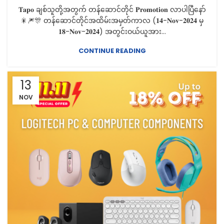
𝐓𝐚𝐩𝐨 ချစ်သူတို့အတွက် တန်ဆောင်တိုင် 𝐏𝐫𝐨𝐦𝐨𝐭𝐢𝐨𝐧 လာပါပြီနော်
🎇🎆🎊 တန်ဆောင်တိုင်အထိမ်းအမှတ်ကာလ (𝟏𝟒-𝐍𝐨𝐯-𝟐𝟎𝟐𝟒 မှ
𝟏𝟖-𝐍𝐨𝐯-𝟐𝟎𝟐𝟒) အတွင်းဝယ်ယူအား...
CONTINUE READING
13
NOV