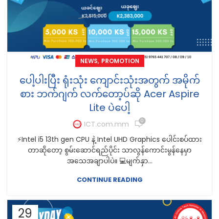
,
NEWS
PROMOTION
ပေါ့ပါးပြီး ရုံးသုံး ကျောင်းသုံးအတွက် အမိုက်
စား ဘက်ဂျက် လက်တော့ပ်ဆို Acer Aspire
Lite ပဲပေါ့
0
ICT.com.mm
⚡️Intel i5 13th gen CPU နဲ့ Intel UHD Graphics ပေါင်းစပ်ထား
တာဆိုတော့ စွမ်းဆောင်ရည်ပိုင်း သာလွန်ကောင်းမွန်နေမှာ
အသေအချာပါပဲ။ 💻မျက်နှာ...
CONTINUE READING
29