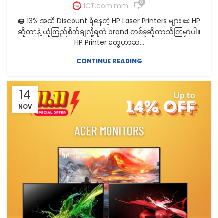
0
ICT.com.mm
🖨️ 13% အထိ Discount ရှိနေတဲ့ HP Laser Printers များ 📜 HP
ဆိုတာနဲ့ ယုံကြည်စိတ်ချလို့ရတဲ့ brand တစ်ခုဆိုတာသိကြမှာပါ။
HP Printer တွေဟာဆ...
CONTINUE READING
14
NOV