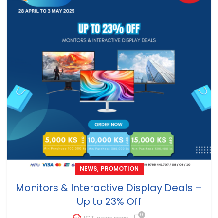
,
NEWS
PROMOTION
Monitors & Interactive Display Deals –
Up to 23% Off
0
ICT.com.mm