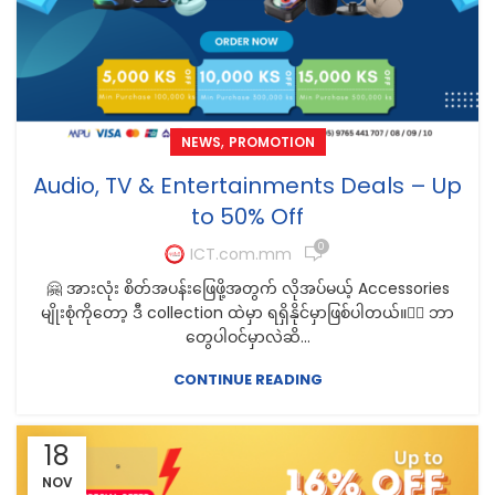
,
NEWS
PROMOTION
Audio, TV & Entertainments Deals – Up
to 50% Off
0
ICT.com.mm
🤗 အားလုံး စိတ်အပန်းဖြေဖို့အတွက် လိုအပ်မယ့် Accessories
မျိုးစုံကိုတော့ ဒီ collection ထဲမှာ ရရှိနိုင်မှာဖြစ်ပါတယ်။🤷‍♀️ ဘာ
တွေပါဝင်မှာလဲဆိ...
CONTINUE READING
18
NOV