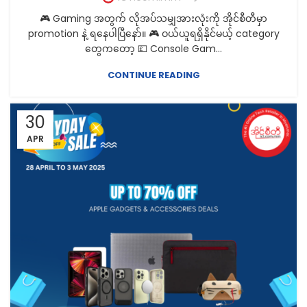
🎮 Gaming အတွက် လိုအပ်သမျှအားလုံးကို အိုင်စီတီမှာ
promotion နဲ့ ရနေပါပြီနော်။ 🎮 ဝယ်ယူရရှိနိုင်မယ့် category
တွေကတော့ 💷 Console Gam...
CONTINUE READING
30
APR