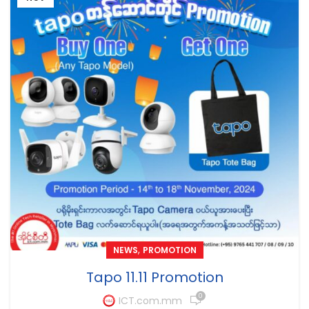
,
NEWS
PROMOTION
Tapo 11.11 Promotion
0
ICT.com.mm