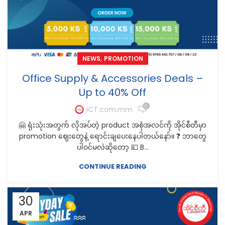
,
NEWS
PROMOTION
Office Supply & Accessories Deals –
Up to 40% Off
0
ICT.com.mm
🤗 ရုံးသုံးအတွက် လိုအပ်တဲ့ product အစုံအလင်ကို အိုင်စီတီမှာ
promotion ဈေးတွေနဲ့ ရောင်းချပေးနေပါတယ်နော်။ ❓ ဘာတွေ
ပါဝင်မလဲဆိုတော့ 💷 B...
CONTINUE READING
30
APR