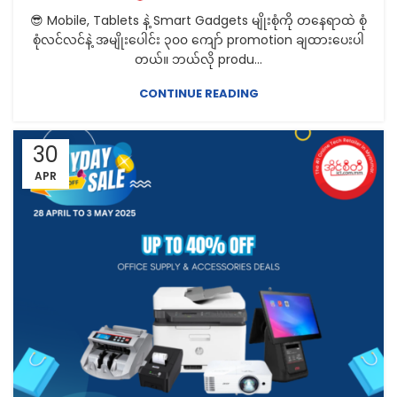
😎 Mobile, Tablets နဲ့ Smart Gadgets မျိုးစုံကို တနေရာထဲ စုံ
စုံလင်လင်နဲ့ အမျိုးပေါင်း ၃၀၀ ကျော် promotion ချထားပေးပါ
တယ်။ ဘယ်လို produ...
CONTINUE READING
30
APR