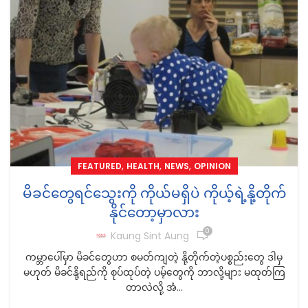
,
,
,
FEATURED
HEALTH
NEWS
OPINION
မိခင်တွေရင်သွေးကို ကိုယ်မရှိပဲ ကိုယ့်ရဲ့နို့တိုက်
နိုင်တော့မှာလား
0
Kaung Sint Aung
ကမ္ဘာပေါ်မှာ မိခင်တွေဟာ စမတ်ကျတဲ့ နို့တိုက်တဲ့ပစ္စည်းတွေ ဒါမှ
မဟုတ် မိခင်နို့ရည်ကို စုပ်ထုပ်တဲ့ ပမ့်တွေကို ဘာလို့များ မထုတ်ကြ
တာလဲလို့ အံ...