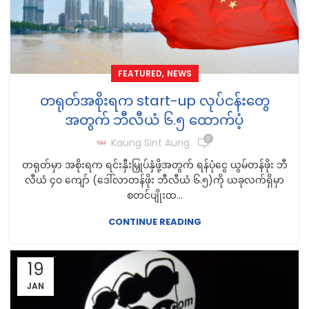
,
FEATURED
NEWS
တရုတ်အစိုးရက start-up လုပ်ငန်းတွေ
အတွက် ဘီလီယံ ၆.၅ ထောက်ပံ့
0
Kaung Sint Aung
တရုတ်မှာ အစိုးရက ရင်းနှီးမြှုပ်နှံဖို့အတွက် ရန်ပုံငွေ ယွမ်တန်ဖိုး ဘီ
လီယံ ၄၀ ကျော် (ဒေါ်လာတန်ဖိုး ဘီလီယံ ၆.၅)ကို ယခုလက်ရှိမှာ
စတင်ပျိုးထ...
CONTINUE READING
19
JAN