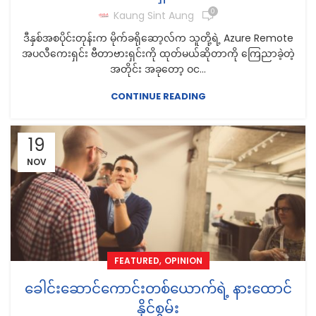
0
Kaung Sint Aung
ဒီနှစ်အစပိုင်းတုန်းက မိုက်ခရိုဆော့လ်က သူတို့ရဲ့ Azure Remote
အပလီကေးရှင်း ဗီတာဗားရှင်းကို ထုတ်မယ်ဆိုတာကို ကြေညာခဲ့တဲ့
အတိုင်း အခုတော့ ဝင...
CONTINUE READING
19
NOV
,
FEATURED
OPINION
ခေါင်းဆောင်ကောင်းတစ်ယောက်ရဲ့ နားထောင်
နိုင်စွမ်း