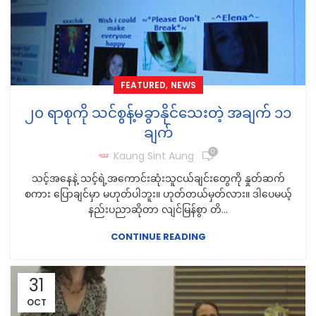
,
FEATURED
NEWS
၂၀ ရာစုကို သင်စွန့်မခွာနိုင်သေးတဲ့ အချက် ၁၁
ချက်
0
Kaung Sint Aung
သင့်အနေနဲ့ သင့်ရဲ့အကောင်းဆုံးသူငယ်ချင်းတွေကို နှုတ်ဆက်
စကား ပြောချင်မှာ မဟုတ်ပါဘူး။ ဟုတ်တယ်မှတ်လား။ ဒါပေမယ့်
နည်းပညာဆိုတာ လျင်မြန်စွာ တိ...
CONTINUE READING
31
OCT