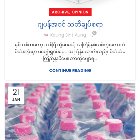
,
ARCHIVE
OPINION
ဂျပန်အဝင် သတိချပ်စရာ
0
Kaung Sint Aung
နှစ်သစ်ကတော့ သစ်ပြီ သို့ပေမယ့် သင်္ကြန်နှစ်သစ်ကူးလောက်
စိတ်နှလုံးမှာ မပျော်ရွှင်မိပေ… သင်္ကြန်လောက်လည်း စိတ်ထဲမ
ကြည်နူးမိပေ။ ဘာကိုပျော်ရ...
CONTINUE READING
21
JAN