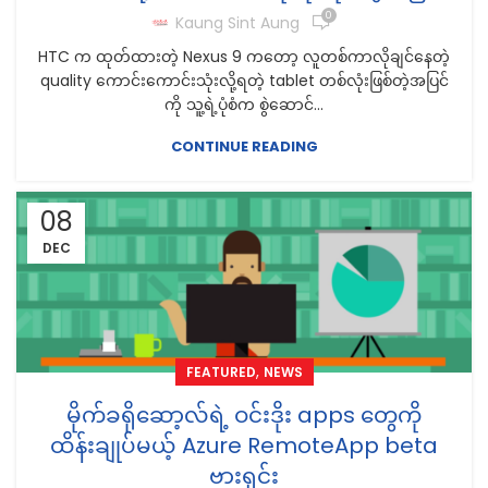
0
Kaung Sint Aung
HTC က ထုတ်ထားတဲ့ Nexus 9 ကတော့ လူတစ်ကာလိုချင်နေတဲ့
quality ကောင်းကောင်းသုံးလို့ရတဲ့ tablet တစ်လုံးဖြစ်တဲ့အပြင်
ကို သူ့ရဲ့ပုံစံက စွဲဆောင်...
CONTINUE READING
08
DEC
,
FEATURED
NEWS
မိုက်ခရိုဆော့လ်ရဲ့ ဝင်းဒိုး apps တွေကို
ထိန်းချုပ်မယ့် Azure RemoteApp beta
ဗားရှင်း