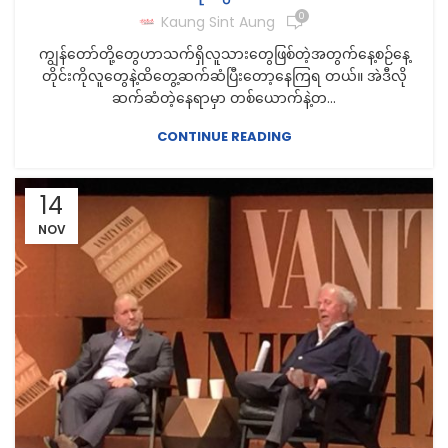
0
Kaung Sint Aung
ကျွန်တော်တို့တွေဟာသက်ရှိလူသားတွေဖြစ်တဲ့အတွက်နေ့စဉ်နေ့
တိုင်းကိုလူတွေနဲ့ထိတွေ့ဆက်ဆံပြီးတော့နေကြရ တယ်။ အဲဒီလို
ဆက်ဆံတဲ့နေရာမှာ တစ်ယောက်နဲ့တ...
CONTINUE READING
14
NOV