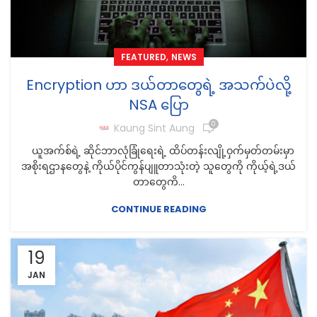
,
FEATURED
NEWS
Encryption ဟာ ဒယ်တာတွေရဲ့ အသက်ပဲလို့
NSA ပြော
0
Kaung Sint Aung
ယူအက်စ်ရဲ့ ဆိုင်ဘာလုံခြုံရေးရဲ့ ထိပ်တန်းလျို့ဝှက်မှတ်တမ်းမှာ
အစိုးရဌာနတွေနဲ့ ကိုယ်ပိုင်ကွန်ပျူတာသုံးတဲ့ သူတွေကို ကိုယ့်ရဲ့ဒယ်
တာတွေကိ...
CONTINUE READING
19
JAN