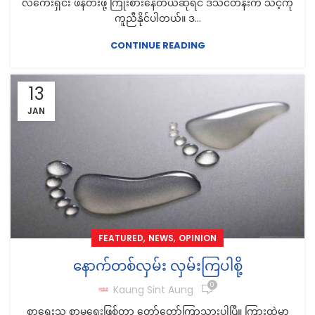
လီကေးရှင်း ဖန်တီးဖို့ ကြိုးစားနေတယ်ဆိုရင် ဒီသင်တန်းက သင့်ကို
ကူညီနိုင်ပါတယ်။ ဒ...
CONTINUE READING
13
JAN
,
,
FEATURED
NEWS
OPINION
နောက်တစ်လှမ်း လှမ်းကြပါစို့
0
Kaung Sint Aung
စာရေးသူ စာမရေးဖြစ်တာ တော်တော်ကြာသွားပါပြီ။ ကြားထဲမှာ