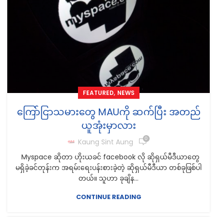
,
FEATURED
NEWS
ကြော်ငြာသမားတွေ MAUကို ဆက်ပြီး အတည်
ယူအုံးမှာလား
0
Kaung Sint Aung
Myspace ဆိုတာ ဟိုးယခင် facebook လို ဆိုရှယ်မီဒီယာတွေ
မရှိခဲ့ခင်တုန်းက အရမ်းရေးပန်းစားခဲ့တဲ့ ဆိုရှယ်မီဒီယာ တစ်ခုဖြစ်ပါ
တယ်။ သူဟာ ခုချိန...
CONTINUE READING