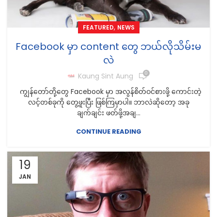
,
FEATURED
NEWS
Facebook မှာ content တွေ ဘယ်လိုသိမ်းမ
လဲ
0
Kaung Sint Aung
ကျွန်တော်တို့တွေ Facebook မှာ အလွန်စိတ်ဝင်စားဖို့ ကောင်းတဲ့
လင့်တစ်ခုကို တွေ့ဖူးပြီး ဖြစ်ကြမှာပါ။ ဘာလဲဆိုတော့ အခု
ချက်ချင်း ဖတ်ဖို့အချ...
CONTINUE READING
19
JAN