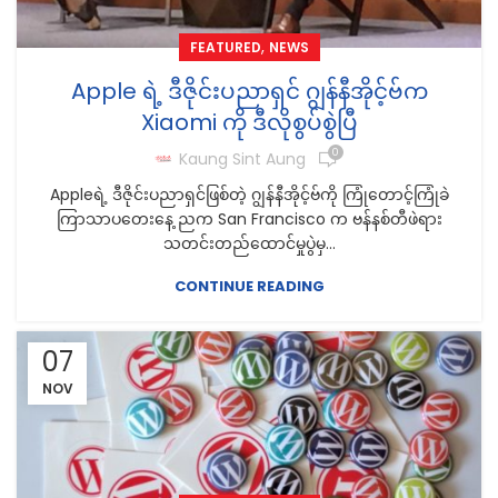
,
FEATURED
NEWS
Apple ရဲ့ ဒီဇိုင်းပညာရှင် ဂျွန်နီအိုင့်ဗ်က
Xiaomi ကို ဒီလိုစွပ်စွဲပြီ
0
Kaung Sint Aung
Appleရဲ့ ဒီဇိုင်းပညာရှင်ဖြစ်တဲ့ ဂျွန်နီအိုင့်ဗ်ကို ကြုံတောင့်ကြုံခဲ
ကြာသာပတေးနေ့ ညက San Francisco က ဗန်နစ်တီဖဲရား
သတင်းတည်ထောင်မှုပွဲမှ...
CONTINUE READING
07
NOV