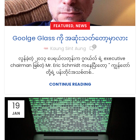
,
FEATURED
NEWS
Goolge Glass ကို အဆုံးသတ်တော့မှာလား
0
Kaung Sint Aung
လွန်ခဲ့တဲ့ ၂၀၁၃ ဧပရယ်လတုန်းက ဂူဂယ်လ် ရဲ့ executive
chairman ဖြစ်တဲ့ Mr. Eric Schmidt ကနေပြီးတော့ " ကျွန်တော်
တို့ရဲ့ ပန်းတိုင်အသစ်တစ်...
CONTINUE READING
19
JAN