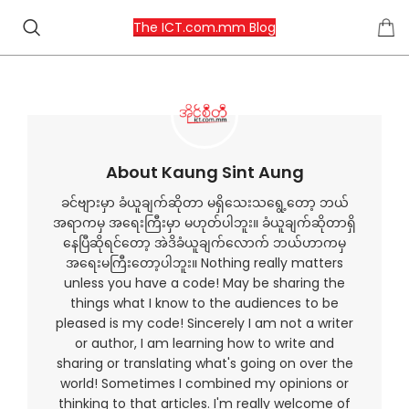
The ICT.com.mm Blog
About Kaung Sint Aung
ခင်ဗျားမှာ ခံယူချက်ဆိုတာ မရှိသေးသရွေ့တော့ ဘယ်
အရာကမှ အရေးကြီးမှာ မဟုတ်ပါဘူး။ ခံယူချက်ဆိုတာရှိ
နေပြီဆိုရင်တော့ အဲဒိခံယူချက်လောက် ဘယ်ဟာကမှ
အရေးမကြီးတော့ပါဘူး။ Nothing really matters
unless you have a code! May be sharing the
things what I know to the audiences to be
pleased is my code! Sincerely I am not a writer
or author, I am learning how to write and
sharing or translating what's going on over the
world! Sometimes I combined my opinions or
thinking to that articles. I'm really welcome of