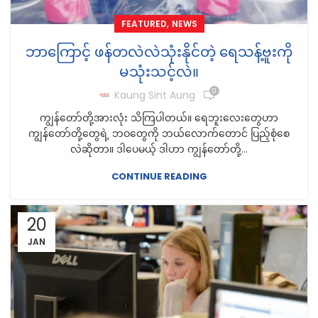
,
FEATURED
NEWS
ဘာကြောင့် ဖန်တလဲလဲသုံးနိုင်တဲ့ ရေသန့်ဗူးကို
မသုံးသင့်လဲ။
0
Kaung Sint Aung
ကျွန်တော်တို့အားလုံး သိကြပါတယ်။ ရေဘူးလေးတွေဟာ
ကျွန်တော်တို့တွေရဲ့ ဘဝတွေကို ဘယ်လောက်တောင် ပြည့်စုံစေ
လဲဆိုတာ။ ဒါပေမယ့် ဒါဟာ ကျွန်တော်တို့...
CONTINUE READING
20
JAN