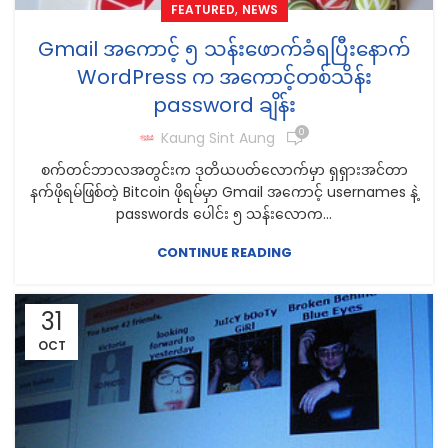
,
FEATURED
NEWS
Gmail အကောင့် ၅ သန်းဖောက်ခံရပြီးနောက်
WordPress က အကောင့်တစ်သိန်း
password ချိန်း
0
Kaung Sint Aung
စက်တင်ဘာလအတွင်းက ဒုတိယပတ်လောက်မှာ ရှရှားအင်တာ
နက်ဖိုရမ်ဖြစ်တဲ့ Bitcoin ဖိုရမ်မှာ Gmail အကောင့် usernames နဲ့
passwords ပေါင်း ၅ သန်းလောက...
CONTINUE READING
31
OCT