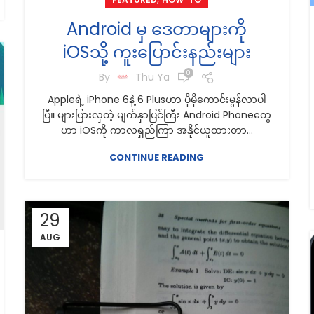
Android မှ ဒေတာများကို
iOSသို့ ကူးပြောင်းနည်းများ
0
By
Thu Ya
Appleရဲ့ iPhone 6နဲ့ 6 Plusဟာ ပိုမိုကောင်းမွန်လာပါ
ပြီ။ များပြားလှတဲ့ မျက်နှာပြင်ကြီး Android Phoneတွေ
ဟာ iOSကို ကာလရှည်ကြာ အနိုင်ယူထားတာ...
CONTINUE READING
29
AUG