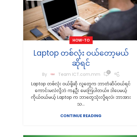
HOW-TO
Laptop တစ်လုံး ဝယ်တော့မယ်
ဆိုရင်
0
By
Team ICT.com.mm
Laptop တစ်လုံး ဝယ်ဖို့ဆို လူတွေက ဘာတံဆိပ်ဝယ်ရင်
ကောင်းမလဲလို့ဘဲ ကနဦး မေးကြပါတယ်။ ဒါပေမယ့်
ကိုယ်ဝယ်မယ့် Laptop က ဘာတွေသုံးလို့ရလဲ၊ ဘာအား
သ...
CONTINUE READING