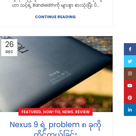
ဟာ သင့်ရဲ့ Bandwidthကို များစွာ စားသုံးပြီး ပိ...
CONTINUE READING
26
Face
DEC
Twitt
Inst
YouT
Pinte
linke
,
,
,
FEATURED
HOW-TO
NEWS
REVIEW
Nexus 9 ရဲ့ problem ၈ ခုကို
ကိုင်တွယ်ခြင်း