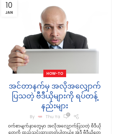
10
JAN
HOW-TO
အင်တာနက်မှ အလိုအလျှောက်
ပြသတဲ့ ဗီဒီယိုများကို ရပ်တန့်
နည်းများ
0
By
Thu Ya
၀က်စာမျက်နှာတွေမှာ အလိုအလျှောက်ပြသတဲ့ ဗီဒီယို
တွေကို ထည့်သွင်းထားတတ်ပါတယ်။ အဲဒီ ဗီဒီယိုတွေ