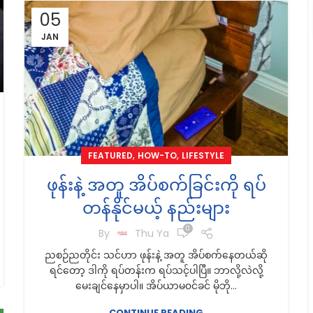
05
JAN
,
,
FEATURED
HOW-TO
LIFESTYLE
ဖုန်းနဲ့ အတူ အိပ်စက်ခြင်းကို ရပ်
တန်နိုင်မယ့် နည်းများ
0
By
Thu Ya
ညစဉ်ညတိုင်း သင်ဟာ ဖုန်းနဲ့ အတူ အိပ်စက်နေတယ်ဆို
ရင်တော့ ဒါကို ရပ်တန်းက ရပ်သင့်ပါပြီ။ ဘာလို့လဲလို့
မေးချင်နေမှာပါ။ အိပ်ယာမ၀င်ခင် မိုဘို...
CONTINUE READING