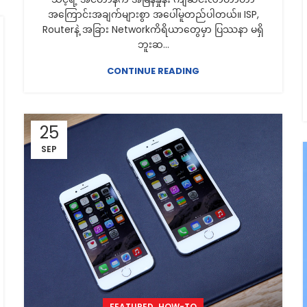
အကြောင်းအချက်များစွာ အပေါ်မူတည်ပါတယ်။ ISP,
Routerနဲ့ အခြား Networkကိရိယာတွေမှာ ပြဿနာ မရှိ
ဘူးဆ...
CONTINUE READING
25
SEP
,
FEATURED
HOW-TO