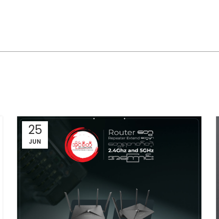
25
JUN