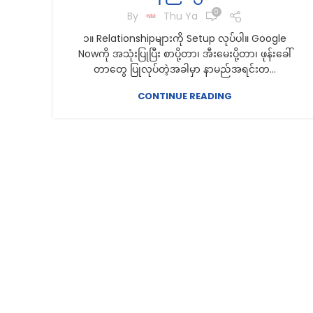
0
By
Thu Ya
၁။ Relationshipများကို Setup လုပ်ပါ။ Google
Nowကို အသုံးပြုပြီး စာပို့တာ၊ အီးမေးပို့တာ၊ ဖုန်းခေါ်
တာတွေ ပြုလုပ်တဲ့အခါမှာ နာမည်အရင်းတ...
CONTINUE READING