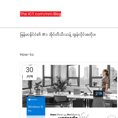
The ICT.com.mm Blog
မြန်မာနိုင်ငံ၏ #၁ အိုင်တီသီးသန့် အွန်လိုင်းစတိုး။
How-to
30
JUN