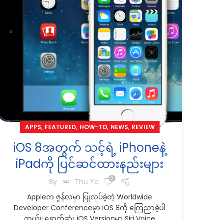
,
,
,
,
APPS
FEATURED
HOW-TO
NEWS
REVIEW
iOS 8အတွက် သင့်ရဲ့ iPhoneနဲ့
iPadကို ပြင်ဆင်ထားနည်းများ
0
By
Thu Ya
Appleက ဇွန်လမှာ ပြုလုပ်ခဲ့တဲ့ Worldwide
Developer Conferenceမှာ iOS 8ကို ကြေညာခဲ့ပါ
တယ်။ နောက်ဆုံး iOS Versionမှာ Siri Voice