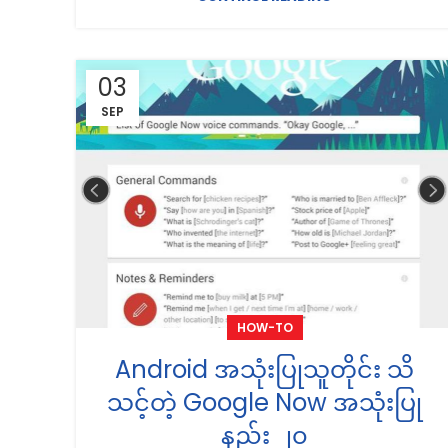
03
SEP
HOW-TO
Android အသုံးပြုသူတိုင်း သိ
သင့်တဲ့ Google Now အသုံးပြု
နည်း ၂၀