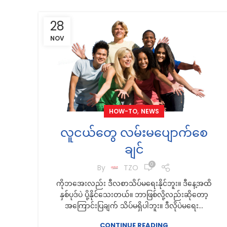
28
NOV
,
HOW-TO
NEWS
လူငယ်တွေ လမ်းမပျောက်စေ
ချင်
0
By
TZO
ကိုဘအေးလည်း ဒီလစာသိပ်မရေးနိုင်ဘူး။ ဒီနေ့အထိ
နှစ်ပုဒ်ပဲ ပို့နိုင်သေးတယ်။ ဘာဖြစ်လို့လည်းဆိုတော့
အကြောင်းပြချက် သိပ်မရှိပါဘူး။ ဒီလိုပဲမရေး...
CONTINUE READING