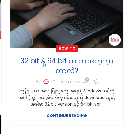
HOW-TO
32 bit နဲ့ 64 bit က ဘာတွေကွာ
တာလဲ?
0
By
ICT.com.mm
ကွန်ပျူတာ အသုံးပြုသူတွေ အနေနဲ့ Windows တင်တဲ့
အခါ (သို့) ဆော့ဖ်ဝဲလ်တွဲ ဂိမ်းတွေကို download ဆွဲတဲ့
အခါမှာ 32 bit Version နှင့် 64 bit Ver...
CONTINUE READING