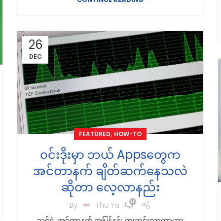
26
DEC
,
FEATURED
HOW-TO
၀င်းဒိုးမှာ ဘယ် Appsတွေက
အင်တာနက် ချိတ်ဆက်နေသလဲ
ဆိုတာ လေ့လာနည်း
0
By
Thu Ya
သင့်ရဲ့ အင်တာနက် အမြန်နှုန်း ကျဆင်းလာတာဟာ