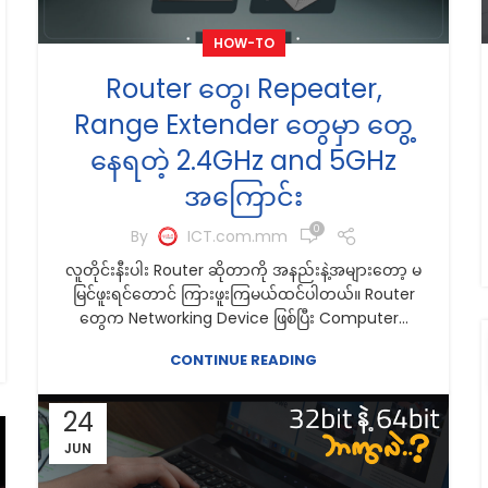
HOW-TO
Router တွေ၊ Repeater,
Range Extender တွေမှာ တွေ့
နေရတဲ့ 2.4GHz and 5GHz
အကြောင်း
0
By
ICT.com.mm
လူတိုင်းနီးပါး Router ဆိုတာကို အနည်းနဲ့အများတော့ မ
မြင်ဖူးရင်တောင် ကြားဖူးကြမယ်ထင်ပါတယ်။ Router
တွေက Networking Device ဖြစ်ပြီး Computer...
CONTINUE READING
24
JUN