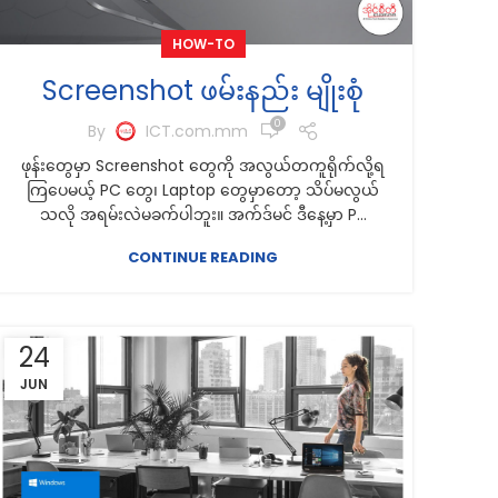
HOW-TO
Screenshot ဖမ်းနည်း မျိုးစုံ
0
By
ICT.com.mm
ဖုန်းတွေမှာ Screenshot တွေကို အလွယ်တကူရိုက်လို့ရ
ကြပေမယ့် PC တွေ၊ Laptop တွေမှာတော့ သိပ်မလွယ်
သလို အရမ်းလဲမခက်ပါဘူး။ အက်ဒ်မင် ဒီနေ့မှာ P...
CONTINUE READING
24
JUN