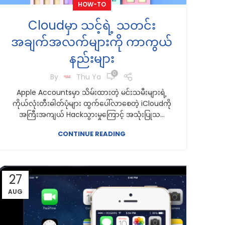
HOW-TO
Cloudမှာ သင့်ရဲ့ သတင်း
အချက်အလက်များကို ကာကွယ်
နည်းများ
0
By
Thu Ya
Apple Accountsမှာ သိမ်းထားတဲ့ မင်းသမီးများရဲ့
ကိုယ်လုံးတီးဓါတ်ပုံများ ထွက်ပေါ်လာစေတဲ့ iCloudကို
အကြီးအကျယ် Hackသွားမှုကြောင့် အသုံးပြုသ...
CONTINUE READING
27
AUG