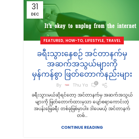
31
DEC
,
,
,
FEATURED
HOW-TO
LIFESTYLE
TRAVEL
ခရီးသွားနေစဉ် အင်တာနက်မှ
အဆက်အသွယ်များကို
မှန်ကန်စွာ ဖြတ်တောက်နည်းများ
0
By
Thu Ya
ခရီးသွားမယ်ဆိုရင်တော့ အင်တာနက်မှ အဆက်အသွယ်
များကို ဖြတ်တောက်ထားမှသာ ပျော်စရာကောင်းတဲ့
အပန်းဖြေခရီး တစ်ခုဖြစ်မှာပါ။ ဒါပေမယ့် အင်တာနက်
တစ်...
CONTINUE READING