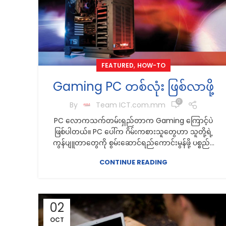
,
FEATURED
HOW-TO
Gaming PC တစ်လုံး ဖြစ်လာဖို့
0
By
Team ICT.com.mm
PC လောကသက်တမ်းရှည်တာက Gaming ကြောင့်ပဲ
ဖြစ်ပါတယ်။ PC ပေါ်က ဂိမ်းကစားသူတွေဟာ သူတို့ရဲ့
ကွန်ပျူတာတွေကို စွမ်းဆောင်ရည်ကောင်းမွန်ဖို့ ပစ္စည်...
CONTINUE READING
02
OCT