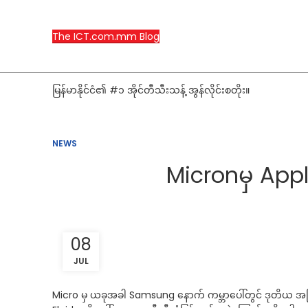
The ICT.com.mm Blog
မြန်မာနိုင်ငံ၏ #၁ အိုင်တီသီးသန့် အွန်လိုင်းစတိုး။
NEWS
Micronမှ App
08
JUL
Micro မှ ယခုအခါ Samsung နောက် ကမ္ဘာပေါ်တွင် ဒုတိယ အကြ