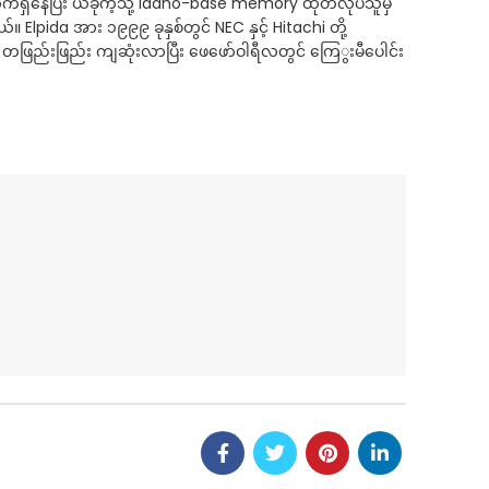
ာက်ရှိနေပြီး ယခုကဲ့သို့ Idaho-base memory ထုတ်လုပ်သူမှ
lpida အား ၁၉၉၉ ခုနှစ်တွင် NEC နှင့် Hitachi တို့
 တဖြည်းဖြည်း ကျဆုံးလာပြီး ဖေဖော်ဝါရီလတွင် ကြေွးမီပေါင်း