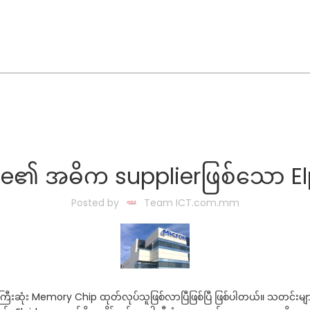
le၏ အဓိက supplierဖြစ်သော El
Posted by
Team ICT.com.mm
ီးဆုံး Memory Chip ထုတ်လုပ်သူဖြစ်လာပြီဖြစ်ပြီ ဖြစ်ပါတယ်။ သတင်းမ