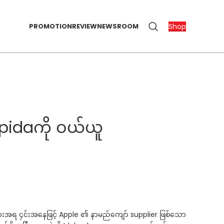
Shop
PROMOTION
REVIEW
NEWSROOM
pidaကို ဝယ်ယူ
ျားအရ ၄င်းအနေဖြင့် Apple ၏ နာမည်ကျော် supplier ဖြစ်သော