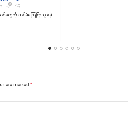
0
m
်တွေကို ထပ်မံကြေငြာသွားခဲ့
*
elds are marked