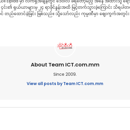
တယ်။ Elpida မှာ လက်ရှိအချိန်တွင် ဒေဝါလီ ခံရတော့မည့် အနေ အထားသို့ ရေ
ရှယ်ယာများမှ ၂၄ ရာခိုင်နှုန်းအထိ မြင့်တက်သွားခဲ့ကြောင်း သိရပါတယ်။ E
် တည်ထောင်ခဲ့ခြင်း ဖြစ်သည်။ သို့သော်လည်း ကုမ္ပဏီမှာ ဈေးကွက်အတွင်း
About Team ICT.com.mm
Since 2009.
View all posts by Team ICT.com.mm