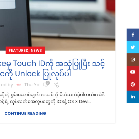
Face
သ
Twitt
,
FEATURED
NEWS
Inst
ceမှ Touch IDကို အသုံပြုပြီး သင့်
သတ
cကို Unlock ပြုလုပ်ပါ
YouT
0
Pinte
ted by
Thu Ya
ုတဲ့ စွမ်းဆောင်ချက် အသစ်ကို မိတ်ဆက်ခဲ့ပါတယ်။ အဲဒီ
linke
့်ရဲ့ လုပ်လက်စအလုပ်တွေကို iOSနဲ့ OS X Devi...
CONTINUE READING