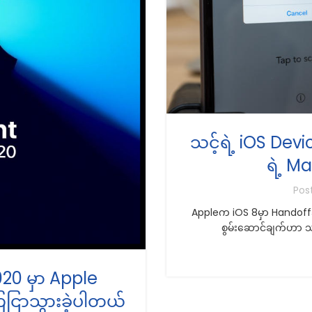
သင့်ရဲ့ iOS Devi
ရဲ့ Ma
Pos
Appleက iOS 8မှာ Handoffဆိ
စွမ်းဆောင်ချက်ဟာ သင
20 မှာ Apple
ငြာသွားခဲ့ပါတယ်