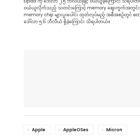
Elpida ကို ဒေါ်လာ ၂.၅ ဘီလီယံဖြင့် ဝယ်ယူခဲ့ကြောင်း သိရပါ
ဝယ်ယူလိုက်သည့် သတင်းကြောင့် memory ဈေးကွက်အတွင်း ၄င်း၏ 
memory chip များပူးပေါင်း ထုတ်လုပ်မည့် အစီအစဉ်တွင် စတင
ဒေါ်လာ ၅.၆ ဘီလီယံ ရှိခဲ့ကြောင်း သိရပါတယ်။
Apple
AppleOSes
Micron