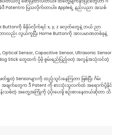
်ပါတယ်လို့ ဖော်ပြထားပါတယ်။ ထိတွေ့မျက်နှာပြင်တွေဟာ ဂိ
ုတာ အဲဒီ Patentက ပြသလိုက်တာပါ။ Appleရဲ့ နည်းပညာ အသစ်
Buttonကို ဖိနှိပ်လိုက်ရင် x, y, z ခလုတ်တွေနဲ့ ဘယ် ညာ
်ထည့်ရတာလည်း လွယ်ကူပြီး Home Buttonကို အားပမာဏတစ်ခုနဲ့
tical Sensor, Capacitive Sensor, Ultrasonic Sensor
 Stick တွေထက် ပိုမို စွမ်းရည်ပြည့်၀တဲ့ အလွန်အသုံး၀င်တဲ့
တ်ရှုတဲ့ Sensorများကို ထည့်သွင်းနေကြတာ ဖြစ်ပြီး ဂိမ်း
တဲ့ အချက်တွေက ဒီ Patent ကို စားသုံးသူလက်ထဲ အရောက်ပို့နိုင်
စ်တဲ့ အတွေ့အကြုံကို ပံ့ပိုးပေးဖို့ စဉ်းစားနေတယ်ဆိုတာ သိ