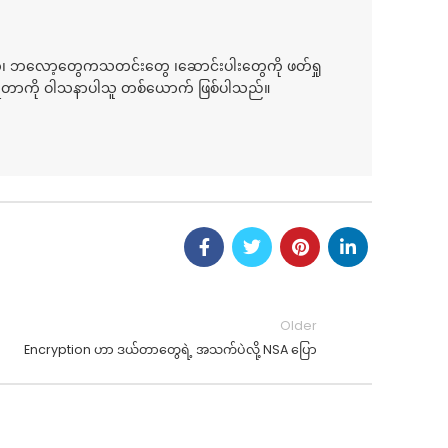
်၊ ဘလော့တွေကသတင်းတွေ ၊ဆောင်းပါးတွေကို ဖတ်ရှု
ေရတာကို ဝါသနာပါသူ တစ်ယောက် ဖြစ်ပါသည်။
Older
Encryption ဟာ ဒယ်တာတွေရဲ့ အသက်ပဲလို့ NSA ပြော