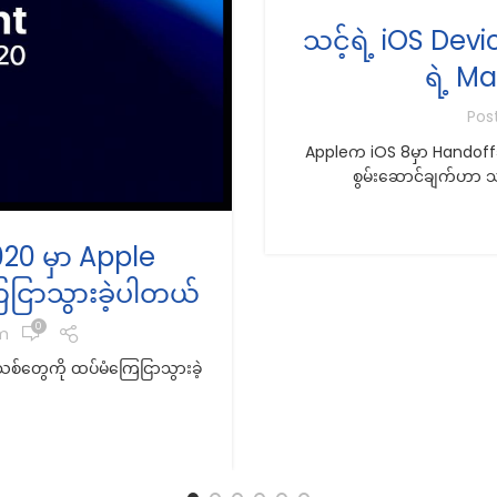
သင့်ရဲ့ iOS Devi
ရဲ့ Ma
Pos
Appleက iOS 8မှာ Handoffဆိ
စွမ်းဆောင်ချက်ဟာ သင
20 မှာ Apple
ငြာသွားခဲ့ပါတယ်
0
m
်တွေကို ထပ်မံကြေငြာသွားခဲ့