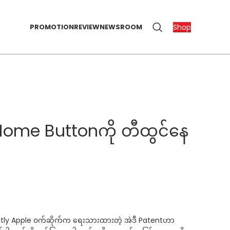
Shop
PROMOTION
REVIEW
NEWSROOM
 Home Buttonကို တီထွင်နေ
tently Apple ၀က်ဆိုက်က ရေးသားထားတဲ့ အဲဒီ Patentဟာ