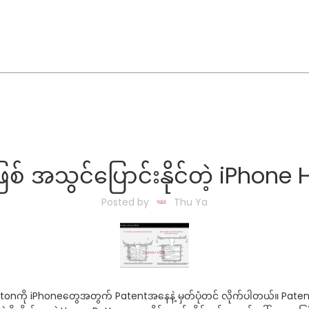
စ် အသွင်ပြောင်းနိုင်တဲ့ iPhone
Posted by
Thu Ya
 Buttonကို iPhoneတွေအတွက် Patentအနေနဲ့ မှတ်ပုံတင် လိုက်ပါတယ်။ Pa