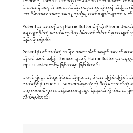
iPhoneရဲ့ Home Buttonကို အားပမာဏ အတိုင်းအတာ တစ်ခုနဲ့ 
မ်းကစားဖို့အတွက် အကောင်းဆုံး မဟုတ်ဘူးဆိုတာနဲ့ သီးခြား
ဟာ ဂိမ်းကစားသူတွေအနေနဲ့ သူတို့ရဲ့ လက်ချောင်းများက မျက်
Patentမှာ သမားရိုးကျ Home Buttonပါရှိတဲ့ iPhone 6စမတ်ဖုန်
ရွေ့လျားနိုင်တဲ့ ခလုတ်တွေပါတဲ့ ဂိမ်းလက်ကိုင်တစ်ခုဟာ မျက်
ဖိနှိပ်လိုက်ရုံပါပဲ။
Patentနဲ့ ပတ်သက်တဲ့ အခြား အသေးစိတ်အချက်အလက်တွေကတော
တို့အပါအ၀င် အခြား Sensor များကို Home Buttonမှာ ထည့်သွင်
Input Deviceတစ်ခု ဖြစ်လာမှာ ဖြစ်ပါတယ်။
အောင်မြင်စွာ တီထွင်နိုင်မယ်ဆိုရင်တော့ ဒါဟာ ပြောင်မြောက်တဲ
လက်ကိုင်နဲ့ Touch ID Sensorနှစ်ခုစလုံးကို ဒီလို သေးငယ်တဲ့
မယ့် လမ်းခရီးမှာ အဟန့်အတားများစွာ ရှိနေမယ်လို့ သံသယဖြစ်
လိုက်ရပါတယ်။