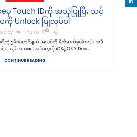
linke
ceမှ Touch IDကို အသုံပြုပြီး သင့်
သတ
cကို Unlock ပြုလုပ်ပါ
0
ted by
Thu Ya
ုတဲ့ စွမ်းဆောင်ချက် အသစ်ကို မိတ်ဆက်ခဲ့ပါတယ်။ အဲဒီ
့်ရဲ့ လုပ်လက်စအလုပ်တွေကို iOSနဲ့ OS X Devi...
CONTINUE READING