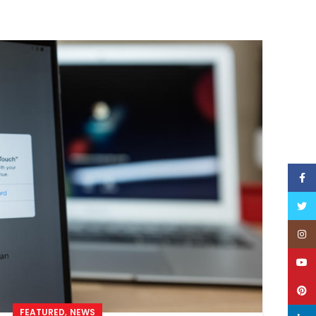
2
JA
Face
Twitt
Inst
YouT
သ
Pinte
,
FEATURED
NEWS