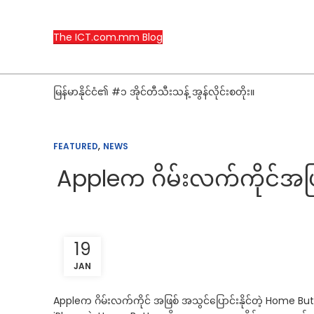
The ICT.com.mm Blog
မြန်မာနိုင်ငံ၏ #၁ အိုင်တီသီးသန့် အွန်လိုင်းစတိုး။
,
FEATURED
NEWS
Appleက ဂိမ်းလက်ကိုင်အဖြ
19
JAN
Appleက ဂိမ်းလက်ကိုင် အဖြစ် အသွင်ပြောင်းနိုင်တဲ့ Home