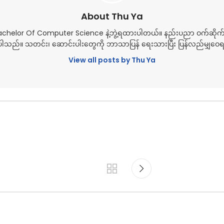
About Thu Ya
Bachelor Of Computer Science နဲ့ဘွဲ့ရထားပါတယ်။ နည်းပညာ ဝက်ဆိုက
သည်။ သတင်း၊ ဆောင်းပါးတွေကို ဘာသာပြန် ရေးသားပြီး ပြန်လည်မျှဝ
View all posts by Thu Ya