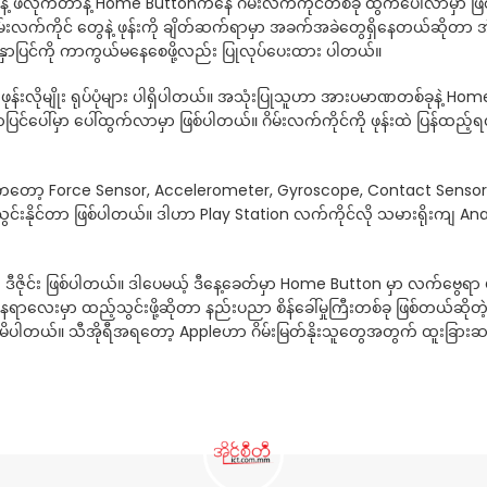
ဖိလိုက်တာနဲ့ Home Buttonကနေ ဂိမ်းလက်ကိုင်တစ်ခု ထွက်ပေါ်လာမှာ ဖြစ
 ဂိမ်းလက်ကိုင် တွေနဲ့ ဖုန်းကို ချိတ်ဆက်ရာမှာ အခက်အခဲတွေရှိနေတယ်ဆိ
နှာပြင်ကို ကာကွယ်မနေစေဖို့လည်း ပြုလုပ်ပေးထား ပါတယ်။
းလိုမျိုး ရုပ်ပုံများ ပါရှိပါတယ်။ အသုံးပြုသူဟာ အားပမာဏတစ်ခုနဲ့ Home 
နှာပြင်ပေါ်မှာ ပေါ်ထွက်လာမှာ ဖြစ်ပါတယ်။ ဂိမ်းလက်ကိုင်ကို ဖုန်းထဲ ပြန
့ Force Sensor, Accelerometer, Gyroscope, Contact Sensor, Op
းနိုင်တာ ဖြစ်ပါတယ်။ ဒါဟာ Play Station လက်ကိုင်လို သမားရိုးကျ Analog
့ ဒီဇိုင်း ဖြစ်ပါတယ်။ ဒါပေမယ့် ဒီနေ့ခေတ်မှာ Home Button မှာ လက်ဗွေရာ ဖ
 နေရာလေးမှာ ထည့်သွင်းဖို့ဆိုတာ နည်းပညာ စိန်ခေါ်မှုကြီးတစ်ခု ဖြစ်တယ်ဆို
မိပါတယ်။ သီအိုရီအရတော့ Appleဟာ ဂိမ်းမြတ်နိုးသူတွေအတွက် ထူးခြားဆန်းသ