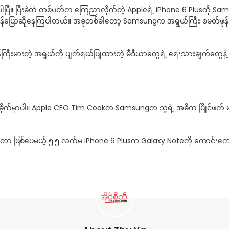
်ပါပြီ။ ပြီးခဲ့တဲ့ တစ်ပတ်က ကြေညာလိုက်တဲ့ Appleရဲ့ iPhone 6 Plusကို
်း ဝေဖန်ပြောဆိုနေကြပါတယ်။ အခုတစ်ခါတော့ Samsungက အရွယ်ကြီး စမတ်ဖုန
ကြီးမားတဲ့ အရွယ်ကို ပျက်ရယ်ပြုထားတဲ့ မီဒီယာတွေရဲ့ ရေးသားချက်တွေနဲ့
က်မှာပါ။ Apple CEO Tim Cookက Samsungက သူ့ရဲ့ အဓိက ပြိုင်ဖက် မ
 ဖြစ်ပေမယ့် ၅.၅ လက်မ iPhone 6 Plusက Galaxy Noteကို ကောင်းကောင်း ယ