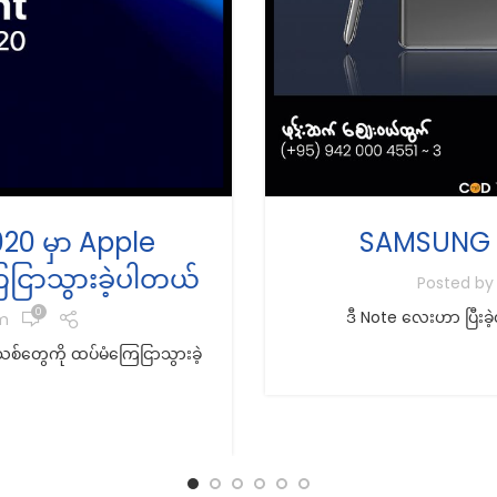
20 မှာ Apple
SAMSUNG G
ငြာသွားခဲ့ပါတယ်
Posted b
0
ဒီ Note လေးဟာ ပြီးခဲ့တဲ့
m
်တွေကို ထပ်မံကြေငြာသွားခဲ့