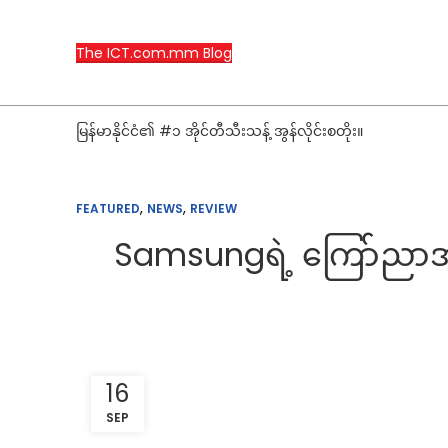
The ICT.com.mm Blog
မြန်မာနိုင်ငံ၏ #၁ အိုင်တီသီးသန့် အွန်လိုင်းစတိုး။
,
,
FEATURED
NEWS
REVIEW
Samsungရဲ့ ကြော်ညာအ
16
SEP