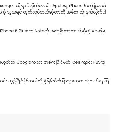
 Samsungက ထိုးနှက်လိုက်တာပါ။ Appleရဲ့ iPhone 6ကြေညာတဲ့
်းကို သူအရင် ထုတ်လုပ်တယ်ဆိုတာကို အဓိက ထိုးနှက်လိုက်ပါ
 iPhone 6 Plusဟာ Noteကို အတုခိုးထားတယ်ဆိုတဲ့ ဝေဖန်မှု
ဟုတ်ဘဲ Googleကသာ အဓိကပြိုင်ဖက် ဖြစ်ကြောင်း PBSကို
ှဉ်ပြိုင်နိုင်တယ်လို့ ခွဲခြမ်းစိတ်ဖြာသူတွေက သုံးသပ်နေကြ