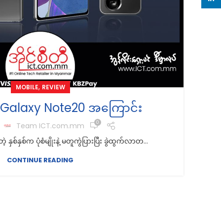
,
MOBILE
REVIEW
alaxy Note20 အကြောင်း
0
y
Team ICT.com.mm
 နှစ်နှစ်က ပုံစံမျိုးနဲ့ မတူကွဲပြားပြီး ခွဲထွက်လာတ...
CONTINUE READING