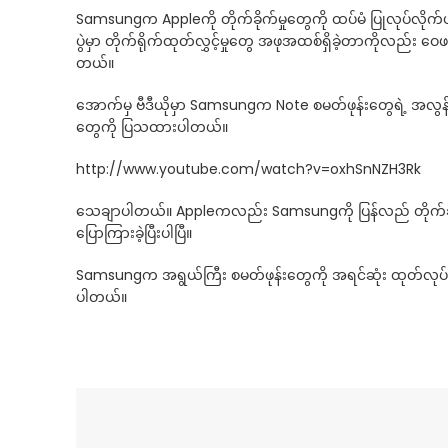
Samsungက Appleကို တိုက်ခိုက်မှုတွေကို ထပ်မံ ပြုလုပ်လိုက
ပွဲမှာ တိုက်ရိုက်ထုတ်လွှင့်မှုတွေ အဖုအထစ်ရှိခဲ့တာကိုလည
တယ်။
အောက်မှ ဗီဒီယိုမှာ Samsungက Note စမတ်ဖုန်းတွေရဲ့ အလွန်
တွေကို ပြသထားပါတယ်။
http://www.youtube.com/watch?v=oxhSnNZH3Rk
သေချာပါတယ်။ Appleကလည်း Samsungကို ပြန်လည် တိုက်ခို
ပြောကြားခဲ့ပြီးပါပြီ။
Samsungက အရွယ်ကြီး စမတ်ဖုန်းတွေကို အရင်ဆုံး ထုတ်လုပ်တာ
ပါတယ်။