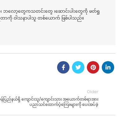
်၊ ဘလော့တွေကသတင်းတွေ ၊ဆောင်းပါးတွေကို ဖတ်ရှု
ေရတာကို ဝါသနာပါသူ တစ်ယောက် ဖြစ်ပါသည်။
Older
ွန်ပြည်နယ်ရှိ ကျောင်းသူ/ကျောင်းသား အယောက်တစ်ရာအား
ပညာသင်ထောက်ပံ့ကြေးများကို ပေးအပ်ခဲ့