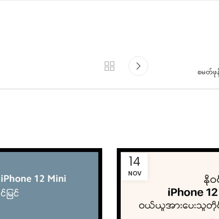
စမတ်ဖုန
14
NOV