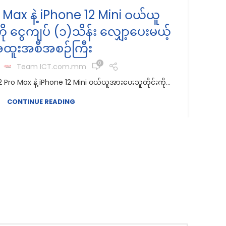
 Max နဲ့ iPhone 12 Mini ဝယ်ယူ
ု ငွေကျပ် (၁)သိန်း လျှော့ပေးမယ့်
P
ထူးအစီအစဉ်ကြီး
0
Ap
y
Team ICT.com.mm
ro Max နဲ့ iPhone 12 Mini ဝယ်ယူအားပေးသူတိုင်းကို...
CONTINUE READING