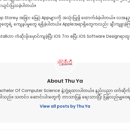
းယွင်းပြသခဲ့ပါတယ်။
 Storeမှ အခြား မြေပုံ Appများကို အသုံးပြုဖို့ ထောက်ခံခဲ့ပါတယ်။
ုသူတွေရဲ့ ကျေနပ်မှုတွေ ရရှိခဲ့ပါတယ်။ Appleအရာရှိတွေကလည်း ချီးကျူးခဲ
lဟာ ကံဆိုးမိုးမှောင်ကျခဲ့ပြီး iOS 7က စပြီး iOS Software Designရာထူး
About Thu Ya
Bachelor Of Computer Science နဲ့ဘွဲ့ရထားပါတယ်။ နည်းပညာ ဝက်ဆိုက
သည်။ သတင်း၊ ဆောင်းပါးတွေကို ဘာသာပြန် ရေးသားပြီး ပြန်လည်မျှဝ
View all posts by Thu Ya