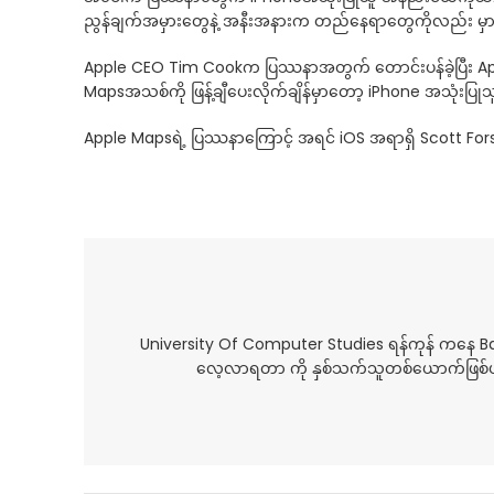
ညွန်ချက်အမှားတွေနဲ့ အနီးအနားက တည်နေရာတွေကိုလည်း မှာ
Apple CEO Tim Cookက ပြဿနာအတွက် တောင်းပန်ခဲ့ပြီး App
Mapsအသစ်ကို ဖြန့်ချီပေးလိုက်ချိန်မှာတော့ iPhone အသုံးပြ
Apple Mapsရဲ့ ပြဿနာကြောင့် အရင် iOS အရာရှိ Scott Forstal
University Of Computer Studies ရန်ကုန် ကနေ 
လေ့လာရတာ ကို နှစ်သက်သူတစ်ယောက်ဖြစ်ပါ