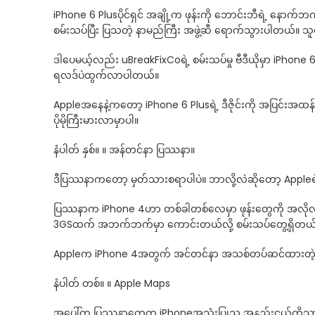
iPhone 6 Plusပိုင်ရှင် အချို့က ဖုန်းကို ဘောင်းဘီရဲ့ နောက
စမ်းသပ်ပြီး ပြသတဲ့ နာမည်ကြီး အဖွဲ့ဆီ ရောက်သွားပါတယ်။ သူ
ဒါပေမယ့်လည်း uBreakFixCoရဲ့ စမ်းသပ်မှု ဗီဒီယိုမှာ iPhone 
ရလဒ်ပဲထွက်လာပါတယ်။
Appleအနေနဲ့ကတော့ iPhone 6 Plusရဲ့ ဒီဇိုင်းကို အပြင်းအထန် 
ပိုမိုကြီးမားလာမှာပါ။
နံပါတ် နှစ်။ ။ အန်တင်နာ ပြဿနာ။
ဒီပြဿနာကတော့ မှတ်သားစရာပါပဲ။ ဘာလို့လဲဆိုတော့ Appleရဲ့ ပုံရိပ
ပြဿနာက iPhone 4ဟာ တစ်ခါတစ်လေမှာ ဖုန်းတွေကို အလိုလို ခ
3GSထက် အဘက်ဘက်မှာ ကောင်းတယ်လို့ စမ်းသပ်တွေ့ရှိတယ်လို
Appleက iPhone 4အတွက် အင်တင်နာ အသစ်တပ်ဆင်ထားတဲ့ ရာဘာကိ
နံပါတ် တစ်။ ။ Apple Maps
အပေါ်က ပြဿနာတွေက iPhoneအသုံးပြုသူ အနည်းငယ်ကိုသာ အကျ