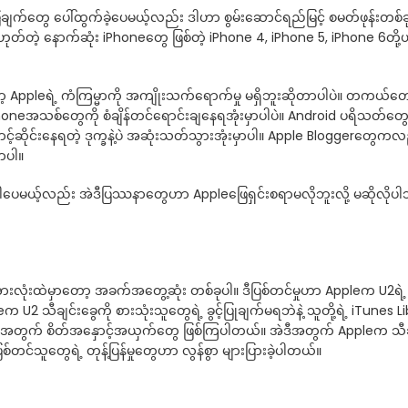
က်တွေ ပေါ်ထွက်ခဲ့ပေမယ့်လည်း ဒါဟာ စွမ်းဆောင်ရည်မြင့် စမတ်ဖုန်းတစ်ခု
မဟုတ်တဲ့ နောက်ဆုံး iPhoneတွေ ဖြစ်တဲ့ iPhone 4, iPhone 5, iPhone
ာ့ Appleရဲ့ ကံကြမ္မာကို အကျိုးသက်ရောက်မှု မရှိဘူးဆိုတာပါပဲ။ တကယ်
neအသစ်တွေကို စံချိန်တင်ရောင်းချနေရအုံးမှာပါပဲ။ Android ပရိသတ်တွ
ာ စောင့်ဆိုင်းနေရတဲ့ ဒုက္ခနဲ့ပဲ အဆုံးသတ်သွားအုံးမှာပါ။ Apple Bloggerတ
ာပါ။
 ဒါပေမယ့်လည်း အဲဒီပြဿနာတွေဟာ Appleဖြေရှင်းစရာမလိုဘူးလို့ မဆိုလိုပါ
ုအားလုံးထဲမှာတော့ အခက်အတွေ့ဆုံး တစ်ခုပါ။ ဒီပြစ်တင်မှုဟာ Appleက U2ရဲ
 သီချင်းခွေကို စားသုံးသူတွေရဲ့ ခွင့်ပြုချက်မရဘဲနဲ့ သူတို့ရဲ့ iTunes
က် စိတ်အနှောင့်အယှက်တွေ ဖြစ်ကြပါတယ်။ အဲဒီအတွက် Appleက သီချင်းခွေ
်တင်သူတွေရဲ့ တုန့်ပြန်မှုတွေဟာ လွန်စွာ များပြားခဲ့ပါတယ်။