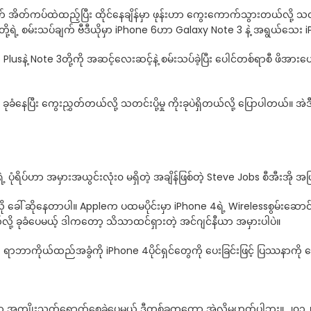
်ဘက် အိတ်ကပ်ထဲထည့်ပြီး ထိုင်နေချိန်မှာ ဖုန်းဟာ ကွေးကောက်သွားတယ်လို့
တို့ရဲ့ စမ်းသပ်ချက် ဗီဒီယိုမှာ iPhone 6ဟာ Galaxy Note 3 နဲ့ အရွယ်သေ
6 Plusနဲ့ Note 3တို့ကို အဆင့်လေးဆင့်နဲ့ စမ်းသပ်ခဲ့ပြီး ပေါင်တစ်ရာစီ ဖိ
ခုခံနေပြီး ကွေးညွှတ်တယ်လို့ သတင်းပို့မှု ကိုးခုပဲရှိတယ်လို့ ပြောပါတယ်
်ဟာ အမှားအယွင်းလုံး၀ မရှိတဲ့ အချိန်ဖြစ်တဲ့ Steve Jobs စီအီးအို အဖြစ် ရှိန
ေါ်ဆိုနေတာပါ။ Appleက ပထမပိုင်းမှာ iPhone 4ရဲ့ Wirelessစွမ်းဆောင်ခ
့ ခုခံပေမယ့် ဒါကတော့ သိသာထင်ရှားတဲ့ အင်ဂျင်နီယာ အမှားပါပဲ။
ုယ်ထည်အခွံကို iPhone 4ပိုင်ရှင်တွေကို ပေးခြင်းဖြင့် ပြဿနာကို ဖြေ
ိုးသက်ရောက်စေခဲ့ပေမယ့် ဒီတစ်ခုကတော့ အဲလိုမဟုတ်ပါဘူး။ ၂၀၁၂ ခုနှစ