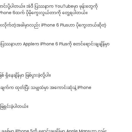
 သတင်းပို့ပါတယ်။ အဲဒီ ပြဿနာက YouTubeမှာ ဖုန်းတွေကို
း iPhone 6ထက် ပိုမိုကွေးလွယ်တာကို တွေ့ရပါတယ်။
အားပေးလိုက်တဲ့အခါမှာလည်း iPhone 6 Plusဟာ ပိုကွေးတယ်ဆိုတဲ့
။ အဲဒီပြဿနာဟာ Appleက iPhone 6 Plusကို စတင်ရောင်းချချိန်မှာ
ေချိန်မှာ ဖြစ်ပွားခဲ့လို့ပါ။
ျက်က ထုတ်ပြီး သမျှထဲမှာ အကောင်းဆုံးနဲ့ iPhone
ရှင်းခဲ့ပါတယ်။
်မှာ iPhone 5ကို ရောင်းချချိန်မှာ Apple Mapsဟာ လမ်း