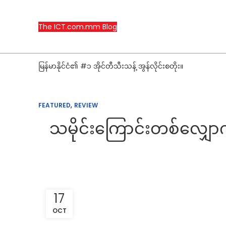
The ICT.com.mm Blog
မြန်မာနိုင်ငံ၏ #၁ အိုင်တီသီးသန့် အွန်လိုင်းစတိုး။
,
FEATURED
REVIEW
သမိုင်းကြောင်းတစ်လျှောက်
17
OCT