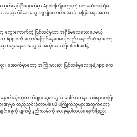
 ထုတ်လုပ်ပြီးနောက်မှာ Appleကြုံတွေ့ရတဲ့ ပထမဆုံးအကြိမ်
 6တို့ဟာလည်း မီဒီယာတွေ ဂရုပြုလောက်အောင် အပြစ်အနာအဆာ
တော့ ကွေးကောက်တဲ့ ပြစ်တင်မှုဟာ အရှိန်မသေသေးပေမယ့်
ေက Appleကို လှောင်ပြောင်နေပေမယ့်လည်း နောက်ဆုံးမှာတော့
ွေကလည်း ချေပနေတာတွေကို အဆုံးသတ်ပြီး Androidနဲ့
ဘူး။ အောက်မှာတော့ အကြီးမားဆုံး ပြစ်တစ်မှုလေးခုနဲ့ Appleက
့ နောက်ဆုံးထုတ် သီချင်းခွေအတွက် ဒေါ်လာသန်း တစ်ရာပေးပြီး
 Libraryမှာ ထည့်သွင်းခဲ့တာပါ။ U2 မကြိုက်သူများအတွက်တော့
ကို ဖျက်ဖို့ နည်းလမ်းကို ပေးခဲ့ရပါတယ်။ ဖျက်ဖို့နည်း