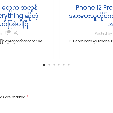
ax တွေက အလွန်
iPhone 12 Pro
rything ဆိုတဲ့
အားပေးသူတိုင်းကိ
ပြခဲ့ပါပြီ
အ
0
m
Posted b
နေပြီး လူတွေလက်ထဲလည်း ရေ...
ICT.com.mm မှာ iPhone 12 P
*
elds are marked