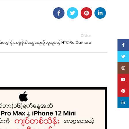
Older
်းတွေကို အာရုံစိုက်နေမှုတွေကို လုယူမယ့် HTC Re Camera
Face
Twitt
Inst
YouT
Pinte
1
linke
NO