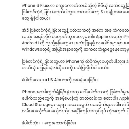
iPhone 6 Plusဟာ ကွေးကောက်တယ်ဆိုတဲ့ ဗီဒီယို လက်တွေ့ပြချ
ပြစ်တင်ကဲ့ရဲ့ခြင်း မဟုတ်ပါဘူး။ တကယ်တော့ S အမျိုးအစား
တွေ ရှိခဲ့ပါတယ်။
အဲဒီ ပြစ်တင်ကဲ့ရဲ့ခြင်းတွေနဲ့ ပတ်သက်တဲ့ အဓိက အချက်ကတေ
လည်း အရင်လိုပဲ ပပျောက်သွားတော့မှာပါ။ Appleကလည်း iPho
Android Lကို သူတို့ဖုန်းတွေမှာ အသုံးပြုရဖို့ လပေါင်းများစွ
Windowsတွေရဲ့ အပြစ်အနာတွေကို ဆက်လက်ရှာဖွေနေတော့မှ
ပြစ်တင်ကဲ့ရဲ့ခြင်းတွေဟာ iPhoneကို ထိခိုက်မှာမဟုတ်ပါဘူး။
ဘယ်လို ဖြေရှင်းခဲ့လဲဆိုတာကို ဖော်ပြလိုက်ပါတယ်။
နံပါတ်လေး ။ ။ US Albumကို အခမဲ့ပေးခြင်း။
iPhoneအသစ်ထွက်ရှိခြင်းနဲ့ အတူ ပေါ်ပေါက်လာတဲ့ ပြစ်တင်မှ
ဖေါက်သည်တွေကို အခမဲ့ပေးခဲ့တဲ့ ဇာတ်လမ်းက စတာပါ။ Appleက U2
Cloud Storageမှာ နေရာ အသားလွတ် ပေးလိုက်ရတာပါ။ အဲဒီအတွ
လမ်းပေးလိုက်ပေမယ့်လည်း အချိန်ကုန် အလုပ်ရှုပ် တဲ့အတွက် ပြစ
နံပါတ်သုံး။ ။ ကွေးကောက်ခြင်း။