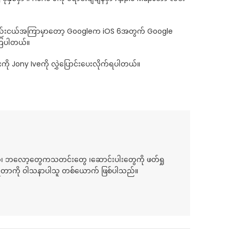
 လအနည်းငယ်အကြာမှာတော့ Googleက iOS 6အတွက် Google
့ကြပါတယ်။
ကို Jony Iveကို လွှဲပြောင်းပေးလိုက်ရပါတယ်။
်၊ ဘလော့တွေကသတင်းတွေ ၊ဆောင်းပါးတွေကို ဖတ်ရှု
ေရတာကို ဝါသနာပါသူ တစ်ယောက် ဖြစ်ပါသည်။