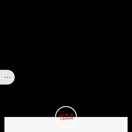
Ceramic Shield မျက်နှာပြင်သုံးထားတဲ့ iPhone 12 mini နဲ့ 12 Pro
Max တွေက အစင်းရာ အကြမ်းခံနိုင်မှု အဆင့် ၆ ရှိပါတယ်။ အောက်က
လင့်ခ်လေးထဲမှာ video လေး ကြည့်သွားလိုက်ပါနော်။