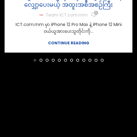
လျှော့ပေးမယ့် အထူးအစီအစဉ်ကြီး
0
Team ICT.com.mm
ICT.com.mm မှာ iPhone 12 Pro Max နဲ့ iPhone 12 Mini
ဝယ်ယူအားပေးသူတိုင်းကို...
CONTINUE READING
LEAVE A REPLY
Your email address will not be published.
Required fields are
*
marked
*
Comment