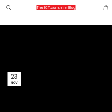
The ICT.com.mm Blog
,
PHONES
REVIEW
iPhone 12 mini နဲ့ 12 Pro Max တွေက အလွန်
အကြမ်းခံတယ်လို့ JerryRigEverything ဆိုတဲ့
YouTube ချန်နယ်က စမ်းသပ်ပြခဲ့ပါပြီ
Team ICT.com.mm
23
NOV