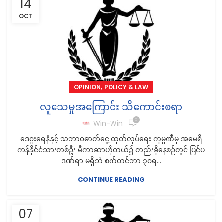
14
OCT
,
OPINION
POLICY & LAW
လူသေမှုအကြောင်း သိကောင်းစရာ
0
Win-Win
ဒေ၀ူးရေနံနှင့် သဘာ၀ဓာတ်ငွေ့ ထုတ်လုပ်ရေး ကုမ္ပဏီမှ အမေရိ
ကန်နိုင်ငံသားတစ်ဦး မီကာဆာဟိုတယ်၌ တည်းခိုနေစဉ်တွင် ပြင်ပ
ဒဏ်ရာ မရှိဘဲ စက်တင်ဘာ ၃၀ရ...
CONTINUE READING
07