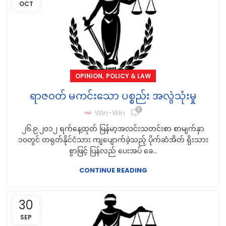
OCT
,
OPINION
POLICY & LAW
ရာဇ၀တ် မကင်းသော ပစ္စည်း အလွဲသုံးမှု
0
Win-Win
၂၆.၉.၂၀၁၂ ရက်နေ့ထုတ် မြန်မာ့အလင်းသတင်းစာ စာမျက်နှာ
၁၀တွင် တရုတ်နိုင်ငံသား ကျပျောက်ခဲ့သည့် ပိုက်ဆံအိတ် ရိုးသား
စွာဖြင့် ပြန်လည် ပေးအပ် ခေ...
CONTINUE READING
30
SEP