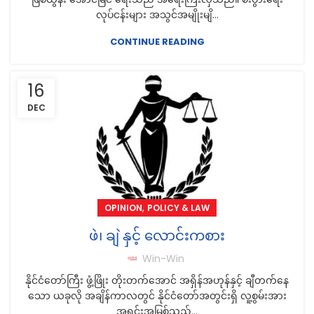
လုပ်ငန်းများ အသွင်အမျိုးမျိ...
CONTINUE READING
16
DEC
,
OPINION
POLICY & LAW
ဖဲ၊ ချဲ နှင့် လောင်းကစား
Win-Win
နိုင်ငံတော်ကြီး ဖွံ့ဖြိုး တိုးတက်အောင် အရှိန်အဟုန်နှင့် ချီတက်နေ
သော ယခုလို အချိန်ကာလတွင် နိုင်ငံတော်အတွင်းရှိ လူ့စွမ်းအား
အရင်းအမြစ်သည်...