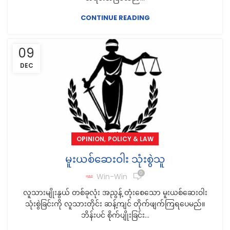
CONTINUE READING
09
DEC
,
OPINION
POLICY & LAW
မူးယစ်ဆေးဝါး သုံးစွဲသူ
0
Win-Win
လူသားမျိုးနွယ် တစ်ခုလုံး အညွန့် တုံးစေသော မူးယစ်ဆေးဝါး
သုံးစွဲခြင်းကို လူသားတိုင်း ဆန့်ကျင် တိုက်ဖျက်ကြရပေမည်။
ဘိန်းပင် စိုက်ပျိုးခြင်း...