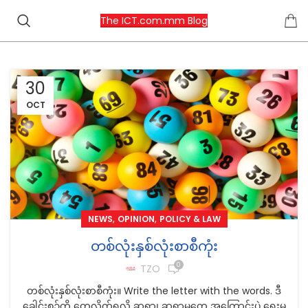
The ICT.com.mm Blog
30
OCT
,
,
NEWS
OPINION
POLICY & LAW
တစ်လုံးနှစ်လုံးစာစီကုံး
0
TZO
တစ်လုံးနှစ်လုံးစာစီကုံး။ Write the letter with the words. ဒီ
ခေါင်းစဉ်ကို တွေ့လိုက်ရလို့ ဆရာ၊ ဆရာမတွေ အကြောင်းပဲ ရေးမ