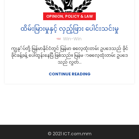
,
OPINION
POLICY & LAW
ထိမ်းမြားမှုနှင့် လှည့်ဖြား ပေါင်းသင်းမှု
Win-Win
ကျွနု်ပ်တို့ မြန်မာနိုင်ငံတွင် မြန်မာ ဓလေ့ထုံးတမ်း ဥပဒေသည် ခိုင်
ခိုင်ခန့်ခန့် ပေါ်ထွန်းနေပြီ ဖြစ်သည်။ မြန်မ ာဓလေ့ထုံးတမ်း ဥပဒေ
သည် လွှတ်...
CONTINUE READING
© 2021 ICT.com.mm