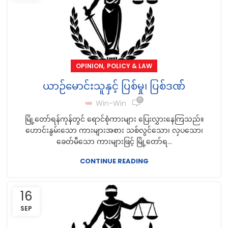
,
OPINION
POLICY & LAW
ယာဉ်မောင်းသူနှင့် ပြစ်မှု၊ ပြစ်ဒဏ််
0
Win-Win
မြို့တော်ရန်ကုန်တွင် ရောင်စုံကားများ ပြေးလွှားနေကြသည်။
ဟောင်းနွမ်းသော ကားများအစား သစ်လွင်သော၊ လှပသော၊
ခေတ်မီသော ကားများဖြင့် မြို့တော်ရ...
CONTINUE READING
16
SEP