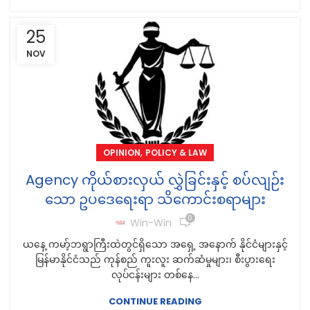
25
NOV
,
OPINION
POLICY & LAW
Agency ကိုယ်စားလှယ် လွှဲခြင်းနှင့် စပ်လျဉ်း
သော ဥပဒေရေးရာ သိကောင်းစရာများ
0
Win-Win
ယနေ့ ကမာ့်ဘရွာကြီးထဲတွင်ရှိသော အရှေ့ အနောက် နိုင်ငံများနှင့်
မြန်မာနိုင်ငံသည် ကုန်စည် ကူးလူး ဆက်ဆံမှုများ၊ စီးပွားရေး
လုပ်ငန်းများ တစ်နေ...
CONTINUE READING