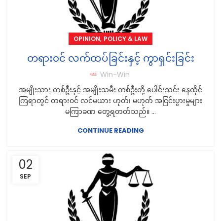
,
OPINION
POLICY & LAW
တရား၀င် လက်ထပ်ခြင်းနှင့် ကွာရှင်းခြင်း
Win-Win
အမျိုးသား တစ်ဦးနှင့် အမျိုးသမီး တစ်ဦးတို့ ပေါင်းသင်း နေထိုင်
ကြရာတွင် တရား၀င် လင်မယား ဟုတ်၊ မဟုတ် အငြင်းပွားမှုများ
မကြာခဏ တွေ့ရတတ်သည်။ ...
CONTINUE READING
02
SEP