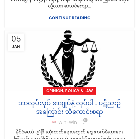
လို့လား၊ စာသင်ကျော...
CONTINUE READING
05
JAN
,
OPINION
POLICY & LAW
ဘာလုပ်လုပ် စာချုပ်နဲ့ လုပ်ပါ… ပဋိညာဉ်
အကြောင်း သိကောင်းစရာ
0
Win-Win
နိုင်ငံတော် ဖွ့ံဖြိုးတိုးတက်ရေးအတွက် ဈေးကွက်စီးပွားရေး
ဖြစ်ထွန်း အောင်မြင် ရေးသည် အရေးကြီးလှသည်။ စီးပွားရေး