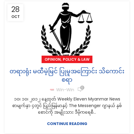
28
OCT
,
OPINION
POLICY & LAW
တရားရုံး မထီမဲ့မြင် ပြုမူအကြောင်း သိကောင်း
စရာ
0
Win-Win
၁၀၊ ၁၀၊ ၂၀၁၂ နေ့ထုတ် Weekly Eleven Myanmar News
စာမျက်နှာ ၄တွင် ပြည်မြန်မာနှင့် The Messenger ဂျာနယ် နှစ်
စောင်ကို အမျိုးသား ဒီမိုကရေစီ...
CONTINUE READING