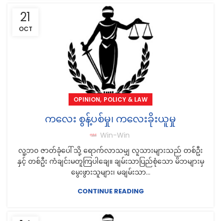
21
OCT
,
OPINION
POLICY & LAW
ကလေး စွန့်ပစ်မှု၊ ကလေးခိုးယူမှု
Win-Win
လူ့ဘ၀ ဇာတ်ခုံပေါ်သို့ ရောက်လာသမျှ လူသားများသည် တစ်ဦး
နှင့် တစ်ဦး ကံချင်းမတူကြပါချေ။ ချမ်းသာပြည်စုံသော မိဘများမှ
မွေးဖွားသူများ၊ မချမ်းသာ...
CONTINUE READING