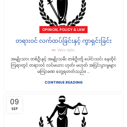
,
OPINION
POLICY & LAW
တရား၀င် လက်ထပ်ခြင်းနှင့် ကွာရှင်းခြင်း
Win-Win
အမျိုးသား တစ်ဦးနှင့် အမျိုးသမီး တစ်ဦးတို့ ပေါင်းသင်း နေထိုင်
ကြရာတွင် တရား၀င် လင်မယား ဟုတ်၊ မဟုတ် အငြင်းပွားမှုများ
မကြာခဏ တွေ့ရတတ်သည်။ ...
CONTINUE READING
09
SEP