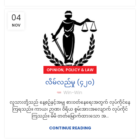
04
NOV
,
OPINION
POLICY & LAW
လိမ်လည်မှု (၄၂၀)
Win-Win
လူသားတို့သည် နေ့စဉ်နှင့်အမျှ စား၀တ်နေရေးအတွက် လုပ်ကိုင်နေ
ကြရသည်။ ကာယ၊ ဉာဏ၊ ၀ိရိယ စွမ်းအားအလျောက် လုပ်ကိုင်
ကြသည်။ မိမိ တတ်မြောက်ထားသော အ...
CONTINUE READING