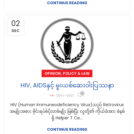
CONTINUE READING
02
DEC
,
OPINION
POLICY & LAW
HIV, AIDSနှင့် မူးယစ်ဆေးဝါးပြဿနာ
0
Win-Win
HIV (Human Immuneodeficiency Virus)သည် Retrovirus
အမျိုးအစား ဗိုင်းရပ်စ်ပိုးတစ်မျိုး ဖြစ်ပြီး လူတို့၏ ကိုယ်ခံအား စံနစ်
ရှိ Helper T Ce...
CONTINUE READING