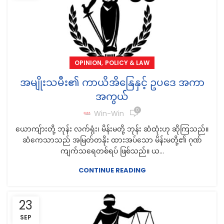
,
OPINION
POLICY & LAW
အမျိုးသမီး၏ ကာယိအိနြေနှင့် ဥပဒေ အကာ
အကွယ််
0
Win-Win
ယောကျ်ားတို့ ဘုန်း လက်ရုံး၊ မိန်းမတို့ ဘုန်း ဆံထုံးဟု ဆိုကြသည်။
ဆံကေသာသည် အမြတ်တနိုး ထားအပ်သော မိန်းမတို့၏ ဂုဏ်
ကျက်သရေတစ်ရပ် ဖြစ်သည်။ ယ...
CONTINUE READING
23
SEP