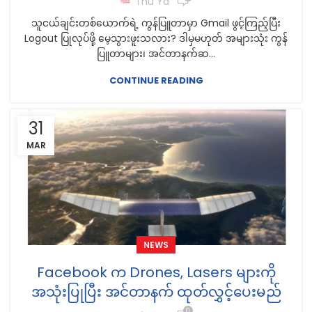
Thu Ya
သူငယ်ချင်းတစ်ယောက်ရဲ့ ကွန်ပြူတာမှာ Gmail ဖွင့်ကြည့်ပြီး
Logout ပြုလုပ်ဖို့ မေ့သွားဖူးသလား? ဒါမှမဟုတ် အများသုံး ကွန်
ပြူတာများ၊ အင်တာနက်ဆ...
CONTINUE READING
31
MAR
NEWS
Facebook က Drones, Lasers များကို
အသုံးပြုပြီး အင်တာနက် ထုတ်လွှင့်ပေးမည်
0