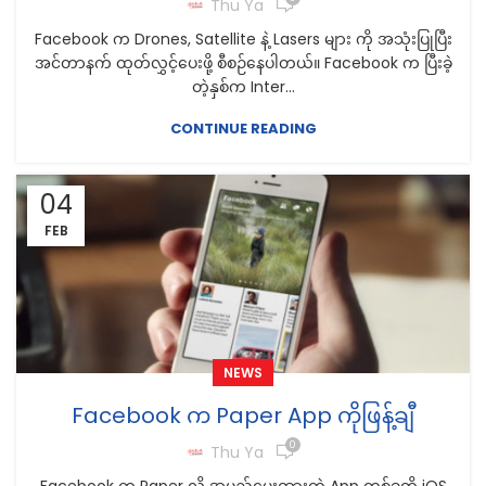
Thu Ya
Facebook က Drones, Satellite နဲ့ Lasers များ ကို အသုံးပြုပြီး
အင်တာနက် ထုတ်လွှင့်ပေးဖို့ စီစဉ်နေပါတယ်။ Facebook က ပြီးခဲ့
တဲ့နှစ်က Inter...
CONTINUE READING
04
FEB
NEWS
Facebook က Paper App ကိုဖြန့်ချီ
0
Thu Ya