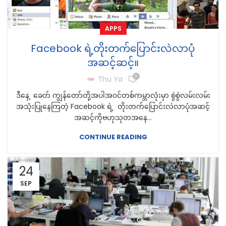
APPS
Facebook ရဲ့တိုးတက်ပြောင်းလဲလာပုံ
အဆင့်ဆင့်။
0
Thu Ya
ဒီနေ့ ခေတ် ကျွန်တော်တို့အပါအ၀င်တစ်ကမ္ဘာလုံးမှာ စွဲစွဲလမ်းလမ်း
အသုံးပြုနေကြတဲ့ Facebook ရဲ့ တိုးတက်ပြောင်းလဲလာပုံအဆင့်
အဆင့်ကိုဗဟုသုတအနေ...
CONTINUE READING
24
SEP