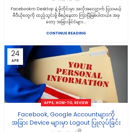
Facebookက Desktop နဲ့ မိုဘိုင်းမှာ အလိုအလျှောက် ပြသမယ့်
ဗီဒီယိုတွေကို ထည့်သွင်းဖို့ စီစဉ်နေတာ ကြာပြီဖြစ်ပါတယ်။ အခု
တော့ အခြားနိုင်ငံများ...
CONTINUE READING
24
APR
,
,
APPS
HOW-TO
REVIEW
Facebook, Google Accountများကို
အခြား Device များမှာ Logout ပြုလုပ်ခြင်း
0