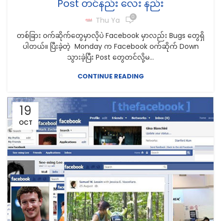
Post တင်နည်း လေး နည်း
0
Thu Ya
တစ်ခြား ၀က်ဆိုက်တွေမှာလိုပဲ Facebook မှာလည်း Bugs တွေရှိ
ပါတယ်။ ပြီးခဲ့တဲ့ Monday က Facebook ၀က်ဆိုက် Down
သွားခဲ့ပြီး Post တွေတင်လို့မ...
CONTINUE READING
19
OCT