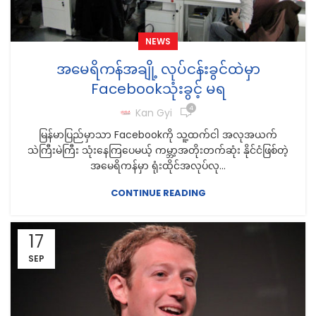
NEWS
အမေရိကန်အချို့ လုပ်ငန်းခွင်ထဲမှာ
Facebookသုံးခွင့် မရ
4
Kan Gyi
မြန်မာပြည်မှာသာ Facebookကို သူ့ထက်ငါ အလုအယက်
သဲကြီးမဲကြီး သုံးနေကြပေမယ့် ကမ္ဘာ့အတိုးတက်ဆုံး နိုင်ငံဖြစ်တဲ့
အမေရိကန်မှာ ရုံးထိုင်အလုပ်လု...
CONTINUE READING
17
SEP