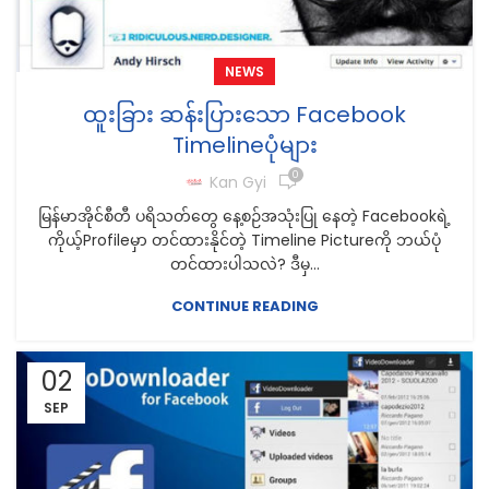
NEWS
ထူးခြား ဆန်းပြားသော Facebook
Timelineပုံများ
0
Kan Gyi
မြန်မာအိုင်စီတီ ပရိသတ်တွေ နေ့စဉ်အသုံးပြု နေတဲ့ Facebookရဲ့
ကိုယ့်Profileမှာ တင်ထားနိုင်တဲ့ Timeline Pictureကို ဘယ်ပုံ
တင်ထားပါသလဲ? ဒီမှ...
CONTINUE READING
02
SEP