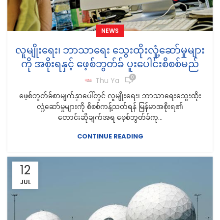
NEWS
လူမျိုးရေး၊ ဘာသာရေး သွေးထိုးလှုံ့ဆော်မှုများ
ကို အစိုးရနှင့် ဖေ့စ်ဘွတ်ခ် ပူးပေါင်းစိစစ်မည်
0
Thu Ya
ဖေ့စ်ဘွတ်ခ်စာမျက်နှာပေါ်တွင် လူမျိုးရေး၊ ဘာသာရေးသွေးထိုး
လှုံ့ဆော်မှုများကို စိစစ်ကန့်သတ်ရန် မြန်မာအစိုးရ၏
တောင်းဆိုချက်အရ ဖေ့စ်ဘွတ်ခ်ကု...
CONTINUE READING
12
JUL