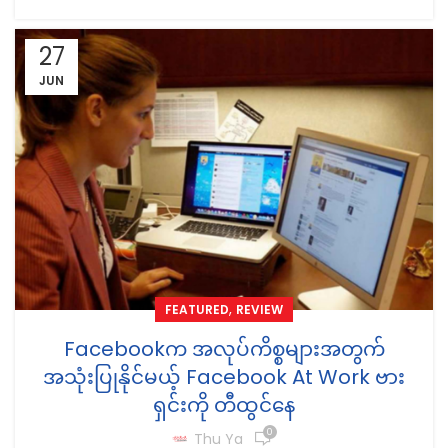
27
JUN
,
FEATURED
REVIEW
Facebookက အလုပ်ကိစ္စများအတွက်
အသုံးပြုနိုင်မယ့် Facebook At Work ဗား
ရှင်းကို တီထွင်နေ
0
Thu Ya