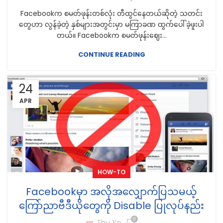
Facebookက စမတ်ဖုန်းတစ်လုံး တီထွင်နေတယ်ဆိုတဲ့ သတင်း
တွေဟာ လွန်ခဲ့တဲ့ နှစ်များအတွင်းမှာ မကြာခဏ ထွက်ပေါ်ခဲ့ဖူးပါ
တယ်။ Facebookက စမတ်ဖုန်းဈေး...
CONTINUE READING
24
APR
HOW-TO
Facebookမှာ အလိုအလျှောက်ပြသမယ့်
ကြော်ညာဗီဒီယိုတွေကို Disable ပြုလုပ်နည်း
0
Thu Ya