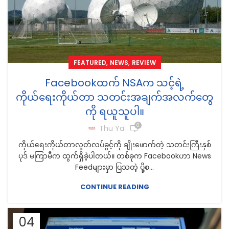
,
,
FEATURED
NEWS
REVIEW
Facebookထက် NSAက သင့်ရဲ့
ကိုယ်ရေးကိုယ်တာ သတင်းအချက်အလက်တွေ
ကို ရယူသူပါ။
0
Thu Ya
ကိုယ်ရေးကိုယ်တာလွတ်လပ်ခွင့်ကို ချိုးဖောက်တဲ့ သတင်းကြီးနှစ်
ပုဒ် မကြာမီက ထွက်ရှိခဲ့ပါတယ်။ တစ်ခုက Facebookဟာ News
Feedများမှာ ပြသတဲ့ ပို့စ...
CONTINUE READING
04