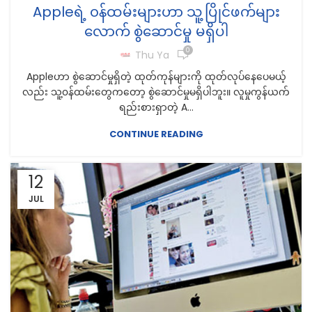
Appleရဲ့ ၀န်ထမ်းများဟာ သူ့ပြိုင်ဖက်များ
လောက် စွဲဆောင်မှု မရှိပါ
0
Thu Ya
Appleဟာ စွဲဆောင်မှုရှိတဲ့ ထုတ်ကုန်များကို ထုတ်လုပ်နေပေမယ့်
လည်း သူ့၀န်ထမ်းတွေကတော့ စွဲဆောင်မှုမရှိပါဘူး။ လူမှုကွန်ယက်
ရည်းစားရှာတဲ့ A...
CONTINUE READING
12
JUL