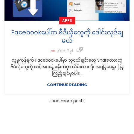
APPS
Facebookပေါ်က ဗီဒီယိုတွေကို ဒေါင်းလုဒ်ချ
မယ်
0
Kan Gyi
လူမှုကွန်ရက် Facebookပေါ်မှာ သူငယ်ချင်းတွေ Shareထားတဲ့
ဗီဒီယိုတွေကို သင့်အနေနဲ့ ဖုန်းထဲမှာ သိမ်းထားပြီး အချိန်မရွေး ပြန်
ကြည့်ချင်မှာပါ။...
CONTINUE READING
Load more posts