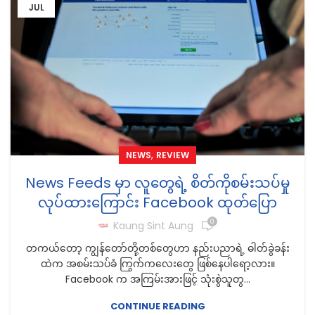
JUL
,
NEWS
REVIEW
News Feeds မှာ လူတွေရဲ့ စိတ်ကိုစမ်းသပ်မှု
လုပ်ထားကြောင်း Facebook ထုတ်ပြော
0
Kaung Sint Aung
တကယ်တော့ ကျွန်တော်တို့တစ်တွေဟာ နည်းပညာရဲ့ ဓါတ်ခွဲခန်း
ထဲက အစမ်းသပ်ခံ ကြွက်ကလေးတွေ ဖြစ်နေပါရော့လား။
Facebook က အကြမ်းအားဖြင့် သုံးစွဲသူတွ...
CONTINUE READING