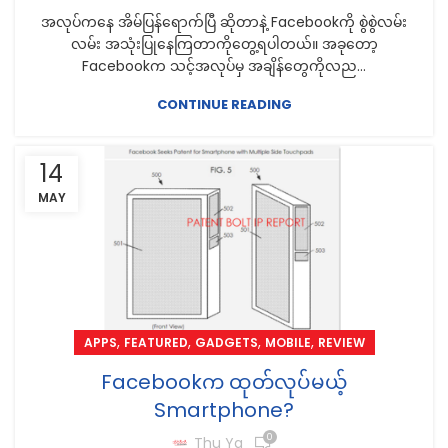
အလုပ်ကနေ အိမ်ပြန်ရောက်ပြီ ဆိုတာနဲ့ Facebookကို စွဲစွဲလမ်း
လမ်း အသုံးပြုနေကြတာကိုတွေ့ရပါတယ်။ အခုတော့
Facebookက သင့်အလုပ်မှ အချိန်တွေကိုလည...
CONTINUE READING
14
MAY
,
,
,
,
APPS
FEATURED
GADGETS
MOBILE
REVIEW
Facebookက ထုတ်လုပ်မယ့်
Smartphone?
0
Thu Ya