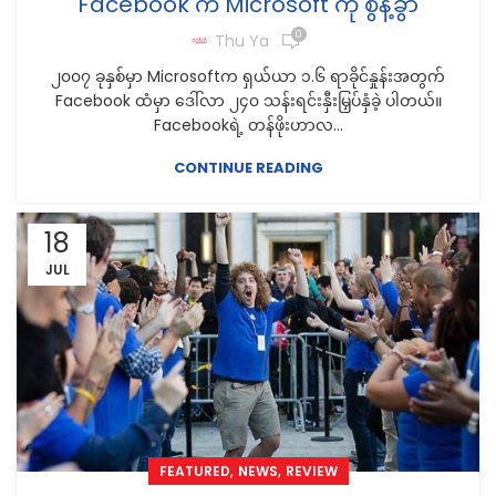
Facebook က Microsoft ကို စွန့်ခွာ
0
Thu Ya
၂၀၀၇ ခုနှစ်မှာ Microsoftက ရှယ်ယာ ၁.၆ ရာခိုင်နှုန်းအတွက်
Facebook ထံမှာ ဒေါ်လာ ၂၄၀ သန်းရင်းနှီးမြှပ်နှံခဲ့ ပါတယ်။
Facebookရဲ့ တန်ဖိုးဟာလ...
CONTINUE READING
18
JUL
,
,
FEATURED
NEWS
REVIEW