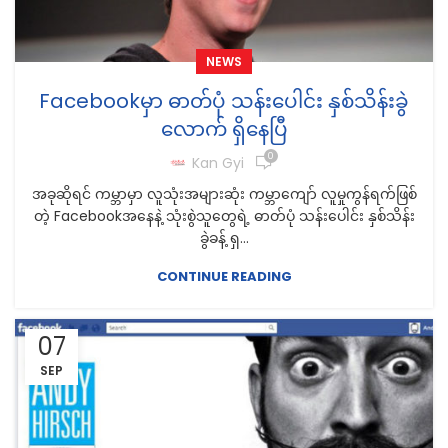
NEWS
Facebookမှာ ဓာတ်ပုံ သန်းပေါင်း နှစ်သိန်းခွဲ
လောက် ရှိနေပြီ
0
Kan Gyi
အခုဆိုရင် ကမ္ဘာမှာ လူသုံးအများဆုံး ကမ္ဘာကျော် လူမှုကွန်ရက်ဖြစ်
တဲ့ Facebookအနေနဲ့ သုံးစွဲသူတွေရဲ့ ဓာတ်ပုံ သန်းပေါင်း နှစ်သိန်း
ခွဲခန့် ရှ...
CONTINUE READING
07
SEP