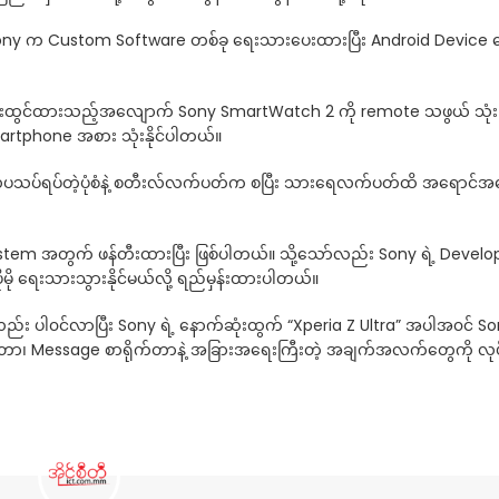
 Sony က Custom Software တစ်ခု ရေးသားပေးထားပြီး Android Device တွ
်းထွင်ထားသည့်အလျောက် Sony SmartWatch 2 ကို remote သဖွယ် သုံးပြီ
 Smartphone အစား သုံးနိုင်ပါတယ်။
ှပသပ်ရပ်တဲ့ပုံစံနဲ့ စတီးလ်လက်ပတ်က စပြီး သားရေလက်ပတ်ထိ အရောင်အသွေ
m အတွက် ဖန်တီးထားပြီး ဖြစ်ပါတယ်။ သို့သော်လည်း Sony ရဲ့ Develo
ိုမို ရေးသားသွားနိုင်မယ်လို့ ရည်မှန်းထားပါတယ်။
်း ပါ၀င်လာပြီး Sony ရဲ့ နောက်ဆုံးထွက် “Xperia Z Ultra” အပါအ၀င် S
ဖတ်တာ၊ Message စာရိုက်တာနဲ့ အခြားအရေးကြီးတဲ့ အချက်အလက်တွေကို လုပ်