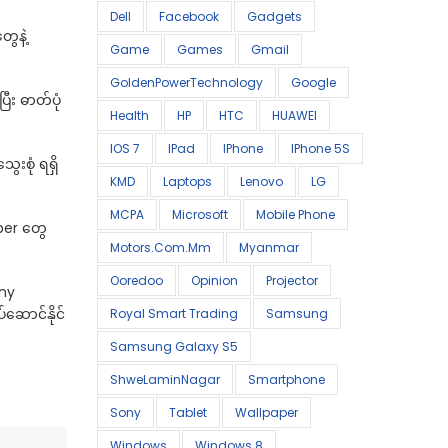
Dell
Facebook
Gadgets
ေနဲ့
Game
Games
Gmail
GoldenPowerTechnology
Google
း ဓာတ်ပုံ
Health
HP
HTC
HUAWEI
IOS 7
IPad
IPhone
IPhone 5S
းစုံ ရရှိ
KMD
Laptops
Lenovo
LG
MCPA
Microsoft
Mobile Phone
per တွေ
Motors.com.mm
Myanmar
Ooredoo
Opinion
Projector
ony
ဆောင်နိုင်
Royal Smart Trading
Samsung
Samsung Galaxy S5
ShweLaminNagar
Smartphone
Sony
Tablet
Wallpaper
Windows
Windows 8