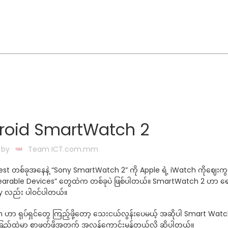
roid SmartWatch 2
 by
Team ICT.com.mm
atest တစ်ခုအနေနဲ့ “Sony SmartWatch 2” ကို Apple ရဲဲ့ iWatch ကိုဈေးကွက
 “Wearable Devices” တွေထဲက တစ်ခုပဲ ဖြစ်ပါတယ်။ SmartWatch 2 ဟာ ရေစို
ery လည်း ပါ၀င်ပါတယ်။
 ဟာ ရုပ်ရှင်တွေ ကြည့်ဖို့တော့ သေးငယ်လွန်းပေမယ့် အဆိုပါ Smart Watc
ည်ထဲမှာ စာဖတ်ဖို့အတွက် အလွန်ကောင်းမွန်တယ်လို့ ဆိုပါတယ်။