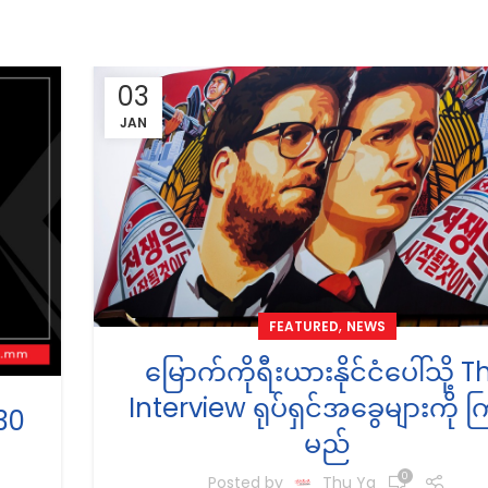
03
JAN
,
FEATURED
NEWS
မြောက်ကိုရီးယားနိုင်ငံပေါ်သို့ T
Interview ရုပ်ရှင်အခွေများကို က
30
မည်
0
Posted by
Thu Ya