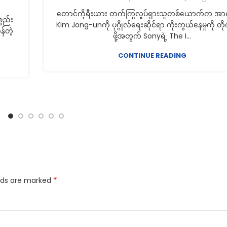
တောင်ကိုရီးယား တက်ကြွလှုပ်ရှားသူတစ်ယောက်က အာ
္စည်း
Kim Jong-unကို ပုဂ္ဂိုလ်ရေးဆိုင်ရာ ကိုးကွယ်နေမှုကို တိ
်တဲ့
ဖို့အတွက် Sonyရဲ့ The I...
CONTINUE READING
*
elds are marked