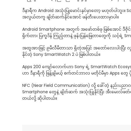
ဒီနာရီက Android အသုံးပြုမောင်းနှင်မှာတော့ မဟုတ်ပါဘူး။
အလွယ်တကူ ချိတ်ဆက်နိုင်အောင် ဖန်တီးပေးထားမှာပါ။
Android Smartphone အတွက် အဖော်တစ်ခု ဖြစ်အောင် ဒီဇိုင
ရိုက်တာ၊ ပြက္ခဒိန် ကြည့်တာနဲ့ ဖုန်းပြန်ဖြေတာတွေကို သင့်ရဲ့
အထူအားဖြင့် ၉မီလီမီတာသာ ရှိတဲ့အပြင် အတော်လေးပါးပြီး လ
နိုင်တဲ့ Sony SmartWatch 2 ပဲ ဖြစ်ပါတယ်။
Apps 200 ကျော်လောက်ဟာ Sony ရဲ့ SmartWatch Ecosyste
ဟာ ဒီနာရီကို ဖြန့်ချိမယ့် စက်တင်ဘာလ မတိုင်မီမှာ Apps တွေ ပ
NFC (Near Field Communication) လို့ ခေါ်တဲ့ နည်းပညာလည
Smartphone တွေနဲ့ ချိတ်ဆက် အသုံးပြုနိုင်ပြီး အီးမေးလ်
တယ်လို့ ဆိုပါတယ်။