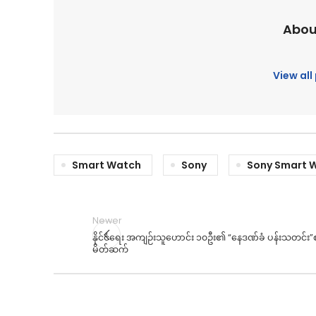
Abou
View al
Smart Watch
Sony
Sony Smart 
Newer
နိုင်ငံရေး အကျဉ်းသူဟောင်း ၁၀ဦး၏ “နေဒဏ်ခံ ပန်းသတင်း”
မိတ်ဆက်