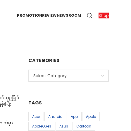
Shop
PROMOTION
REVIEW
NEWSROOM
CATEGORIES
Categories
်ယှဉ်ပြိုင်
TAGS
ခံပြီး
Acer
Android
App
Apple
h ထဲမှာ
AppleOSes
Asus
Cartoon