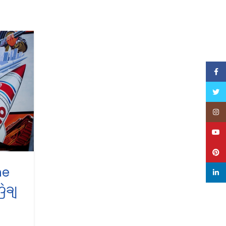
29
DEC
Face
Twitt
Inst
YouT
Pinte
he
linke
,
FEATURED
NEWS
ြဲချ
FBI ရဲ့ မြောက်ကိုရီးယားက Son
ဟက်ခဲ့တယ်ဆိုတဲ့ ပြောကြားခ