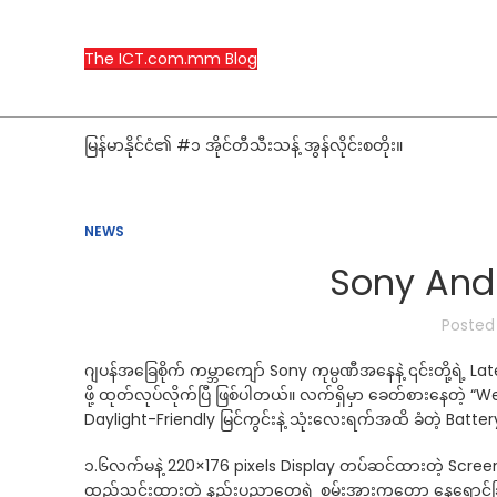
The ICT.com.mm Blog
မြန်မာနိုင်ငံ၏ #၁ အိုင်တီသီးသန့် အွန်လိုင်းစတိုး။
NEWS
Sony And
Posted
ဂျပန်အခြေစိုက် ကမ္ဘာကျော် Sony ကုမ္ပဏီအနေနဲ့ ၎င်းတို့ရဲ့ L
ဖို့ ထုတ်လုပ်လိုက်ပြီ ဖြစ်ပါတယ်။ လက်ရှိမှာ ခေတ်စားနေတဲ့
Daylight-Friendly မြင်ကွင်းနဲ့ သုံးလေးရက်အထိ ခံတဲ့ Batt
၁.၆လက်မနဲ့ 220×176 pixels Display တပ်ဆင်ထားတဲ့ Screen
ထည့်သွင်းထားတဲ့ နည်းပညာတွေရဲ့ စွမ်းအားကတော့ နေရောင်ခြ