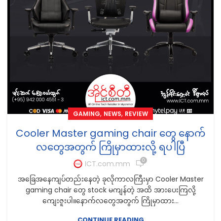
,
,
GAMING
NEWS
REVIEW
Cooler Master gaming chair တွေ နောက်
လတွေအတွက် ကြိုမှာထားလို့ ရပါပြီ
0
ICT.com.mm
အခြေအနေကျပ်တည်းနေတဲ့ ခုလိုကာလကြီးမှာ Cooler Master
gaming chair တွေ stock မကျန်တဲ့ အထိ အားပေးကြလို့
ကျေးဇူးပါ။နောက်လတွေအတွက် ကြိုမှာထား...
CONTINUE READING