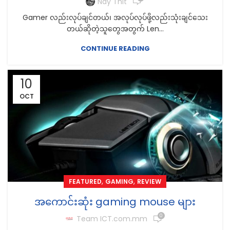
Nay Thit
Gamer လည်းလုပ်ချင်တယ်၊ အလုပ်လုပ်ဖို့လည်းသုံးချင်သေး
တယ်ဆိုတဲ့သူတွေအတွက် Len...
CONTINUE READING
10
OCT
,
,
FEATURED
GAMING
REVIEW
အကောင်းဆုံး gaming mouse များ
0
Team ICT.com.mm