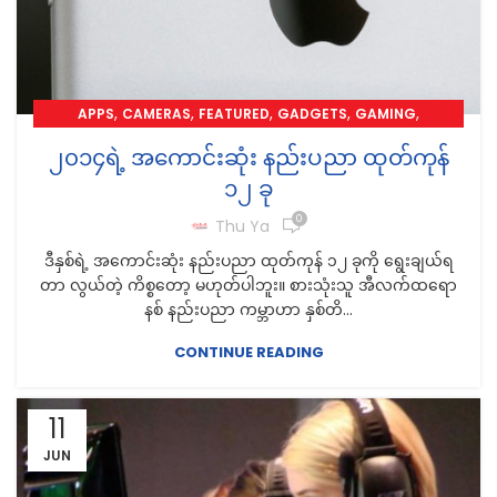
,
,
,
,
,
APPS
CAMERAS
FEATURED
GADGETS
GAMING
,
,
,
LAPTOPS
MOBILE
NEWS
REVIEW
၂၀၁၄ရဲ့ အကောင်းဆုံး နည်းပညာ ထုတ်ကုန်
၁၂ ခု
0
Thu Ya
ဒီနှစ်ရဲ့ အကောင်းဆုံး နည်းပညာ ထုတ်ကုန် ၁၂ ခုကို ရွေးချယ်ရ
တာ လွယ်တဲ့ ကိစ္စတော့ မဟုတ်ပါဘူး။ စားသုံးသူ အီလက်ထရော
နစ် နည်းပညာ ကမ္ဘာဟာ နှစ်တိ...
CONTINUE READING
11
JUN