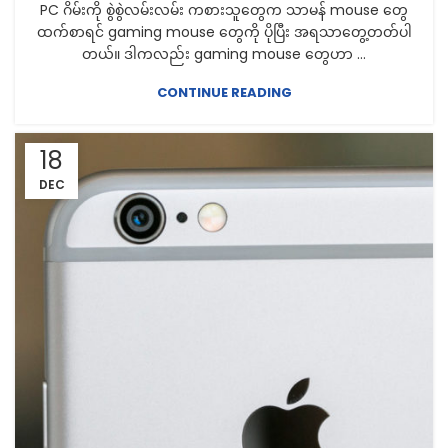
PC ဂိမ်းကို စွဲစွဲလမ်းလမ်း ကစားသူတွေက သာမန် mouse တွေ
ထက်စာရင် gaming mouse တွေကို ပိုပြီး အရသာတွေ့တတ်ပါ
တယ်။ ဒါကလည်း gaming mouse တွေဟာ ...
CONTINUE READING
18
DEC