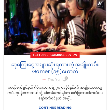
,
,
FEATURED
GAMING
REVIEW
ဆုကြေးငွေအများဆုံးရထားတဲ့ အမျိုးသမီး
Gamer (၁၅)ယောက်
0
Thu Ya
ပရော်ဖက်ရှင်နယ် ဂိမ်းလောကရဲ့ ၇၀ ရာခိုင်နှုန်းကို အမျိုးသားတွေ
ကပဲ အုပ်စိုးထားတယ်လို့ စစ်တမ်းတစ်ရပ်က ဖော်ပြထားပါတယ်။ ပ
ရော်ဖက်ရှင်နယ် အမျိ...
CONTINUE READING