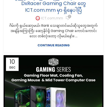
DxRacer Gaming Chair တွေ
ICT.com.mm မှာ ရှိနေပါပြီ
0
ICT.com.mm
ဂိမ်းကို ရှယ်ဆော့မယ်၊ Rank သေချာတင်မယ်ဆိုသူတွေအတွက်
အချိန်အကြာကြီး ဆော့နိုင်ဖို့ Gaming Chair ကောင်းကောင်း
လေး တစ်လုံးတော့ လိုမယ်နော်။ ...
CONTINUE READING
10
DEC