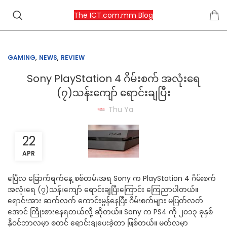
The ICT.com.mm Blog
,
,
GAMING
NEWS
REVIEW
Sony PlayStation 4 ဂိမ်းစက် အလုံးရေ
(၇)သန်းကျော် ရောင်းချပြီး
Thu Ya
22
APR
ဧပြီလ ခြောက်ရက်နေ့ စစ်တမ်းအရ Sony က PlayStation 4 ဂိမ်းစက်
အလုံးရေ (၇)သန်းကျော် ရောင်းချပြီးကြောင်း ကြေညာပါတယ်။
ရောင်းအား ဆက်လက် ကောင်းမွန်နေပြီး ဂိမ်းစက်များ မပြတ်လတ်
အောင် ကြိုးစားနေရတယ်လို့ ဆိုတယ်။ Sony က PS4 ကို ၂၀၁၃ ခုနှစ်
နို၀င်ဘာလမှာ စတင် ရောင်းချပေးခဲ့တာ ဖြစ်တယ်။ မတ်လမှာ