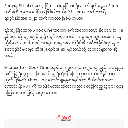
Sonyရဲ့ Stockကတော့ ငြိမ်သက်နေပြီး၊ ဧပြီလ ၁၆ ရက်နေ့မှာ Share
တစ်ခုကို ၁၈.၇၈ ဒေါ်လာ ဖြစ်ပါတယ်။ 23 Cents တက်လာပြီး
ရာခိုင်နှုန်းအရ ၁.၂၃ တက်လာတာ ဖြစ်ပါတယ်။
၎င်းရဲ့ ပြိုင်ဘက် Xbox Oneကတော့ စက်တင်ဘာလမှာ နိုင်ငံပေါင်း ၂၆
နိုင်ငံမှာ တိုးချဲ့ရောင်းချဖို့ မျှော်လင့်ရတယ်။ အစ္စရေး၊ ယူအေအီး၊ ဂျပန်၊
ကိုရီးယား အပါအ၀င် အာရှ၊ အရှေ့အလယ်ပိုင်းရှိ အဓိကနိုင်ငံများနဲ့ ဥ
ရောပနိုင်ငံများမှာ တိုးချဲ့ရောင်းချမှာ ဖြစ်တယ်လို့ သတင်းများက ဆို
တယ်။
Microsoftက Xbox One ရောင်းချရမှုစာရင်းကို ၂၀၁၃ ခုနှစ် အကုန်မှာ
ဖော်ပြခဲ့ပြီး ၃.၉ သန်း ရောင်းချပြီးပြီလို့ ကြေညာပါတယ်။ ဒီနှစ်ထဲမှာ
ထုတ်ပြန်မယ့် Xbox One ရောင်းချရမှုစာရင်းဟာ စိတ်၀င်စားစရာ
ကောင်းပြီး PS4 ကို ယှဉ်နိုင်မလားဆိုတာလည်း စောင့်ကြည့်သူများ ရှိနေ
ကြောင်း တင်ပြလိုက်ရပါတယ်။