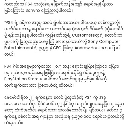
ကတည်းက PS4 အလုံးရေ ခြောက်သန်းကျော် ရောင်းချခဲ့ပြီးတာ
ဖြစ်ကြောင်း Sonyက ကြေညာခဲ့ပါတယ်။
“PS4 ရဲ့ ခရီးက အခုမှ အစပဲ ရှိပါသေးတယ်။ ဒါပေမယ့် တစ်ကမ္ဘာလုံး
အတိုင်းအတာနဲ့ ရောင်းအား ကောင်းနေတဲ့အတွက် ဂိမ်းစက် ပံ့ပိုးပေးနိုင်
ဖို့ ရုန်းကန်နေရပါတယ်။ ကျွန်တော်တို့ရဲ့ Customerတွေရဲ့ တောင်းတ
မှုများကို ဖြည့်ဆည်းပေးဖို့ ကြိုးစားနေပါတယ်”လို့ Sony Computer
Entertainmentရဲ့ ဥက္ကဌ နဲ့ CEO ဖြစ်သူ Andrew Houseက ပြောပါ
တယ်။
PS4 ဂိမ်းအခွေများကိုလည်း ၂၀.၅ သန်း ရောင်းချပြီးကြောင်း၊ ဧပြီလ
၁၃ ရက်နေ့ စာရင်းအရ ဖြစ်ပြီး အရောင်းဆိုင်ရှိ ဂိမ်းခွေများနဲ့
PlayStation Store မှ ဒေါင်းလုဒ် ရောင်းချရမှု နှစ်ခုပေါင်းကို
တွက်ချက်ထားတာ ဖြစ်တယ်လို့ ဆိုတယ်။
ဖေဖော်ဝါရီလ ၂၂ ရက်နေ့က စတင် ပွဲထုတ်ခဲ့တဲ့ PS4 ကို အခု
လောလောဆယ်မှာ နိုင်ငံပေါင်း ၇၂ နိုင်ငံမှာ ရောင်းချပေးနေပြီး၊ ဂျပန်မှာ
တော့ ထုံးစံအတိုင်း ရောင်းအား အလွန်ကောင်းပြီး ဖြစ်တယ်။ မတ်လ ၄
ရက်နေ့ စစ်တမ်းအရ ဂျပန်မှာ အလုံးရေ ၄,၃၇၀,၀၀၀ ရောင်းချခဲ့တယ်လို့
သိရတယ်။