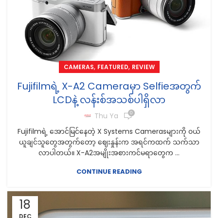
,
,
CAMERAS
FEATURED
REVIEW
Fujifilmရဲ့ X-A2 Cameraမှာ Selfieအတွက်
LCDနဲ့ လန်းစ်အသစ်ပါရှိလာ
0
Thu Ya
Fujifilmရဲ့ အောင်မြင်နေတဲ့ X Systems Camerasများကို ၀ယ်
ယူချင်သူတွေအတွက်တော့ ဈေးနှုန်းက အရင်ကထက် သက်သာ
လာပါတယ်။ X-A2အမျိုးအစားကင်မရာတွေက ...
CONTINUE READING
18
DEC