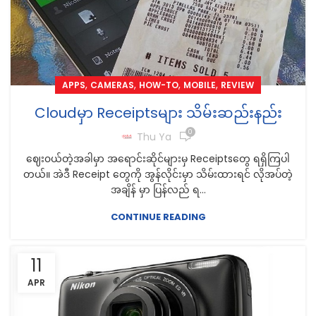
,
,
,
,
APPS
CAMERAS
HOW-TO
MOBILE
REVIEW
Cloudမှာ Receiptsများ သိမ်းဆည်းနည်း
0
Thu Ya
ဈေး၀ယ်တဲ့အခါမှာ အရောင်းဆိုင်များမှ Receiptsတွေ ရရှိကြပါ
တယ်။ အဲဒီ Receipt တွေကို အွန်လိုင်းမှာ သိမ်းထားရင် လိုအပ်တဲ့
အချိန် မှာ ပြန်လည် ရ...
CONTINUE READING
11
APR