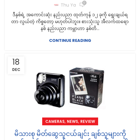
0
Thu Ya
ဒီနှစ်ရဲ့ အကောင်းဆုံး နည်းပညာ ထုတ်ကုန် ၁၂ ခုကို ရွေးချယ်ရ
တာ လွယ်တဲ့ ကိစ္စတော့ မဟုတ်ပါဘူး။ စားသုံးသူ အီလက်ထရော
နစ် နည်းပညာ ကမ္ဘာဟာ နှစ်တိ...
CONTINUE READING
18
DEC
,
,
CAMERAS
NEWS
REVIEW
မိသားစု မိတ်ဆွေသူငယ်ချင်း ချစ်သူများကို