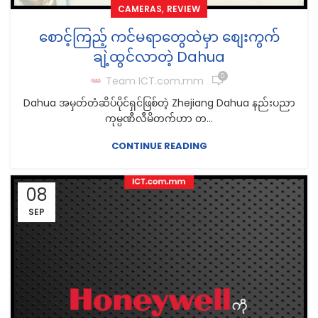
,
CAMERAS
REVIEW
စောင့်ကြည့် ကင်မရာတွေထဲမှာ စျေးကွက်
ချဲ့ထွင်လာတဲ့ Dahua
0
Team ICT.com.mm
Dahua အမှတ်တံဆိပ်ပိုင်ရှင်ဖြစ်တဲ့ Zhejiang Dahua နည်းပညာ
ကုမ္ပဏီလီမိတက်ဟာ တ...
CONTINUE READING
08
SEP