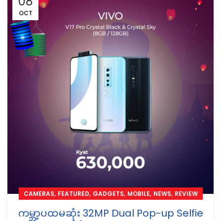
08
OCT
,
,
,
,
,
CAMERAS
FEATURED
GADGETS
MOBILE
NEWS
REVIEW
ကမ္ဘာ့ပထမဆုံး 32MP Dual Pop-up Selfie