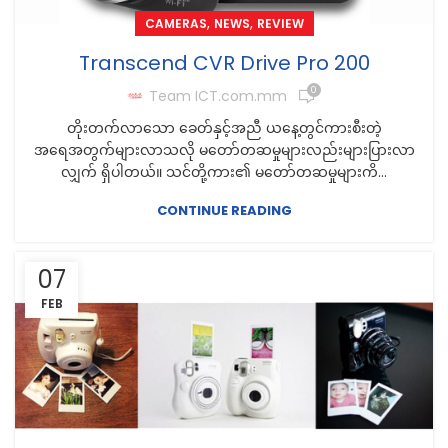
,
,
CAMERAS
NEWS
REVIEW
Transcend CVR Drive Pro 200
0
Team ICT.com.mm
တိုးတက်လာသော ခေတ်နှင့်အညီ ယနေ့တွင်ကားစီးတဲ့
အရေအတွက်များလာသလို မတော်တဆမှုများလည်းများပြားလာ
လျှက် ရှိပါတယ်။ သင်တို့ကား၏ မတော်တဆမှုများကိ...
CONTINUE READING
07
FEB