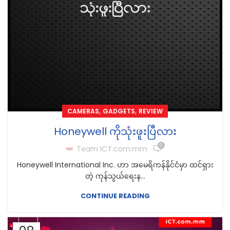
,
,
CAMERAS
GADGETS
REVIEW
Honeywell ကိုသုံးဖူးပြီလား
0
Team ICT.com.mm
Honeywell International Inc. ဟာ အမေရိကန်နိုင်ငံမှာ ထင်ရှား
တဲ့ ကုန်သွယ်ရေးန...
CONTINUE READING