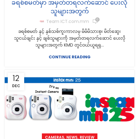
ခရစ်စမတ်မှာ အမှတ်တရလက်ဆောင် ပေးလို
သူများအတွက်
0
Team ICT.com.mm
ခရစ်စမတ် နှင့် နှစ်သစ်ကူးကာလမှ မိမိမိသားစု၊ မိတ်ဆွေ၊
သူငယ်ချင်း နှင့် ချစ်သူများကို အမှတ်တရလက်ဆောင် ပေးလို
သူများအတွက် KMD တွင်ဝယ်ယူရရှ...
CONTINUE READING
12
DEC
,
,
CAMERAS
NEWS
REVIEW