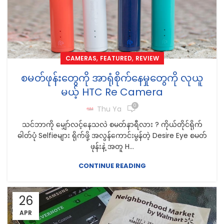
,
,
CAMERAS
FEATURED
REVIEW
စမတ်ဖုန်းတွေကို အာရုံစိုက်နေမှုတွေကို လုယူ
မယ့် HTC Re Camera
0
Thu Ya
သင်ဘာကို မျှော်လင့်နေသလဲ စမတ်နာရီလား ? ကိုယ်တိုင်ရိုက်
ဓါတ်ပုံ Selfieများ ရိုက်ဖို့ အလွန်ကောင်းမွန်တဲ့ Desire Eye စမတ်
ဖုန်းနဲ့ အတူ H...
CONTINUE READING
26
APR