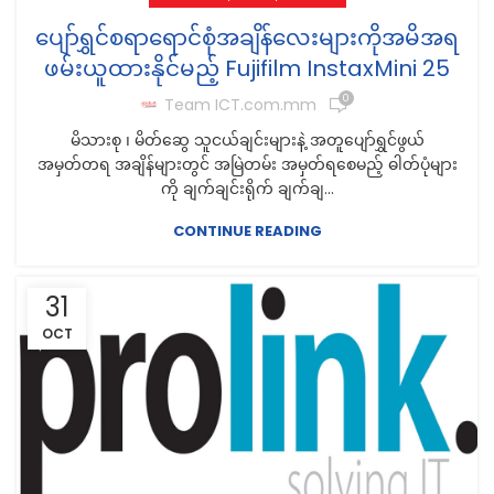
ပျော်ရွှင်စရာရောင်စုံအချိန်လေးများကိုအမိအရ
ဖမ်းယူထားနိုင်မည့် Fujifilm InstaxMini 25
0
Team ICT.com.mm
မိသားစု ၊ မိတ်ဆွေ သူငယ်ချင်းများနဲ့ အတူပျော်ရွှင်ဖွယ်
အမှတ်တရ အချိန်များတွင် အမြဲတမ်း အမှတ်ရစေမည့် ဓါတ်ပုံများ
ကို ချက်ချင်းရိုက် ချက်ချ...
CONTINUE READING
31
OCT