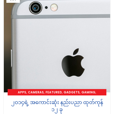
,
,
,
,
,
APPS
CAMERAS
FEATURED
GADGETS
GAMING
,
,
,
LAPTOPS
MOBILE
NEWS
REVIEW
၂၀၁၄ရဲ့ အကောင်းဆုံး နည်းပညာ ထုတ်ကုန်
၁၂ ခု