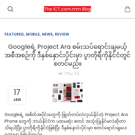
The ICT.com.mm Blog
,
,
,
FEATURED
MOBILE
NEWS
REVIEW
Googleရဲ့ Project Ara စမ်းသပ်ရောင်းချမယ့်
အစီအစဉ်ကို ဒီနှစ်နှောင်းပိုင်းမှာ ပွာတိုရီကိုနိုင်ငံတွင်
စတင်မည်။
Thu Ya
17
JAN
Googleရဲ့ အစိတ်အပိုင်းတွေကို ဖြုတ်တပ်လဲလှယ်နိုင်တဲ့ Project Ara
Phone တွေကို ဘယ်နိုင်ငံက ပထမဆုံး စတင် အသုံးပြုနိုင်မလဲဆိုတာ
သိရပါပြီ။ ပွာတိုရီကိုနိုင်ငံဖြစ်ပြီး ဒီနှစ်နှောင်းပိုင်းမှာ စတင်ရောင်းချပေး
တော့မှာ ဖြစ်ပါတယ်။