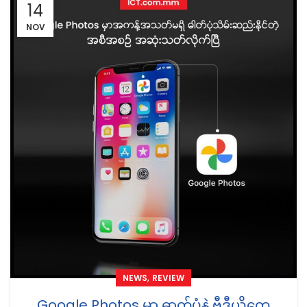
14
NOV
,
NEWS
REVIEW
Google Photos မှာ ဓာတ်ပုံနဲ့ ဗီဒီယိုတွေ