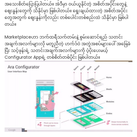
အသေးစိတ်ပြောပြပါတယ်။ အဲဒီမှာ ၀ယ်ယူနိုင်တဲ့ အစိတ်အပိုင်းတွေနဲ့
ဈေးနှုန်းတွေကို သိနိုင်မှာ ဖြစ်ပါတယ်။ ရွေးချယ်ထားတဲ့ အစိတ်အပိုင်း
တွေအတွက် ဈေးနှုန်းကိုလည်း တစ်ပေါင်းတစ်စည်းထဲ သိနိုင်မှာ ဖြစ်ပါ
တယ်။
Marketplaceဟာ ဘက်ထရီသက်တမ်းနဲ့ စွမ်းဆောင်ရည် သတင်း
အချက်အလက်များလို မတူညီတဲ့ ဟက်ဒ်ဝဲ အတွဲအစပ်များပေါ် အခြေခံ
ပြီး သင့်ဖုန်းရဲ့ သတင်းအချက်အလက်များကို ပံ့ပိုးပေးမယ့်
Configurator Appရဲ့ တစ်စိတ်တစ်ပိုင်း ဖြစ်ပါတယ်။