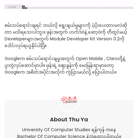
စမ်းသပ်ရောင်းချရင် ဘယ်လို ရွေးချယ်မှုများကို ပံ့ပိုးပေးထားမလဲဆို
တာ မသိရသေးပါဘူး။ ဖုန်းအတွက် ဟက်ဒ်ဝဲနဲ့ ဆော့ဝဲကို တီထွင်မယ့်
Developerများအတွက် Module Developer Kit Version 0.2ကို
ဒေါင်းလုပ်ရယူနိုင်ပါပြီ။
Googleက စမ်းသပ်ရောင်းချမှုအတွက် Open Mobile , Claroတို့နဲ့
ပူးတွဲလုပ်ဆောင်မှာပါ။ ဖုန်းရဲ့ ဈေးနှုန်းကို မေးမြန်းရာမှာတော့
Googleက အစိတ်အပိုင်းအလိုက် ကွဲပြားမယ်လို့ ပြောပါတယ်။
About Thu Ya
University Of Computer Studies ရန်ကုန် ကနေ
Bachelor Of Computer Science နဲ့ဘွဲ့ရထားပါတယ်။