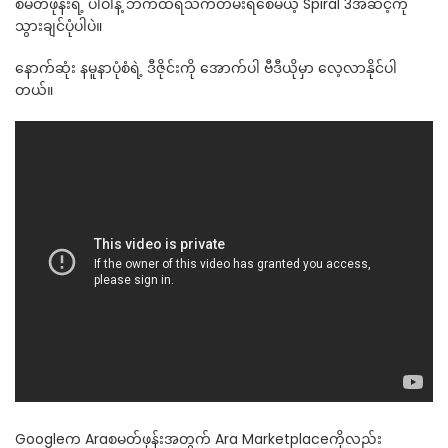
စမတ်ဖုန်းရဲ့ ပါဝါနဲ့ ဘက်ထရီသက်တမ်းရစေမယ့် Spiral 3အဆင့်ကို
သွားချင်ပုံပါပဲ။
နောက်ဆုံး နမူနာပုံစံရဲ့ ဒီဇိုင်းကို အောက်ပါ ဗီဒီယိုမှာ လေ့လာနိုင်ပါ
တယ်။
Googleက Araစမတ်ဖုန်းအတွက် Ara Marketplaceကိုလည်း