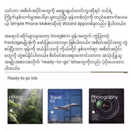
သင်ဟာ အစိတ်အပိုင်းတွေကို မရွေးချယ်တတ်ဘူးဆိုရင် သင့်ရဲ့
ကြိုက်နှစ်သက်မှုအပေါ်မှာ မူတည်ပြီး ဖုန်းတစ်လုံးကို တည်ဆောက်ပေးမ
ယ့် Simple Phone Makerဆိုတဲ့ Wizard Appတစ်ခုလည်း ရှိပါတယ်။
အရောင်းဆိုင်များမှာတော့ Googleက ဖုန်းအတွက် ကွဲပြားတဲ့
Packageမျိုးစုံကို ဖော်ပြပေးထားမှာ ဖြစ်ပါတယ်။ အစိတ်အပိုင်းတွေ တွဲ
စပ်ပြီးသား ဖုန်းကို ၀ယ်နိုင်သလို ကိုယ်တိုင် နှစ်သက်ရာ အစိတ်အပိုင်း
တွေကို တွဲစပ်နိုင်ပါတယ်။ စိတ်၀င်စားစရာကောင်းတာက အသုံးပြုသူ
အမျိုးအစားအလိုက် “ready-to-go” kitsတွေကိုလည်း ပံ့ပိုးပေးထား
ပါတယ်။