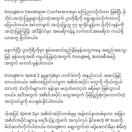
Googleက Developer Conferenceမှာ ကြေညာလိုက်တာ ဖြစ်ပြီး မို
ဘိုင်းအသုံးပြုမှုများပြားတဲ့အတွက် ပွာတိုရီကို ရွေးချယ်လိုက်တာလို့
ပြောပါတယ်။ အင်တာနက် အသုံးပြုသူ ၇၇ ရာခိုင်နှုန်းက မိုဘိုင်းဖုန်းကို
အသုံးပြုကြပြီး အဲဒီနိုင်ငံမှာ အမေရိကန်နဲ့ လက်တင်အမေရိက ကယ်ရီ
ယာတွေ ရှိပါတယ်။
နောက်ပြီး ပွာတိုရီကိုမှာ စွမ်းဆောင်ရည်နိမ့်ဖုန်းတွေကနေ အရည်အသွေး
မြင့် ဖုန်းတွေအထိ ကျယ်ပြန့်တဲ့အတွက် Googleရဲ့ Araအစီအစဉ်
အတွက် ကောင်းမွန်ပါတယ်။
Googleက Spiral 2 နမူနာပုံစံမှာ ဟက်ဒ်ဝဲကို အနည်းငယ် အဆင့်မြှင့်
ထားပါတယ်။ အဓိကပြောင်းလဲမှုက အစိတ်အပိုင်း တွေကို ကိုယ်တွယ်
ထားတဲ့ သံလိုက်များဟာ ဖုန်းမှာ မဟုတ်တော့ဘဲ ဖရိမ်မှာ ဖြစ်သွားပါ
တယ်။ အဒီအတွက် အစိတ်အပိုင်း တွေအတွက် ပိုမိုပြည့်စုံလုံလောက်တဲ့
အသုံး၀င်မှုကို ပေးစွမ်းနိုင်ပါတယ်။
ဒါ့အပြင် Spiral 2မှာ အစိတ်အပိုင်းတစ်ခုမှ အန်တင်နာတစ်ခုဟာ အခြား
အစိတ်အပိုင်းများမှ ရေဒီယိုနဲ့ တွဲဖက် အလုပ်လုပ် နိုင်စေတဲ့ RF busကို
မိတ်ဆက်လိုက်ပါတယ်။ Googleက ဈေးကွက်ထဲ မပို့ဆောင်မီမှာ စံမီတဲ့