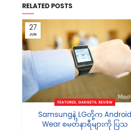
RELATED POSTS
27
JUN
,
,
FEATURED
GADGETS
REVIEW
Samsungနဲ့ LGတို့က Androi
Wear စမတ်နာရီများကို ပြသ