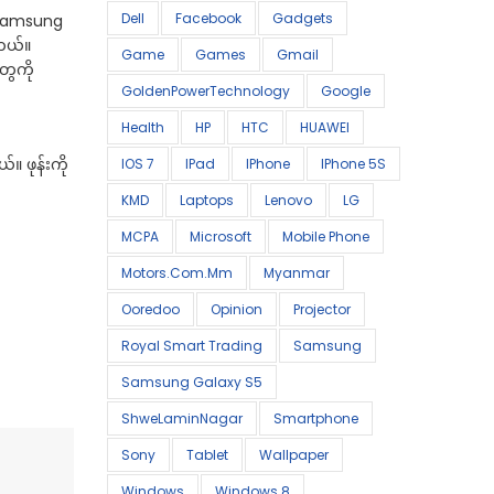
Dell
Facebook
Gadgets
။ Samsung
ါတယ်။
Game
Games
Gmail
ွေကို
GoldenPowerTechnology
Google
Health
HP
HTC
HUAWEI
။ ဖုန်းကို
IOS 7
IPad
IPhone
IPhone 5S
KMD
Laptops
Lenovo
LG
MCPA
Microsoft
Mobile Phone
Motors.com.mm
Myanmar
Ooredoo
Opinion
Projector
Royal Smart Trading
Samsung
Samsung Galaxy S5
ShweLaminNagar
Smartphone
Sony
Tablet
Wallpaper
Windows
Windows 8