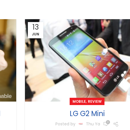
13
JUN
,
MOBILE
REVIEW
LG G2 Mini
d
0
Posted by
Thu Ya