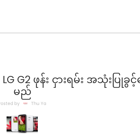
 G2 ဖုန်း ငှားရမ်း အသုံးပြုခွင့
မည်
Posted by
Thu Ya