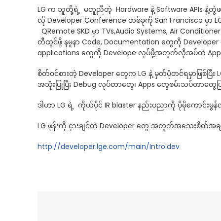
LG က သူတို့ရဲ့ မတူညီတဲ့ Hardware နဲ့ Software APIs နဲ့တွ
လို Developer Conference တစ်ခုကို San Francisco မှာ L
QRemote SKD မှာ TVs,Audio Systems, Air Conditioner စတ
တီထွင်ဖို့ နမူနာ Code, Documentation တွေကို Developer
applications တွေကို Develope လုပ်ဖို့အတွက်လိုအပ်တဲ့ A
စိတ်၀င်စားတဲ့ Developer တွေက LG နဲ့ မှတ်ပုံတင်ရမှာဖြစ်ပြီး 
အသုံးပြုပြီး Debug လုပ်တာတွေ၊ Apps တွေစမ်းသပ်တာတွေပြု
ဒါဟာ LG ရဲ့ ကိုယ်ပိုင် IR blaster နည်းပညာကို ပိုမိုကောင်းမွန
LG ဖုန်းကို ငှားချင်တဲ့ Developer တွေ အတွက်အသေးစိတ
http://developer.lge.com/main/Intro.dev