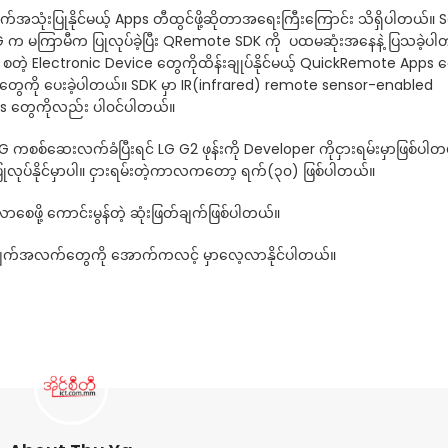
ဲဖက်အသုံးပြုနိုင်မယ့် Apps တီထွင်ဖို့ဆိုတာအရေးကြီးကြောင်း သိရှိပါတယ်
G က မကြာမီက ပြုလုပ်ခဲ့ပြီး QRemote SDK ကို ပထမဆုံးအနေနဲ့ ပြသခဲ့ပ
ဲ့ Electronic Device တွေကိုထိန်းချုပ်နိုင်မယ့် QuickRemote Apps တ
 တွေကို ပေးခဲ့ပါတယ်။ SDK မှာ IR(infrared) remote sensor-enabled
pps တွေကိုလည်း ပါ၀င်ပါတယ်။
LG ကစစ်ဆေးလက်ခံပြီးရင် LG G2 ဖုန်းကို Developer ကိုငှားရမ်းမှာဖြစ်ပါတယ်
လုပ်နိုင်မှာပါ။ ငှားရမ်းတဲ့ကာလကတော့ ရက်(၃၀) ဖြစ်ပါတယ်။
်လာစေဖို့ ကောင်းမွန်တဲ့ ဆုံးဖြတ်ချက်ဖြစ်ပါတယ်။
်အချက်အလက်တွေကို အောက်ကလင့် မှာလေ့လာနိုင်ပါတယ်။