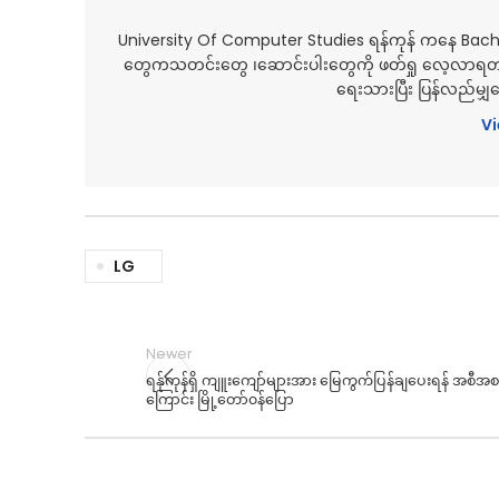
University Of Computer Studies ရန်ကုန် ကနေ Bac
တွေကသတင်းတွေ ၊ဆောင်းပါးတွေကို ဖတ်ရှု လေ့လာရတ
ရေးသားပြီး ပြန်လည်မ
Vi
LG
Newer
ရန်ုကုန်ရှိ ကျူးကျော်များအား မြေကွက်ပြန်ချပေးရန် အစီအစဉ
ကြောင်း မြို့တော်၀န်ပြော