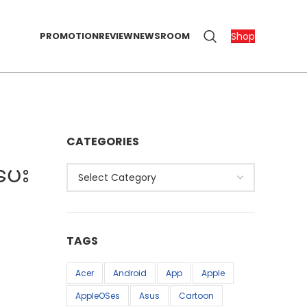
Shop
PROMOTION
REVIEW
NEWSROOM
CATEGORIES
်ပေး
Categories
TAGS
Acer
Android
App
Apple
AppleOSes
Asus
Cartoon