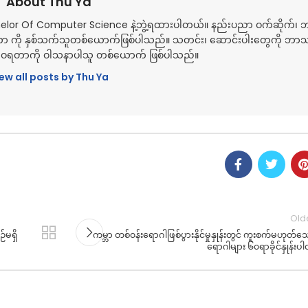
About Thu Ya
helor Of Computer Science နဲ့ဘွဲ့ရထားပါတယ်။ နည်းပညာ ဝက်ဆိုက်၊
ာ ကို နှစ်သက်သူတစ်ယောက်ဖြစ်ပါသည်။ သတင်း၊ ဆောင်းပါးတွေကို ဘာသ
ျှဝေရတာကို ဝါသနာပါသူ တစ်ယောက် ဖြစ်ပါသည်။
ew all posts by Thu Ya
Old
်မရှိ
ကမ္ဘာ တစ်၀န်းရောဂါဖြစ်ပွားနိုင်မှုနှုန်းတွင် ကူးစက်မဟုတ်
ရောဂါများ ၆၀ရာခိုင်နှုန်းပါ