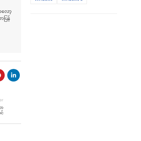
 ဘလော့
ာပြန်
er
သော
၀င်