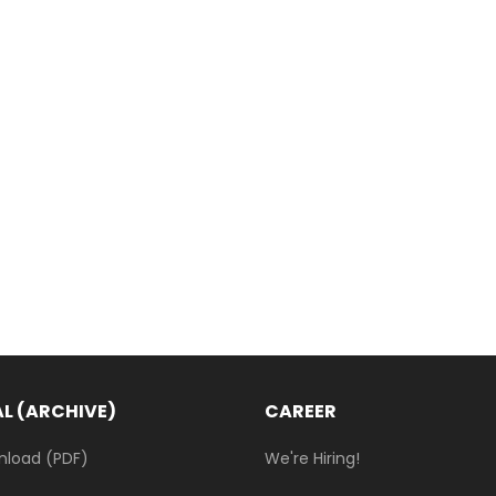
L (ARCHIVE)
CAREER
nload (PDF)
We're Hiring!