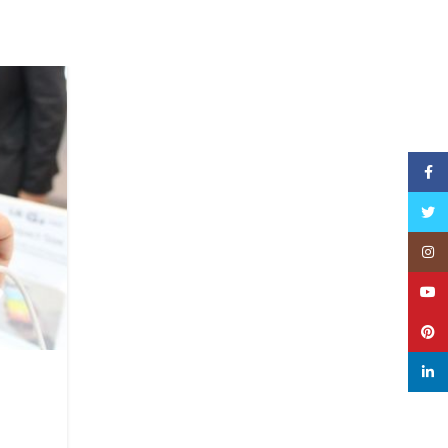
10
JUN
Face
Twitt
Inst
YouT
Pinte
linke
,
NEWS
REVIEW
LG အီလက်ထရောနစ်၏ Distrib