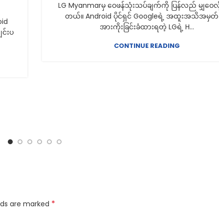
LG Myanmarမှ ဝေဖန်သုံးသပ်ချက်ကို ပြန်လည် မျှဝေလိ
တယ်။ Android ပိုင်ရှင် Googleရဲ့ အထူးအသိအမှတ်
oid
အားကိုးခြင်းခံထားရတဲ့ LGရဲ့ H...
င်းပ
CONTINUE READING
*
elds are marked