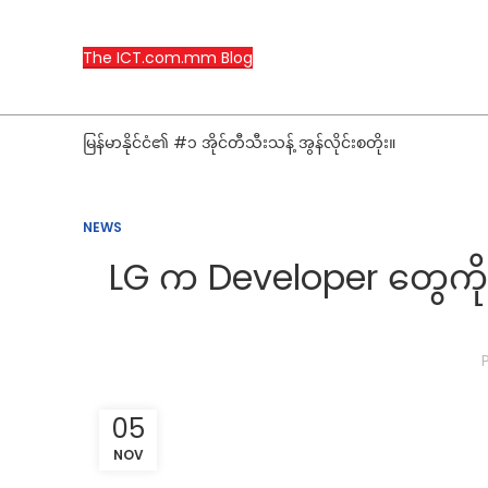
The ICT.com.mm Blog
မြန်မာနိုင်ငံ၏ #၁ အိုင်တီသီးသန့် အွန်လိုင်းစတိုး။
NEWS
LG က Developer တွေကို LG
05
NOV