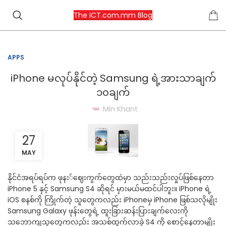
The ICT.com.mm Blog
APPS
iPhone မလုပ်နိုင်တဲ့ Samsung ရဲ့အားသာချက်
၁၀ချက်
Min Khant
27
MAY
နိုင်ငံအရပ်ရပ်က ဖုနး်ဈေးကွက်တွေထဲမှာ သည်းသည်းလှုပ်ဖြစ်နေတာ
iPhone 5 နှင့် Samsung S4 ဆိုရင် မှားမယ်မထင်ပါဘူး။ iPhone ရဲ့
iOS စနစ်ကို ကြိုက်တဲ့ သူတွေကလည်း iPhoneမှ iPhone ဖြစ်သလိုမျိုး
Samsung Galaxy ဖုန်းတွေရဲ့ ထူးခြားဆန်းပြားချက်လေးကို
သဘောကျသူတွေကလည်း အသစ်ထွက်လာခဲ့ S4 ကို စောင့်နေတာမျိုး