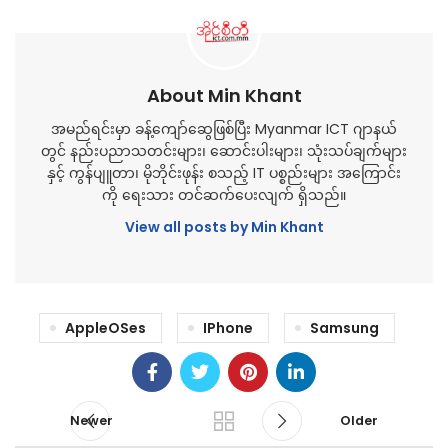
About Min Khant
အမည်ရင်းမှာ ခန့်ကျော်ဆွေဖြစ်ပြီး Myanmar ICT ဂျာနယ်
တွင် နည်းပညာသတင်းများ၊ ဆောင်းပါးများ၊ သုံးသပ်ချက်များ
နှင့် ကွန်ပျူတာ၊ မိုဘိုင်းဖုန်း စသည့် IT ပစ္စည်းများ အကြောင်း
ကို ရေးသား တင်ဆက်ပေးလျက် ရှိသည်။
View all posts by Min Khant
AppleOSes
IPhone
Samsung
Newer
Older