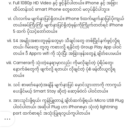
Full 1080p HD Video နှင့် ဖွင့်နိုင်ပါတယ်။ iPhone နှင့် အခြား
ထိပ်တန်း၀င် smart Phone တွေတောင် မလုပ်နိုင်ပါဘူး။
ငါးလက်မ မျက်နှာပြင်ရှိတယ်။ iPhone 5ထက်မျက်နှာပြင်ပိုကျယ်
တယ်။ခပ်ကြီးကြီး မျက်နှာပြင်ရှိတဲ့ဖုန်းကိုကြိုက်တတ်ရင် iPhone
5 ထက် ပိုသင့်တော်တယ်။
S4 အမျိုးအစားတူဖုန်းတွေမှာ သီချင်းတွေ တစ်ပြိုင်နက်ဖွင့်လို့ရ
တယ်၊ ဂိမ်းတွေ တူတူ ကစားလို့ ရနိုင်တဲ့ Group Play App ပါ၀င်
တယ်။ ဒီ Appက wifi ကို သုံးပြီး အခြားဖုန်းတွေနဲ့ ချိတ်ပေးမယ်။
Cameraကို သုံးတဲ့နေရာမှာလည်း ကိုမလိုချင်တဲ့ ပုံရိပ်တွေ၊
နောက်ခံတွေကို ဖျက်လို့ ရတယ်၊ လိုချင်တဲ့ ပုံစံ ဖန်တီးယူလို့ရ
တယ်။
သင် စာဖတ်နေတဲ့အချိန် မျက်နှာပြင် မှောင်သွားတာကို ကာကွယ်
ပေးနိုင်မယ့် Smart Stay ဆိုတဲ့ ဆော့ဖ်ဝဲလ် ပါ၀င်တယ်။
အားသွင်းဖို့ရယ်၊ ကွန်ပြူတာနဲ့ ချိတ်ဆက်ဖို့ရယ်၊ Micro USB Plug
ပါ၀င်ပါတယ်၊ အဆိုပါ Plug ဟာ iPhoneမှာ သုံးတဲ့ lightning
port ထက်စာရင် အသုံးပြုရလွယ်ကူပါတယ်။