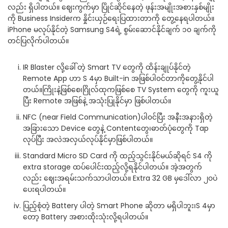
လည်း ရှိပါတယ်။ ဈေးကွက်မှာ ပြိုင်ဆိုင်နေတဲ့ ဖုန်းအမျိုးအစားနှစ်မျိုး
ကို Business Insiderက နှိုင်းယှဉ်ရေးပြထားတာကို တွေ့နေရပါတယ်။
iPhone မလုပ်နိုင်တဲ့ Samsung S4ရဲ့ စွမ်းဆောင်နိုင်ချက် ၁၀ ချက်ကို
တင်ပြလိုက်ပါတယ်။
IR Blaster လို့ခေါ်တဲ့ Smart TV တွေကို ထိန်းချုပ်နိုင်တဲ့
Remote App ဟာ S 4မှာ Built-in အဖြစ်ပါ၀င်တာကိုတွေ့နိုင်ပါ
တယ်။ကြိုးနဲ့ဖြစ်စေ၊ဂြိုလ်ထုကဖြစ်စေ TV System တွေကို ကူးယူ
ပြီး Remote အဖြစ်နဲ့ အသုံးပြုနိုင်မှာ ဖြစ်ပါတယ်။
NFC (near Field Communication)ပါ၀င်ပြီး အနီးအနားရှိတဲ့
အခြားသော Device တွေနဲ့ Contentတွေ၊ဓာတ်ပုံတွေကို Tap
လုပ်ပြီး အလဲအလှယ်လုပ်နိုင်မှာဖြစ်ပါတယ်။
Standard Micro SD Card ကို ထည့်သွင်းနိုင်မယ်ဆိုရင် S4 ကို
extra storage ထပ်ပေါင်းထည့်လို့ရနိုင်ပါတယ်။ အဲ့အတွက်
လည်း ဈေးအရမ်းသက်သာပါတယ်။ Extra 32 GB မှဒေါ်လာ ၂၀ပဲ
ပေးရပါတယ်။
ပြည့်စုံတဲ့ Battery ပါတဲ့ Smart Phone ဆိုတာ မရှိပါဘူး၊S 4မှာ
တော့ Battery အစားထိုးသုံးလို့ရပါတယ်။