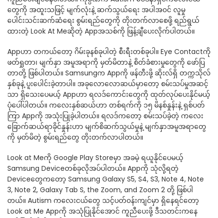
တွေကို အထူးသဖြင့် မျက်လုံးနဲ့ ဆက်သွယ်ရေး အပါအ၀င် လူမှု
ပေါင်းသင်းဆက်ဆံရေး စွမ်းရည်တွေကို တိုးတက်လာစေဖို့ ရည်ရွယ်
ထားတဲ့ Look At Meဆိုတဲ့ Appအသစ်ကို ဖြန့်ချီပေးလိုက်ပါတယ်။
Appဟာ တကယ်တော့ ဂိမ်းခုနစ်ခုပါတဲ့ စီးရီးတစ်ခုပါ။ Eye Contactကို
ဖတ်ရှုတာ၊ မျက်နှာ အမူအရာကို မှတ်မိတာနဲ့ စိတ်ခံစားမှုတွေကို ဖော်ပြ
တာတို့ ဖြစ်ပါတယ်။ Samsungက Appကို ဖန်တီးဖို့ ဆိုးလ်ရှိ တက္ကသိုလ်
နှစ်ခုနဲ့ ပူးပေါင်းခဲ့တာပါ။ အခုလောလောဆယ်မှာတော့ စမ်းသပ်မှုအဆင့်
သာ ရှိသေးပေမယ့် Appဟာ ရလဒ်ကောင်းတွေကို ထုတ်လုပ်ပေးနိုင်မယ့်
ပုံပေါ်ပါတယ်။ ကလေးနှစ်ဆယ်ဟာ တစ်ရက်ကို ၁၅ မိနစ်နှုန်းနဲ့ ရှစ်ပတ်
ကြာ Appကို အသုံးပြုခဲ့ပါတယ်။ ရလဒ်ကတော့ စမ်းသပ်ခဲ့တဲ့ ကလေး
ခြောက်ဆယ်ရာခိုင်နှုန်းဟာ မျက်စိဆက်သွယ်မှုနဲ့ မျက်နှာအမူအရာတွေ
ကို မှတ်မိတဲ့ စွမ်းရည်တွေ တိုးတက်လာပါတယ်။
Look at Meကို Google Play Storeမှာ အခမဲ့ ရယူနိုင်ပေမယ့်
Samsung Deviceတစ်ခုလိုအပ်ပါတယ်။ Appကို သုံလို့ရတဲ့
Deviceတွေကတော့ Samsung Galaxy S5, S4, S3, Note 4, Note
3, Note 2, Galaxy Tab S, the Zoom, and Zoom 2 တို့ ဖြစ်ပါ
တယ်။ Autism ကလေးငယ်တွေ သင့်ပတ်၀န်းကျင်မှာ ရှိနေရင်တော့
Look at Me Appကို အသုံပြုနိုင်အောင် ကူညီပေးဖို့ ဒီသတင်းကနေ