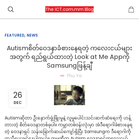
The ICT.com.mm Blog
,
FEATURED
NEWS
Autismစိတ်ဝေဒနာခံစားနေရတဲ့ ကလေးငယ်များ
အတွက် ရည်ရွယ်ထားတဲ့ Look at Me Appကို
Samsungဖြန့်ချီ
Thu Ya
26
DEC
Autismဆိုတာ ဦးနှောက်ဖွံ့ဖြိုးမှုနဲ့ လူမှုပေါင်းသင်းဆက်ဆံရေးကို ဟန့်
တားတဲ့ စိတ်ဝေဒနာတစ်ခုပါ။ ကမ္ဘာတစ်၀န်းလုံးမှာ အဲဒီရောဂါခံစားနေရ
တဲ့ ဝေဒနာရှင် သန်းခြောက်ဆယ်ကျော်ရှိပြီး Samsungက ဒီရောဂါကို
ကူညီပေးချင်နေပါတယ်။ ကုမ္ပဏီက Autism ဝေဒနာရှင်ကလေးငယ်