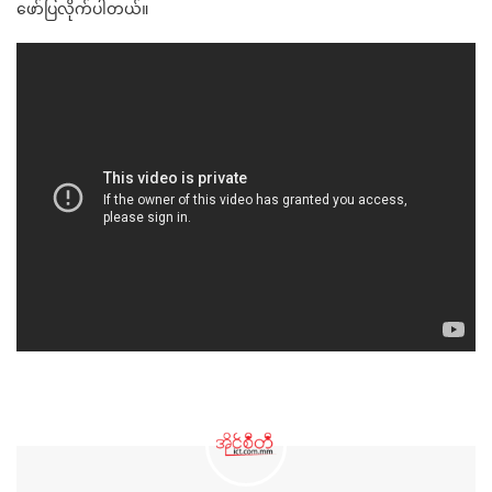
ဖော်ပြလိုက်ပါတယ်။