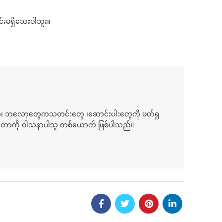
င်းမရှိသေးပါဘူး။
်၊ ဘလော့တွေကသတင်းတွေ ၊ဆောင်းပါးတွေကို ဖတ်ရှု
ေရတာကို ဝါသနာပါသူ တစ်ယောက် ဖြစ်ပါသည်။