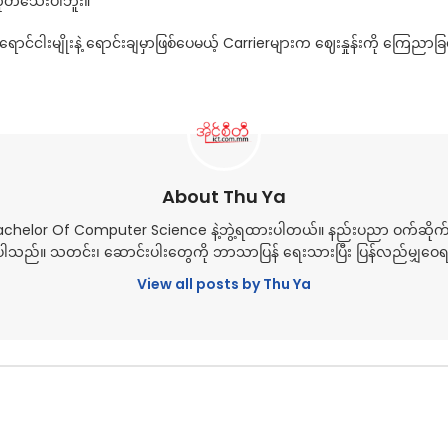
ဟုတ်သေးပါဘူး။
ါးမျိုးနဲ့ ရောင်းချမှာဖြစ်ပေမယ့် Carrierများက ဈေးနှုန်းကို ကြေညာခြ
About Thu Ya
Bachelor Of Computer Science နဲ့ဘွဲ့ရထားပါတယ်။ နည်းပညာ ဝက်ဆိုက
သည်။ သတင်း၊ ဆောင်းပါးတွေကို ဘာသာပြန် ရေးသားပြီး ပြန်လည်မျှဝ
View all posts by Thu Ya