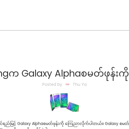
gက Galaxy Alphaစမတ်ဖုန်းကိ
Posted by
Thu Ya
်ရည်မြင့် Galaxy Alphaစမတ်ဖုန်းကို ကြေညာလိုက်ပါတယ်။ Galaxy စမတ်ဖုန