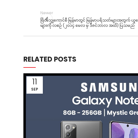
Newer
ဗြိတိသျှကောင်စီ မြန်မာတွင် မြန်မာပရိသတ်များအတွက် ယူကေနိ
များကို လစဉ် (၂၀၁၄ မေလ မှ ဒီဇင်ဘာလ အထိ) ပြသမည်
RELATED POSTS
11
SEP