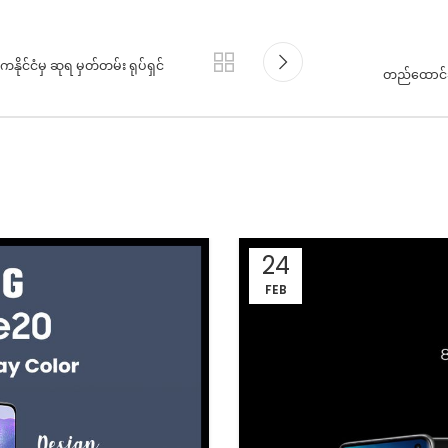
ုင်ငံမှ ဆုရ မှတ်တမ်း ရုပ်ရှင်
တည်ထောင်ခါ
24
FEB