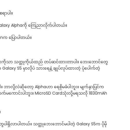
်စရာပါ။
 Galaxy Alphaကို ကြေညာလိုက်ပါတယ်။
 Shinက ပြောပါတယ်။
ောင်များကိုသာ သတ္တုကိုယ်ထည် တပ်ဆင်ထားတာပါ။ ဘေးဘောင်တွေ
laxy S5 မှာလိုပဲ သားရေနဲ့ ချုပ်လုပ်ထားတဲ့ ပုံပေါက်တဲ့
 ဘာလို့လဲဆိုတော့ Alphaဟာ ရေစိုမခံပါဘူး။ မျက်နှာပြင်က
က်မကောင်းပါဘူး။ MicroSD Cardသုံးလို့မရသလို 1830mAh
။
ေပါရှိလာပါတယ်။ သတ္တုဘေးဘောင်မပါတဲ့ Galaxy S5က ပိုမို