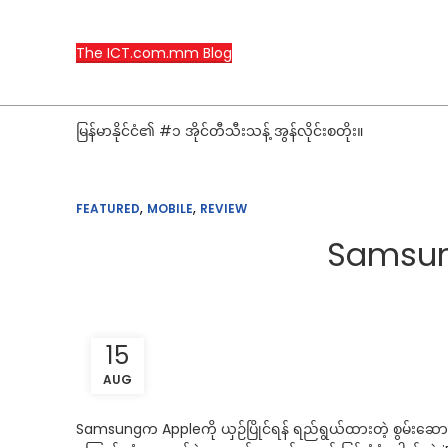
The ICT.com.mm Blog
မြန်မာနိုင်ငံ၏ #၁ အိုင်တီသီးသန့် အွန်လိုင်းစတိုး။
,
,
FEATURED
MOBILE
REVIEW
Samsun
15
AUG
Samsungက Appleကို ယှဉ်ပြိုင်ရန် ရည်ရွယ်ထားတဲ့ စွမ်းဆောင