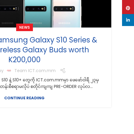
Pinte
linke
NEWS
msung Galaxy S10 Series &
S
ireless Galaxy Buds worth
K200,000
by
Team ICT.com.mm
S
S10 နဲ့ S10+ တွေကို ICT.com.mmမှာ ဖေဖော်ဝါရီ ၂၃မှ
န်းစီစရာမလိုပဲ စတိုင်ကျကျ PRE-ORDER လုပ်လ...
CONTINUE READING