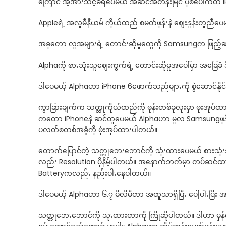
ကြောင့် အံ့အားသင့်ခဲ့ရပေမယ့် အဆင့်အတန်းမြင့် ပုံစံပေါက်တဲ့ iP
Appleရဲ့ အလူမီနီယမ် ကိုယ်ထည် စမတ်ဖုန်းနဲ့ ဈေးနှုန်းတူည
အခုတော့ လူအများရဲ့ တောင်းဆိုမှုတွေကို Samsungက ဖြည့်
Alphaကို စားသုံးသူဈေးကွက်ရဲ့ တောင်းဆိုမှုအပေါ်မှာ အခြေခံ
ဒါပေမယ့် Alphaဟာ iPhone 6ဖောက်သည်များကို စွဲဆောင်နိ
ကွာခြားချက်က သတ္တုကိုယ်ထည်ကို ဖုန်းတစ်ခုလုံးမှာ ဖုံးအ
ကတော့ iPhoneနဲ့ ဆင်တူပေမယ့် Alphaဟာ မူလ Samsungဖုန်းများ
ပလတ်စတစ်အခွံကို ဖုံးအုပ်ထားပါတယ်။
တောက်ပြောင်တဲ့ သတ္တုဘေးဘောင်ကို သုံးထားပေမယ့် စားသုံး
လည်း Resolution ပိုနိမ့်ပါတယ်။ အနောက်ဘက်မှာ တပ်ဆင်
Batteryကလည်း နည်းပါးနေပါတယ်။
ဒါပေမယ့် Alphaဟာ ၆.၇ မီလီမီတာ အထူသာရှိပြီး ပေါ့ပါးပြီး
သတ္တုဘေးဘောင်ကို သုံးထားတာကို ကြိုဆိုပါတယ်။ ဒါဟာ မှ