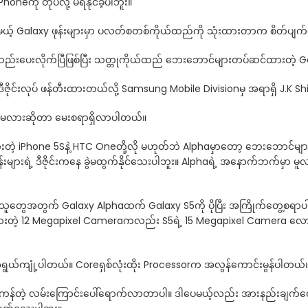
honeကို တုပလို့ မရနိုင်ခဲ့ပါဘူး။
ီပေမယ့် Galaxy ဖုန်းများမှာ ပလတ်စတစ်ကိုယ်ထည်ကို သုံးထားတာက စိတ်ပျက
ဆည်းပေးလိုက်ပြီဖြစ်ပြီး သတ္တုကိုယ်ထည် ဘေးဘောင်များတပ်ဆင်ထားတဲ့
 ဒီဇိုင်းလုပ် ဖန်တီးထားတယ်လို့ Samsung Mobile Divisionမှ အရာရှိ J.K
ုင်မလားဆိုတာ မေးစရာရှိလာပါတယ်။
ုပ်ထားတဲ့ iPhone 5Sနဲ့ HTC Oneတို့လို မဟုတ်ဘဲ Alphaမှာတော့ ဘေးဘ
ရဲ့ ဒီဇိုင်းကနေ ခွဲမထွက်နိုင်သေးပါဘူး။ Alphaရဲ့ အနောက်ဘက်မှာ မူလ Ga
သူတွေအတွက် Galaxy Alphaထက် Galaxy S5ကို ပိုပြီး အကြိုက်တွေ့စရာပါ။
ထားတဲ့ 12 Megapixel Cameraကလည်း S5ရဲ့ 15 Megapixel Camera လော
 အရွယ်ကျုံ့ပါတယ်။ Coreရှစ်လုံးထိုး Processorက အလွန်ကောင်းမွန်ပါတယ်
န်ကန်တဲ့ လမ်းကြောင်းပေါ်ရောက်လာတာပါ။ ဒါပေမယ့်လည်း အားနည်းချက်တွ