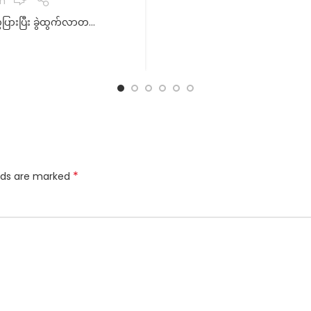
m
ကွဲပြားပြီး ခွဲထွက်လာတ...
*
elds are marked