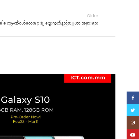
Older
စ ကုမ္ပဏီငယ်လေးများရဲ့ ဈေးကွက်နည်းဗျူဟာ အမှားများ
0
JA
Face
Twitt
Inst
YouT