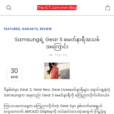
The ICT.com.mm Blog
,
,
FEATURED
GADGETS
REVIEW
Samsungရဲ့ Gear S စမတ်နာရီအသစ်
အကြောင်း
Thu Ya
30
AUG
ဒီနှစ်ထဲမှာ Gear 2, Gear Neo, Gear Liveစမတ်နာရီများ ရောင်းချခဲ့တဲ့
Samsungက အခုလည်း Gear S စမတ်နာရီကို ကြေညာလိုက်ပါတယ်။
ကြာသပတေးနေ့က ကြေညာလိုက်တဲ့ Gear Sမှာ နှစ်လက်မအရွယ်
ကွေးကောက် AMOLED Displayကို တပ်ဆင်ထားတဲ့အတွက် ကြည့်ရ