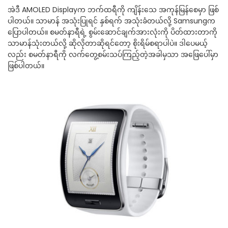
အဲဒီ AMOLED Displayက ဘက်ထရီကို ကျိန်းသေ အကုန်မြန်စေမှာ ဖြစ်
ပါတယ်။ သာမာန် အသုံးပြုရင် နှစ်ရက် အသုံးခံတယ်လို့ Samsungက
ပြောပါတယ်။ စမတ်နာရီရဲ့ စွမ်းဆောင်ချက်အားလုံးကို ပိတ်ထားတာကို
သာမာန်သုံးတယ်လို့ ဆိုလိုတာဆိုရင်တော့ စိုးရိမ်စရာပါပဲ။ ဒါပေမယ့်
လည်း စမတ်နာရီကို လက်တွေ့စမ်းသပ်ကြည့်တဲ့အခါမှသာ အဖြေပေါ်မှာ
ဖြစ်ပါတယ်။