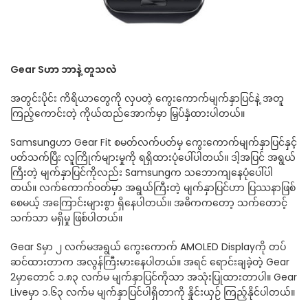
Gear Sဟာ ဘာနဲ့ တူသလဲ
အတွင်းပိုင်း ကိရိယာတွေကို လှပတဲ့ ကွေးကောက်မျက်နှာပြင်နဲ့ အတူ
ကြည့်ကောင်းတဲ့ ကိုယ်ထည်အောက်မှာ မြှပ်နှံထားပါတယ်။
Samsungဟာ Gear Fit စမတ်လက်ပတ်မှ ကွေးကောက်မျက်နှာပြင်နှင့်
ပတ်သက်ပြီး လူကြိုက်များမှုကို ရရှိထားပုံပေါ်ပါတယ်။ ဒါ့အပြင် အရွယ်
ကြီးတဲ့ မျက်နှာပြင်ကိုလည်း Samsungက သဘောကျနေပုံပေါ်ပါ
တယ်။ လက်ကောက်၀တ်မှာ အရွယ်ကြီးတဲ့ မျက်နှာပြင်ဟာ ပြဿနာဖြစ်
စေမယ့် အကြောင်းများစွာ ရှိနေပါတယ်။ အဓိကကတော့ သက်တောင့်
သက်သာ မရှိမှု ဖြစ်ပါတယ်။
Gear Sမှာ ၂ လက်မအရွယ် ကွေးကောက် AMOLED Displayကို တပ်
ဆင်ထားတာက အလွန်ကြီးမားနေပါတယ်။ အရင် ရောင်းချခဲ့တဲ့ Gear
2မှာတောင် ၁.၈၃ လက်မ မျက်နှာပြင်ကိုသာ အသုံးပြုထားတာပါ။ Gear
Liveမှာ ၁.၆၃ လက်မ မျက်နှာပြင်ပါရှိတာကို နှိုင်းယှဉ် ကြည့်နိုင်ပါတယ်။