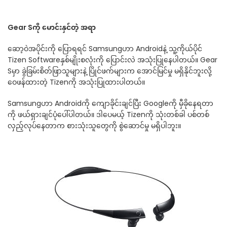
Gear Sကို မောင်းနှင်တဲ့ အရာ
ဆော့ဝဲအပိုင်းကို ပြောရရင် Samsungဟာ Androidနဲ့ သူ့ကိုယ်ပိုင်
Tizen Softwareနှစ်မျိုးစလုံးကို ပြောင်းလဲ အသုံးပြုနေပါတယ်။ Gear
Sမှာ ခွဲခြမ်းစိတ်ဖြာသူများနဲ့ ပြိုင်ဖက်များက အောင်မြင်မှု မရှိနိုင်ဘူးလို့
ဝေဖန်ထားတဲ့ Tizenကို အသုံးပြုထားပါတယ်။
Samsungဟာ Androidကို ကျောခိုင်းချင်ပြီး Googleကို မှီခိုနေရတာ
ကို ဖယ်ရှားချင်ပုံပေါ်ပါတယ်။ ဒါပေမယ့် Tizenကို သုံးတစ်ခါ ပစ်တစ်
လှည့်လုပ်နေတာက စားသုံးသူတွေကို စွဲဆောင်မှု မရှိပါဘူး။