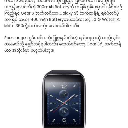
တယ်။ 3Gကိုတော့ အခပေး အသုံးပြုရမှာ ဖြစ်ပါတယ်။ ဒီလိုသုံးရင်
အလွန်သေးငယ်တဲ့ 300mAh Batteryကို အမြန်ကုန်စေမှာပါ။ နှိုင်းယှဉ်
ကြည့်ရင် Gear S ဘက်ထရီဟာ Galaxy S5 ဘက်ထရီရဲ့ ရှစ်ပုံတစ်ပုံ
သာ ရှိပါတယ်။ 400mAh Batteryတပ်ဆင်ထားတဲ့ LG G Watch R,
Moto 360တို့ထက်လည်း သေးငယ်ပါတယ်။
Samsungက စွမ်းအင်အသုံးပြုမှုနည်းပါးတဲ့ နည်းပညာကို ထည့်သွင်း
ထားမယ်လို့ မျှော်လင့်ရပါတယ်။ မဟုတ်ရင်တော့ Gear Sရဲ့ ဘက်ထရီ
ဟာ အသုံးခံမှာ မဟုတ်ပါဘူး။