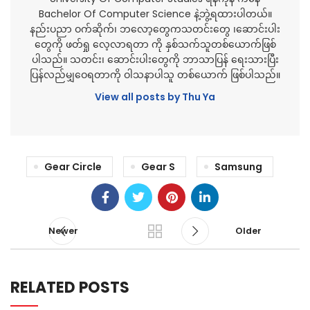
Bachelor Of Computer Science နဲ့ဘွဲ့ရထားပါတယ်။
နည်းပညာ ဝက်ဆိုက်၊ ဘလော့တွေကသတင်းတွေ ၊ဆောင်းပါး
တွေကို ဖတ်ရှု လေ့လာရတာ ကို နှစ်သက်သူတစ်ယောက်ဖြစ်
ပါသည်။ သတင်း၊ ဆောင်းပါးတွေကို ဘာသာပြန် ရေးသားပြီး
ပြန်လည်မျှဝေရတာကို ဝါသနာပါသူ တစ်ယောက် ဖြစ်ပါသည်။
View all posts by Thu Ya
Gear Circle
Gear S
Samsung
Newer
Older
RELATED POSTS