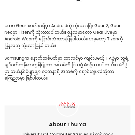
ပထမ Gear စမတ်နာရီမှာ Androidကို သုံးထားပြီး Gear 2, Gear
Neoမှာ Tizenကို သုံးထားပါတယ်။ ဇွန်လမှာတော့ Gear Liveမှာ
Android Wearကို ပြောင်းသုံးထားပြန်ပါတယ်။ အခုတော့ Tizenကို
ပြန်လည် သုံးလာပြန်ပါတယ်။
Samsungက နောက်တစ်ပတ်မှာ ဘာလင်မှာ ကျင်းပမယ့် IFAပွဲမှာ သူ့ရဲ့
ချပ်၀တ်တန်ဆာကွန်ပြူတာ အသစ်ကို ပြသဖို့ စီစဉ်ထားပါတယ်။ အဲဒီပွဲ
မှာ ဘယ်နိုင်ငံများမှာ စမတ်နာရီ အသစ်ကို ရောင်းချမလဲဆိုတာ
ကြေညာမှာ ဖြစ်ပါတယ်။
About Thu Ya
University Of Computer Studies ရန်ကုန် ကနေ