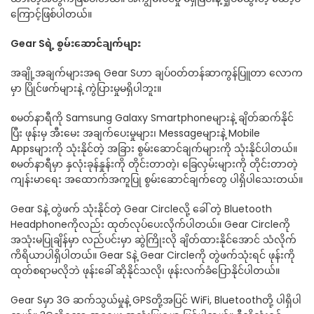
ကြောင့်ဖြစ်ပါတယ်။
Gear Sရဲ့ စွမ်းဆောင်ချက်များ
အချို့အချက်များအရ Gear Sဟာ ချပ်၀တ်တန်ဆာကွန်ပြူတာ လောက
မှာ ပြိုင်ဖက်များနဲ့ ကွဲပြားမှုမရှိပါဘူး။
စမတ်နာရီကို Samsung Galaxy Smartphoneများနဲ့ ချိတ်ဆက်နိုင်
ပြီး ဖုန်းမှ အီးမေး အချက်ပေးမှုများ၊ Messageများနဲ့ Mobile
Appsများကို သုံးနိုင်တဲ့ အခြား စွမ်းဆောင်ချက်များကို သုံးနိုင်ပါတယ်။
စမတ်နာရီမှာ နှလုံးခုန်နှုန်းကို တိုင်းတာတဲ့၊ ခြေလှမ်းများကို တိုင်းတာတဲ့
ကျန်းမာရေး အထောက်အကူပြု စွမ်းဆောင်ချက်တွေ ပါရှိပါသေးတယ်။
Gear Sနဲ့ တွဲဖက် သုံးနိုင်တဲ့ Gear Circleလို့ ခေါ်တဲ့ Bluetooth
Headphoneကိုလည်း ထုတ်လုပ်ပေးလိုက်ပါတယ်။ Gear Circleကို
အသုံးမပြုချိန်မှာ လည်ပင်းမှာ ဆွဲကြိုးလို ချိတ်ထားနိုင်အောင် သံလိုက်
ကိရိယာပါရှိပါတယ်။ Gear Sနဲ့ Gear Circleကို တွဲဖက်သုံးရင် ဖုန်းကို
ထုတ်စရာမလိုဘဲ ဖုန်းခေါ်ဆိုနိုင်သလို၊ ဖုန်းလက်ခံပြောနိုင်ပါတယ်။
Gear Sမှာ 3G ဆက်သွယ်မှုနဲ့ GPSတို့အပြင် WiFi, Bluetoothတို့ ပါရှိပါ