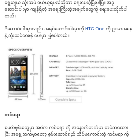
ရွေးချယ် သုံးသပ် ၀ယ်ယူရမလဲဆိုတာ ရေးပေးခဲ့ပြီးပါပြီ။ အခု
ဆောင်းပါးမှာ ကျန်ရှိတဲ့ အရေးကြီးတဲ့အချက်တွေကို ရေးပေးလိုက်ပါ
တယ်။
ဒီဆောင်းပါးမှာလည်း အရင်ဆောင်းပါးမှာလို
HTC One
ကို ဥပမာအနေ
နဲ့ သုံးသပ်ဝေဖန် ပေးမှာ ဖြစ်ပါတယ်။
ကင်မရာ
စမတ်ဖုန်းတွေမှာ အဓိက ကင်မရာ ကို အနောက်ဘက်မှာ တပ်ဆင်ထား
ပြီး အရှေ့ဘက်မှာတော့ စွမ်းဆောင်ရည် သိပ်မကောင်းတဲ့ ကင်မရာ ကို