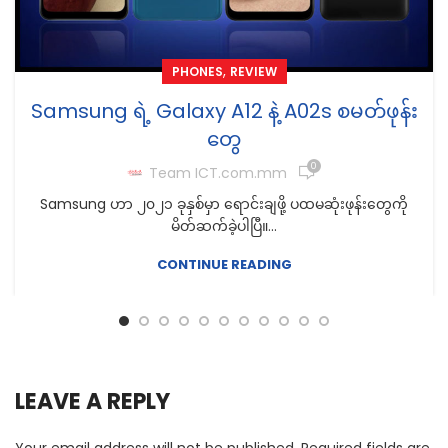
,
PHONES
REVIEW
Samsung ရဲ့ Galaxy A12 နဲ့ A02s စမတ်ဖုန်း
တွေ
0
Team ICT.com.mm
Samsung ဟာ ၂၀၂၁ ခုနှစ်မှာ ရောင်းချဖို့ ပထမဆုံးဖုန်းတွေကို
မိတ်ဆက်ခဲ့ပါပြီ။...
CONTINUE READING
LEAVE A REPLY