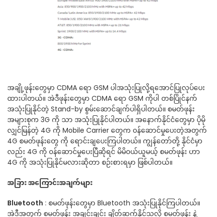
အချို့ဖုန်းတွေမှာ CDMA ရော GSM ပါအသုံးပြုလို့ရအောင်ပြုလုပ်ပေး
ထားပါတယ်။ အဲဒီဖုန်းတွေမှာ CDMA ရော GSM ကိုပါ တစ်ပြိုင်နက်
အသုံးပြုနိုင်တဲ့ Stand-by စွမ်းဆောင်ချက်ပါရှိပါတယ်။ စမတ်ဖုန်း
အများစုက 3G ကို သာ အသုံးပြုနိုင်ပါတယ်။ အနောက်နိုင်ငံတွေမှာ ပိုမို
လျှင်မြန်တဲ့ 4G ကို Mobile Carrier တွေက ၀န်ဆောင်မှုပေးတဲ့အတွက်
4G စမတ်ဖုန်းတွေ ကို ရောင်းချပေးကြပါတယ်။ ကျွန်တော်တို့ နိုင်ငံမှာ
လည်း 4G ကို ၀န်ဆောင်မှုပေးပြီဆိုရင် မိမိ၀ယ်ယူမယ့် စမတ်ဖုန်း ဟာ
4G ကို အသုံးပြုနိုင်မလားဆိုတာ စဉ်းစားရမှာ ဖြစ်ပါတယ်။
အခြား အကြောင်းအချက်များ
Bluetooth
: စမတ်ဖုန်းတွေမှာ Bluetooth အသုံးပြုနိုင်ကြပါတယ်။
အဲဒီအတွက် စမတ်ဖုန်း အချင်းချင်း ချိတ်ဆက်နိုင်သလို စမတ်ဖုန်း နဲ့