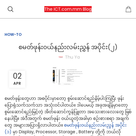
The ICT.com.mm Blog
HOW-TO
စမတ်ဖုန်း၀ယ်နည်းလမ်းညွှန် အပိုင်း(၂)
Thu Ya
02
APR
စမတ်ဖုန်းတွေဟာ အစပိုင်းမှာတော့ စွမ်းဆောင်ရည်နိမ့်ပါးကြပြီး ဖုန်း
ပြောရုံသက်သက်သာ အသုံး၀င်ပါတယ်။ ဒါပေမယ့် အခုအချိန်မှာတော့
စွမ်းဆောင်ရည်မြင့်တဲ့ အိတ်ဆောင်ကွန်ပြူတာ အသေးစားလေးတွေ ဖြစ်
နေပါပြီ။ အဲဒီအတွက် စမတ်ဖုန်း ၀ယ်ယူတဲ့အခါမှာ စဉ်းစားစရာ အချက်
တွေ အများအပြားရှိလာပါတယ်။
စမတ်ဖုန်း၀ယ်နည်းလမ်းညွှန် အပိုင်း
(၁)
မှာ Display, Processor, Storage , Battery တို့ကို ဘယ်လို