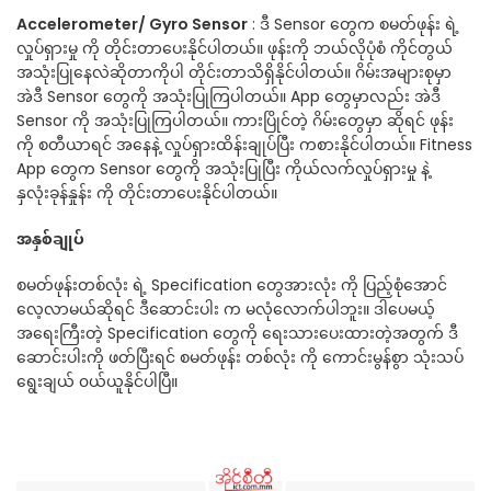
Accelerometer/ Gyro Sensor
: ဒီ Sensor တွေက စမတ်ဖုန်း ရဲ့
လှုပ်ရှားမှု ကို တိုင်းတာပေးနိုင်ပါတယ်။ ဖုန်းကို ဘယ်လိုပုံစံ ကိုင်တွယ်
အသုံးပြုနေလဲဆိုတာကိုပါ တိုင်းတာသိရှိနိုင်ပါတယ်။ ဂိမ်းအများစုမှာ
အဲဒီ Sensor တွေကို အသုံးပြုကြပါတယ်။ App တွေမှာလည်း အဲဒီ
Sensor ကို အသုံးပြုကြပါတယ်။ ကားပြိုင်တဲ့ ဂိမ်းတွေမှာ ဆိုရင် ဖုန်း
ကို စတီယာရင် အနေနဲ့ လှုပ်ရှားထိန်းချုပ်ပြီး ကစားနိုင်ပါတယ်။ Fitness
App တွေက Sensor တွေကို အသုံးပြုပြီး ကိုယ်လက်လှုပ်ရှားမှု နဲ့
နှလုံးခုန်နှုန်း ကို တိုင်းတာပေးနိုင်ပါတယ်။
အနှစ်ချုပ်
စမတ်ဖုန်းတစ်လုံး ရဲ့ Specification တွေအားလုံး ကို ပြည့်စုံအောင်
လေ့လာမယ်ဆိုရင် ဒီဆောင်းပါး က မလုံလောက်ပါဘူး။ ဒါပေမယ့်
အရေးကြီးတဲ့ Specification တွေကို ရေးသားပေးထားတဲ့အတွက် ဒီ
ဆောင်းပါးကို ဖတ်ပြီးရင် စမတ်ဖုန်း တစ်လုံး ကို ကောင်းမွန်စွာ သုံးသပ်
ရွေးချယ် ၀ယ်ယူနိုင်ပါပြီ။