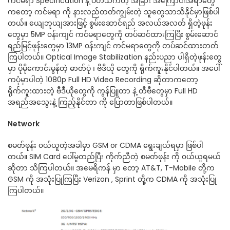
ကင်မရာ Specification နဲ့ ပတ်သက်တဲ့ အခြား အကြောင်းအရာတွေ
ကတော့ ကင်မရာ ကို နားလည်တတ်ကျွမ်းတဲ့ သူတွေသာသိနိုင်မှာဖြစ်ပါ
တယ်။ ယျေဘုယျအားဖြင့် စွမ်းဆောင်ရည် အလယ်အလတ် ရှိတဲ့ဖုန်း
တွေမှာ 5MP ၀န်းကျင် ကင်မရာတွေကို တပ်ဆင်ထားကြပြီး စွမ်းဆောင်
ရည်မြင့်ဖုန်းတွေမှာ 13MP ၀န်းကျင် ကင်မရာတွေကို တပ်ဆင်ထားတတ်
ကြပါတယ်။ Optical Image Stabilization နည်းပညာ ပါရှိတဲ့ဖုန်းတွေ
မှာ ပိုမိုကောင်းမွန်တဲ့ ဓာတ်ပုံ ၊ ဗီဒီယို တွေကို ရိုက်ကူးနိုင်ပါတယ်။ အပေါ်
ကပုံမှာပါတဲ့ 1080p Full HD Video Recording ဆိုတာကတော့
ရိုက်ကူးထားတဲ့ ဗီဒီယိုတွေကို ကွန်ပြူတာ နဲ့ တီဗီတွေမှာ Full HD
အရည်အသွေးနဲ့ ကြည့်နိုင်တာ ကို ပြောတာဖြစ်ပါတယ်။
Network
စမတ်ဖုန်း ၀ယ်ယူတဲ့အခါမှာ GSM or CDMA ရွေးချယ်ရမှာ ဖြစ်ပါ
တယ်။ SIM Card ပေါ်မူတည်ပြီး ကိုက်ညီတဲ့ စမတ်ဖုန်း ကို ၀ယ်ယူရမယ်
ဆိုတာ သိကြပါတယ်။ အမေရိကန် မှာ တော့ AT&T, T-Mobile တို့က
GSM ကို အသုံးပြုကြပြီး Verizon , Sprint တို့က CDMA ကို အသုံးပြု
ကြပါတယ်။