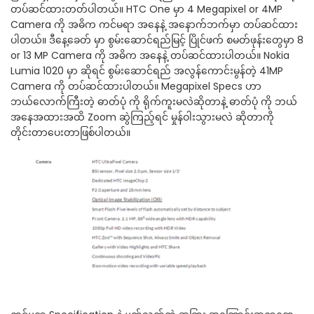
တပ်ဆင်ထားတတ်ပါတယ်။ HTC One မှာ 4 Megapixel or 4MP
Camera ကို အဓိက ကင်မရာ အနေနဲ့ အနောက်ဘက်မှာ တပ်ဆင်ထား
ပါတယ်။ ဒီနေ့ခေတ် မှာ စွမ်းဆောင်ရည်မြင့် ပြိုင်ဖက် စမတ်ဖုန်းတွေမှာ 8
or 13 MP Camera ကို အဓိက အနေနဲ့ တပ်ဆင်ထားပါတယ်။ Nokia
Lumia 1020 မှာ ဆိုရင် စွမ်းဆောင်ရည် အလွန်ကောင်းမွန်တဲ့ 41MP
Camera ကို တပ်ဆင်ထားပါတယ်။ Megapixel Specs ဟာ
ဘယ်လောက်ကြီးတဲ့ ဓာတ်ပုံ ကို ရိုက်ကူးမလဲဆိုတာနဲ့ ဓာတ်ပုံ ကို ဘယ်
အနေအထားအထိ Zoom ဆွဲကြည့်ရင် မှုန်ဝါးသွားမလဲ ဆိုတာကို
တိုင်းတာပေးတာဖြစ်ပါတယ်။