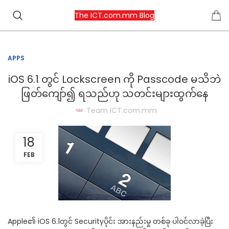
The ICT.com.mm Blog
APPS
iOS 6.1 တွင် Lockscreen ကို Passcode မသိဘဲ
ဖြတ်ကျော်၍ ရသည်ဟု သတင်းများထွက်နေ
Team ICT.com.mm
18
FEB
Apple၏ iOS 6.1တွင် Securityပိုင်း အားနည်းမှု တစ်ခု ပါဝင်လာခဲ့ပြီး