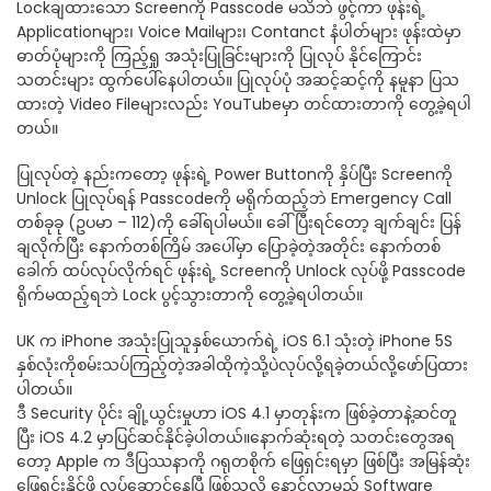
Lockချထားသော Screenကို Passcode မသိဘဲ ဖွင့်ကာ ဖုန်းရဲ့
Applicationများ၊ Voice Mailများ၊ Contanct နံပါတ်များ ဖုန်းထဲမှာ
ဓာတ်ပုံများကို ကြည့်ရှု အသုံးပြုခြင်းများကို ပြုလုပ် နိုင်ကြောင်း
သတင်းများ ထွက်ပေါ်နေပါတယ်။ ပြုလုပ်ပုံ အဆင့်ဆင့်ကို နမူနာ ပြသ
ထားတဲ့ Video Fileများလည်း YouTubeမှာ တင်ထားတာကို တွေ့ခဲ့ရပါ
တယ်။
ပြုလုပ်တဲ့ နည်းကတော့ ဖုန်းရဲ့ Power Buttonကို နှိပ်ပြီး Screenကို
Unlock ပြုလုပ်ရန် Passcodeကို မရိုက်ထည့်ဘဲ Emergency Call
တစ်ခုခု (ဥပမာ – 112)ကို ခေါ်ရပါမယ်။ ခေါ်ပြီးရင်တော့ ချက်ချင်း ပြန်
ချလိုက်ပြီး နောက်တစ်ကြိမ် အပေါ်မှာ ပြောခဲ့တဲ့အတိုင်း နောက်တစ်
ခေါက် ထပ်လုပ်လိုက်ရင် ဖုန်းရဲ့ Screenကို Unlock လုပ်ဖို့ Passcode
ရိုက်မထည့်ရဘဲ Lock ပွင့်သွားတာကို တွေ့ခဲ့ရပါတယ်။
UK က iPhone အသုံးပြုသူနှစ်ယောက်ရဲ့ iOS 6.1 သုံးတဲ့ iPhone 5S
နှစ်လုံးကိုစမ်းသပ်ကြည့်တဲ့အခါထိုကဲ့သို့ပဲလုပ်လို့ရခဲ့တယ်လို့ဖော်ပြထား
ပါတယ်။
ဒီ Security ပိုင်း ချို့ယွင်းမှုဟာ iOS 4.1 မှာတုန်းက ဖြစ်ခဲ့တာနဲ့ဆင်တူ
ပြီး iOS 4.2 မှာပြင်ဆင်နိုင်ခဲ့ပါတယ်။နောက်ဆုံးရတဲ့ သတင်းတွေအရ
တော့ Apple က ဒီပြဿနာကို ဂရုတစိုက် ဖြေရှင်းရမှာ ဖြစ်ပြီး အမြန်ဆုံး
ဖြေရှင်းနိုင်ဖို့ လုပ်ဆောင်နေပြီ ဖြစ်သလို နောင်လာမည့် Software