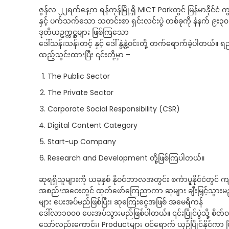
ဇွန်လ ၂၂ရက်နေ့က ရန်ကုန်မြို့ရှိ MICT Parkတွင် မြန်မာနိုင်င
နှင့် ပက်သက်သော သတင်းစာ ရှင်းလင်းပွဲ တစ်ခုကို နံနက် ၉း၃၀ မ
ဒုတိယဥက္ကဋ္ဌများ ဖြစ်ကြသော
ဒေါ်သန်းသန်းတင့် နှင့် ဒေါ်နွဲ့နွဲ့ဝင်းတို့ တက်ရောက်ခဲ့ပါတယ်။ 
ထည့်သွင်းထားပြီး ၎င်းတို့မှာ –
The Public Sector
The Private Sector
Corporate Social Responsibility (CSR)
Digital Content Category
Start-up Company
Research and Development တို့ဖြစ်ကြပါတယ်။
ဆုရရှိသူများကို ယခုနှစ် နိုဝင်ဘာလအတွင်း စင်္ကာပူနိုင်ငံတ
အစည်းအဝေးတွင် ထုတ်ဖော်ကြေညာကာ ဆုများ ချီးမြှင့်သွားမည််
များ ပေးအပ်မည်ဖြစ်ပြီး၊ ဆုကြေးငွေအဖြစ် အမေရိကန်
ဒေါ်လာ၁၀၀၀ ပေးအပ်သွားမည်ဖြစ်ပါတယ်။ ၎င်းပြိုင်ပွဲသို့ စိတ
သော်လည်းကောင်း၊ Productများ ဝင်ရောက် ယှဉ်ပြိုင်နိုင်ကာ ပြိ