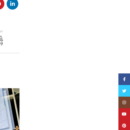
er
ု့
ခဲ့
Face
Twitt
13
Inst
JUN
YouT
Pinte