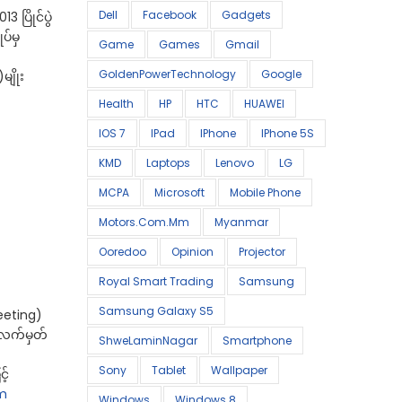
Dell
Facebook
Gadgets
 ပြိုင်ပွဲ
ပ်မှ
Game
Games
Gmail
GoldenPowerTechnology
Google
မျိုး
Health
HP
HTC
HUAWEI
IOS 7
IPad
IPhone
IPhone 5S
KMD
Laptops
Lenovo
LG
MCPA
Microsoft
Mobile Phone
Motors.com.mm
Myanmar
Ooredoo
Opinion
Projector
Royal Smart Trading
Samsung
Samsung Galaxy S5
Meeting)
ုလက်မှတ်
ShweLaminNagar
Smartphone
Sony
Tablet
Wallpaper
့်
m
Windows
Windows 8