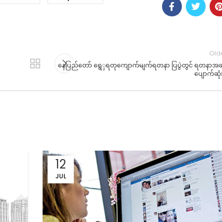
Old
နေပြည်တော် ရွေှရတုကျောက်မျက်ရတနာ ပြပွဲတွင် ရတနာအချိ
ပျောက်ဆုံး
12
JUL