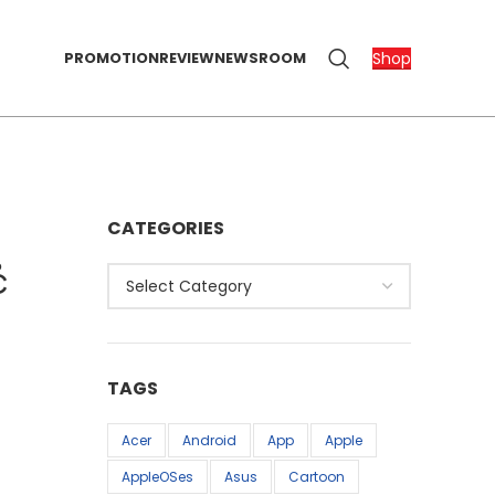
Shop
PROMOTION
REVIEW
NEWSROOM
CATEGORIES
ံ
Categories
TAGS
Acer
Android
App
Apple
AppleOSes
Asus
Cartoon