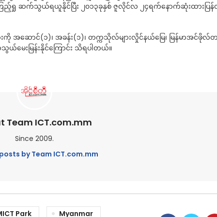
ြည့်ရှု ဆက်သွယ်ရယူနိုင်ပြီး ၂၀၁၃ခုနှစ် ဇူလိုင်လ ၂၄ရက်နောက်ဆုံးထားပြန်
ု အဆောင်(၁)၊ အခန်း(၁)၊ တက္ကသိုလ်များလှိုင်နယ်မြေ၊ မြန်မာအင်ဖိုလ်တ
ဆက်သွယ်မေးမြန်းနိုင်ကြောင်း သိရပါတယ်။
t Team ICT.com.mm
Since 2009.
l posts by Team ICT.com.mm
MICT Park
Myanmar