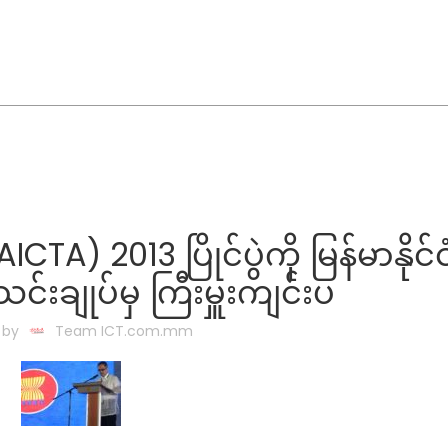
A) 2013 ပြိုင်ပွဲကို မြန်မာနိုင်င
းချုပ်မှ ကြီးမှူးကျင်းပ
 by
Team ICT.com.mm