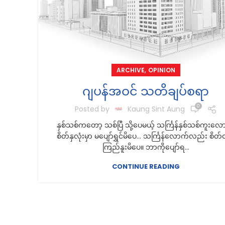
,
ARCHIVE
OPINION
ဂျပန်အဝင် သတိချပ်စရာ
0
Posted by
Kaung Sint Aung
နှစ်သစ်ကတော့ သစ်ပြီ သို့ပေမယ့် သင်္ကြန်နှစ်သစ်ကူးလေ
စိတ်နှလုံးမှာ မပျော်ရွှင်မိပေ… သင်္ကြန်လောက်လည်း စိတ
ကြည်နူးမိပေ။ ဘာကိုပျော်ရ...
CONTINUE READING