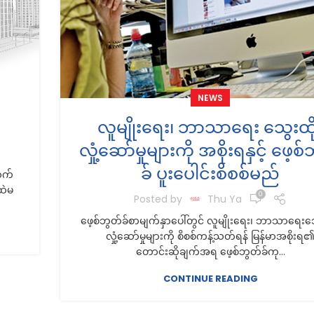
NEWS
လူမျိုးရေး၊ ဘာသာရေး သွေးထိ
လှုံ့ဆော်မှုများကို အစိုးရနှင့် ဖေ့စ
ခ် ပူးပေါင်းစိစစ်မည်
ာက်
်ထဲမ
0
Posted by
Thu Ya
ဖေ့စ်ဘွတ်ခ်စာမျက်နှာပေါ်တွင် လူမျိုးရေး၊ ဘာသာရေးသွ
လှုံ့ဆော်မှုများကို စိစစ်ကန့်သတ်ရန် မြန်မာအစိုးရ
တောင်းဆိုချက်အရ ဖေ့စ်ဘွတ်ခ်ကု...
CONTINUE READING