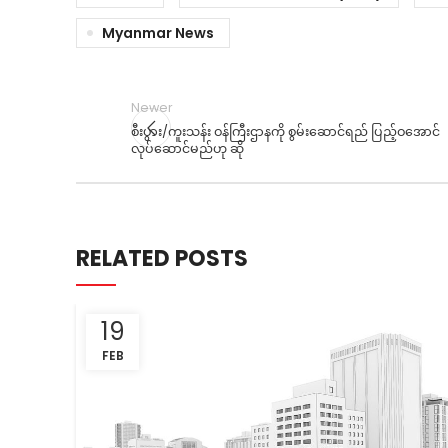
Myanmar News
Newer
စီးပွား/ကူးသန်း ဝန်ကြီးဌာနကို စွမ်းဆောင်ရည် ပြည့်ဝအောင်
လုပ်ဆောင်မည်ဟု ဆို
RELATED POSTS
19
FEB