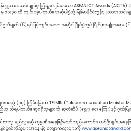
ံ ကွန်ပျူတာအသင်းချုပ်မှ ကြီးမှူးကျင်းပသော ASEAN ICT Awards (AICTA) 2013
ှ ၁၁း၃၀ ထိ ကျင်းပခဲ့ပါတယ်။ အဆိုပါပွဲသို့ မြန်မာနိုင်ငံကွန်ပျူတာအသင်းချု
ရည်ရွယ်ချက် (၆)ရပ်ဖြင့်ကျင်းပသော အဆိုပါပြိုင်ပွဲတွင် ပြိုင်ပွဲအမျိုးအစား (၆)
ွင် ကျင်းပမည့် (၁၃) ကြိမ်မြောက် TELMIN (Telecommunication Minister 
ဟု သိရပါတယ်။ ဆုရရှိသူများကို ဆုတံဆိပ် (ရွေှ၊ ငွေ၊ ကြေး)နှင့် ဂုဏ်ပြ
်ဝင်စားသူ မည်သူမဆို ကုမ္ပဏီအနေဖြင့်သော်လည်းကောင်း၊ တစ်ဦးချင်းအနေဖြင
ုင်ပွဲဝင်လိုသူများအနေဖြင့် လျှောက်လွှာများကို
www.aseanictaward.co