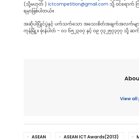
(သို့မဟုတ် )
ictcompetition@gmail.com
သို့ ဝင်ရောက် က
ရမှာဖြစ်ပါတယ်။
အဆိုပါပြိုင်ပွဲနှင့် ပက်သက်သော အသေးစိတ်အချက်အလက်များကိ
ကုန်မြို့။ ဖုံးနံပါတ် – ၀၁ ၆၅၂၃၀၇ နှင့် ၀၉ ၇၃၂၅၇၃၇၇ သို့ 
Abou
View al
ASEAN
ASEAN ICT Awards(2013)