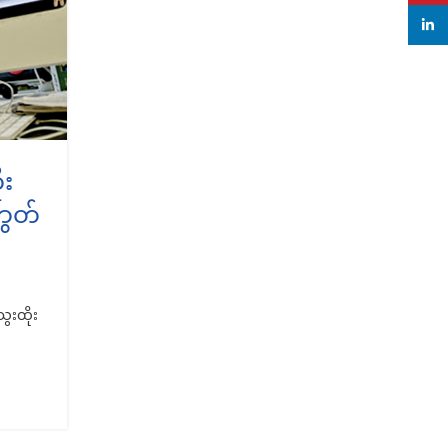
linke
ုး
,
,
,
BUSINESS
FEATURED
LIFESTYLE
NEWS
်ဘွတ်
မြန်မာနိုင်ငံသို့ ၀င်ရောက်လာသ
ပထမဆုံး အမေရိကန် အရောင်းဆ
Gap
ေးထိုး
0
Posted by
Thu Ya
၏
အမေရိကန် ကုမ္ပဏီ Gapက မြန်မာနိုင်ငံမှာ အ၀တ်အ
ရောင်းဆိုင်ဖွင့်လှစ်မယ်လို့ ကြေညာပါတယ်။ Gapဟာ လွန
သုံးနှစ်ကစပြီး ဒီမိုကရေစီ အသွ...
CONTINUE READING