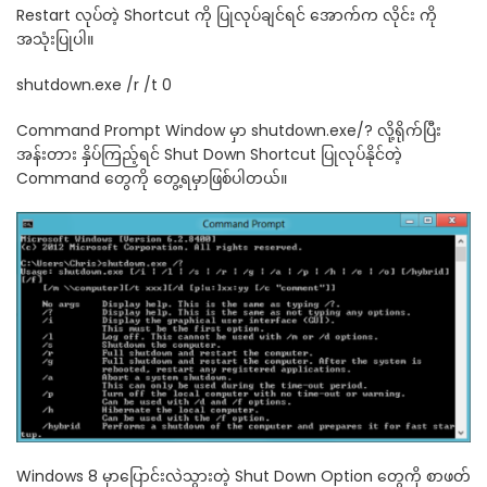
Restart လုပ်တဲ့ Shortcut ကို ပြုလုပ်ချင်ရင် အောက်က လိုင်း ကို
အသုံးပြုပါ။
shutdown.exe /r /t 0
Command Prompt Window မှာ shutdown.exe/? လို့ရိုက်ပြီး
အန်းတား နှိပ်ကြည့်ရင် Shut Down Shortcut ပြုလုပ်နိုင်တဲ့
Command တွေကို တွေ့ရမှာဖြစ်ပါတယ်။
Windows 8 မှာပြောင်းလဲသွားတဲ့ Shut Down Option တွေကို စာဖတ်