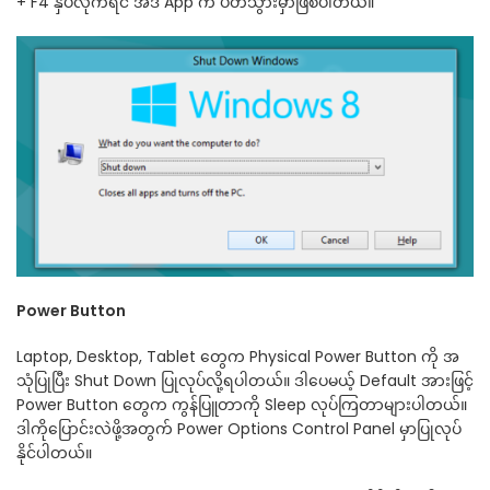
+ F4 နှိပ်လိုက်ရင် အဲဒီ App က ပိတ်သွားမှာဖြစ်ပါတယ်။
Power Button
Laptop, Desktop, Tablet တွေက Physical Power Button ကို အ
သုံပြုပြီး Shut Down ပြုလုပ်လို့ရပါတယ်။ ဒါပေမယ့် Default အားဖြင့်
Power Button တွေက ကွန်ပြူတာကို Sleep လုပ်ကြတာများပါတယ်။
ဒါကိုပြောင်းလဲဖို့အတွက် Power Options Control Panel မှာပြုလုပ်
နိုင်ပါတယ်။