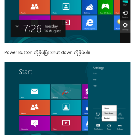
Power Button ကိုနှိပ်ပြီး Shut down ကိုနှိပ်ပါ။