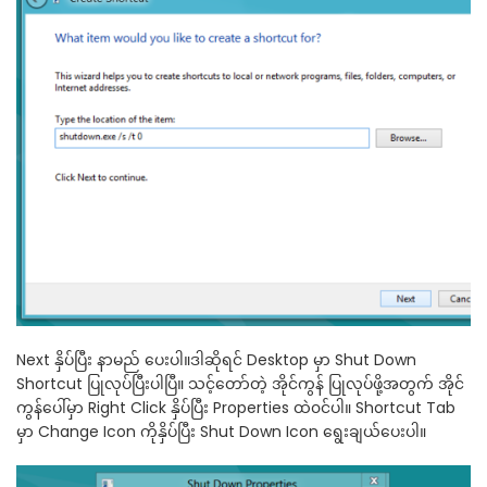
Next နှိပ်ပြီး နာမည် ပေးပါ။ဒါဆိုရင် Desktop မှာ Shut Down
Shortcut ပြုလုပ်ပြီးပါပြီ။ သင့်တော်တဲ့ အိုင်ကွန် ပြုလုပ်ဖို့အတွက် အိုင်
ကွန်ပေါ်မှာ Right Click နှိပ်ပြီး Properties ထဲ၀င်ပါ။ Shortcut Tab
မှာ Change Icon ကိုနှိပ်ပြီး Shut Down Icon ရွေးချယ်ပေးပါ။