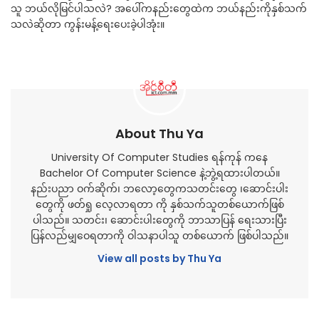
သူ ဘယ်လိုမြင်ပါသလဲ? အပေါ်ကနည်းတွေထဲက ဘယ်နည်းကိုနှစ်သက်
သလဲဆိုတာ ကွန်းမန့်ရေးပေးခဲ့ပါအုံး။
About Thu Ya
University Of Computer Studies ရန်ကုန် ကနေ
Bachelor Of Computer Science နဲ့ဘွဲ့ရထားပါတယ်။
နည်းပညာ ဝက်ဆိုက်၊ ဘလော့တွေကသတင်းတွေ ၊ဆောင်းပါး
တွေကို ဖတ်ရှု လေ့လာရတာ ကို နှစ်သက်သူတစ်ယောက်ဖြစ်
ပါသည်။ သတင်း၊ ဆောင်းပါးတွေကို ဘာသာပြန် ရေးသားပြီး
ပြန်လည်မျှဝေရတာကို ဝါသနာပါသူ တစ်ယောက် ဖြစ်ပါသည်။
View all posts by Thu Ya