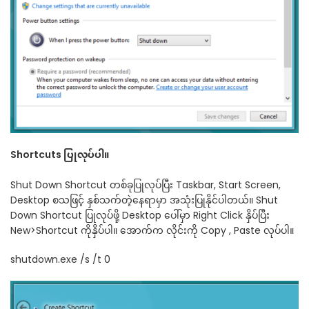
Shortcuts ပြုလုပ်ပါ။
Shut Down Shortcut တစ်ခုပြုလုပ်ပြီး Taskbar, Start Screen,
Desktop စသဖြင့် နှစ်သက်တဲ့နေရာမှာ အသုံးပြုနိုင်ပါတယ်။ Shut
Down Shortcut ပြုလုပ်ဖို့ Desktop ပေါ်မှာ Right Click နှိပ်ပြီး
New>Shortcut ကိုနှိပ်ပါ။ အောက်က လိုင်းကို Copy , Paste လုပ်ပါ။
shutdown.exe /s /t 0