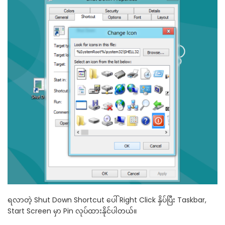
ရလာတဲ့ Shut Down Shortcut ပေါ် Right Click နှိပ်ပြီး Taskbar,
Start Screen မှာ Pin လုပ်ထားနိုင်ပါတယ်။