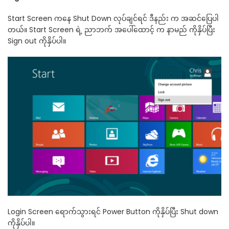
Start Screen ကနေ Shut Down လုပ်ချင်ရင် ဒီနည်း က အဆင်ပြေပါ
တယ်။ Start Screen ရဲ့ ညာဘက် အပေါ်ထောင့် က နာမည် ကိုနှိပ်ပြီး
Sign out ကိုနှိပ်ပါ။
Login Screen ရောက်သွားရင် Power Button ကိုနှိပ်ပြီး Shut down
ကိုနှိပ်ပါ။