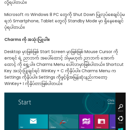
လို့ရပါတယ်။
Microsoft က Windows 8 PC တွေကို Shut Down ပြုလုပ်စေချင်ပုံမ
ရဘဲ Smartphone, Tablet တွေလို Standby Mode မှာ ရှိနေစေချင်
ပုံရပါတယ်။
Charms ကို အသုံးပြုပါ။
Desktop မှာဖြစ်ဖြစ် Start Screen မှာဖြစ်ဖြစ် Mouse Cursor ကို
စကရင် ရဲ့ ညာဘက် အပေါ်ထောင့် ဒါမှမဟုတ် ညာဘက် အောက်
ထောင့် ကို ရွှေ့ပါ။ Charms Menu ပေါ်လာမှာဖြစ်ပါတယ်။ Shortcut
Key အသုံးပြုချင်ရင် WinKey + C ကိုနှိပ်ပါ။ Charms Menu က
Settings ကိုနှိပ်ပါ။ Settings ကိုဖွင့်ဖို့အမြန်ဆုံးနည်းကတော့
WinKey+ I ကိုနှိပ်တာဖြစ်ပါတယ်။