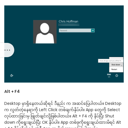
Alt + F4
Desktop မှာရှိနေတယ်ဆိုရင် ဒီနည်း က အဆင်ပြေပါတယ်။ Desktop
က လွတ်တဲ့နေရာကို Left Click တစ်ချက်နှိပ်ပါ။ App တွေကို Select
လုပ်ထားခြင်းမှ ဖြုတ်ချင်လို့ဖြစ်ပါတယ်။ Alt + F4 ကို နှိပ်ပြီး Shut
down ကိုရွေးချယ်ပြီး OK နှိပ်ပါ။ App တစ်ခုကိုရွေးချယ်ထားမိရင် Alt