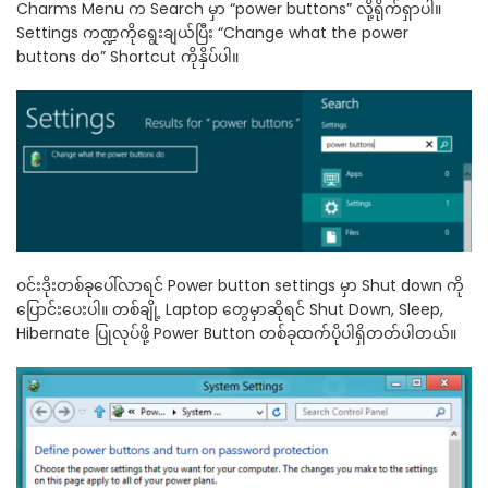
Charms Menu က Search မှာ “power buttons” လို့ရိုက်ရှာပါ။
Settings ကဏ္ဍကိုရွေးချယ်ပြီး “Change what the power
buttons do” Shortcut ကိုနှိပ်ပါ။
၀င်းဒိုးတစ်ခုပေါ်လာရင် Power button settings မှာ Shut down ကို
ပြောင်းပေးပါ။ တစ်ချို့ Laptop တွေမှာဆိုရင် Shut Down, Sleep,
Hibernate ပြုလုပ်ဖို့ Power Button တစ်ခုထက်ပိုပါရှိတတ်ပါတယ်။