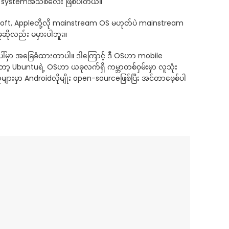
rating systemအသစ်လေး ဖြစ်ပါတယ်။
oft, Appleတို့လို mainstream OS မဟုတ်ပဲ mainstream
ုဆိုလည်း မမှားပါဘူး။
ပေါ်မှာ အခြေခံထားတာပါ။ ဒါကြောင့် ဒီ OSဟာ mobile
ော့ Ubuntuရဲ့ OSဟာ ယခုလက်ရှိ ကမ္ဘာတစ်၀ှမ်းမှာ လူသုံး
များမှာ Androidလိုမျိုး open-sourceဖြစ်ပြီး အင်တာဖေ့စ်ပါ