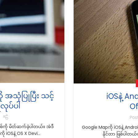
 အသုံပြုပြီး သင့်
iOSနဲ့ A
ုလုပ်ပါ
Of
Pos
်ကို မိတ်ဆက်ခဲ့ပါတယ်။ အဲဒီ
Google Mapကို iOSနဲ့ Androi
 iOSနဲ့ OS X Devi...
နိုင်တာ ဖြစ်ပါတယ်