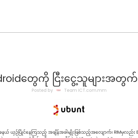
droidတွေကို ငြီးငွေ့သူများအတွက
Posted by
Team ICT.com.mm
ြိတ်အနယ် ယှဉ်ပြိုင်နေကြသည့် အချိန်အခါမျိုးဖြစ်သည့်အလျောက်၊ RIMမှလည