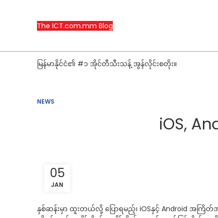
The ICT.com.mm Blog
မြန်မာနိုင်ငံ၏ #၁ အိုင်တီသီးသန့် အွန်လိုင်းစတိုး။
NEWS
iOS, An
05
JAN
နှစ်ဆန်းမှာ ထူးတယ်လို့ ပြောရမည့်၊ iOSနှင့် Android အက