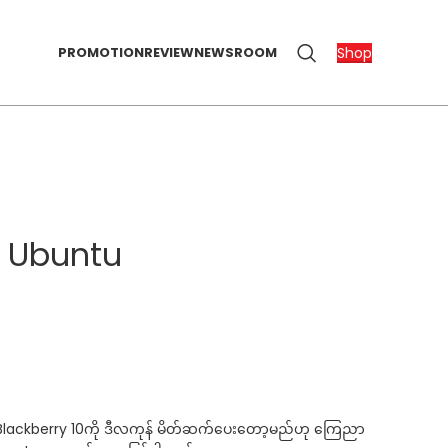
Shop
PROMOTION
REVIEW
NEWSROOM
် Ubuntu
်း Blackberry 10ကို ဒီလကုန် မိတ်ဆက်ပေးတော့မည်ဟု ကြေညာ