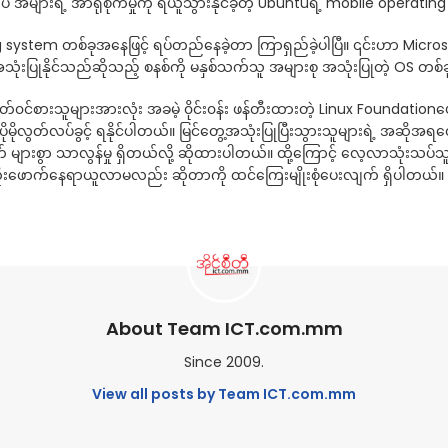
ုပဲ အများရဲ့ အာရုံစိုက်မှုကို ရယူသွားနိုင်ခဲ့တဲ့ Ubuntuရဲ့ mobile ope
em တစ်ခုအနေဖြင့် ရပ်တည်နေခဲ့တာ ကြာရှည်ခဲ့ပါပြီ။ ၎င်းဟာ Micros
သုံးပြုနိုင်သည်ဆိုသည့် စနစ်ကို မနှစ်သက်သူ အများစု အသုံးပြုတဲ့ OS တစ်ခ
်၀င်စားသူများအားလုံး အခမဲ့ ၀ိုင်း၀န်း ဖန်တီးထားတဲ့ Linux Foundation
လွတ်လပ်ခွင့် ရနိုင်ပါတယ်။ မြင်တွေ့အသုံးပြုပြီးသွားသူများရဲ့ အဆိုအရတ
 များစွာ သာလွန်မှု ရှိတယ်လို့ ဆိုထားပါတယ်။ ထို့ကြောင့် လေ့လာသုံးသပ်သူ
ိုးဖောက်နေရာယူလာမလည်း ဆိုတာကို ထင်ကြေးမျိုးစုံပေးလျက် ရှိပါတယ်။
About Team ICT.com.mm
Since 2009.
View all posts by Team ICT.com.mm