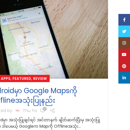
Face
Twitt
Inst
YouT
Pinte
linke
,
,
APPS
FEATURED
REVIEW
ndroidမှာ Google Mapsကို
Go
flineအသုံးပြုနည်း
0
ted by
Thu Ya
dမှာ အသုံးပြုချင်ရင် အင်တာနက် ချိတ်ဆက်ပြီးမှ အသုံးပြု
။ ဒါပေမယ့် Googleက Mapကို Offlineအသုံး...