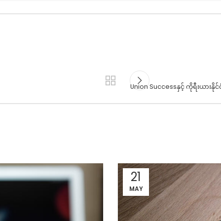
Union Successနှင့် ကိုရီးယားနို
21
MAY