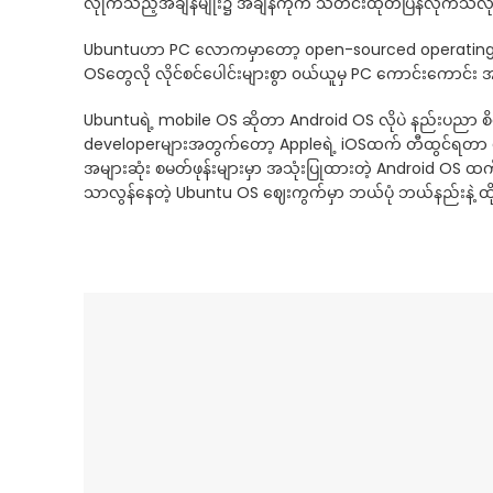
လိုုက်သည့်အချိန်မျိုး၌ အချိန်ကိုက် သတင်းထုတ်ပြန်လိုက်သလိ
Ubuntuဟာ PC လောကမှာတော့ open-sourced operating syst
OSတွေလို လိုင်စင်ပေါင်းများစွာ ၀ယ်ယူမှ PC ကောင်းကောင်း အ
Ubuntuရဲ့ mobile OS ဆိုတာ Android OS လိုပဲ နည်းပညာ စိတ
developerများအတွက်တော့ Appleရဲ့ iOSထက် တီထွင်ရတာ ပိုမို
အများဆုံး စမတ်ဖုန်းများမှာ အသုံးပြုထားတဲ့ Android OS ထက်
သာလွန်နေတဲ့ Ubuntu OS ဈေးကွက်မှာ ဘယ်ပုံ ဘယ်နည်းနဲ့ ထ