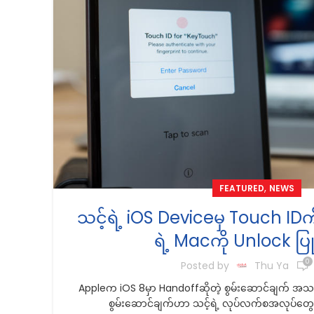
,
FEATURED
NEWS
သင့်ရဲ့ iOS Deviceမှ Touch IDကို
ရဲ့ Macကို Unlock ပြ
0
Posted by
Thu Ya
Appleက iOS 8မှာ Handoffဆိုတဲ့ စွမ်းဆောင်ချက် အသစ
စွမ်းဆောင်ချက်ဟာ သင့်ရဲ့ လုပ်လက်စအလုပ်တွေကို