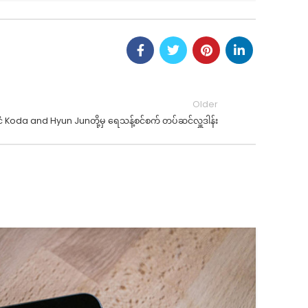
Older
င်ငံ Koda and Hyun Junတို့မှ ရေသန့်စင်စက် တပ်ဆင်လှူဒါန်း
1
OC