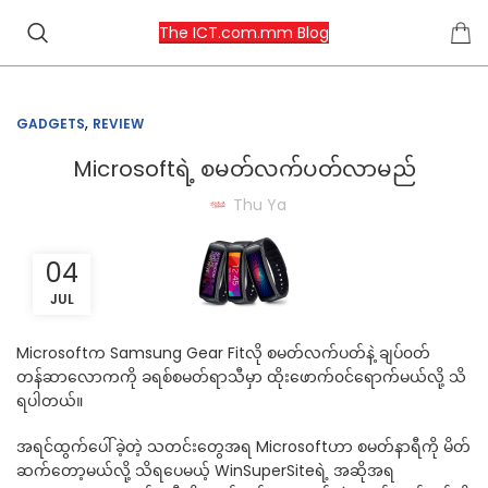
The ICT.com.mm Blog
,
GADGETS
REVIEW
Microsoftရဲ့ စမတ်လက်ပတ်လာမည်
Thu Ya
04
JUL
Microsoftက Samsung Gear Fitလို စမတ်လက်ပတ်နဲ့ ချပ်၀တ်
တန်ဆာလောကကို ခရစ်စမတ်ရာသီမှာ ထိုးဖောက်၀င်ရောက်မယ်လို့ သိ
ရပါတယ်။
အရင်ထွက်ပေါ်ခဲ့တဲ့ သတင်းတွေအရ Microsoftဟာ စမတ်နာရီကို မိတ်
ဆက်တော့မယ်လို့ သိရပေမယ့် WinSuperSiteရဲ့ အဆိုအရ