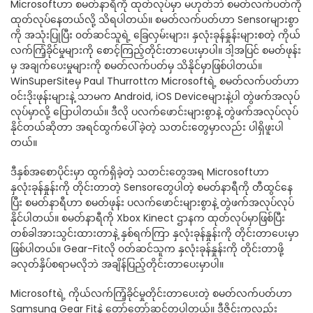
Microsoftဟာ စမတ်နာရီကို ထုတ်လုပ်မှာ မဟုတ်ဘဲ စမတ်လက်ပတ်ကို
ထုတ်လုပ်နေတယ်လို့ သိရပါတယ်။ စမတ်လက်ပတ်ဟာ Sensorများစွာ
ကို အသုံးပြုပြီး ၀တ်ဆင်သူရဲ့ ခြေလှမ်းများ၊ နှလုံးခုန်နှုန်းများစတဲ့ ကိုယ်
လက်ကြံ့ခိုင်မှုများကို စောင့်ကြည့်တိုင်းတာပေးမှာပါ။ ဒါ့အပြင် စမတ်ဖုန်း
မှ အချက်ပေးမှုများကို စမတ်လက်ပတ်မှ သိနိုင်မှာဖြစ်ပါတယ်။
WinSuperSiteမှ Paul Thurrottက Microsoftရဲ့ စမတ်လက်ပတ်ဟာ
၀င်းဒိုးဖုန်းများနဲ့ သာမက Android, iOS Deviceများနဲ့ပါ တွဲဖက်အလုပ်
လုပ်မှာလို့ ပြောပါတယ်။ ဒီလို ပလက်ဖောင်းများစွာနဲ့ တွဲဖက်အလုပ်လုပ်
နိုင်တယ်ဆိုတာ အရင်ထွက်ပေါ်ခဲ့တဲ့ သတင်းတွေမှာလည်း ပါရှိဖူးပါ
တယ်။
ဒီနှစ်အစောပိုင်းမှာ ထွက်ရှိခဲ့တဲ့ သတင်းတွေအရ Microsoftဟာ
နှလုံးခုန်နှုန်းကို တိုင်းတာတဲ့ Sensorတွေပါတဲ့ စမတ်နာရီကို တီထွင်နေ
ပြီး စမတ်နာရီဟာ စမတ်ဖုန်း ပလက်ဖောင်းများစွာနဲ့ တွဲဖက်အလုပ်လုပ်
နိုင်ပါတယ်။ စမတ်နာရီကို Xbox Kinect ဌာနက ထုတ်လုပ်မှာဖြစ်ပြီး
တစ်ခါအားသွင်းထားတာနဲ့ နှစ်ရက်ကြာ နှလုံးခုန်နှုန်းကို တိုင်းတာပေးမှာ
ဖြစ်ပါတယ်။ Gear-Fitလို ၀တ်ဆင်သူက နှလုံးခုန်နှုန်းကို တိုင်းတာဖို့
ခလုတ်နှိပ်စရာမလိုဘဲ အချိန်ပြည့်တိုင်းတာပေးမှာပါ။
Microsoftရဲ့ ကိုယ်လက်ကြံ့ခိုင်မှုတိုင်းတာပေးတဲ့ စမတ်လက်ပတ်ဟာ
Samsung Gear Fitနဲ့ တော်တော်ဆင်တူပါတယ်။ ဒီဇိုင်းကလည်း