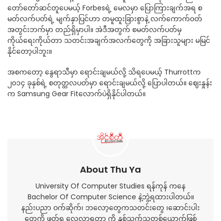
တော်တော်ဆင်တူပေမယ့် Forbesရဲ့ မေလမှာ ပြောကြားချက်အရ စ
မတ်လက်ပတ်ရဲ့ မျက်နှာပြင်ဟာ တမူထူးခြားစွာနဲ့ လက်ကောက်၀တ်
အတွင်းဘက်မှာ တည်ရှိမှာပါ။ အဲဒီအတွက် စမတ်လက်ပတ်မှ
ကိုယ်ရေးကိုယ်တာ သတင်းအချက်အလက်တွေကို အခြားသူများ မမြင်
နိုင်တော့ပါဘူး။
အစကတော့ နွေရာသီမှာ ရောင်းချမယ်လို့ သိရပေမယ့် Thurrottက
၂၀၁၄ ခုနှစ်ရဲ့ စတုတ္ထလပတ်မှာ ရောင်းချမယ်လို့ ပြောပါတယ်။ ဈေးနှုန်း
က Samsung Gear Fitလောက်ပဲရှိနိုင်ပါတယ်။
About Thu Ya
University Of Computer Studies ရန်ကုန် ကနေ
Bachelor Of Computer Science နဲ့ဘွဲ့ရထားပါတယ်။
နည်းပညာ ဝက်ဆိုက်၊ ဘလော့တွေကသတင်းတွေ ၊ဆောင်းပါး
တွေကို ဖတ်ရှု လေ့လာရတာ ကို နှစ်သက်သူတစ်ယောက်ဖြစ်