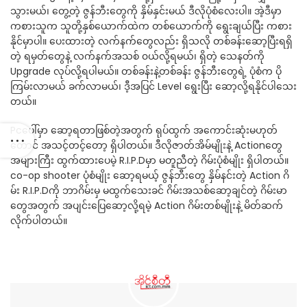
သွားမယ်၊ တွေ့တဲ့ ဇွန်ဘီးတွေကို နှိမ်နှင်းမယ် ဒီလိုပုံစံလေးပါ။ အဲ့ဒီမှာ
ကစားသူက သူတို့နှစ်ယောက်ထဲက တစ်ယောက်ကို ရွေးချယ်ပြီး ကစား
နိုင်မှာပါ။ ပေးထားတဲ့ လက်နက်တွေလည်း ရှိသလို တစ်ခန်းဆော့ပြီးရရှိ
တဲ့ ရမှတ်တွေနဲ့ လက်နက်အသစ် ၀ယ်လို့ရမယ်၊ ရှိတဲ့ သေနတ်ကို
Upgrade လုပ်လို့ရပါမယ်။ တစ်ခန်းနဲ့တစ်ခန်း ဇွန်ဘီးတွေရဲ့ ပုံစံက ပို
ကြမ်းလာမယ် ခက်လာမယ်၊ ဒီ့အပြင် Level ရွေးပြီး ဆော့လို့ရနိုင်ပါသေး
တယ်။
Pcပေါ်မှာ ဆော့ရတာဖြစ်တဲ့အတွက် ရုပ်ထွက် အကောင်းဆုံးမဟုတ်
တောင် အသင့်တင့်တော့ ရှိပါတယ်။ ဒီလိုဇာတ်အိမ်မျိုးနဲ့ Actionတွေ
အများကြီး ထွက်ထားပေမဲ့ R.I.P.Dမှာ မတူညီတဲ့ ဂိမ်းပုံစံမျိုး ရှိပါတယ်။
co-op shooter ပုံစံမျိုး ဆော့ရမယ့် ဇွန်ဘီးတွေ နှိမ်နင်းတဲ့ Action ဂိ
မ်း R.I.P.Dကို ဘာဂိမ်းမှ မထွက်သေးခင် ဂိမ်းအသစ်ဆော့ချင်တဲ့ ဂိမ်းမာ
တွေအတွက် အပျင်းပြေဆော့လို့ရမဲ့ Action ဂိမ်းတစ်မျိုးနဲ့ မိတ်ဆက်
လိုက်ပါတယ်။