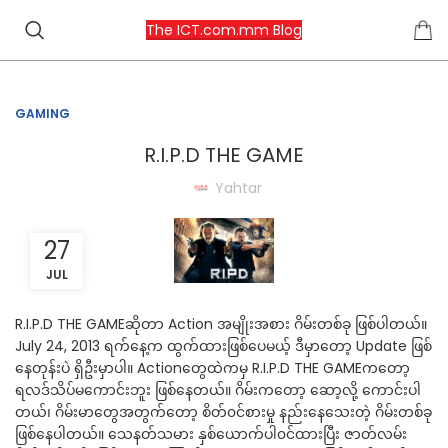
The ICT.com.mm Blog
GAMING
R.I.P.D THE GAME
Yahtar
27
JUL
R.I.P.D THE GAMEဆိုတာ Action အမျိုးအစား ဂိမ်းတစ်ခု ဖြစ်ပါတယ်။
July 24, 2013 ရက်နေ့က ထွက်ထားဖြစ်ပေမယ့် ဒီမှာတော့ Update ဖြစ်
နေတုန်းပဲ ရှိဦးမှာပါ။ Actionတွေထဲကမှ R.I.P.D THE GAMEကတော့
ရလဒ်သိပ်မကောင်းဘူး ဖြစ်နေတယ်။ ဂိမ်းကတော့ ဆော့လို့ ကောင်းပါ
တယ်၊ ဂိမ်းမာတွေအတွက်တော့ စိတ်၀င်စားမှု နည်းနေသေးတဲ့ ဂိမ်းတစ်ခု
ဖြစ်နေပါတယ်။ သေနတ်သမား နှစ်ယောက်ပါ၀င်ထားပြီး ဇာတ်လမ်း