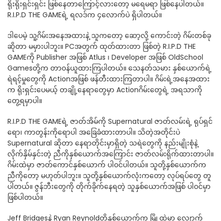
ရိုးရိုးရှင်းရှင်း ဖြစ်နေတာကြောင့်လားတော့ မရေမရာ ဖြစ်နေပါတယ်။
R.I.P.D THE GAMEရဲ့ ရလဒ်က ၄လောက်ပဲ ရှိပါတယ်။
ဒါပေမဲ့ သူ့ဂိမ်းအနေအထားနဲ့ သူကတော့ ဆော့လို့ ကောင်းတဲ့ ဂိမ်းတစ်ခု
ဆိုတာ မမှားပါဘူး။ PCအတွက် ထုတ်ထားတာ ဖြစ်တဲ့ R.I.P.D THE
GAMEကို Publisher အဖြစ် Atlus ၊ Developer အဖြစ် OldSchool
Gamesတို့က တာ၀န်ယူထားကြပါတယ်။ သေနတ်သမား နှစ်ယောက်ရဲ့
ရဲရင့်မှုတွေကို Actionအဖြစ် ဖန်တီးထားကြတာပါ။ ဂိမ်းရဲ့အနေအထား
က ရိုးရှင်းပေမယ့် တချို့နေရာတွေမှာ Actionဂိမ်းတွေရဲ့ အရသာကို
တွေ့ရမှာပါ။
R.I.P.D THE GAMEရဲ့ ဇာတ်အိမ်ကို Supernatural ဇာတ်လမ်းရဲ့ ရုပ်ရှင်
ရော၊ ကာတွန်းကိုရောပါ အခြေခံထားတာပါ။ သိတဲ့အတိုင်းပဲ
Supernatural ဆိုတာ နေရာတိုင်းမှာရှိတဲ့ သရဲတွေကို နည်းမျိုးစုံနဲ့
လိုက်နှိမ်နှင်းတဲ့ ညီကိုနှစ်ယောက်အကြောင်း ဇာတ်လမ်းရိုက်ထားတာပါ။
ဂိမ်းထဲမှာ ဇာတ်ကောင်နှစ်ယောက် ပါ၀င်ပါတယ်။ သူတို့နှစ်ယောက်က
ညီကိုတော့ မဟုတ်ပါဘူး။ သူတို့နှစ်ယောက်လုံးကတော့ လုပ်ရပ်တွေ တူ
ပါတယ်။ ဇွန်ဘီးတွေကို တိုက်ခိုက်နေရတဲ့ သူနှစ်ယောက်အဖြစ် ပါ၀င်မှာ
ဖြစ်ပါတယ်။
Jeff Bridgesနဲ့ Ryan Reynoldတို့နှစ်ယောက်က မြို့ထဲမှာ လျှောက်