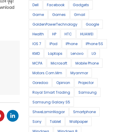
်။ ဖုန်း
Dell
Facebook
Gadgets
Download
Game
Games
Gmail
GoldenPowerTechnology
Google
Health
HP
HTC
HUAWEI
IOS 7
IPad
IPhone
IPhone 5S
KMD
Laptops
Lenovo
LG
MCPA
Microsoft
Mobile Phone
Motors.com.mm
Myanmar
Ooredoo
Opinion
Projector
Royal Smart Trading
Samsung
Samsung Galaxy S5
ShweLaminNagar
Smartphone
Sony
Tablet
Wallpaper
Windows
Windows 8