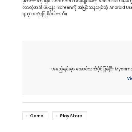
မှတ်ထားတဲ့ ဖုန်း Contacts တစ်ခုချင်းစီကို Vedio File ဒါမှမ
လာတဲ့အခါ မိမိဖုန်း Screenကို အမြင်ဆန်းချင်တဲ့ Android 
ရယူ အသုံးပြုနိုင်ပါတယ်။
အမည်ရင်းမှာ အောင်သက်ပိုင်ဖြစ်ပြီး Myan
Vi
Game
Play Store