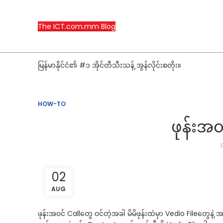
The ICT.com.mm Blog
မြန်မာနိုင်ငံ၏ #၁ အိုင်တီသီးသန့် အွန်လိုင်းစတိုး။
HOW-TO
ဖုန်းအ၀
02
AUG
ဖုန်းအ၀င် Callတွေ ၀င်တဲ့အခါ မိမိဖုန်းထဲမှာ Vedio Fileတွေနဲ့