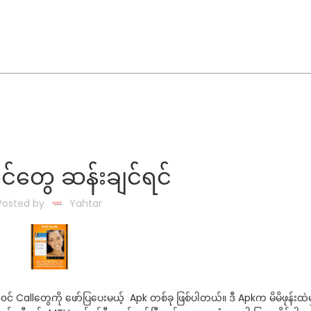
င်တွေ ဆန်းချင်ရင်
Posted by
Yahtar
 အ၀င် Callတွေကို ဖော်ပြပေးမယ့် Apk တစ်ခု ဖြစ်ပါတယ်။ ဒီ Apkက မိမိဖုန်းထဲမ