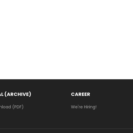
L (ARCHIVE)
CAREER
nload (PDF)
We're Hiring!