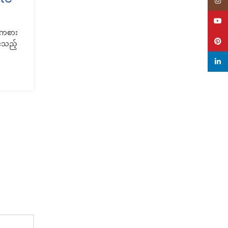
Inst
0
Posted by
Nay Aung Latt
YouT
်ကစား
Genre - Adventure, Puzzle Adventure နှင့် puzzl
Pinte
င်သည့်
ထားတဲ့ Secret Files ဂိမ်းစီးရီးရဲ့ နောက်ဆုံးဆုံးထွက်ရ
ဂိမ်းသစ်ဖြစ်ပြီ...
linke
CONTINUE READING