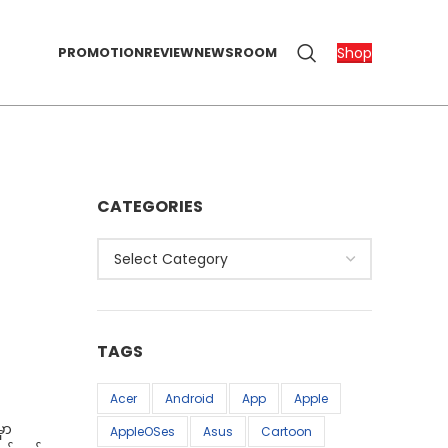
Shop
PROMOTION
REVIEW
NEWSROOM
CATEGORIES
Categories
TAGS
Acer
Android
App
Apple
ှာ
AppleOSes
Asus
Cartoon