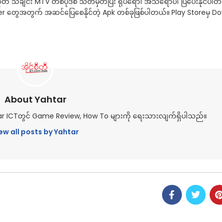
ဟုတ် သီချင်း MTV တစ်ပုဒ်စီ သတ်မှတ်ပြီး ရုပ်ရော၊ အသံရောပါ ပြပေးနိုင်ပါတယ
User တွေအတွက် အဆင်ပြေစေနိုင်တဲ့ Apk တစ်ခုဖြစ်ပါတယ်။ Play Storeမှ 
About Yahtar
mar ICTတွင် Game Review, How To များကို ရေးသားလျက်ရှိပါသည်။
ew all posts by Yahtar