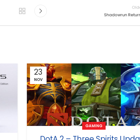
Old
Shadowrun Retur
23
NOV
GAMING
DotA 2 – Three Spirits Upd