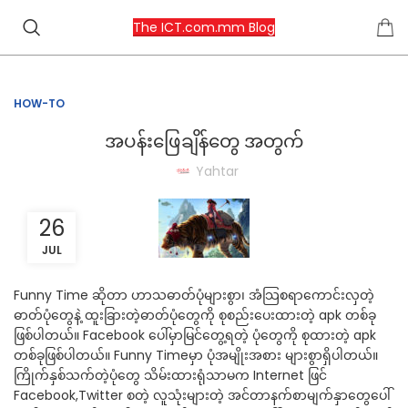
The ICT.com.mm Blog
HOW-TO
အပန်းဖြေချိန်တွေ အတွက်
Yahtar
26
JUL
Funny Time ဆိုတာ ဟာသဓာတ်ပုံများစွာ၊ အံသြစရာကောင်းလှတဲ့
ဓာတ်ပုံတွေနဲ့ ထူးခြားတဲ့ဓာတ်ပုံတွေကို စုစည်းပေးထားတဲ့ apk တစ်ခု
ဖြစ်ပါတယ်။ Facebook ပေါ်မှာမြင်တွေ့ရတဲ့ ပုံတွေကို စုထားတဲ့ apk
တစ်ခုဖြစ်ပါတယ်။ Funny Timeမှာ ပုံအမျိုးအစား များစွာရှိပါတယ်။
ကြိုက်နှစ်သက်တဲ့ပုံတွေ သိမ်းထားရုံသာမက Internet ဖြင်
Facebook,Twitter စတဲ့ လူသုံးများတဲ့ အင်တာနက်စာမျက်နှာတွေပေါ်