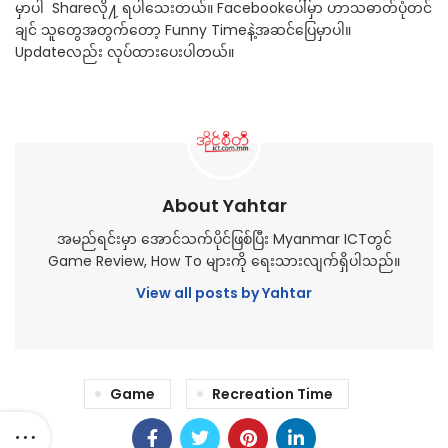
မှာပါ Shareလို႔ ရပါသေးတယ်။ Facebookပေါ်မှာ ဟာသဓာတ်ပုံတင်
ချင် သူတွေအတွက်တော့ Funny Timeနဲ့အဆင်ပြေမှာပါ။
Updateလည်း လုပ်ထားပေးပါတယ်။
About Yahtar
အမည်ရင်းမှာ အောင်သက်ပိုင်ဖြစ်ပြီး Myanmar ICTတွင်
Game Review, How To များကို ရေးသားလျက်ရှိပါသည်။
View all posts by Yahtar
Game
Recreation Time