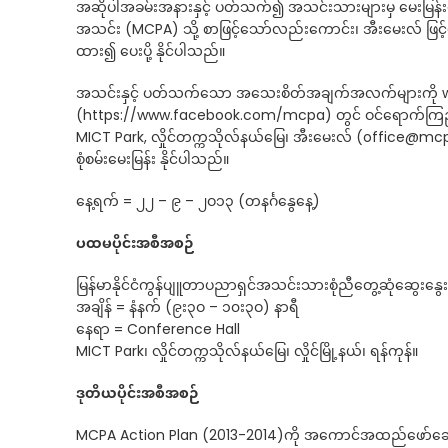
အဆိုပါအခမ်းအနားနှင့် ပတ်သက်၍ အသင်းသားများမှ မေးမြန်းလိ
အသင်း (MCPA) သို့ စာဖြင့်သော်လည်းကောင်း၊ အီးမေးလ် ဖ
ထား၍ ပေးပို့ နိုင်ပါသည်။
အသင်းနှင့် ပတ်သက်သော အသေးစိတ်အချက်အလက်များကို
(https://www.facebook.com/mcpa) တွင် ဝင်ရောက်ကြည့်ရှုနိ
MICT Park, လှိုင်တက္ကသိုလ်နယ်မြေ၊ အီးမေးလ် (
office@mc
စုံစမ်းမေးမြန်း နိုင်ပါသည်။
နေ့ရက် = ၂၂ – ၉ – ၂ဝ၁၃ (တနင်္ဂနွေနေ့)
ပထမပိုင်းအစီအစဉ်
မြန်မာနိုင်ငံကွန်ပျူတာပညာရှင်အသင်းသားစုံညီတွေ့ဆုံဆွေးနွေးပ
အချိန် = နံနက် (၉း၃ဝ – ၁၀း၃ဝ) နာရီ
နေရာ = Conference Hall
MICT Park၊ လှိုင်တက္ကသိုလ်နယ်မြေ၊ လှိုင်မြို့နယ်၊ ရန်ကုန်။
ဒုတိယပိုင်းအစီအစဉ်
MCPA Action Plan (2013-2014)ကို အကောင်အထည်ဖော်ဆောင်ရ