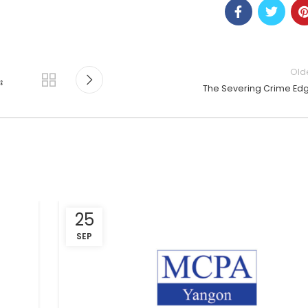
Old
း
The Severing Crime Ed
25
SEP