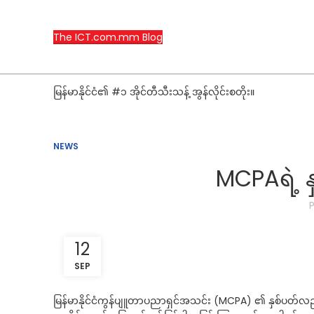
The ICT.com.mm Blog
မြန်မာနိုင်ငံ၏ #၁ အိုင်တီသီးသန့် အွန်လိုင်းစတိုး။
NEWS
MCPAရဲ့ န
12
SEP
မြန်မာနိုင်ငံကွန်ပျူတာပညာရှင်အသင်း (MCPA) ၏ နှစ်ပတ်လည