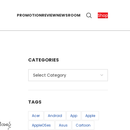
Shop
PROMOTION
REVIEW
NEWSROOM
CATEGORIES
Categories
TAGS
Acer
Android
App
Apple
စီအစဉ်
AppleOSes
Asus
Cartoon