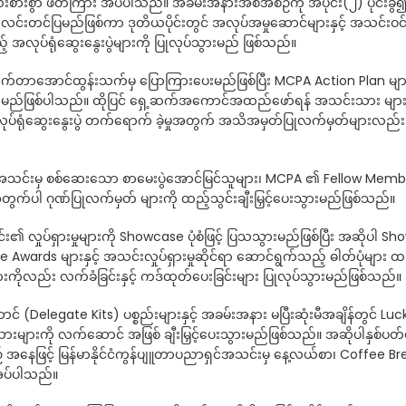
းစားစွာ ဖိတ်ကြား အပ်ပါသည်။ အခမ်းအနားအစီအစဉ်ကို အပိုင်း(၂) ပိုင်းခွဲ
ရှင်းလင်းတင်ပြမည်ဖြစ်ကာ ဒုတိယပိုင်းတွင် အလုပ်အမှုဆောင်များနှင့် အသင်းဝင်
ုပ်ရုံဆွေးနွေးပွဲများကို ပြုလုပ်သွားမည် ဖြစ်သည်။
ါက်တာအောင်ထွန်းသက်မှ ပြောကြားပေးမည်ဖြစ်ပြီး MCPA Action Plan များက
ကြမည်ဖြစ်ပါသည်။ ထိုပြင် ရှေ့ဆက်အကောင်အထည်ဖော်ရန် အသင်းသား များ
လုပ်ရုံဆွေးနွေးပွဲ တက်ရောက် ခဲ့မှုအတွက် အသိအမှတ်ပြုလက်မှတ်များလည်
ရှင်အသင်းမှ စစ်ဆေးသော စာမေးပွဲအောင်မြင်သူများ၊ MCPA ၏ Fellow Membe
အတွက်ပါ ဂုဏ်ပြုလက်မှတ် များကို ထည့်သွင်းချီးမြှင့်ပေးသွားမည်ဖြစ်သည်။
င်း၏ လှုပ်ရှားမှုများကို Showcase ပုံစံဖြင့် ပြသသွားမည်ဖြစ်ပြီး အဆိုပါ S
wards များနှင့် အသင်းလှုပ်ရှားမှုဆိုင်ရာ ဆောင်ရွက်သည့် ဓါတ်ပုံများ ထည
ကိုလည်း လက်ခံခြင်းနှင့် ကဒ်ထုတ်ပေးခြင်းများ ပြုလုပ်သွားမည်ဖြစ်သည်။
(Delegate Kits) ပစ္စည်းများနှင့် အခမ်းအနား မပြီးဆုံးမီအချိန်တွင် Luc
ားများကို လက်ဆောင် အဖြစ် ချီးမြှင့်ပေးသွားမည်ဖြစ်သည်။ အဆိုပါနှစ်ပ
ဖြင့် မြန်မာနိုင်ငံကွန်ပျူတာပညာရှင်အသင်းမှ နေ့လယ်စာ၊ Coffee Bre
းအပ်ပါသည်။