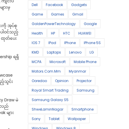
၍ ကျင်းပ
Dell
Facebook
Gadgets
များမှ
Game
Games
Gmail
GoldenPowerTechnology
Google
ို အုပ်စု
ပါဝင်သည့်
Health
HP
HTC
HUAWEI
း ထုတ်ပေး
IOS 7
IPad
IPhone
IPhone 5S
KMD
Laptops
Lenovo
LG
rship ရရှိ
MCPA
Microsoft
Mobile Phone
Motors.com.mm
Myanmar
howcase
Ooredoo
Opinion
Projector
့်သွင်း
Royal Smart Trading
Samsung
ky Draw မဲ
Samsung Galaxy S5
တ်လည်
ShweLaminNagar
Smartphone
ak များ
Sony
Tablet
Wallpaper
Windows
Windows 8