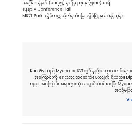
အချိန် = နံနက် (၁၀း၄၅) နာရီမှ ညနေ (၅း၀ဝ) နာရီ
နေရာ = Conference Hall
MICT Park၊ လှိုင်တက္ကသိုလ်နယ်မြေ၊ လှိုင်မြို့နယ်၊ ရန်ကုန်။
Kan Gyiသည် Myanmar ICTတွင် နည်းပညာသတင်းများ၊ ဆောင်းပ
အကြောင်းကို ရေးသား တင်ဆက်ပေးလျက် ရှိသည်။ Dipl
ပညာ အကြောင်းအရာများကို အထူးစိတ်၀င်စားပြီး Myan
အစဉ်မပြတ
Vi