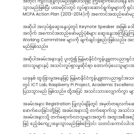
အတိုင်း ကျင်းပပြုလုပ်မည်ဖြစ်ပါသဖြင့် ကြွရောက်ပေးပါရန် လေ
သွားမည်ဖြစ်ပြီး ပထမပိုင်းတွင် လှုပ်ရှားဆောင်ရွက်မှုများကို 
MCPA Action Plan (2013-2014)ကို အကောင်အထည်ဖော်မည့် အလ
အဆိုပါ အလုပ်ရုံဆွေးနွေးပွဲတွင် Keynote Speaker အဖြစ် ဒေ
အလိုက် အကောင်အထည်ဖော်မည့်ပုံစံများ ဆွေးနွေးအကြံပြု
Working Committee များကို ချက်ချင်းဖွဲ့စည်းဖြစ်သည်။ အ
မည်ဖြစ်သည်။
အဆိုပါအခမ်းအနားနှင့် ပူးတွဲ၍ မြန်မာနိုင်ငံကွန်ပျူတာပညာ
ထားသူများနှင့် အသင်းလှုပ်ရှားမှုဆိုင်ရာ ထောက်ပံ့ပေးသူများ
ယခုနှစ် ထူးခြားမှုအနေဖြင့် မြန်မာနိုင်ငံကွန်ပျူတာပညာရှင်အသ
တွင် ICT Lab, Raspberry Pi Project, Academic Excellence A
ပြသသွားမည် ဖြစ်သည်။ ထို့အပြင် အသင်းသားလျှောက်လွှာ များ
အခမ်းအနား Registration ပြုလုပ်ချိန်တွင် အမှတ်တရလက်ဆောင် 
ဖောက်ပေးခြင်းတို့ဖြင့် အခမ်းအနားသို့ တက်ရောက်သူ အသင်းသ
အခမ်းအနားသို့ တက်ရောက်လာသူများအတွက် အထူးအစီအစဉ် အနေ
ဖြင့် ဧည့်ခံကျေွးမွေးသွားမည်ဖြစ်ကြောင်း သတင်းကောင်းပါ