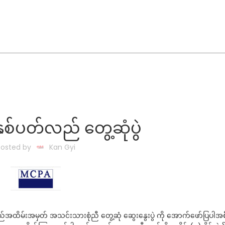
ှစ်ပတ်လည် တွေ့ဆုံပွဲ
Posted by
Kan Gyi
်အထိမ်းအမှတ် အသင်းသားစုံညီ တွေ့ဆုံ ဆွေးနွေးပွဲ ကို အောက်ဖော်ပြပါအ