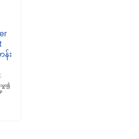
,
,
EDUCATION
LIFESTYLE
NEWS
er
“Developing POS and
t
Accounting System” သင်တန်း
တန်း
လှစ်မည်
0
Posted by
Team ICT.com.mm
ရန်ကုန်တိုင်းဒေသကြီး ကွန်ပျူတာပညာရှင်အသင်းမှ ကြ
Developing POS and Accounting System သင်တ
မှူး၍
ခုကို အောက်တိုဘာလ (၁) ရက်နေ့ ၌ စ...
HP
CONTINUE READING