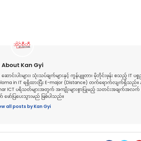
About Kan Gyi
ါးများ၊ သုံးသပ်ချက်များနှင့် ကွန်ပျူတာ၊ မိုဘိုင်းဖုန်း စသည့် IT ပစ္စ
oma in IT ရရှိထားပြီး E-major (Distance) တက်ရောက်လျက်ရှိသည်။ 
mar ICT ပရိသတ်များအတွက် အကျိုးများစွာပြုမည့် သတင်းအချက်အလက် မ
် ဖော်ပြပေးသွားမည် ဖြစ်ပါသည်။
ew all posts by Kan Gyi