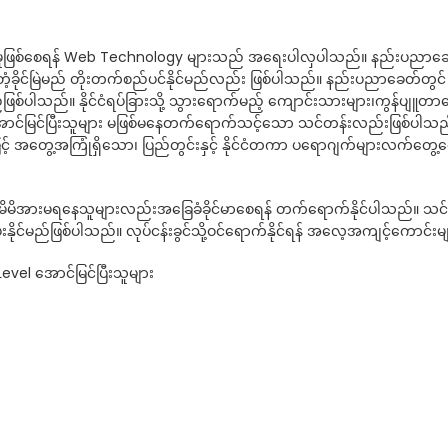
ုဖြစ်စေရန် Web Technology များသည် အရေးပါလှပါသည်။ နည်းပညာခေတ
့ခိုင်မြဲမည် တိုးတက်စည်ပင်နိုင်မည်လည်း ဖြစ်ပါသည်။ နည်းပညာခေတ်တွ
ပါသည်။ နိုင်ငံရပ်ခြားသို့ သွားရောက်မည့် ကျောင်းသားများ၊ကွန်ပျူတာကျေ
်ဝင်တန်းအောင်မြင်ပြီးသူများ မဖြစ်မနေတက်ရောက်သင့်သော သင်တန်းလည်းဖြစ်
 အတွေ့အကြုံရှိသော၊ ပြည်တွင်းနှင့် နိုင်ငံတကာ ပရောဂျက်များလက်တွေ့ရ
ိုယ်မိမိအားမရနေသူများလည်းအခြေခံခိုင်မာစေရန် တက်ရောက်နိုင်ပါသည်။ သ
ဖြစ်ပါသည်။ လုပ်ငန်းခွင်သို့ဝင်ရောက်နိုင်ရန် အလေ့အကျင့်ကောင်းများ
evel အောင်မြင်ပြီးသူများ