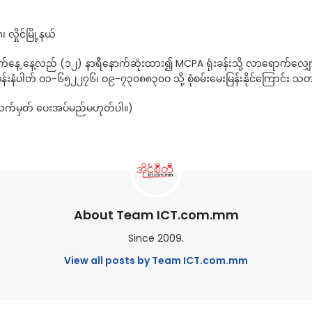
ိုင်မြို့နယ်
 နေ့လည် (၁၂) နာရီနောက်ဆုံးထား၍ MCPA ရုံးခန်းသို့ လာရောက်လျှောက်ထ
်းနံပါတ် ဝ၁-၆၅၂၂၇၆၊ ဝ၉-၇၃၀၈၈၃၀ဝ သို့ စုံစမ်းမေးမြန်းနိုင်ကြောင်း သ
းလက်မှတ် ပေးအပ်မည်မဟုတ်ပါ။)
About Team ICT.com.mm
Since 2009.
View all posts by Team ICT.com.mm