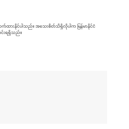
ားနိုင်ပါသည်။ အသေးစိတ်သိရှိလိုပါက မြန်မာနိုင်ငံ
တင်းရရှိသည်။