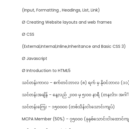
(Input, Formatting , Headings, List, Link)
Ø Creating Website layouts and web frames
Ø CSS
(External,Internal,Inline,Inheritance and Basic CSS 3)
Ø Javascript
Ø Introduction to HTML5
သင်တန်းကာလ – စက်တင်ဘာလ (၈) ရက် မှ နိုဝင်ဘာလ (၁
သင်တန်းအချိန် – နေ့လည် ၂းဝ၀ မှ ၅းဝ၀ နာရီ (တနင်္လာ၊ အဂါင်
သင်တန်းကြေး – ၁၅၀ဝ၀ဝ (တစ်သိန်းငါးသောင်းကျပ်)
MCPA Member (50%) – ၇၅၀ဝ၀ (ခုနှစ်သောင်းငါးထောင်ကျ