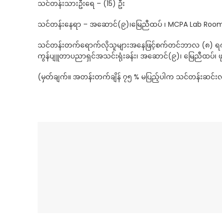
သင်တန်းသားဦးရေ – (15) ဦး
သင်တန်းနေရာ – အဆောင်(၉)၊မြေညီထပ် ၊ MCPA Lab Room၊ လှ
သင်တန်းတက်ရောက်လိုသူများအနေဖြင့်စက်တင်ဘာလ (၈) ရက်နေ့
ကွန်ပျူတာပညာရှင်အသင်းရုံးခန်း၊ အဆောင်(၉)၊ မြေညီထပ်၊ ဖုန
(မှတ်ချက်။ အတန်းတက်ချိန် ၇၅ % မပြည့်ပါက သင်တန်းဆင်