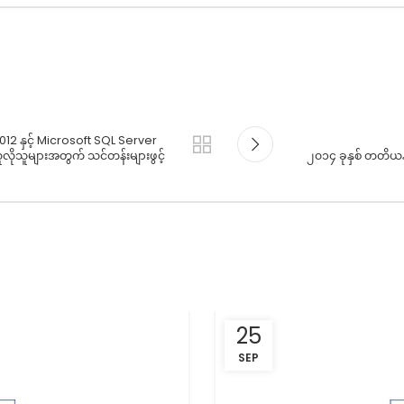
012 နှင့် Microsoft SQL Server
လိုသူများအတွက် သင်တန်းများဖွင့်
၂၀၁၄ ခုနှစ် တတိယ
25
SEP