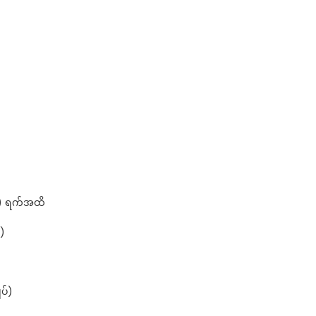
၁) ရက်အထိ
္)
ပ်)