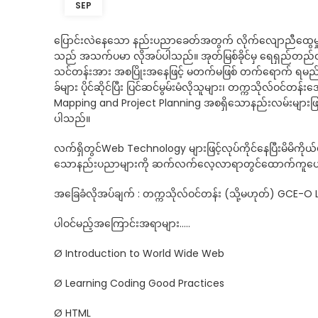
SEP
ပြောင်းလဲနေသော နည်းပညာခေတ်အတွက် လိုက်လျောညီထွေမှ
သည် အသက်ပမာ လိုအပ်ပါသည်။ အုတ်မြစ်ခိုင်မှ ရေရှည်တည်တံ
သင်တန်းအား အစပြိုးအနေဖြင့် မတက်မဖြစ် တက်ရောက် ရမည်ဖြစ်
ခ်များ ပိုင်ဆိုင်ပြီး ပြင်ဆင်မွမ်းမံလိုသူများ၊ တက္ကသိုလ
Mapping and Project Planning အစရှိသောနည်းလမ်းများဖြင့်
ပါသည်။
လက်ရှိတွင်Web Technology များဖြင့်လုပ်ကိုင်နေပြီးမိမိက
သောနည်းပညာများကို ဆက်လက်လေ့လာရာတွင်ထောက်ကူပေးနိုင်မည်
အခြေခံလိုအပ်ချက် : တက္ကသိုလ်ဝင်တန်း (သို့မဟုတ်) GCE-O L
ပါဝင်မည့်အကြောင်းအရာများ…..
Ø Introduction to World Wide Web
Ø Learning Coding Good Practices
Ø HTML