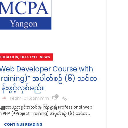
,
,
DUCATION
LIFESTYLE
NEWS
l Web Developer Course with
Training)” အပါတ်စဉ် (၆) သင်တ
န်းဖွင့်လှစ်မည်။
0
ရ
y
Team ICT.com.mm
န်ပျူတာပညာရှင်အသင်းမှ ကြီးမှူး၍ Professional Web
 PHP (+Project Training) အမှတ်စဉ် (၆) သင်တ...
CONTINUE READING