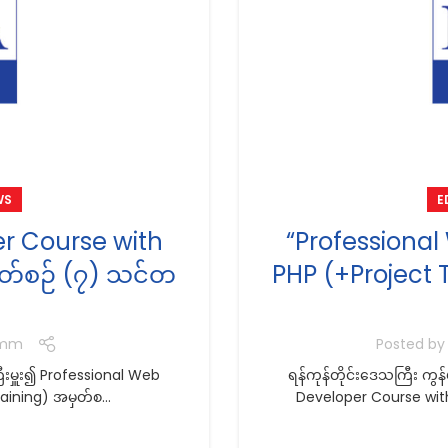
WS
E
r Course with
“Professiona
ါတ်စဉ် (၇) သင်တ
PHP (+Project 
.mm
Posted b
ီးမှူး၍ Professional Web
ရန်ကုန်တိုင်းဒေသကြီး ကွ
ining) အမှတ်စ...
Developer Course with