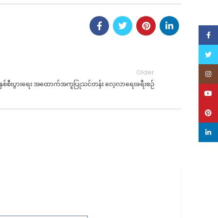
Face
Twitt
Older
Inst
နှစ်စီးပွားရေး အထောက်အကူပြုသင်တန်း လေ့လာရေးခရီးစဉ်
YouT
Pinte
linke
1
SE