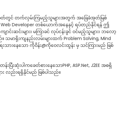
်တွင် တက်လှမ်းကြမည့်သူများအတွက် အခြေခံအုတ်မြစ်
င် Web Developer တစ်ယောက်အနေနှင့် ရပ်တည်နိုင်ရန် ဤ
ာင်းဆင်းများ၊ မကြာခင် လုပ်ငန်းခွင် ဝင်မည့်သူများ၊ ဘလော့
ပါသည်။ သမာရိုးကျနည်းလမ်းများထက် Problem Solving, Mind
ေးသားနေသော ကိုဝိန်း@ကိုဝေလင်းထွန်း မှ သင်ကြားမည် ဖြစ်
င်တန်းပြီးဆုံးပါကခေတ်စားနေသောPHP, ASP.Net, J2EE အစရှိ
 လည်းရရှိနိုင်မည် ဖြစ်ပါသည်။