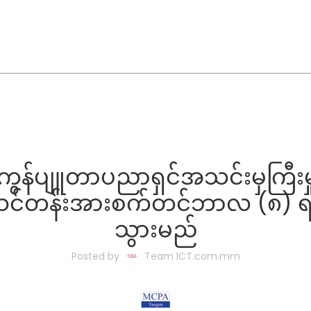
ီးကွန်ပျူတာပညာရှင်အသင်းမှကြီး
တန်းအားစက်တင်ဘာလ (၈) ရက်နေ့သိ
သွားမည်
Posted by
Team ICT.com.mm