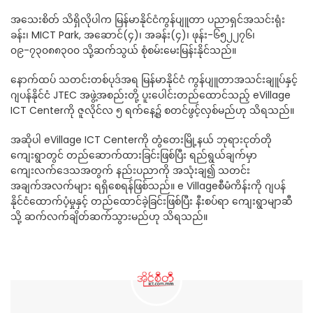
အသေးစိတ် သိရှိလိုပါက မြန်မာနိုင်ငံကွန်ပျူတာ ပညာရှင်အသင်းရုံး
ခန်း၊ MICT Park, အဆောင်(၄)၊ အခန်း(၄)၊ ဖုန်း-၆၅၂၂၇၆၊
၀၉-၇၃၀၈၈၃၀၀ သို့ဆက်သွယ် စုံစမ်းမေးမြန်းနိုင်သည်။
နောက်ထပ် သတင်းတစ်ပုဒ်အရ မြန်မာနိုင်ငံ ကွန်ပျူတာအသင်းချူပ်နှင့်
ဂျပန်နိုင်ငံ JTEC အဖွဲ့အစည်းတို့ ပူးပေါင်းတည်ထောင်သည့် eVillage
ICT Centerကို ဇူလိုင်လ ၅ ရက်နေ့၌ စတင်ဖွင့်လှစ်မည်ဟု သိရသည်။
အဆိုပါ eVillage ICT Centerကို တွံတေးမြို့နယ် ဘုရားငုတ်တို
ကျေးရွာတွင် တည်ဆောက်ထားခြင်းဖြစ်ပြီး ရည်ရွယ်ချက်မှာ
ကျေးလက်ဒေသအတွက် နည်းပညာကို အသုံးချ၍ သတင်း
အချက်အလက်များ ရရှိစေရန်ဖြစ်သည်။ e Villageစီမံကိန်းကို ဂျပန်
နိုင်ငံထောက်ပံ့မှုနှင့် တည်ထောင်ခဲ့ခြင်းဖြစ်ပြီး နီးစပ်ရာ ကျေးရွာမျာဆီ
သို့ ဆက်လက်ချိတ်ဆက်သွားမည်ဟု သိရသည်။