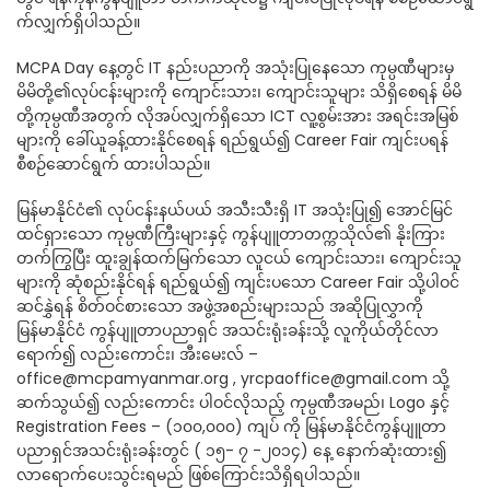
က်လျှက်ရှိပါသည်။
MCPA Day နေ့တွင် IT နည်းပညာကို အသုံးပြုနေသော ကုမ္ပဏီများမှ
မိမိတို့၏လုပ်ငန်းများကို ကျောင်းသား၊ ကျောင်းသူများ သိရှိစေရန် မိမိ
တို့ကုမ္ပဏီအတွက် လိုအပ်လျှက်ရှိသော ICT လူ့စွမ်းအား အရင်းအမြစ်
များကို ခေါ်ယူခန့်ထားနိုင်စေရန် ရည်ရွယ်၍ Career Fair ကျင်းပရန်
စီစဉ်ဆောင်ရွက် ထားပါသည်။
မြန်မာနိုင်ငံ၏ လုပ်ငန်းနယ်ပယ် အသီးသီးရှိ IT အသုံးပြု၍ အောင်မြင်
ထင်ရှားသော ကုမ္ပဏီကြီးများနှင့် ကွန်ပျူတာတက္ကသိုလ်၏ နိုးကြား
တက်ကြွပြီး ထူးချွန်ထက်မြက်သော လူငယ် ကျောင်းသား၊ ကျောင်းသူ
များကို ဆုံစည်းနိုင်ရန် ရည်ရွယ်၍ ကျင်းပသော Career Fair သို့ပါဝင်
ဆင်နွှဲရန် စိတ်ဝင်စားသော အဖွဲ့အစည်းများသည် အဆိုပြုလွှာကို
မြန်မာနိုင်ငံ ကွန်ပျူတာပညာရှင် အသင်းရုံးခန်းသို့ လူကိုယ်တိုင်လာ
ရောက်၍ လည်းကောင်း၊ အီးမေးလ် –
office@mcpamyanmar.org
,
yrcpaoffice@gmail.com
သို့
ဆက်သွယ်၍ လည်းကောင်း ပါဝင်လိုသည့် ကုမ္ပဏီအမည်၊ Logo နှင့်
Registration Fees – (၁၀၀,၀၀၀) ကျပ် ကို မြန်မာနိုင်ငံကွန်ပျူတာ
ပညာရှင်အသင်းရုံးခန်းတွင် ( ၁၅- ၇ -၂၀၁၄) နေ့ နောက်ဆုံးထား၍
လာရောက်ပေးသွင်းရမည် ဖြစ်ကြောင်းသိရှိရပါသည်။