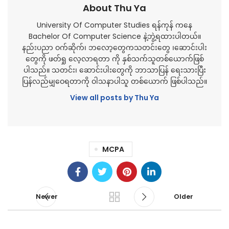
About Thu Ya
University Of Computer Studies ရန်ကုန် ကနေ
Bachelor Of Computer Science နဲ့ဘွဲ့ရထားပါတယ်။
နည်းပညာ ဝက်ဆိုက်၊ ဘလော့တွေကသတင်းတွေ ၊ဆောင်းပါး
တွေကို ဖတ်ရှု လေ့လာရတာ ကို နှစ်သက်သူတစ်ယောက်ဖြစ်
ပါသည်။ သတင်း၊ ဆောင်းပါးတွေကို ဘာသာပြန် ရေးသားပြီး
ပြန်လည်မျှဝေရတာကို ဝါသနာပါသူ တစ်ယောက် ဖြစ်ပါသည်။
View all posts by Thu Ya
MCPA
Newer
Older