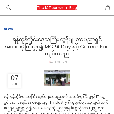
The ICT.com.mm Blog
NEWS
ရန်ကုန်တိုင်းဒေသကြီး ကွန်ပျူတာပညာရှင်
အသင်းမှကြီးမှူး၍ MCPA Day နှင့် Career Fair
ကျင်းပမည်
Thu Ya
07
JUL
ရန်ကုန်တိုင်းဒေသကြီး ကွန်ပျူတာပညာရှင် အသင်းမှကြီးမှူး၍ IT လူ့
စွမ်းအား အရင်းအမြစ်များနှင့် IT Industry ရှိကုမ္ပဏီများကို ချိတ်ဆက်
ပေးရန် ရည်ရွယ်၍ MCPA Day ကို ၂၀၁၄ခုနှစ်၊ ဇူလိုင်လ (၂၃) ရက်
တွင် ရန်ကုန်ကွန်ပျူတာ တက်ကသိုလ်၌ ကျင်းပပြုလုပ်ရန် စီစဉ်ဆောင်ရွ