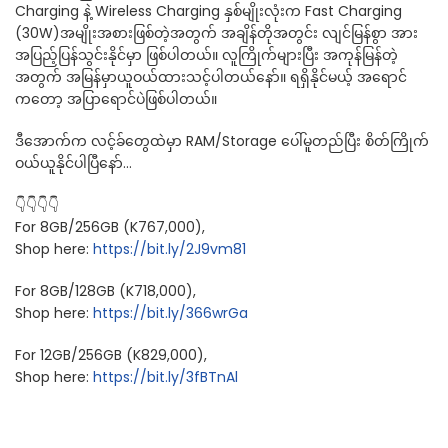
Charging နဲ့ Wireless Charging နှစ်မျိုးလုံးက Fast Charging
(30W)အမျိုးအစားဖြစ်တဲ့အတွက် အချိန်တိုအတွင်း လျင်မြန်စွာ အား
အပြည့်ပြန်သွင်းနိုင်မှာ ဖြစ်ပါတယ်။ လူကြိုက်များပြီး အကုန်မြန်တဲ့
အတွက် အမြန်မှာယူဝယ်ထားသင့်ပါတယ်နော်။ ရရှိနိုင်မယ့် အရောင်
ကတော့ အပြာရောင်ပဲဖြစ်ပါတယ်။
ဒီအောက်က လင့်ခ်တွေထဲမှာ RAM/Storage ပေါ်မူတည်ပြီး စိတ်ကြိုက်
ဝယ်ယူနိုင်ပါပြီနော်…
👇👇👇👇
For 8GB/256GB (K767,000),
Shop here:
https://bit.ly/2J9vm81
For 8GB/128GB (K718,000),
Shop here:
https://bit.ly/366wrGa
For 12GB/256GB (K829,000),
Shop here:
https://bit.ly/3fBTnAl