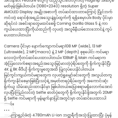
အလန်းစား Feature တွေကို ထည့်သွင်းပေးလိုက်တဲ့ Flagship အဆင့်စ
မတ်ဖုန်းဖြစ်ပါတယ်။ (1080×2340) resolution ရှိတဲ့ Super
AMOLED Display အမျိုးအစားကို တပ်ဆင်ထားတာကြောင့် ပြိုင်ဘက်
ကင်းတဲ့ ရောင်စုံအရည်အသွေးနဲ့ရုပ်ထွက်ကို ရရှိစေမှာပါ။ Body ပိုင်းမှာ
ဆိုရင်လဲ အစင်းရာတွေမထင်စေဖို့ Corning Gorilla Glass 5 နဲ့ ကာ
ကွယ်ပေးထားပြီးကိုယ်ထည်ကို လှပတဲ့ အလူမီနီယမ်ဘေးဘောင်နဲ့ ကွပ်
ပေးထားပါတယ်။
Camera ပိုင်းမှာ နောက်ကျောကင်မရာ108 MP (wide), 13 MP
(ultrawide), 2 MP(macro) နဲ့ 2 MP (depth) စုစုပေါင်း ကင်မရာ
လေးလုံးကိုတပ်ဆင်ပေးထားပါတယ်။ 108MP ရှိ Main ကင်မရာက
အံ့ဩလောက်စရာအရည်အသွေးမြင့်မားတဲ့ပုံရိပ်တွေကို ရိုက်ကူးနိုင်ပြီး
4K နဲ့ 8K ဗီဒီယို ရိုက်ကူးမှုတွေအထိ ပြုလုပ်ပေးနိုင်ပါတယ်။
မြင်ကွင်းကျယ်ကင်မရာတွေက လှပတဲ့ရှုမျှော်ခင်းတွေကို အလွယ်တကူ
ရိုက်ကူးနိုင်စေမှာဖြစ်ပြီးသင့်ရဲ့အမှတ်တရပုံရိပ်တွေကို အကောင်းဆုံး
ရိုက်ယူ သိမ်းဆည်းထားနိုင်မှာ ဖြစ်ပါတယ်။ပြောစရာမရှိလောက်အောင်
လှပပြီးကြည်လင်တဲ့ Selfie ဓာတ်ပုံတွေကို ရိုက်ကူးနိုင်ဖို့အတွက် 20MP
ရှိ Selfie ကင်မရာကို မှန်မျက်နှာပြင်အတွင်းမှာ တပ်ဆင်ပေးထားပါ
တယ်။
အားကြာရှည်ခံတဲ့ 4780mAh Li-ion ဘတ္ထရီကိုအသုံးပြုထားပြီး ပုံမှန်