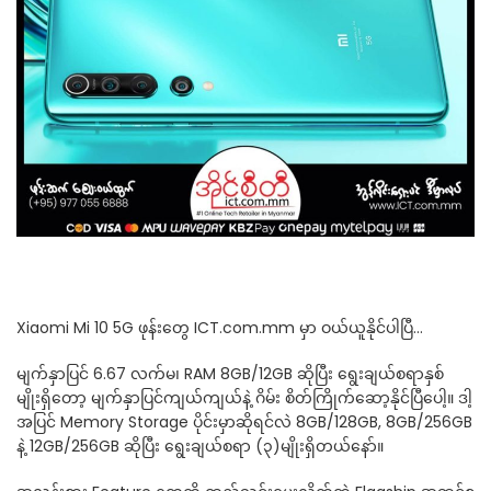
Xiaomi Mi 10 5G ဖုန်းတွေ ICT.com.mm မှာ ဝယ်ယူနိုင်ပါပြီ…
မျက်နှာပြင် 6.67 လက်မ၊ RAM 8GB/12GB ဆိုပြီး ရွေးချယ်စရာနှစ်
မျိုးရှိတော့ မျက်နှာပြင်ကျယ်ကျယ်နဲ့ ဂိမ်း စိတ်ကြိုက်ဆော့နိုင်ပြီပေါ့။ ဒါ့
အပြင် Memory Storage ပိုင်းမှာဆိုရင်လဲ 8GB/128GB, 8GB/256GB
နဲ့ 12GB/256GB ဆိုပြီး ရွေးချယ်စရာ (၃)မျိုးရှိတယ်နော်။