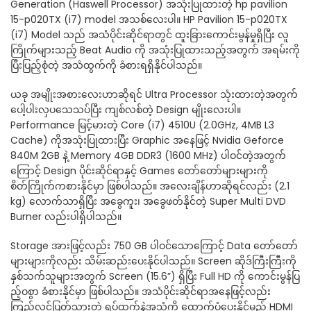
Generation (Haswell Processor) အသုံးပြုထားတဲ့ hp pavilion
15-p020TX (i7) model အသစ်လေးပါ။ HP Pavilion 15-p020TX
(i7) Model သည် အသံပိုင်းဆိုင်ရာတွင် ထူးခြားကောင်းမွန်မှုရှိပြီး လူ
ကြိုက်များသည့် Beat Audio ကို အသုံးပြုထားသည့်အတွက် အရမ်းကို
ပြီးပြည့်စုံတဲ့ အသံထွက်ကို ခံစားရရှိနိုင်ပါသည်။
ယခု အမျိုးအစားလေးဟာဆိုရင် Ultra Processor သုံးထားတဲ့အတွက်
ပေါ့ပါးလှပသေသပ်ပြီး ကျစ်လစ်တဲ့ Design မျိုးလေးပါ။
Performance မြင့်မားတဲ့ Core (i7) 4510U (2.0GHz, 4MB L3
Cache) ကိုအသုံးပြုထားပြီး Graphic အနေဖြင့် Nvidia Geforce
840M 2GB နဲ့ Memory 4GB DDR3 (1600 MHz) ပါဝင်တဲ့အတွက်
ကြောင့် Design ပိုင်းဆိုင်ရာနှင့် Games တော်တော်များများကို
စိတ်ကြိုက်ကစားနိုင်မှာ ဖြစ်ပါသည်။ အလေးချိန်ဟာဆိုရင်လည်း (2.1
kg) လောက်သာရှိပြီး အခွေကူး၊ အခွေဖတ်နိုင်တဲ့ Super Multi DVD
Burner လည်းပါရှိပါသည်။
Storage အားဖြင့်လည်း 750 GB ပါဝင်သောကြောင့် Data တော်တော်
များများကိုလည်း သိမ်းဆည်းပေးနိုင်ပါသည်။ Screen ဆိုဒ်ကြီးကြီးကို
နှစ်သက်သူများအတွက် Screen (15.6”) ရှိပြီး Full HD ကို ကောင်းမွန်ပြ
ည့်ဝစွာ ခံစားနိုင်မှာ ဖြစ်ပါသည်။ အသံပိုင်းဆိုင်ရာအနေဖြင့်လည်း
ကြည်လင်ပြတ်သားတဲ့ ရုပ်ထွက်နဲ့အသံကို ထောက်ပံ့ပေးနိုင်မည့် HDMI