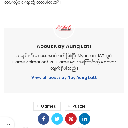
လ​မ​်း​ပုံ​စံ ေ​ရး​ဆွဲ ထား​ပါ​တ​ယ​်။
About Nay Aung Latt
အမည်ရင်းမှာ နေအောင်လတ်ဖြစ်ပြီး Myanmar ICTတွင်
Game Animation/ PC Game များအကြောင်းကို ရေးသား
လျက်ရှိပါသည်။
View all posts by Nay Aung Latt
Games
Puzzle