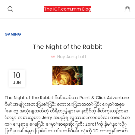
The ICT.com.mm Blog
GAMING
The Night of the Rabbit
Nay Aung Latt
10
JUN
The Night of the Rabbit ဂိ​မ​်း​သစ်ဟာ Point & Click Adventure
ဂိ​မ​်း​အမျိ​ုး​အစား​ြ​ဖ​စ​်​ြ​ပီး စကား​ေြ​ပာ​တ⁠တ​်​ြ​ပီး ေ​မှာ​်​အစွ​မ​
်းေ​တွ အသုံးချ​တတ်တဲ့ တိ​ရိ​စာ​္ဆန်များ ေ​န​ထိုင်တဲ့ စိတ်ကူး​ယဉ်က​မာ​
်ဘ​မှာ ကစား​သူ​ဟာ Jerry အမည်ရ လူ​သား​ေ​ကာ​င​်ေ​လး တ​စ​်ေ​ယာ​
က​် ေ​န​ရာ​မှ ေ​န​ြ​ပီး ေ​မှာ​်​ဆရာ​ဆိုး​ြ​ကီး Zaroffကို နှိ​မ​်နှ​င​်း​ဖို​့
ြ​ကိ​ုး​ပ​မ​်း​ရ​မှာ ြ​ဖစ်ပါ​တ​ယ​်။ တစ်ဂိ​မ​်း လုံး​ကို 2D ကာ​တွ​န​်း​ဇာတ်