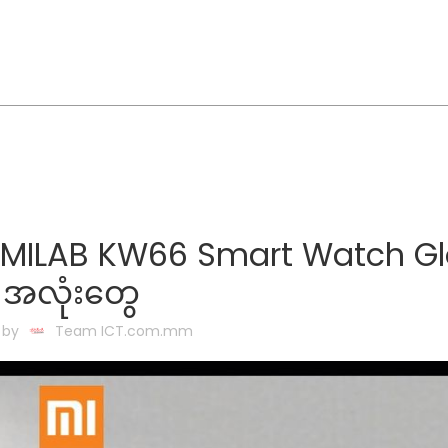
IMILAB KW66 Smart Watch Gl
အလုံးတွေ
 by
Team ICT.com.mm