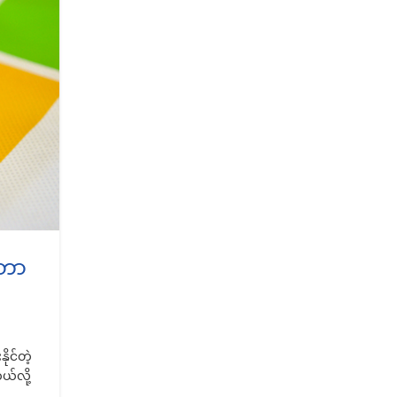
MAY
,
,
FEATURED
GADGETS
REVIEW
Samsungက Google Glass
ယှဉ်ပြိုင်မယ့် စမတ်မျက်မှန်က
်းတာ
စက်တင်ဘာလတွင် ရောင်းချ
0
Posted by
Thu Ya
Samsungက Google Glassလို အင်တာနက် ချိတ်ဆက်န
ိုင်တဲ့
စမတ်မျက်မှန်ကို စက်တင်ဘာလမှာ ရောင်းချမယ်လို့ သ
ယ်လို့
ပါတယ်။ Samsungရဲ့ စမတ်မျက်မှန်...