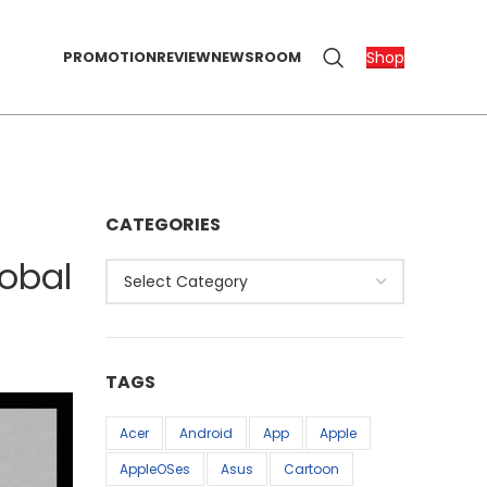
Shop
PROMOTION
REVIEW
NEWSROOM
CATEGORIES
obal
Categories
TAGS
Acer
Android
App
Apple
AppleOSes
Asus
Cartoon