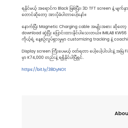
ရနိုင်မယ့် အရောင်က Black ဖြစ်ပြီး၊ 3D TFT screen နဲ့ မျက်န
တောင်ဆိုတော့ အားပိုခံပါတာပေါ့နော်။
နောက်ပြီး Magnetic Charging cable အမျိုးအစား ဆိုတော့
download ဆွဲပြီး ပြောင်းထားနိုင်ပါသေးတယ်။ IMILAB KW66 က 
ကိုယ့်ရဲ့ နေ့စဉ်လှုပ်ရှားမှုမှာ customizing tracking နဲ့ co
Display screen ကြီးပေမယ့် ဝတ်ရတာ ပေါ့ပေါ့ပါးပါးနဲ့ အမြ
မှာ K74,000 တည်းနဲ့ ရရှိနိုင်ပါပြီရှင်..
https://bit.ly/38DyNOt
Abou