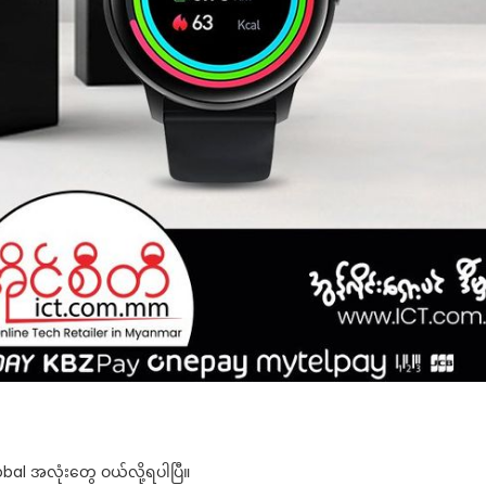
 အလုံးတွေ ဝယ်လို့ရပါပြီ။