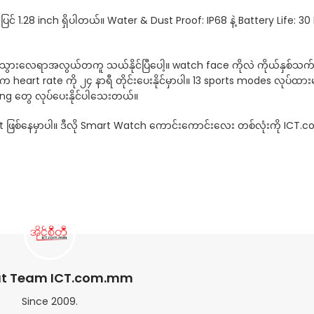
ှာပြင် 1.28 inch ရှိပါတယ်။ Water & Dust Proof: IP68 နဲ့ Battery Life: 3
 သွားလေရာအလွယ်တကူ သယ်နိုင်ပြီပေါ့။ watch face ကိုလဲ ကိုယ်နှစ်သက
heart rate ကို ၂၄ နာရီ တိုင်းပေးနိုင်မှာပါ။ 13 sports modes လုပ်ထား
aching တွေ လုပ်ပေးနိုင်ပါသေးတယ်။
ဲ Fit ဖြစ်နေမှာပါ။ ဒီလို Smart Watch ကောင်းကောင်းလေး တစ်လုံးကို IC
t Team ICT.com.mm
Since 2009.