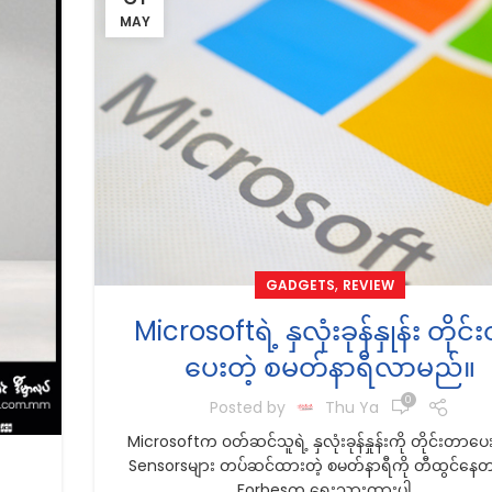
MAY
,
GADGETS
REVIEW
Microsoftရဲ့ နှလုံးခုန်နှုန်း တိုင
ပေးတဲ့ စမတ်နာရီလာမည်။
0
Posted by
Thu Ya
Microsoftက ၀တ်ဆင်သူရဲ့ နှလုံးခုန်နှုန်းကို တိုင်းတာပေးန
Sensorsများ တပ်ဆင်ထားတဲ့ စမတ်နာရီကို တီထွင်နေတ
t
Forbesက ရေးသားထားပါ...