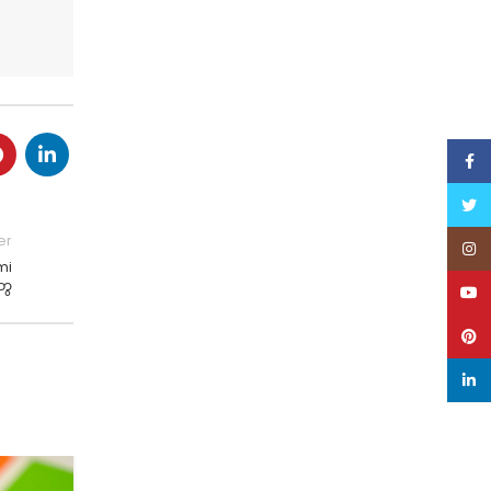
Face
Twitt
er
Inst
mi
ွေ
YouT
Pinte
linke
21