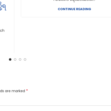
ု့ရ
CONTINUE READING
tch
*
elds are marked