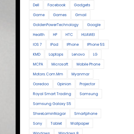
Dell
Facebook
Gadgets
Game
Games
Gmail
GoldenPowerTechnology
Google
Health
HP
HTC
HUAWEI
IOS 7
IPad
IPhone
IPhone 5S
KMD
Laptops
Lenovo
LG
MCPA
Microsoft
Mobile Phone
Motors.com.mm
Myanmar
Ooredoo
Opinion
Projector
Royal Smart Trading
Samsung
Samsung Galaxy S5
ShweLaminNagar
Smartphone
Sony
Tablet
Wallpaper
Windows
Windows 8