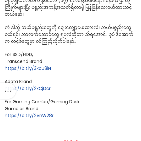
ပရိုမိုးရှင်းကာလက နိုဝင်ဘာ (၁၇) ရက်နေ့ထိပါပဲနော်။ နောက်ပြီး လူ
ကြိုက်များပြီး ပစ္စည်းအကန့်အသတ်ရှိတာမို့ မြန်မြန်လေးဝယ်ထားသင့်
တယ်နော်။
ကဲ ဒါဆို ဘယ်ပစ္စည်းတွေကို ဈေးလျှော့ပေးထားလဲ၊ ဘယ်ပစ္စည်းတွေ
ဝယ်ရင်၊ ဘာလက်ဆောင်တွေ ရမလဲဆိုတာ သိရအောင်.. ခုပဲ ဒီအောက်
က လင့်ခ်တွေမှာ ဝင်ကြည့်လိုက်ပါနော်..
For SSD/HDD,
Transcend Brand
https://bit.ly/3kou8lN
Adata Brand
https://bit.ly/2xCjDcr
For Gaming Combo/Gaming Desk
Gamdias Brand
https://bit.ly/2VnW28r