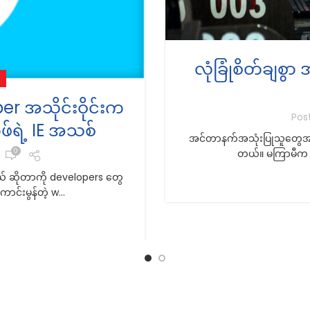
လုံခြုံစိတ်ချစွာ
 အသိုင်းဝိုင်းက
Pos
ာ့ဖ်ရဲ့ IE အသစ်
အင်တာနက်အသုံးပြုသူတွေအတွက် 
0
တယ်။ မကြာမီက အ
တယ် ဆိုတာကို developers တွေ
ောင်းမွန်တဲ့ w...