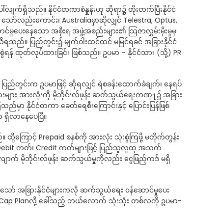
်လျက်ရှိသည်။ နိုင်ငံတကာစံနှုန်းဟု ဆိုရာ၌ တိုးတက်ပြီးနိုင်ငံ
 သော်လည်းကောင်း၊ Australiaမှာဆိုလျှင် Telestra, Optus,
ပေးနေသော အစိုးရ အဖွဲ့အစည်းများ၏ သြဇာလွှမ်းမိုးမှုမှ
ည်။ ပြည်တွင်း၌ မျက်ဝါးထင်ထင် မမြင်ရခင် အခြားနိုင်ငံ
ွဲရန် ထုတ်လုပ်ထားခြင်း ဖြစ်သည်။ ဥပမာ – နိုင်ငံသား (သို့) PR
်တွင်းက ဥပမာဖြင့် ဆိုရလျှင် ရဲစခန်းထောက်ခံချက်၊ နေရပ်
ားများ အားလုံးကို မိုဘိုင်းလ်ဖုန်း ဆက်သွယ်ရေးကဏ္႑၌ အခြား
သည်မှာ နိုင်ငံတကာ ခေတ်ရေစီးကြောင်းနှင့် ပြောင်းပြန်ဖြစ်
 ရှိလာနေပေပြီ။
ု့ကြောင့် Prepaid စနစ်ကို အားလုံး သုံးစွဲကြဖို့ မတိုက်တွန်း
့် Debit ကတ်၊ Credit ကတ်များဖြင့် ပြည်သူလူထု အသက်
ောက် မိုဘိုင်းလ်ဖုန်း ဆက်သွယ်မှုကိုလည်း ငွေဖြည့်ကဒ် မရှိ
သော် အခြားနိုင်ငံများကလို ဆက်သွယ်ရေး ၀န်ဆောင်မှုပေး
Cap Planလို့ ခေါ်သည့် ဘယ်လောက် သုံးသုံး တစ်လကို ဥပမာ-