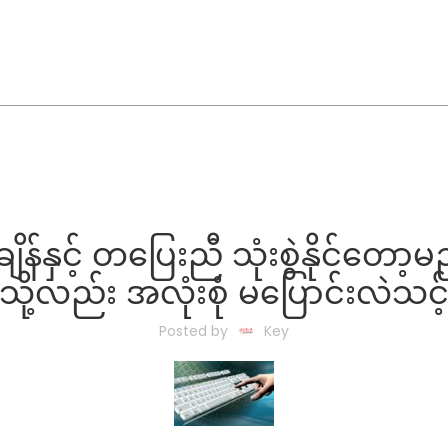
န်နှင့် တပြေးညီ သုံးစွဲနိုင်တေ
သို့လည်း အလုံးစုံ မပြောင်းလဲသင့
Posted by
Key