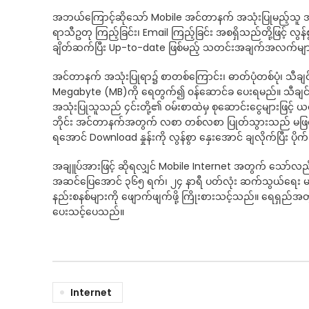
အဘယ်ကြောင့်ဆိုသော် Mobile အင်တာနက် အသုံးပြုမည့်သူ အမျာ
ရာသီဥတု ကြည့်ခြင်း၊ Email ကြည့်ခြင်း အစရှိသည်တို့ဖြင့် 
ချိတ်ဆက်ပြီး Up-to-date ဖြစ်မည့် သတင်းအချက်အလက်များကိ
အင်တာနက် အသုံးပြုရာ၌ စာတစ်ကြောင်း၊ ဓာတ်ပုံတစ်ပုံ၊ သီခ
Megabyte (MB)ကို ရေတွက်၍ ၀န်ဆောင်ခ ပေးရမည်။ သီချင်းအားလု
အသုံးပြုသူသည် ၄င်းတို့၏ ၀မ်းစာထဲမှ စုဆောင်းငွေများဖြင့
ဘိုင်း အင်တာနက်အတွက် လစာ တစ်လစာ ပြုတ်သွားသည် မဖြစ်
ရအောင် Download နှုန်းကို လွန်စွာ နှေးအောင် ချလိုက်ပြီး ပ
အချူပ်အားဖြင့် ဆိုရလျှင် Mobile Internet အတွက် သော်လည်း
အဆင်ပြေအောင် ၃၆၅ ရက်၊ ၂၄ နာရီ ပတ်လုံး ဆက်သွယ်ရေး မပြတ
နည်းစနစ်များကို ဖျောက်ဖျက်ဖို့ ကြိုးစားသင့်သည်။ ရေရှည်အတွ
ပေးသင့်ပေသည်။
Internet