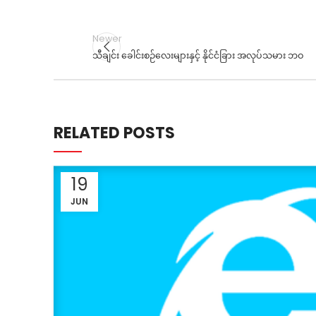
Newer
သီချင်း ခေါင်းစဉ်လေးများနှင့် နိုင်ငံခြား အလုပ်သမား ဘဝ
RELATED POSTS
19
JUN