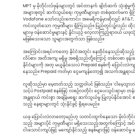
MPT မှ မိုဘိုင်းလ်ဖုန်းများတွင် အင်တာနက် ချိတ်ဆက် သုံးစွဲမှု
အများစုတွင် ဆက်သွယ်ရေး ကုမ္ပဏီများမှာ တစ်ခုထက်မက ရှိကြသ
Vodafone သော်လည်းကောင်း၊ အမေရိကန်မှာဆိုလျှင် AT&T, V
ကင်းလွတ်သော ကုမ္ပဏီများ ရှိကြသည်။ ပြည်တွင်း၌လည်း ထို
များမှ ၀န်ဆောင်မှုများနှင့် နှိုင်းယှဉ် လေ့လာကြည့်ရာ၀ယ် ယခု
မဖြစ်သေးသော သူများအတွက်သာ ဖြစ်သည်။
အကြောင်းအရင်းကတော့ နိုင်ငံအတွင်း နေထိုင်နေသည်ဆိုသည့် 
လိပ်စာ၊ အတိအကျ မရှိမှု အစရှိသည်တို့ကြောင့် တစ်လစာ ဖုန်း
နိုင်ငံများကို အတု မယူနိုင်သေးပဲ Prepaid စနစ်ကို ပြောင်းလဲက
နေသည်။ Prepaid ကတ်မှာ ငွေမကျန်တော့၍ အသက်အန္တရာယ် ကြု
လူဆိုသည်မှာ မေ့တတ်သည့် သတ္တဝါပင် ဖြစ်သည်။ ‘ငါမေ့သွားလို့ မလ
သင့်ပဲ Postpaid စနစ်ဖြင့် လစဉ်လတိုင်း ငွေပေးသွင်းရာမှာ
အန္တရာယ် ကင်းစွာ အချိန်မရွေး ဆက်သွယ်မှု ပြုလုပ်နိုင်အောင် စ
သည့် နေရာများတွင် သုံးနိုင်ခွင့် ရှိရပေမည်။
ယခု ပြောင်းလဲလာတော့မည်ဟု သတင်းထွက်နေသော မိုလ်ဘိုင်းဖု
သည့် အများပိုင် ကုမ္ပဏီများ မရှိသေးသည့်အတွက်ကြောင့် အ
ငါးသောင်းကျပ်ဖြင့် မကျော်နိုင်သည့် စနစ်များဖြင့် ၀န်ဆောင်မှ