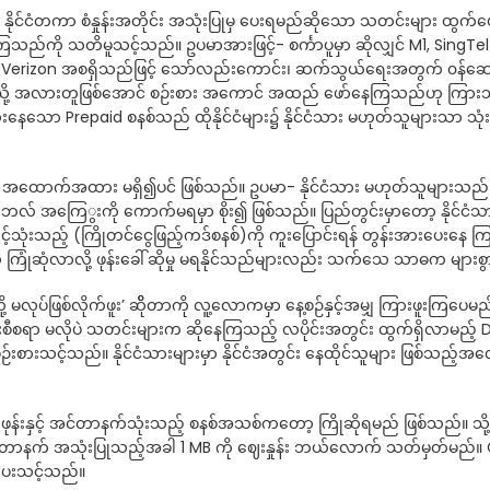
ကို နိုင်ငံတကာ စံနှုန်းအတိုင်း အသုံးပြုမှ ပေးရမည်ဆိုသော သတင်းများ ထွက်ပေါ
ည်ကို သတိမူသင့်သည်။ ဥပမာအားဖြင့်- စင်္ကာပူမှာ ဆိုလျှင် M1, SingTel
erizon အစရှိသည်ဖြင့် သော်လည်းကောင်း၊ ဆက်သွယ်ရေးအတွက် ၀န်ဆောင်မှု
သို့ အလားတူဖြစ်အောင် စဉ်းစား အကောင် အထည် ဖော်နေကြသည်ဟု ကြားသိရသ
သုံးနေသော Prepaid စနစ်သည် ထိုနိုင်ငံများ၌ နိုင်ငံသား မဟုတ်သူများသာ သုံးစ
အထောက်အထား မရှိ၍ပင် ဖြစ်သည်။ ဥပမာ- နိုင်ငံသား မဟုတ်သူများသည် ပြည
ဘေလ် အကြေွးကို ကောက်မရမှာ စိုး၍ ဖြစ်သည်။ ပြည်တွင်းမှာတော့ နိုင်ငံသ
ျင့်သုံးသည့် (ကြိုတင်ငွေဖြည့်ကဒ်စနစ်)ကို ကူးပြောင်းရန် တွန်းအားပေးနေ ကြ
ံဆုံလာလို့ ဖုန်းခေါ်ဆိုမှု မရနိုင်သည်များလည်း သက်သေ သာဓက များစွာ
ုပ်ဖြစ်လိုက်ဖူး’ ဆိိုတာကို လူ့လောကမှာ နေ့စဉ်နှင့်အမျှ ကြားဖူးကြပေမည်။ ထိ
 တန်းစီစရာ မလိုပဲ သတင်းများက ဆိုနေကြသည့် လပိုင်းအတွင်း ထွက်ရှိလာမည
ဉ်းစားသင့်သည်။ နိုင်ငံသားများမှာ နိုင်ငံအတွင်း နေထိုင်သူများ ဖြစ်သည့်အလျ
န်းနှင့် အင်တာနက်သုံးသည့် စနစ်အသစ်ကတော့ ကြိုဆိုရမည် ဖြစ်သည်။ သို့
င်တာနက် အသုံးပြုသည့်အခါ 1 MB ကို ဈေးနှုန်း ဘယ်လောက် သတ်မှတ်မည်။ 
ု ပေးသင့်သည်။