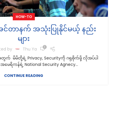
HOW-TO
 အင်တာနက် အသုံးပြုနိုင်မယ့် နည်း
များ
1
ted by
Thu Ya
မိမိတို့ရဲ့ Privacy, Securityကို ဂရုစိုက်ဖို့ လိုအပ်ပါ
အ
မေရိကန်ရဲ့ National Security Agnecy...
CONTINUE READING