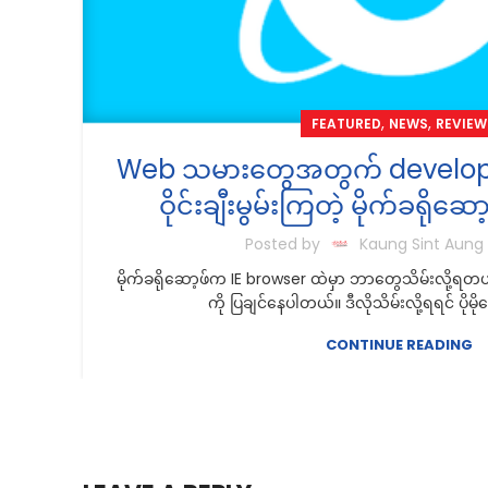
,
,
FEATURED
NEWS
REVIEW
Web သမားတွေအတွက် developer
ဝိုင်းချီးမွမ်းကြတဲ့ မိုက်ခရိုဆေ
Posted by
Kaung Sint Aung
မိုက်ခရိုဆော့ဖ်က IE browser ထဲမှာ ဘာတွေသိမ်းလို့ရ
ကို ပြချင်နေပါတယ်။ ဒီလိုသိမ်းလို့ရရင် ပိုမိုက
CONTINUE READING