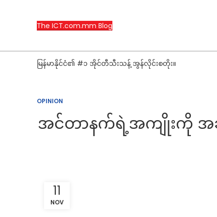
The ICT.com.mm Blog
မြန်မာနိုင်ငံ၏ #၁ အိုင်တီသီးသန့် အွန်လိုင်းစတိုး။
OPINION
အင်တာနက်ရဲ့အကျိုးကို အချိ
11
NOV