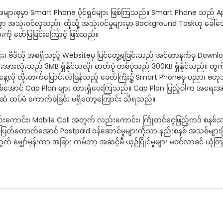
းစုမှာ Smart Phone ပိုင်ရှင်များ ဖြစ်ကြသည်။ Smart Phone သည် Apps (S
လွန်စွာ အသုံး၀င်လှသည်။ ထိုသို့ အသုံး၀င်မှုများမှာ Background Taskဟု 
ု ဖော်ပြခြင်းကြောင့် ဖြစ်သည်။
ျင်း၊ ဗီဒီယို အစရှိသည့် Websiteမှ မြင်တွေ့ရခြင်းသည် အင်တာနက်မှ Do
ံးသည် 3MB ရှိနိုင်သလို၊ ဓာတ်ပုံ တစ်ပုံသည် 300KB ရှိနိုင်သည်။ တွက်ချ
် ယနေ့လို တိုးတက်ပြောင်းလဲမြန်သည့် ခေတ်ကြီး၌ Smart Phoneမှ ပညာ၊ ဗဟ
အောင် Cap Plan များ ထားရှိပေးကြသည်။ Cap Plan ပြည့်ပါက အရေးအကြ
ိုက်ဆံ ထပ်မံ ကောက်ခံခြင်း မရှိတော့ကြောင်း သိရသည်။
ကောင်း၊ Mobile Call အတွက် လည်းကောင်း၊ ကြိုတင်ငွေဖြည့်ကဒ် စနစ်သည် ရွ
်တောက်အောင် Postpaid ၀န်ဆောင်မှုများကိုသာ နည်းစနစ် အသစ်များဖြင့
က် မျှော်မှန်းကာ အခြား ကမ်ဘာ့ အဆင့်မီ ယှဉ်ပြိုင်မှုများ မ၀င်လာခင် ယုံ