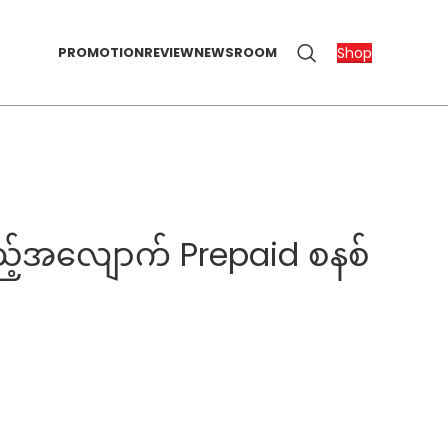
Shop
PROMOTION
REVIEW
NEWSROOM
ာ့မည့်အလျောက် Prepaid စနစ်
်