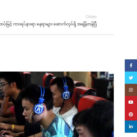
Older
အထပ်မြင့် ကားရပ်နားရာ နေရာများ ဆောက်လုပ်ဖို့ အချိန်တန်ပြီ
Face
Twitt
11
MA
Inst
YouT
Pinte
linke