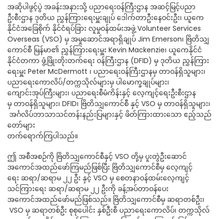
အဆိုပါဖွင့်ပွဲ အခန်းအနားသို့ ပညာရေးဝန်ကြီးဌာန အဆင့်မြင့်ပညာ
ဦးစီးဌာန ဒုတိယ ညွှန်ကြားရေးမှူးချုပ် ဒေါက်တာဦးနေဝင်းဦး၊ ယူကေ
နိုင်ငံအခြေစိုက် နိုင်ငံရပ်ခြား လူမှုဝန်ထမ်းအဖွဲ့ Volunteer Services
Overseas (VSO) မှ အမှုဆောင်အရာရှိချုပ် Jim Emerson၊ ဗြိတိသျှ
ကောင်စီ မြန်မာ၏ ညွှန်ကြားရေးမှူး Kevin Mackenzie၊ ယူကေနိုင်ငံ
နိုင်ငံတကာ ဖွံ့ဖြိုးတိုးတက်ရေး ဝန်ကြီးဌာန (DFID) မှ ဒုတိယ ညွှန်ကြား
ရေးမှူး Peter McDermott ၊ ပညာရေးဝန်ကြီးဌာနမှ တာဝန်ရှိသူများ၊
ပညာရေးကောလိပ်/တက္ကသိုလ်များမှ ပါမောက္ခချုပ်များ၊
ကျောင်းအုပ်ကြီးများ၊ ပညာရေးစီမံကိန်းနှင့် လေ့ကျင့်ရေးဦးစီးဌာန
မှ တာဝန်ရှိသူများ၊ DFID၊ ဗြိတိသျှကောင်စီ နှင့် VSO မှ တာဝန်ရှိသူများ၊
အင်္ဂလိပ်ဘာသာသင်တန်းနည်းပြများနှင့် ဖိတ်ကြားထားသော ဧည့်သည်
တော်များ
တက်ရောက်ကြပါသည်။
ဤ အစီအစဉ်ကို ဗြိတိသျှကောင်စီနှင့် VSO တို့မှ ပူးတွဲဦးဆောင်
အကောင်အထည်ဖော်ကြမည်ဖြစ်ပြီး ဗြိတိသျှကောင်စီမှ လေ့ကျင့်
ရေး ဆရာ/ဆရာမ ၂၂ ဦး နှင့် VSO မှ စေတနာဝန်ထမ်းလေ့ကျင့်
သင်ကြားရေး ဆရာ/ဆရာမ ၂၂ ဦးကို ခန့်အပ်တာဝန်ပေး
အကောင်အထည်ဖော်မည်ဖြစ်သည်။ ဗြိတိသျှကောင်စီမှ ဆရာတစ်ဦး၊
VSO မှ ဆရာတစ်ဦး စုစုပေါင်း နှစ်ဦးစီ ပညာရေးကောလိပ်၊ တက္ကသိုလ်