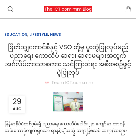
The ICT.com.mm Blog
,
,
EDUCATION
LIFESTYLE
NEWS
ဗြိတိသျှကောင်စီနှင့် VSO တို့မှ ပူးတွဲပြုလုပ်မည့်
ပညာရေး ကောလိပ် ဆရာ၊ ဆရာမများအတွက်
အင်္ဂလိပ်ဘာသာစကား သင်ကြားရေး အစီအစဉ်ဖွင့်
ပွဲပြုလုပ်
Team ICT.com.mm
29
AUG
မြန်မာနိုင်ငံတစ်ဝှမ်းရှိ ပညာရေးကောလိပ်ပေါင်း ၂၀ ကျော်မှာ တာဝန်
ထမ်းဆောင်လျက်ရှိသော ရာနှင့်ချီသည့် ဆရာဖြစ်သင် ဆရာ/ဆရာမ