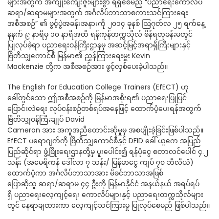
များအတွက် အကျိုးကျေးဇူးများစွာ ရရှိစေမည့် “ပညာရေးကောလိပ်
ဆရာ/ဆရာမများအတွက် အင်္ဂလိပ်ဘာသာစကားသင်ကြားရေး
အစီအစဉ်” ၏ ဖွင့်ပွဲအခန်းအနားကို ၂၀၁၄ ခုနစ် ဩဂုတ်လ ၂၅ ရက်နေ့
နံနက် ၉ နာရီမှ ၁၀ နာရီအထိ ရန်ကုန်တက္ကသိုလ် စိန်ရတုခန်းမတွင်
ပြုလုပ်ခဲ့ရာ ပညာရေးဝန်ကြီးဌာနမှ အဆင့်မြင့်အရာရှိကြီးများနှင့်
ဗြိတိသျှကောင်စီ မြန်မာ၏ ညွှန်ကြားရေးမှူး Kevin
Mackenzie တို့က အစီအစဉ်အား ဖွင့်လှစ်ပေးခဲ့ပါသည်။
The English for Education College Trainers (EfECT) ဟု
ခေါ်တွင်သော ဤအစီအစဉ်ကို မြန်မာအစိုးရ၏ ပညာရေးပြုပြင်
ပြောင်းလဲရေး လုပ်ငန်းစဉ်တစ်ရပ်အနေဖြင့် ထောက်ပံ့ပေးရန်အတွက်
ဗြိတိသျှဝန်ကြီးချုပ် David
Cameron အား အကူအညီတောင်းဆိုမှုမှ အစပျိုးခဲ့ခြင်းဖြစ်ပါသည်။
EfECT ပရောဂျက်ကို ဗြိတိသျှကောင်စီနှင့် DFID ခေါ် ယူကေ အပြည်
ပြည်ဆိုင်ရာ ဖွံ့ဖြိုးရေးဌာနတို့မှ ပူးပေါင်း၍ ရန်ပုံငွေ စတာလင်ပေါင် ၄.၂
သန်း (အမေရိကန် ဒေါ်လာ ၇ သန်း/ မြန်မာငွေ ကျပ် ၇၀ ဘီလီယံ)
ထောက်ပံ့ကာ အင်္ဂလိပ်ဘာသာအား မိခင်ဘာသာအဖြစ်
ပြောဆိုသူ ဆရာ/ဆရာမ ၄၄ ဦးကို မြန်မာနိုင်ငံ အနယ်နယ် အရပ်ရပ်
ရှိ ပညာရေးလေ့ကျင့်ရေး ကောလိပ်များနှင့် ပညာရေးတက္ကသိုလ်များ
တွင် နေရာချထားကာ လေ့ကျင့်သင်ကြားမှု ပြုလုပ်စေမည် ဖြစ်ပါသည်။