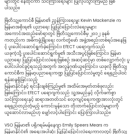
များတွင် နေထိုင်ကာ သင်ကြားရေးများ ပြုလုပ်သွားကြမည် ဖြစ်
ပါသည်။
ဗြိတိသျှကောင်စီ မြန်မာ၏ ညွှန်ကြားရေးမှူး Kevin Mackenzie က
မြန်မာအစိုးရ၏ ပညာရေး ပြုပြင်ပြောင်းလဲရေးမှုများ
အကောင်အထည်ဖော်ရာတွင် ဗြိတိသျှကောင်စီမှ ၂၀၁၂ ခုနစ်
ကတည်းက အဓိကဖွံ့ဖြိုးရေး လက်တွဲဖော် အဖွဲ့အစည်းတစ်ရပ်အနေဖြ
င့် ပူးပေါင်းဆောင်ရွက်ခဲ့ကြောင်း၊ EfECT ပရောဂျက်သည်
ယခုကဲ့သို့ ပူးပေါင်းဆောင်ရွက်မှု၏ အသီးအပွင့်ဖြစ်ကြောင်း၊ မြန်မာ
ပညာရေး ပြုပြင်ပြောင်းလဲရေးဖြစ်စဉ် အဆင့်ဆင့်မှာ တစ်လျှောက်လုံး ပူ
ပေါင်းပါဝင်ခွင့်ရသည့်အတွက် အလွန်ဂုဏ်ယူကြောင်း၊ ယခုလို ဗြိတိသျှ
ကောင်စီက မြန်မာ့ပညာရေးကဏ္ဍ ပြုပြင်ပြောင်းလဲမှုတွင် ရေရှည်ပါဝင်
ရန်ဆန္ဒရှိခြင်းသည့်
မြန်မာနိုင်ငံနှင့် ရင်းနှီးချစ်ကြည်မှု၏ အထိမ်းအမှတ်တစ်ခုလည်း
ဖြစ်ကြောင်း၊ EfECT ပရောဂျက်သည် သူ့အမည်နှင့် လိုက်ဖက်စွာ
သင်ကြားရေးနှင့် ဆရာအတတ်သင် လေ့ကျင့်ရေးကဏ္ဍအားလုံးတွင်
ရေရှည်တည်တံ့မည့် ကောင်းမွန်သော တိုးတက်ပြောင်းလဲမှုများကို
ယူဆောင်လာမည်ဟု မျှော်လင့်ပါကြောင်း ပြောကြားပါသည်။
VSO မြန်မာ၏ ပရိုဂရမ်မန်နေဂျာ Emily Speers Mears က
မြန်မာနိုင်ငံ၏ အရေးအပါဆုံး ပြုပြင်ပြောင်းလဲရေးကာလတွင် ဗြိတိသျှ