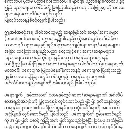
ကောလိပ်၊ ပုသိမ် ပညာရေးကောလိပ်၊ မြောင်းမြ ပညာရေးကောလိပ် နှင့်
ပြည် ပညာရေးကောလိပ်တို့ ဖြစ်ကြပါသည်။ ကျောက်ဖြူ နှင့် ဘိုကလေး
ပညာရေးကောလိပ်များတွင်လည်း
ပြုလုပ်သွားရန်စီစဉ်လျှက်ရှိပါသည်။
ဤအစီအစဉ်အရ ပါဝင်သင်ယူမည့် ဆရာဖြစ်သင် ဆရာ/ဆရာမများ
(teacher trainers) ၁၅၀ဝ ခန့်ရှိပါသည်။ ထိုအထဲတွင် အင်္ဂလိပ်စာ
ဘာသာရပ် ပညာရေးနှင့် နည်းပညာလေ့ကျင့်ရေး ဆရာ/ဆရာမများ၊
အခြား သင်ကြားရေးနည်းပညာ လေ့ကျင့်ရေး ဆရာ/ဆရာမများ၊
ပညာရေးဘာသာရပ်ဆိုင်ရာ နည်းပညာ ဆရာ/ဆရာမများနှင့်
သင်ရိုးညွှန်းတမ်းပြုစုရေး ဆရာ/ဆရာမများ ပါဝင်ပါသည်။ ပရောဂျက်
မစတင်မီ၊ ပရောဂျက် ပြုလုပ်နေချိန်ကာလနှင့် ပရောဂျက် ပြီးဆုံးသည့်
၂နှစ်ကာလအချိန်များတွင် သင်ယူမည့် ဆရာ/ဆရာမများ၏
အင်္ဂလိပ်စာအရည်အချင်းကို စစ်ဆေးမည် ဖြစ်ပါသည်။
ပရောဂျက် ၂နှစ်ကာလ၏ ပထမနှစ်တွင် ဆရာ/ဆရာမများ၏ အင်္ဂလိပ်
စာအရည်အချင်းကို မြှင့်တင်ရန် လုပ်ဆောင်မည်ဖြစ်ပြီး ဒုတိယနှစ်တွင်
ဆရာ/ဆရာမများ၏ သင်ကြားမှုနည်းပညာပိုင်းဆိုင်ရာကို အထောက်
အပံ့ပြုရန် လုပ်ဆောင်မည် ဖြစ်ပါသည်။ ပရောဂျက်၏ စွမ်းဆောင်ရည်
ကို အမြဲမပြတ် စောင့်ကြည့်အကဲဖြတ်သွားမည်ဖြစ်ပြီး ပြင်ပမှ အကဲဖြတ်
အဖွဲ့အစည်းများကိုလည်း ဖိတ်ခေါ်ကာ ပရောဂျက်ကာလ အလည်ပိုင်းနှ