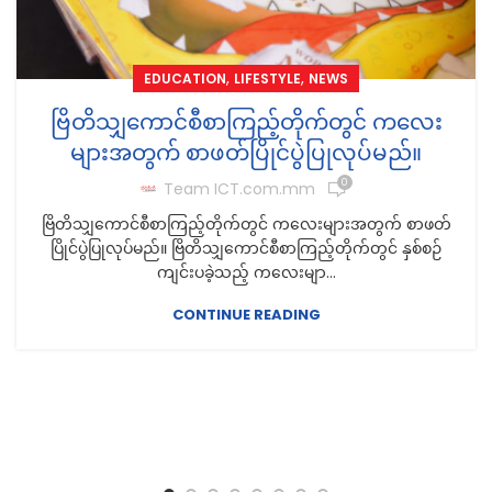
,
,
EDUCATION
LIFESTYLE
NEWS
ဗြိတိသျှကောင်စီစာကြည့်တိုက်တွင် ကလေး
များအတွက် စာဖတ်ပြိုင်ပွဲပြုလုပ်မည်။
0
Team ICT.com.mm
ဗြိတိသျှကောင်စီစာကြည့်တိုက်တွင် ကလေးများအတွက် စာဖတ်
ပြိုင်ပွဲပြုလုပ်မည်။ ဗြိတိသျှကောင်စီစာကြည့်တိုက်တွင် နှစ်စဉ်
ကျင်းပခဲ့သည့် ကလေးမျာ...
CONTINUE READING