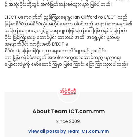
င့် အဆုံးပိုင်းတို့တွင် အကဲဖြတ်ဆန်းစစ်သွားမည် ဖြစ်ပါတယ်။
EfECT ပရောဂျက်၏ ညွှန်ကြားရေးမှူး Ian Clifford က EfECT သည်
မြန်မာနိုင်ငံ တစ်နိုင်ငံလုံးအတိုင်းအတာ ပါဝင်သည့် ဆရာ/ဆရာမများ၏
သင်ကြားရေးလေ့ကျင့်မှု ပရောဂျက်ဖြစ်ကြောင်း၊ မြန်မာနိုင်ငံ မြောက်
ပိုင်း မြစ်ကြီးနားမှ တောင်ပိုင်း ထားဝယ် အထိ၊ အရှေ့ပိုင်း ပုသိမ်မှ
အနောက်ပိုင်း လာရှိုးအထိ EfECT မှ
နိုင်ငံအနှံ့ ခြေဆန့်ပြီး ပညာရေးကောလိပ်များနှင့် ပူးပေါင်း
ကာ မြန်မာနိုင်ငံအတွက် အပေါင်းလက္ခဏာဆောင်သည့် ပညာရေး
ပြောင်းလဲမှုကို ဖော်ဆောင်ကြမှာ ဖြစ်ကြောင်း ပြောကြားသွားပါသည်။
About Team ICT.com.mm
Since 2009.
View all posts by Team ICT.com.mm