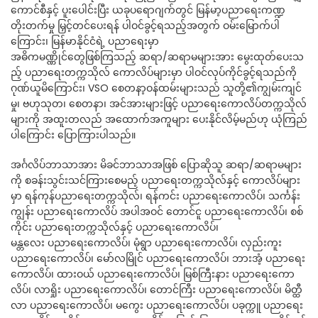
ကောင်စီနှင့် ပူးပေါင်းပြီး ယခုပရောဂျက်တွင် မြန်မာ့ပညာရေးကဏ္ဍ
တိုးတက်မှု မြှင့်တင်ပေးရန် ပါဝင်ခွင့်ရသည့်အတွက် ဝမ်းမြောက်ပါ
ကြောင်း၊ မြန်မာနိုင်ငံရဲ့ ပညာရေးမှာ
အဓိကမဏ္ဏိုင်တွေဖြစ်ကြသည့် ဆရာ/ဆရာမများအား မွေးထုတ်ပေးသ
ည့် ပညာရေးတက္ကသိုလ် ကောလိပ်များမှာ ပါဝင်လုပ်ကိုင်ခွင့်ရသည်ကို
ဂုဏ်ယူမိကြောင်း၊ VSO စေတနာ့ဝန်ထမ်းများသည် သူတို့၏ကျွမ်းကျင်
မှု၊ ဗဟုသုတ၊ စေတနာ၊ အင်အားများဖြင့် ပညာရေးကောလိပ်တက္ကသိုလ်
များကို အထူးတလည် အထောက်အကူများ ပေးနိုင်လိမ့်မည်ဟု ယုံကြည်
ပါကြောင်း ပြောကြားပါသည်။
အင်္ဂလိပ်ဘာသာအား မိခင်ဘာသာအဖြစ် ပြောဆိုသူ ဆရာ/ဆရာမများ
ကို စခန်းသွင်းသင်ကြားစေမည့် ပညာရေးတက္ကသိုလ်နှင့် ကောလိပ်များ
မှာ ရန်ကုန်ပညာရေးတက္ကသိုလ်၊ ရန်ကင်း ပညာရေးကောလိပ်၊ သင်္ကန်း
ကျွန်း ပညာရေးကောလိပ် အပါအဝင် တောင်ငူ ပညာရေးကောလိပ်၊ စစ်
ကိုင်း ပညာရေးတက္ကသိုလ်နှင့် ပညာရေးကောလိပ်၊
မန္တလေး ပညာရေးကောလိပ်၊ မုံရွာ ပညာရေးကောလိပ်၊ လှည်းကူး
ပညာရေးကောလိပ်၊ မော်လမြိုင် ပညာရေးကောလိပ်၊ ဘားအံ့ ပညာရေး
ကောလိပ်၊ ထားဝယ် ပညာရေးကောလိပ်၊ မြစ်ကြီးနား ပညာရေးကော
လိပ်၊ လာရှိုး ပညာရေးကောလိပ်၊ တောင်ကြီး ပညာရေးကောလိပ်၊ မိတ္ထီ
လာ ပညာရေးကောလိပ်၊ မကွေး ပညာရေးကောလိပ်၊ ပခုက္ကူ ပညာရေး