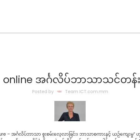
 online အင်္ဂလိပ်ဘာသာသင်တန်း တ
Posted by
Team ICT.com.mm
ulture – အင်္ဂလိပ်ဘာသာ စူးစမ်းလေ့လာခြင်း၊ ဘာသာစကားနှင့် ယဉ်ကျေးမ