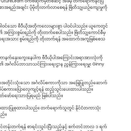
tureLearn ဝက်ဗ်ဆိုက်မှတစ်ဆင့် အခမဲ့ တက်ရောက်နိုင်ပြီ
ည်အချင်း ပိုမိုတိုးတက်လာစေရန် ဗြိတိသျှယဉ်ကျေးမှုကို
ုံပါဝင်သော ဗီဒီယိုအတိုကလေးများစွာ ပါဝင်ပါသည်။ ယူကေတွင်
ျား၏ အကြားစွမ်းရည်ကို တိုးတက်စေပါသည်။ ဗြိတိသျှကောင်စီမှ
င့် အရေးအသား စွမ်းရည်ကို တိုးတက်ရန် အထောက်အကူဖြစ်စေသ
ူရန် အင်တာနက်နှေးကွေးနေပါက ဗီဒီယိုပါအကြောင်းအရာအားလုံးကို
င်စီ၏ အင်္ဂလိပ်ဘာသာသင်ကြားရေးဌာန ညွှန်ကြားရေးမှူး Ginny
ာဝအတိုင်းသုံးသော အင်္ဂလိပ်စကားကိုသာ အခြေပြုတည်ဆောက်
်္ဂလိပ်စကားပြောလေ့ကျင့်ရန် ထည့်သွင်းပေးထားပါသည်။
ထုတ်ဖော်ရေးသားပြရမည် ဖြစ်ပါသည်။
ု စံထားပြုစုထားပါသည်။ တက်ရောက်သူတွင် နိုင်ငံတကာသုံး
သည်။
်တန်းတက်ရန် စာရင်းသွင်းပြီးသည်နှင့် စက်တင်ဘာလ ၁ ရက်