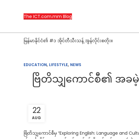
The ICT.com.mm Blog
မြန်မာနိုင်ငံ၏ #၁ အိုင်တီသီးသန့် အွန်လိုင်းစတိုး။
,
,
EDUCATION
LIFESTYLE
NEWS
ဗြိတိသျှကောင်စီ၏ အခမဲ့
22
AUG
ဗြိတိသျှကောင်စီမှ “Exploring English: Language and C