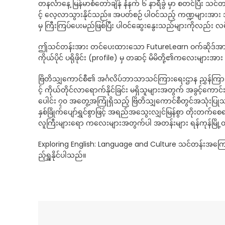
တနင်္လာနေ့ မြန်မာစံတော်ချိန် နံနက် ၆ နာရီခွဲ မှာ စတင်ပြီး သင
င့် လေ့လာသွားနိုင်သည်။ အပတ်စဉ် ပါဝင်သည့် ကဏ္ဍများအား အ
မှ ကြီးကြပ်ပေးမည်ဖြစ်ပြီး ပါဝင်ဆွေးနွေးသည်များကိုလည်း လ
ဤသင်တန်းအား တင်ပေးထားသော FutureLearn ဝက်ဆိုဒ်အား ဝင်ရော
ကိုယ်ပိုင် ပရိုဖိုင်း (profile) မှ တဆင့် မိမိတို့၏ကလေးများ
ဗြိတိသျှကောင်စီ၏ အင်္ဂလိပ်ဘာသာသင်ကြားရေးဌာန ညွှန်ကြား
င့် ကိုယ်တိုင်လာရောက်နိုင်ခြင်း မရှိသူများအတွက် အခွင့်ကောင်
ပေါင်း ၇၀ အတွေ့အကြုံရှိသည့် ဗြိတိသျှကောင်စီတွင်အသုံးပ
နှစ်ခြိုက်ပျော်ရွှင်စွာဖြင့် အရည်အသွေးလျှင်မြန်စွာ တိုးတ
လူကြီးများရော ကလေးများအတွက်ပါ အတန်းများ ရန်ကုန်မြို့တ
Exploring English: Language and Culture သင်တန်းအကြ
ည့်ရှူနိုင်ပါသည်။