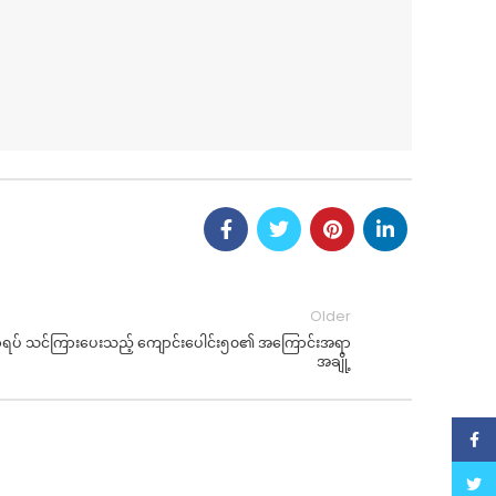
Older
ပညာရပ် သင်ကြားပေးသည့် ကျောင်းပေါင်း၅၀၏ အကြောင်းအရာ
အချို့
Face
Twitt