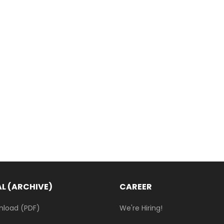
L (ARCHIVE)
CAREER
nload (PDF)
We're Hiring!