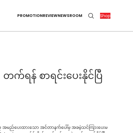
Shop
PROMOTION
REVIEW
NEWSROOM
က်ရန် စာရင်းပေးနိုင်ပြီ
ှု” ဟု အမည်ပေးထားသော အင်တာနက်ပေါ်မှ အခမဲ့သင်ကြားပေးမ