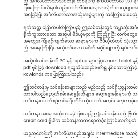
ည့် အင်္ဂလိပ်ဘာသာသင်တန်း တစ်ရပ်ကို စက်တင်ဘာလ (၁) ရက်နေ
ဖြစ်ကြောင်းသိရပါသည်။ အင်္ဂလိပ်စာလေ့လာလိုက်စားသူများ
အခြေခံပြီး အင်္ဂလိပ်ဘာသာအသုံးအစွဲများကို သင်ကြားပေးမည်
ရက်သတ္တ ခြောက်ပါတ်ကြာမည့် ဤသင်တန်းတွင် ကမ္ဘာသုံးအင်္ဂ
ရိုက်ကူးထားသော အဆိုပါ ဗီဒီယိုများကို ကြည့်ရှုပြီး လက်တွေ
အတွေ့အကြုံရင့်ကျက်သော ဆရာများက ဗီဒီယိုထဲတွင် သုံးသွာ
ည့် အရေးကြီးပြီး အသုံးဝင်သော အစိတ်အပိုင်းများကို ရှင်းလင်း
အဆိုပါသင်တန်းကို PC နှင့် laptop များဖြင့်သာမက tablet နှင့်
pdf ဖိုင်ဖြင့် download ရယူသိမ်းဆည်းဖတ်ရှူ နိုင်သောကြောင
Rowlands ကပြောကြားပါသည်။
ဤသင်တန်းမှ သင်ခန်းစာများသည် မည်သည့် သင်ရိုးညွှန်းတ
ထားပါသည်။ ဉာဏ်စမ်းမေးခွန်းတိုများ၊ ဆွေးနွေးခန်းများကို 
သင်တန်းအပတ်စဉ်တစ်ခုပြီးတိုင်း ထိုအပတ်အတွင်း လေ့လာခဲ့
သင်တန်း အစမှ အဆုံး အခမဲ့ ဖြစ်သည့် ဤသင်တန်းသည် ဗြိတိသျှ
credit card ရှိပါက သင်တန်းတက်ရောက်ခဲ့ကြောင်းလက်မှတ် “
ယခုသင်တန်းကို အင်္ဂလိပ်အရည်အချင်း intermediate အဆင်