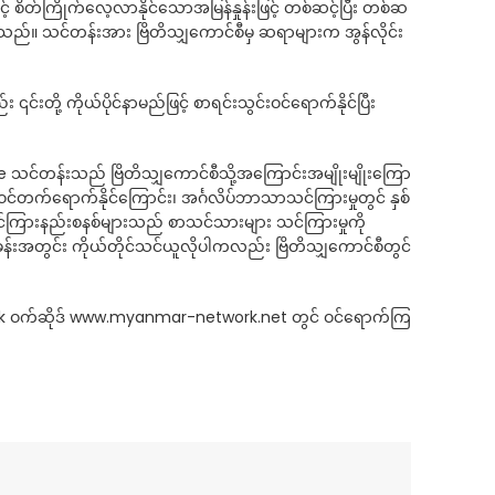
င့် စိတ်ကြိုက်လေ့လာနိုင်သောအမြန်နှုန်းဖြင့် တစ်ဆင့်ပြီး တစ်ဆ
ါသည်။ သင်တန်းအား ဗြိတိသျှကောင်စီမှ ဆရာများက အွန်လိုင်း
့ ကိုယ်ပိုင်နာမည်ဖြင့် စာရင်းသွင်းဝင်ရောက်နိုင်ပြီး
 သင်တန်းသည် ဗြိတိသျှကောင်စီသို့အကြောင်းအမျိုးမျိုးကြော
့ပါဝင်တက်ရောက်နိုင်ကြောင်း၊ အင်္ဂလိပ်ဘာသာသင်ကြားမှုတွင် နှစ်
သင်ကြားနည်းစနစ်များသည် စာသင်သားများ သင်ကြားမှုကို
်ခန်းအတွင်း ကိုယ်တိုင်သင်ယူလိုပါကလည်း ဗြိတိသျှကောင်စီတွင်
rk ဝက်ဆိုဒ် www.myanmar-network.net တွင် ဝင်ရောက်ကြ