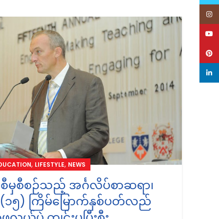
Inst
2
YouT
AU
Pinte
linke
,
,
DUCATION
LIFESTYLE
NEWS
စီမှစီစဉ်သည့် အင်္ဂလိပ်စာဆရာ၊
၁၅) ကြိမ်မြောက်နှစ်ပတ်လည်
ောဖလှယ်ပွဲ ကျင်းပပြီးစီး
အ