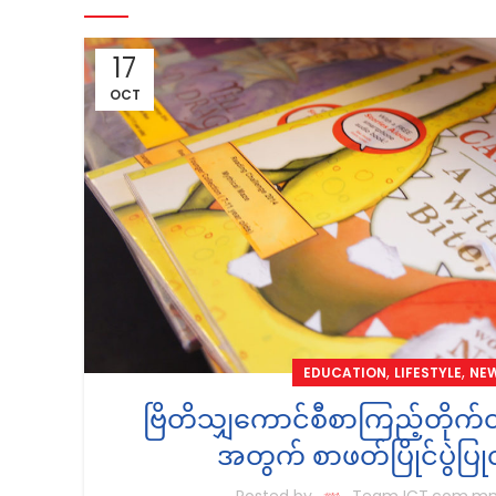
17
OCT
,
,
EDUCATION
LIFESTYLE
NE
ဗြိတိသျှကောင်စီစာကြည့်တိုက
အတွက် စာဖတ်ပြိုင်ပွဲပြ
Posted by
Team ICT.com.m