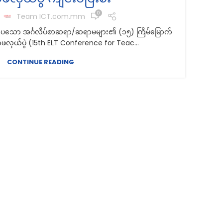
0
y
Team ICT.com.mm
ကျင်းပသော အင်္ဂလိပ်စာဆရာ/ဆရာမများ၏ (၁၅) ကြိမ်မြောက်
ောဖလှယ်ပွဲ (15th ELT Conference for Teac...
မ
CONTINUE READING