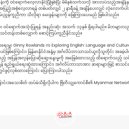
်တန်းကို ဝင်ရောက်လေ့လာနိုင်ပြီဖြစ်ပြီး မိမိနှစ်သက်သလို အားလပ်သည့်အချိန်နှ
ပြည့်အစုံလေ့လာရန် တစ်ပတ်လျှင် ၂ နာရီခန့် အချိန်ပေးလျှင် လုံလောက်ပ
မ်းညွှန်ကူညီကာ သိလိုရာ မေးခွန်းများကို ဖြေကြားပေးမည် ဖြစ်ပါသည်။
က်အသုံးပြုရန် အနည်းဆုံး အသက် ၁၃နှစ် ရှိရပါမည်။ မိဘများလည်း ၎င်းတို
အား သင်တန်းတစ်လျှောက် စောင့်ကြပ်ကူညီနိုင်သည်။
ရေးမှူး Ginny Rowlands က Exploring English: Language and Culture
းပင်ဖြစ်ကြောင်း၊ မြန်မာနိုင်ငံအနှံ့မှ အင်္ဂလိပ်ဘာသာသင်ယူလိုသူတိုင်း အခမဲ
ြုသည့် အပြန်အလှန်ပြောဆိုဆွေးနွေးမှုကို အခြေခံထားသည့် ထိရောက်သည့် 
က်စေရန် ရည်ရွယ်ရေးဆွဲထားကြောင်း၊ အင်္ဂလိပ်ဘာသာအား ဆရာများဖြင့် စာသင
ွင်ဖွင့်လှစ်ထားကြောင်း ပြောကြားပါသည်။
ောင်းအသေးစိတ် ထပ်မံသိရှိလိုပါက ဗြိတိသျှကောင်စီ၏ Myanmar Netwo