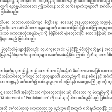
့မှစ၍ ယူကေနိုင်ငံ၏ အခမဲ့အွန်လိုင်းသင်တန်းများပေါင်းစည်းထားသည့် Fu
အတွက် ရည်ရွယ်ထားသော ဤသင်တန်းသည် တက်ရောက်သူများ၏ အင်္ဂလိပ်စာအရ
 ဖြစ်ပါသည်။
လိပ်စာ၊ သဘာဝပတ်ဝန်းကျင်၊ စီးပွါးရေး၊ စာပေနှင့် အနုပညာစသည့် ကဏ္ဍစ
့ပြောဆိုသော အင်္ဂလိပ်စကားနမူနာများကို နားထောင်ခြင်းဖြင့် သင်ကြားသူမ
းသော စကားအသုံးအနှုန်းများကို ခွဲခြမ်းစိတ်ဖြာလေ့လာပြီး စကားပြောနှ
ပို့ချပေးမည် ဖြစ်ပါသည်။
 မိုဘိုင်းလ်ဖုံးများဖြင့်လည်း လွယ်ကူစွာအသုံးပြုနိုင်ပြီး ဗီဒီယိုကြည့်ရှ
့် မြန်မာနိုင်ငံမှတက်ရောက်သူများ အခက်အခဲမရှိနိုင်ကြောင်း ဗြိတိသျှကော
မ်းတစ်ခုကိုမှ မူတည်၍ တည်ဆောက်ထားခြင်းမရှိဘဲ မိခင်ဘာသာအဖြစ် သဘ
သင်တန်းတစ်လျှောက်တွင် သင်ယူသူများ၏ နားလည်မှုကို ဆန်းစစ်ရန်နှင့် အင
သော ကဏ္ဍနှင့် ပတ်သက်၍ သင်ယူသူများ၏အမြင်နှင့် အတွေ့အကြုံများကို 
ကောင်စီ၏ အွန်လိုင်းသင်ကြားလေ့လာခြင်းနှင့် ဆိုင်သော ကျွမ်းကျင်မှုကိ
Statement of Participation” ကို ဝယ်ယူလိုပါက ဝယ်ယူနိုင်မည် ဖြစ်ပါ
့အထိ အင်္ဂလိပ်စာကို လေ့လာထားသူ မည်သူမဆိုအတွက် ရည်ရွယ်ထားပြီး သင