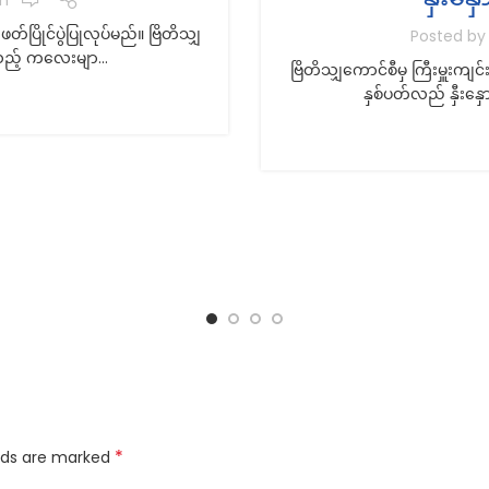
ြိုင်ပွဲပြုလုပ်မည်။ ဗြိတိသျှ
Posted b
့သည့် ကလေးမျာ...
ဗြိတိသျှကောင်စီမှ ကြီးမှူး
နှစ်ပတ်လည် နှီးနှ
*
elds are marked