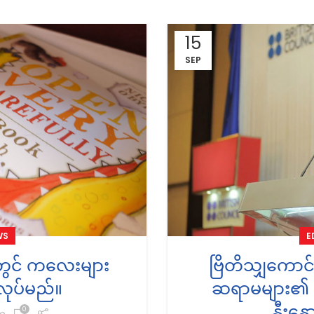
15
SEP
WS
E
်တွင် ကလေးများ
ဗြိတိသျှကောင်
ုလုပ်မည်။
ဆရာမများ၏ (
နှီးနှ
0
m