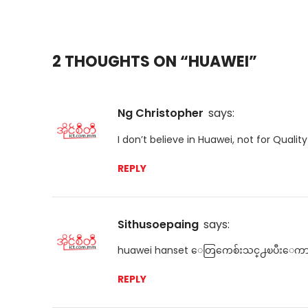
2 THOUGHTS ON “
HUAWEI
”
Ng Christopher
says:
I don’t believe in Huawei, not for Qualit
REPLY
sithusoepaing
says:
huawei hanset ေတြကေစ်းသင္႕ၿပီးေက
REPLY