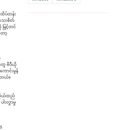
ထိပ်တန်း
အသေးစိတ်
မြှင့်တင်
တော့
့
ေ ဗီဒီယို
ကောင်းမွန်
ပါတယ်။
 ကိုယ်ထည်
းလွှာမှု
TS