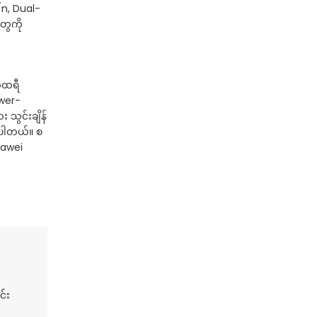
/n, Dual-
ွေကို
က်ထရီ
ower-
သွင်းချိန်
စ်ပါတယ်။ စ
uawei
င်း