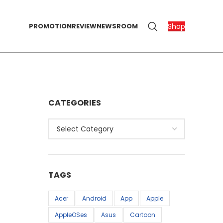
Shop
PROMOTION
REVIEW
NEWSROOM
CATEGORIES
Categories
TAGS
Acer
Android
App
Apple
AppleOSes
Asus
Cartoon