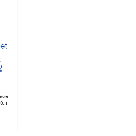
set
်
uawei
8, T