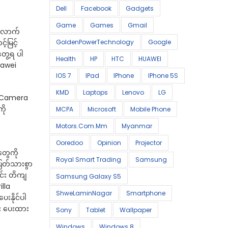
Dell
Facebook
Gadgets
Game
Games
Gmail
ိလောက်
်မြင့်
GoldenPowerTechnology
Google
တွေ့ရ ပါ
Health
HP
HTC
HUAWEI
uawei
IOS 7
IPad
IPhone
IPhone 5S
KMD
Laptops
Lenovo
LG
P Camera
ို
MCPA
Microsoft
Mobile Phone
Motors.com.mm
Myanmar
Ooredoo
Opinion
Projector
တွေကို
Royal Smart Trading
Samsung
ပြတ်သားစွာ
င်း တိကျ
Samsung Galaxy S5
illa
ShweLaminNagar
Smartphone
းနိုင်ပါ
်း ပေးထား
Sony
Tablet
Wallpaper
Windows
Windows 8