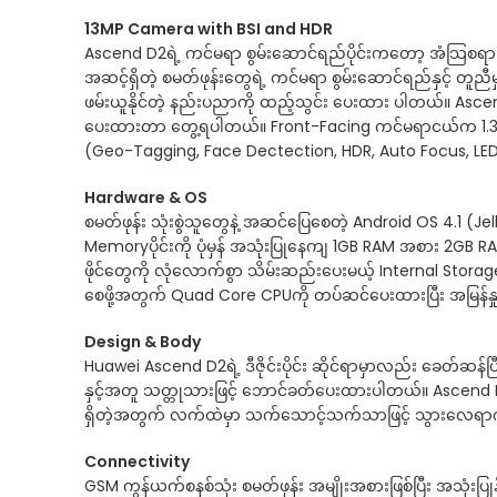
13MP Camera with BSI and HDR
Ascend D2ရဲ့ ကင်မရာ စွမ်းဆောင်ရည်ပိုင်းကတော့ အံသြစရ
အဆင့်ရှိတဲ့ စမတ်ဖုန်းတွေရဲ့ ကင်မရာ စွမ်းဆောင်ရည်နှင့် တူညီ
ဖမ်းယူနိုင်တဲ့ နည်းပညာကို ထည့်သွင်း ပေးထား ပါတယ်။ Ascen
ပေးထားတာ တွေ့ရပါတယ်။ Front-Facing ကင်မရာငယ်က 1.3MP HD
(Geo-Tagging, Face Dectection, HDR, Auto Focus, LED 
Hardware & OS
စမတ်ဖုန်း သုံးစွဲသူတွေနဲ့ အဆင်ပြေစေတဲ့ Android OS 4.1 
Memoryပိုင်းကို ပုံမှန် အသုံးပြုနေကျ 1GB RAM အစား 2GB
ဖိုင်တွေကို လုံလောက်စွာ သိမ်းဆည်းပေးမယ့် Internal Storag
စေဖို့အတွက် Quad Core CPUကို တပ်ဆင်ပေးထားပြီး အမြန်နှ
Design & Body
Huawei Ascend D2ရဲ့ ဒီဇိုင်းပိုင်း ဆိုင်ရာမှာလည်း ခေတ်ဆန်ပြ
နှင့်အတူ သတ္တုသားဖြင့် ဘောင်ခတ်ပေးထားပါတယ်။ Ascend D
ရှိတဲ့အတွက် လက်ထဲမှာ သက်သောင့်သက်သာဖြင့် သွားလေရာကို
Connectivity
GSM ကွန်ယက်စနစ်သုံး စမတ်ဖုန်း အမျိုးအစားဖြစ်ပြီး အသုံး