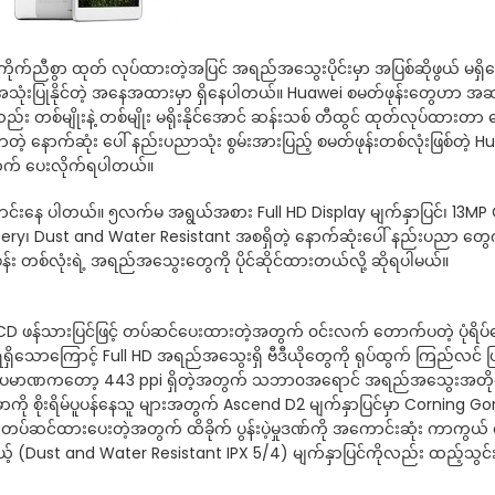
 ကိုက်ညီစွာ ထုတ် လုပ်ထားတဲ့အပြင် အရည်အသွေးပိုင်းမှာ အပြစ်ဆိုဖွယ် မရှ
ေး အသုံးပြုနိုင်တဲ့ အနေအထားမှာ ရှိနေပါတယ်။ Huawei စမတ်ဖုန်းတွေဟာ အဆင့
လည်း တစ်မျိုးနဲ့ တစ်မျိုး မရိုးနိုင်အောင် ဆန်းသစ် တီထွင် ထုတ်လုပ်ထားတာ 
နောက်ဆုံး ပေါ် နည်းပညာသုံး စွမ်းအားပြည့် စမတ်ဖုန်းတစ်လုံးဖြစ်တဲ့ H
်ဆက် ပေးလိုက်ရပါတယ်။
းနေ ပါတယ်။ ၅လက်မ အရွယ်အစား Full HD Display မျက်နှာပြင်၊ 13M
y၊ Dust and Water Resistant အစရှိတဲ့ နောက်ဆုံးပေါ် နည်းပညာ တွေက
း တစ်လုံးရဲ့ အရည်အသွေးတွေကို ပိုင်ဆိုင်ထားတယ်လို့ ဆိုရပါမယ်။
LCD ဖန်သားပြင်ဖြင့် တပ်ဆင်ပေးထားတဲ့အတွက် ၀င်းလက် တောက်ပတဲ့ ပုံရိပ်
ရရှိသောကြောင့် Full HD အရည်အသွေးရှိ ဗီဒီယိုတွေကို ရုပ်ထွက် ကြည်လင် 
Pixel ပမာဏကတော့ 443 ppi ရှိတဲ့အတွက် သဘာ၀အရောင် အရည်အသွေးအတို
းပဲ့မှာကို စိုးရိမ်ပူပန်နေသူ များအတွက် Ascend D2 မျက်နှာပြင်မှာ Corning Gor
တပ်ဆင်ထားပေးတဲ့အတွက် ထိခိုက် ပွန်းပဲ့မှုဒဏ်ကို အကောင်းဆုံး ကာကွယ် ပေ
ေးမယ့် (Dust and Water Resistant IPX 5/4) မျက်နှာပြင်ကိုလည်း ထည့်သွင