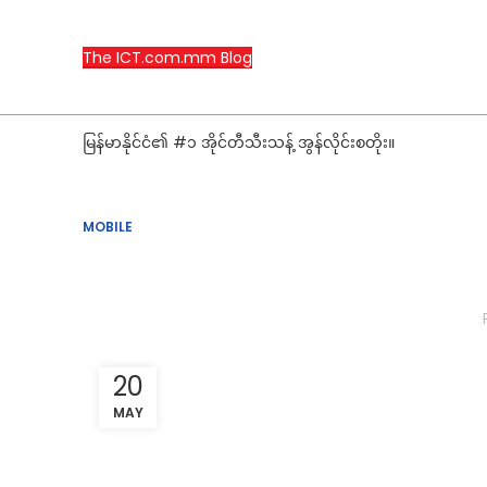
The ICT.com.mm Blog
မြန်မာနိုင်ငံ၏ #၁ အိုင်တီသီးသန့် အွန်လိုင်းစတိုး။
MOBILE
20
MAY