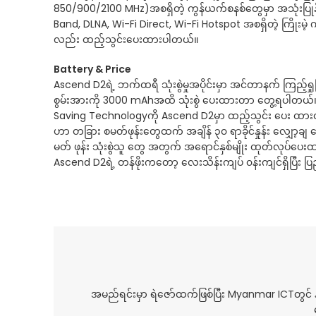
850/900/2100 MHz)အစရှိတဲ့ ကွန်ယက်စနစ်တွေမှာ အသုံးပြုနို
Band, DLNA, Wi-Fi Direct, Wi-Fi Hotspot အစရှိတဲ့ ကြိုးမ
လည်း ထည့်သွင်းပေးထားပါတယ်။
Battery & Price
Ascend D2ရဲ့ ဘက်ထရီ သုံးစွဲမှုအပိုင်းမှာ အင်တာနက် ကြည့်ရှုခြ
စွမ်းအားကို 3000 mAhအထိ သုံးစွဲ ပေးထားတာ တွေ့ရပါတယ်။
Saving Technologyကို Ascend D2မှာ ထည့်သွင်း ပေး ထားတဲ
ဟာ တခြား စမတ်ဖုန်းတွေထက် အချိန် ၃၀ ရာခိုင်နှုန်း လျှော့ခ
မတ် ဖုန်း သုံးစွဲသူ တွေ အတွက် အရောင်နှစ်မျိုး ထုတ်လုပ်ပေ
Ascend D2ရဲ့ တန်ဖိုးကတော့ လေးသိန်းကျပ် ၀န်းကျင်ရှိပြီး
အမည်ရင်းမှာ ရဲဇော်ထက်ဖြစ်ပြီး Myanmar ICTတွင် န