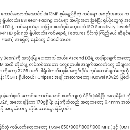
ာ ကောင်းလောက်အောင်ပါပဲ။ 13MP စွမ်းရည်ရှိတဲ့ ကင်မရာ အရည်အသွေး က 
မှု ရှိပါတယ်။ BSI Rear-Facing ကင်မရာ အမျိုးအစားဖြစ်ပြီး ရုပ်ပုံတွေကို 
d D2ရဲ့ ကင်မရာထဲမှာ တခြား စမတ်ဖုန်းတွေထက် ISO Sensitivity Levelကို 
 စွမ်းရည် ရှိပါတယ်။ ကင်မရာရဲ့ Features ပိုင်းကို ကြည့်မယ် ဆိုရင်
Flash) အစရှိတဲ့ စနစ်တွေ ပါ၀င်ပါတယ်။
(Jelly Bean)ကို အသုံးပြု ပေးထားပါတယ်။ Ascend D2ရဲ့ ထူးခြားချက်ကတော
 RAM အထိ တိုးခဲျ့ တပ်ဆင်ထားတာ တွေ့ရမှာပါ။ အချက်အလက်တွေ သီချင်းတွ
e ကိုတော့ 32GB အထိ ပါရှိပါတယ်။ ဖုန်းအတွင်းပိုင်း လုပ်ဆောင်ချက်တွေကို 
ုန်း 1.5GHz ရှိပါတယ်။ Chipset အမျိုးအစားကတော့ Huawei K3V2ပဲ ဖြစ်
ီး စွဲမက်ဖွယ် ကောင်းလောက်အောင် စမတ်ကျတဲ့ ဒီဇိုင်းပုံစံရှိပြီး အလူမီနီယံ
2ရဲ့ အလေးချိန်ဟာ 170gရှိပြီး ဖုန်းကိုယ်ထည် အထူကတော့ 9.4mm အထိ ပါ
 အလွယ်တကူ ကိုင်ဆောင်သွားနိုင်မှာပါ။
ပြုနိုင်တဲ့ ကွန်ယက်တွေကတော့ (GSM 850/900/1800/1900 MHz )နှင့် (UM