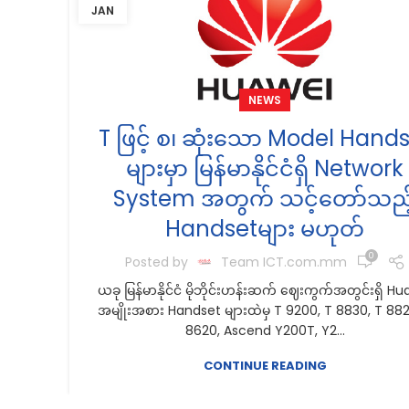
JAN
NEWS
T ဖြင့် စ၊ ဆုံးသော Model Hand
များမှာ မြန်မာနိုင်ငံရှိ Network
System အတွက် သင့်တော်သည့
Handsetများ မဟုတ်
0
Posted by
Team ICT.com.mm
ယခု မြန်မာနိုင်ငံ မိုဘိုင်းဟန်းဆက် ဈေးကွက်အတွင်းရှိ H
အမျိုးအစား Handset များထဲမှ T 9200, T 8830, T 882
8620, Ascend Y200T, Y2...
CONTINUE READING