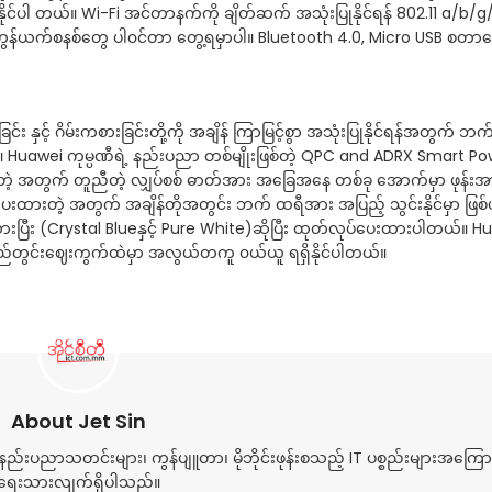
င်ပါ တယ်။ Wi-Fi အင်တာနက်ကို ချိတ်ဆက် အသုံးပြုနိုင်ရန် 802.11 a/b/g
ဲ့ ကွန်ယက်စနစ်တွေ ပါ၀င်တာ တွေ့ရမှာပါ။ Bluetooth 4.0, Micro USB စတာတ
င်း နှင့် ဂိမ်းကစားခြင်းတို့ကို အချိန် ကြာမြင့်စွာ အသုံးပြုနိုင်ရန်အတွက် ဘ
 Huawei ကုမ္ပဏီရဲ့ နည်းပညာ တစ်မျိုးဖြစ်တဲ့ QPC and ADRX Smart P
့ အတွက် တူညီတဲ့ လျှပ်စစ် ဓာတ်အား အခြေအနေ တစ်ခု အောက်မှာ ဖုန်းအား 
ျ ပေးထားတဲ့ အတွက် အချိန်တိုအတွင်း ဘက် ထရီအား အပြည့် သွင်းနိုင်မှာ ဖြ
းထားပြီး (Crystal Blueနှင့် Pure White)ဆိုပြီး ထုတ်လုပ်ပေးထားပါတယ်။ H
 ပြည်တွင်းဈေးကွက်ထဲမှာ အလွယ်တကူ ၀ယ်ယူ ရရှိနိုင်ပါတယ်။
About Jet Sin
ည်းပညာသတင်းများ၊ ကွန်ပျူတာ၊ မိုဘိုင်းဖုန်းစသည့် IT ပစ္စည်းများအကြော
ရေးသားလျက်ရှိပါသည်။