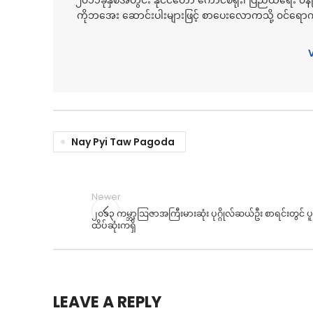
၂၀၁၁ခုနှစ်အတွင်း နိုင်ငံတော် ကောင်စီရုံး၊ ပြည်ထဲရေး ၀န
ကိုဘအေး ဆောင်းပါးများဖြင့် စာပေးလောကသို့ ၀င်ရောက
Nay Pyi Taw Pagoda
Newer
၂၀၁၃ ကမ္ဘာ့သြဇာအကြီးမားဆုံး ပုဂ္ဂိုလ်ဆယ်ဦး စာရင်းတွင် ပ
ထိပ်ဆုံးကရှိ
LEAVE A REPLY