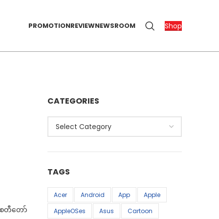
Shop
PROMOTION
REVIEW
NEWSROOM
CATEGORIES
Categories
TAGS
Acer
Android
App
Apple
 စေတီတော်
AppleOSes
Asus
Cartoon