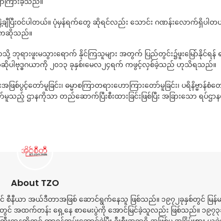
ြောကြားခဲ့သည်။
်းနဲ့ချီပြီး၀င်ပါတယ်။ ပုံမှန်ရက်တွေ ဆိုရင်လည်း သောင်း ဂဏန်းလောက်ရှိပါတ
းကဆိုသည်။
သို့ ဘုရားဖူးမသွားရောက် နိုင်ကြသူများ အတွက် ပြည်တွင်း၌ဖူးမြော်နိုင်ရန် ရ
အဆိုပါဗုဒ္ဓဂယာကို ၂၀၁၃ ခုနှစ်၊မေလ၂၄ရက် ကဖွင့်လှစ်ခဲ့သည် ဟုသိရသည်။
ြစ်ပွင့်တော်မူခြင်း၊ ဓမ္မာစကြာတရားဟောကြားတော်မူခြင်း၊ ပရိနိဗ္ဗာန်စံတော
ော်မူသည့် ဌာနကိုသာ တည်ဆောက်ပြီးစီးထားခြင်းဖြစ်ပြီး အခြားသော ရပ်ဌာနမ
About TZO
် စီနီယာ အယ်ဒီတာအဖြစ် ဆောင်ရွက်နေသူ ဖြစ်သည်။ ၁၉၇၂ခုနှစ်တွင် မြန်
နှစ်တွင် အထက်တန်း ရှေ့နေ စာမေးပွဲကို အောင်မြင်ခဲ့သူလည်း ဖြစ်သည်။ ၁၉၇၃ခု