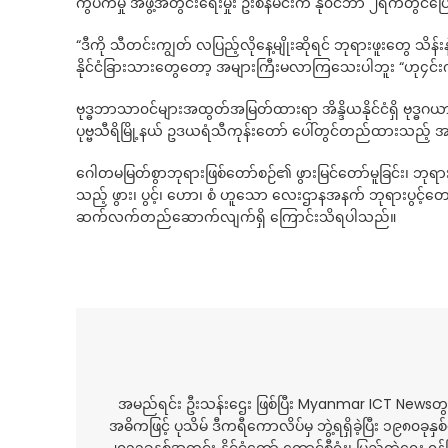
ကွပ်ကဲမှု အဖွဲ့အတွင်းရေးမှုး ဦးစိန်မင်းက နို၀င်ဘာ ၂ရက်တွင်ပ
“ဒီကို သီတင်းကျွတ် လပြည့်လိုနေ့မျိုးဆိုရင် ဘုရားဖူးတွေ သိန
နိုင်ငံခြားသားတွေတော့ အများကြီးမလာကြသေးပါဘူး “ဟု၄င်
ဗုဒ္ဓဘာသာ၀င်များအထွတ်အမြတ်ထားရာ အိန္ဒိယနိုင်ငံရှိ ဗုဒ္ဓဂယာ
ပုဗ္ဗသီရိမြို့နယ် ဥဒယရံသီကုန်းတော် ပေါ်တွင်တည်ထားသည့် 
ဂေါတမမြတ်စွာဘုရားဖြစ်တော်စဉ်၏ ဖွားမြင်တော်မူခြင်း၊ ဘုရားအဖ
သည့် ဖွား၊ ပွင့်၊ ဟော၊ စံ ဟူသော လေးဌာနအနက် ဘုရားပွင့်တ
ဆက်လက်တည်ဆောက်လျက်ရှိ ကြောင်းသိရပါသည်။
အမည်ရင်း ဦးသန်းဌေး ဖြစ်ပြီး Myanmar ICT Newsတွင
အဓိကဖြင့် ပုသိမ် ဒီကရီကောလိပ်မှ ဘွဲ့ရရှိခဲ့ပြီး ၁၉၈၀ခု