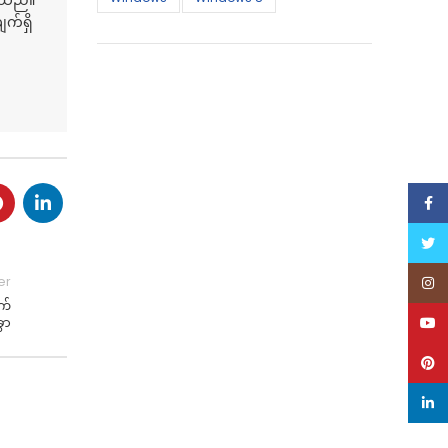
ဲ့သည်။
က်ရှိ
Face
Twitt
er
Inst
က်
YouT
ွာ
Pinte
linke