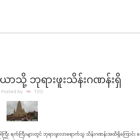
ယာသို့ ဘုရားဖူးသိန်းဂဏန်းရှိ
Posted by
TZO
ခါကြီး ရက်ကြီးများတွင် ဘုရားဖူးလာရောက်သူ သိန်းဂဏန်းအထိရှိကြောင်း