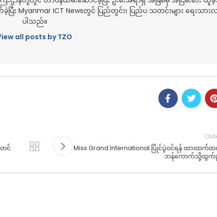
်ကြီးဌာနတို့တွင် တာ၀န်ထမ်းဆောင်ခဲ့ပြီး ဦးစီးအရာရှိ အဖြစ်မှ အငြိမ်းစား ယူခ
်ခဲ့ပြီး Myanmar ICT Newsတွင် ပြည်တွင်း၊ ပြည်ပ သတင်းများ ရေးသားလျ
ပါသည်။
View all posts by TZO
Old
ူတင်
Miss Grand International ပြိုင်ပွဲဝင်ရန် ထားထက်ထ
ဘန်ကောက်သို့ထွက်ခ