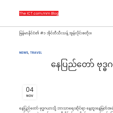
The ICT.com.mm Blog
မြန်မာနိုင်ငံ၏ #၁ အိုင်တီသီးသန့် အွန်လိုင်းစတိုး။
,
NEWS
TRAVEL
နေပြည်တော် ဗုဒ္ဓဂ
04
NOV
နေပြည်တော် ဗုဒ္ဓဂယာသို့ ဘာသာရေးဆိုင်ရာ နေ့ထူးနေ့မြတ်အ