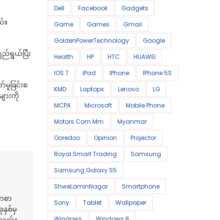
Dell
Facebook
Gadgets
ယ်။
Game
Games
Gmail
GoldenPowerTechnology
Google
ည်ရွယ်ပြီး
Health
HP
HTC
HUAWEI
IOS 7
IPad
IPhone
IPhone 5S
်မူခြင်းစ
KMD
Laptops
Lenovo
LG
ျားကို
MCPA
Microsoft
Mobile Phone
Motors.com.mm
Myanmar
Ooredoo
Opinion
Projector
Royal Smart Trading
Samsung
Samsung Galaxy S5
ShweLaminNagar
Smartphone
မာစာ
Sony
Tablet
Wallpaper
နှစ်မှ
Windows
Windows 8