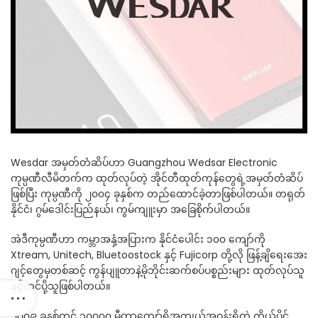
Wesdar အမှတ်တံဆိပ်ဟာ Guangzhou Wedsar Electronic
ကုမ္ပဏီလီမိတက်က ထုတ်လုပ်တဲ့ အိုင်တီထုတ်ကုန်တွေရဲ့အမှတ်တံဆိပ်
ဖြစ်ပြီး ကုမ္ပဏီကို ၂၀၀၄ ခုနှစ်က တည်ထောင်ခဲ့တာဖြစ်ပါတယ်။ တရုတ်
နိုင်ငံ၊ ဂွမ်ဒေါင်းပြည်နယ်၊ ကွမ်ကျူးမှာ အခြေစိုက်ပါတယ်။
အဲဒီကုမ္ပဏီဟာ ကမ္ဘာအနှံ့အပြားက နိုင်ငံပေါင်း ၁၀၀ ကျော်ကို
Xtream, Unitech, Bluetoostock နှင့် Fujicorp တို့လို ဖြန့်ချိရေးအေး
ဂျင့်တွေမှတစ်ဆင့် ကွန်ပျူတာနဲ့မိုဘိုင်းဆက်စပ်ပစ္စည်းများ ထုတ်လုပ်သူ
နှင့်တင်ပို့သူဖြစ်ပါတယ်။
၂၀၀၉ ခုနှစ်တွင် ၁၀၀၀၀ မီတာကျော်ရှိအကျယ်အဝန်းရှိတဲ့ ကိုယ်ပိုင်