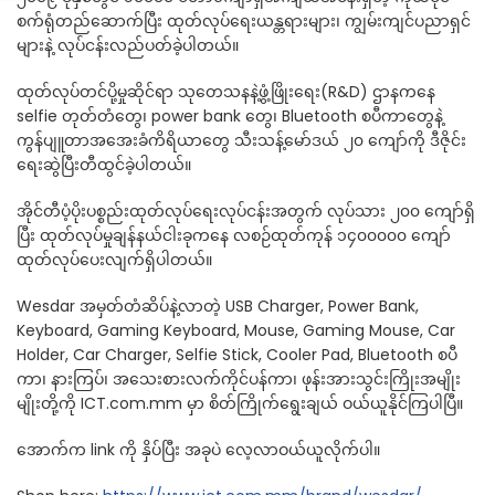
စက်ရုံတည်ဆောက်ပြီး ထုတ်လုပ်ရေးယန္တရားများ၊ ကျွမ်းကျင်ပညာရှင်
များနဲ့ လုပ်ငန်းလည်ပတ်ခဲ့ပါတယ်။
ထုတ်လုပ်တင်ပို့မှုဆိုင်ရာ သုတေသနနဲ့ဖွံ့ဖြိုးရေး(R&D) ဌာနကနေ
selfie တုတ်တံတွေ၊ power bank တွေ၊ Bluetooth စပီကာတွေနဲ့
ကွန်ပျူတာအအေးခံကိရိယာတွေ သီးသန့်မော်ဒယ် ၂၀ ကျော်ကို ဒီဇိုင်း
ရေးဆွဲပြီးတီထွင်ခဲ့ပါတယ်။
အိုင်တီပံ့ပိုးပစ္စည်းထုတ်လုပ်ရေးလုပ်ငန်းအတွက် လုပ်သား ၂၀၀ ကျော်ရှိ
ပြီး ထုတ်လုပ်မှုချန်နယ်ငါးခုကနေ လစဉ်ထုတ်ကုန် ၁၄၀၀၀၀၀ ကျော်
ထုတ်လုပ်ပေးလျက်ရှိပါတယ်။
Wesdar အမှတ်တံဆိပ်နဲ့လာတဲ့ USB Charger, Power Bank,
Keyboard, Gaming Keyboard, Mouse, Gaming Mouse, Car
Holder, Car Charger, Selfie Stick, Cooler Pad, Bluetooth စပီ
ကာ၊ နားကြပ်၊ အသေးစားလက်ကိုင်ပန်ကာ၊ ဖုန်းအားသွင်းကြိုးအမျိုး
မျိုးတို့ကို ICT.com.mm မှာ စိတ်ကြိုက်ရွေးချယ် ဝယ်ယူနိုင်ကြပါပြီ။
အောက်က link ကို နှိပ်ပြီး အခုပဲ လေ့လာဝယ်ယူလိုက်ပါ။