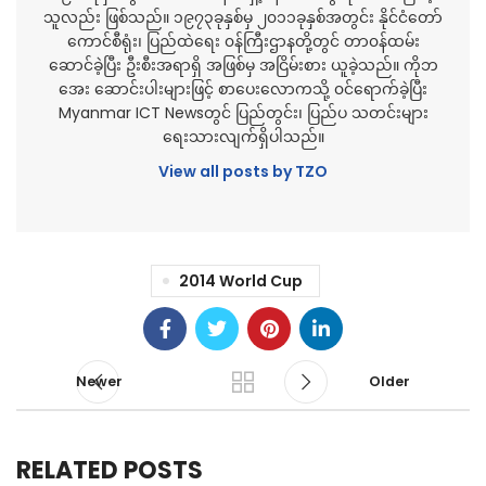
သူလည်း ဖြစ်သည်။ ၁၉၇၃ခုနှစ်မှ ၂၀၁၁ခုနှစ်အတွင်း နိုင်ငံတော်
ကောင်စီရုံး၊ ပြည်ထဲရေး ၀န်ကြီးဌာနတို့တွင် တာ၀န်ထမ်း
ဆောင်ခဲ့ပြီး ဦးစီးအရာရှိ အဖြစ်မှ အငြိမ်းစား ယူခဲ့သည်။ ကိုဘ
အေး ဆောင်းပါးများဖြင့် စာပေးလောကသို့ ၀င်ရောက်ခဲ့ပြီး
Myanmar ICT Newsတွင် ပြည်တွင်း၊ ပြည်ပ သတင်းများ
ရေးသားလျက်ရှိပါသည်။
View all posts by TZO
2014 World Cup
Newer
Older
RELATED POSTS