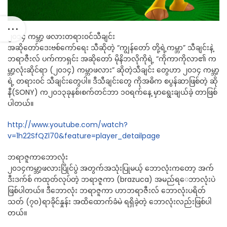
၂၀၁၄ ကမ္ဘာ့ ဖလားတရား၀င်သီချင်း
အဆိုတော်ဒေးဗစ်ကော်ရေး သီဆိုတဲ့ “ကျွန်တော် တို့ရဲ့ကမ္ဘာ” သီချင်းနဲ့
ဘရာဇီးလ် ပက်ကာရှင်း အဆိုတော် မိုနိဘလိုကိုရဲ့ “ကိုကာကိုလာ၏ က
မ္ဘာ့လုံးဆိုင်ရာ (၂၀၁၄) ကမ္ဘာဖလား” ဆိုတဲ့သီချင်း တွေဟာ ၂၀၁၄ ကမ္ဘာ့
ရဲ့ တရား၀င် သီချင်းတွေပါ။ ဒီသီချင်းတွေ ကိုအဓိက စပွန်ဆာဖြစ်တဲ့ ဆို
နီ(SONY) က၂၀၁၃ခုနစ်၊စက်တင်ဘာ ၁၀ရက်နေ့ မှာရွေးချယ်ခဲ့ တာဖြစ်
ပါတယ်။
http://www.youtube.com/watch?
v=1h22SfQZl70&feature=player_detailpage
ဘရာဇူကာဘောလုံး
၂၀၁၄ကမ္ဘာ့ဖလားပြိုင်ပွဲ အတွက်အသုံးပြုမယ့် ဘောလုံးကတော့ အက်
ဒီးဒက်စ် ကထုတ်လုပ်တဲ့ ဘရာဇူကာ (brazuca) အမည်ရ​ေဘာလုံးပဲ
ဖြစ်ပါတယ်။ ဒီဘောလုံး ဘရာဇူကာ ဟာဘရာဇီးလ် ဘောလုံးပရိတ်
သတ် (၇၀)ရာခိုင်နှုန်း အထိထောက်ခံမဲ ရရှိခဲ့တဲ့ ဘောလုံးလည်းဖြစ်ပါ
တယ်။