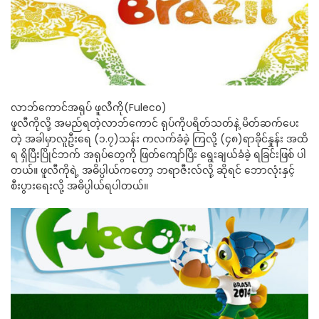
လာဘ်ကောင်အရုပ် ဖူလီကို(Fuleco)
ဖူလီကိုလို့ အမည်ရတဲ့လာဘ်ကောင် ရုပ်ကိုပရိတ်သတ်နဲ့ မိတ်ဆက်ပေး
တဲ့ အခါမှာလူဦးရေ (၁.၇)သန်း ကလက်ခံခဲ့ ကြလို့ (၄၈)ရာခိုင်နှုန်း အထိ
ရ ရှိပြီးပြိုင်ဘက် အရုပ်တွေကို ဖြတ်ကျော်ပြီး ရွေးချယ်ခံခဲ့ ရခြင်းဖြစ် ပါ
တယ်။ ဖူလီကိုရဲ့ အဓိပ္ပါယ်ကတော့ ဘရာဇီးလ်လို့ ဆိုရင် ဘောလုံးနှင့်
စီးပွားရေးလို့ အဓိပ္ပါယ်ရပါတယ်။