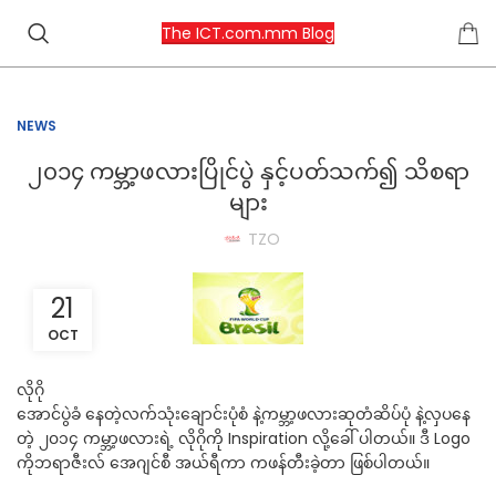
The ICT.com.mm Blog
NEWS
၂၀၁၄ ကမ္ဘာ့ဖလားပြိုင်ပွဲ နှင့်ပတ်သက်၍ သိစရာ
များ
TZO
21
OCT
လိုဂို
အောင်ပွဲခံ နေတဲ့လက်သုံးချောင်းပုံစံ နဲ့ကမ္ဘာ့ဖလားဆုတံဆိပ်ပုံ နဲ့လှပနေ
တဲ့ ၂၀၁၄ ကမ္ဘာ့ဖလားရဲ့ လိုဂိုကို Inspiration လို့ခေါ် ပါတယ်။ ဒီ Logo
ကိုဘရာဇီးလ် အေဂျင်စီ အယ်ရီကာ ကဖန်တီးခဲ့တာ ဖြစ်ပါတယ်။