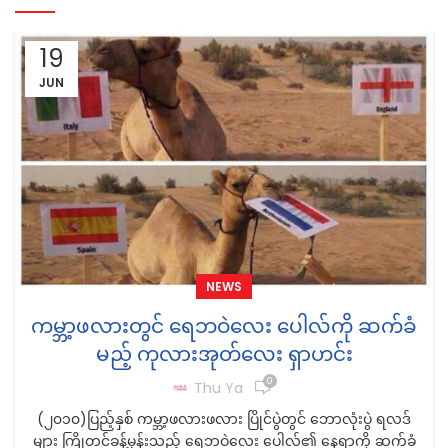
19
JUN
NEWS
ကမ္ဘာ့ဖလားတွင် ရေဘဝဲလေး ပေါလ်ကို ဆက်ခံ
မည့် ကုလားအုတ်လေး ရှာဟင်း
0
Thu Ya
(၂၀၁၀)ပြည့်နှစ် ကမ္ဘာ့ဖလားဖလား ပြိုင်ပွဲတွင် ဘောလုံးပွဲ ရလဒ်
များ ကြိုတင်ခန့်မှန်းသည့် ရေဘဝဲလေး ပေါလ်၏ နေရာကို ဆက်ခံ