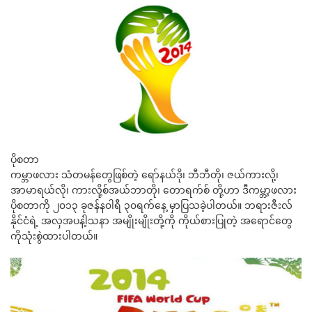
ပိုစတာ
ကမ္ဘာဖလား သံတမန်တွေဖြစ်တဲ့ ရော်နယ်ဒို၊ ဘီဘီတို၊ ဇယ်ကားလို့၊
အာမာရယ်လို၊ ကားလို့စ်အယ်ဘာတို၊ တောရက်စ် တို့ဟာ ဒီကမ္ဘာ့ဖလား
ပိုစတာကို ၂၀၁၃ ခုဇန်န၀ါရီ ၃၀ရက်နေ့ မှာပြသခဲ့ပါတယ်။ ဘရားဇီးလ်
နိုင်ငံရဲ့ အလှအပနဲ့ါသနာ အမျိုးမျိုးတို့ကို ကိုယ်စားပြုတဲ့ အရောင်တွေ
ကိုသုံးစွဲထားပါတယ်။