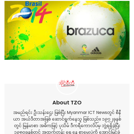
About TZO
အမည်ရင်း ဦးသန်းဌေး ဖြစ်ပြီး Myanmar ICT Newsတွင် စီနီ
ယာ အယ်ဒီတာအဖြစ် ဆောင်ရွက်နေသူ ဖြစ်သည်။ ၁၉၇၂ခုနှစ်
တွင် မြန်မာစာ အဓိကဖြင့် ပုသိမ် ဒီကရီကောလိပ်မှ ဘွဲ့ရရှိခဲ့ပြီး
၁၉၈၀ခုနှစ်တွင် အထက်တန်း ရှေ့နေ စာမေးပွဲကို အောင်မြင်ခဲ့