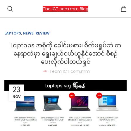
The ICT.com.mm Blog
,
,
LAPTOPS
NEWS
REVIEW
Laptops အစုံကို ခေါင်းမစား၊ စိတ်မရှုပ်ဘဲ တ
နေရာထဲမှာ ရွေးချယ်ဝယ်ယူနိုင်အောင် စီစဉ်
ပေးလိုက်ပါတယ်ရှင်
Team ICT.com.mm
23
NOV