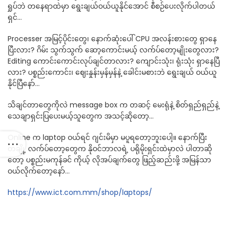
ရှုပ်ဘဲ တနေရာထဲမှာ ရွေးချယ်ဝယ်ယူနိုင်အောင် စီစဉ်ပေးလိုက်ပါတယ်
ရှင်…
Processer အမြင့်ပိုင်းတွေ၊ နောက်ဆုံးပေါ် CPU အလန်းစားတွေ ရှာနေ
ပြီးလား? ဂိမ်း သွက်သွက် ဆော့ကောင်းမယ့် လက်ပ်တော့မျိုးတွေလား?
Editing ကောင်းကောင်းလုပ်ချင်တာလား? ကျောင်းသုံး၊ ရုံးသုံး ရှာနေပြီ
လား? ပစ္စည်းကောင်း၊ ဈေးနှုန်းမှန်မှန်နဲ့ ခေါင်းမစားဘဲ ရွေးချယ် ဝယ်ယူ
နိုင်ပြီနော်…
သိချင်တာတွေကိုလဲ message box က တဆင့် မေးရုံနဲ့ စိတ်ရှည်ရှည်နဲ့
သေချာရှင်းပြပေးမယ့်သူတွေက အသင့်ဆိုတော့…
Online က laptop ဝယ်ရင် ဂျင်းမိမှာ မပူရတော့ဘူးပေါ့။ နောက်ပြီး
တချို့ လက်ပ်တော့တွေက နိုဝင်ဘာလရဲ့ ပရိုမိုးရှင်းထဲမှာလဲ ပါတာဆို
တော့ ပစ္စည်းမကုန်ခင် ကိုယ့် လိုအပ်ချက်တွေ ဖြည့်ဆည်းဖို့ အမြန်သာ
ဝယ်လိုက်တော့နော်…
https://www.ict.com.mm/shop/laptops/