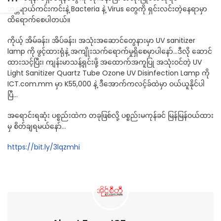
အန္တရာယ်ကင်းကင်းနဲ့ Bacteria နဲ့ Virus တွေကို ရှင်းလင်းတဲ့နေရာမှာ
ထိရောက်စေပါတယ်။
ကိုယ့် အိမ်ခန်း၊ အိပ်ခန်း၊ အသုံးအဆောင်တွေနားမှာ UV sanitizer
lamp ကို ဖွင့်ထားရုံနဲ့ အကျိုးသက်ရောက်မှုရှိစေမှာပါနော်…ဒီလို ဆောင်
ထားသင့်ပြီး၊ ကျန်းမာသန့်ရှင်းဖို့ အထောက်အကူပြု အသုံးဝင်တဲ့ UV
Light Sanitizer Quartz Tube Ozone UV Disinfection Lamp ကို
ICT.com.mm မှာ K55,000 နဲ့ ဒီအောက်ကလင့်ခ်ထဲမှာ ဝယ်ယူနိုင်ပါ
ပြီ…
အရောင်းရဆုံး ပစ္စည်းထဲက တခုဖြစ်လို့ ပစ္စည်းမကုန်ခင် မြန်မြန်ဝယ်ထား
မှ စိတ်ချရမယ်နော်…
https://bit.ly/3lqzmhi