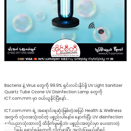
Bacteria နဲ့ Virus တွေကို 99.9% ရှင်းလင်းနိုင်ဖို့ UV Light Sanitizer
Quartz Tube Ozone UV Disinfection Lamp တွေကို
ICT.com.mm မှာ ဝယ်ယူနိုင်ပြီနော်…
ICT.com.mm ရဲ့ အရောင်းရဆုံးဖြစ်တဲ့အပြင် Health & Wellness
အတွက် လုံးဝအသုံးဝင်တဲ့ ပစ္စည်းပါနော်။ နောက်ပြီး UV disinfection
နည်းပညာသုံးထားလို့ ထိခိုက်မှုမရှိဘဲ၊ ပစ္စည်းအတွင်းမှာ ပေးထားတဲ့
ဆောင်ရန်၊ ရှောင်ရန်တွေကို လိုက်နာပြီး အသုံးပြုမယ်ဆိုရင်