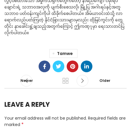
လွှင့်ပစ်ထားသော အမှိုက်သရိုက်တွေကတော့ နာမည်ကျော် ငမိုးရိပ်
ချောင်းရဲ့ သဘာ၀အလှကို ပျက်စီးစေသလို၊ မြို့ပြ အဂါၤရပ်နှင့်အတူ
သဘာ၀ ပတ်၀န်းကျင်ကိုပါ ထိခိုက်စေပါတယ်။ အိမ်ယာ၀င်းထဲသို့ လာ
ရောက်လည်ပတ်ကြတဲ့ နိုင်ငံခြားသားများမှလည်း ထိုမြင်ကွင်းကို တွေ့
တိုင်း နှာခေါင်းရှုံ့ချသည့်အတွက်ကြောင့် ဤကဏ္႑မှာ ရေးသားတင်ပြ
လိုက်ပါတယ်။
Tamwe
Newer
Older
LEAVE A REPLY
Your email address will not be published.
Required fields are
*
marked