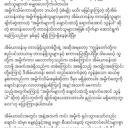
ဖတ်သူများထံ မျှေ၀ပေးလိုက်ပါတယ်။
အမှိုက်သိမ်းကားဆိုတာ ဘယ်လို ပုံစံမျိုး မသိ၊ မမြင်ဖူးကြတဲ့ ထိုအိမ်
ယာ၀န်းထဲမှ အမှိုက်စွန့်ပစ်သူများမှတော့ အိမ်ယာ၀န်းမှ တာ၀န်ရှိသူများ
ချိတ်ဆွဲထားတဲ့ “အမှိုက်များကို ချောင်းထဲသို့ ရောက်အောင် သွန်ပါ” ဆို
တဲ့ စာတန်းလေးကို တာ၀န်သိတတ်သူများအဖြစ် လိုက်နာ ဆောင်ရွက်
နေကြသည်မှာ နှစ်နှင့် ချီ၍ ကြာရှိနေခဲ့ပါပြီ။
အိမ်ယာ၀န်းမှ တာ၀န်ရှိသူတစ်ဦးရဲ့ အဆိိုအရတော့ “ကျွန်တော်တို့က
စည်ပင်သာယာမှ တာ၀န်ရှိသူများနှင့် စကားပြောပြီးပါပြီ။ ဒါပေမယ့် သူ
တို့က အမှိုက်ကား မလောက်ငှသည်က တစ်ကြောင်း၊ အိမ်ယာ၀န်းထဲ
လာဖို့ အခက်အခဲရှိသည်က တစ်ကြောင်း အစရှိသည့် အကျိုးအကြောင်း
တို့ကြောင့် ဒီအိမ်ယာ၀န်း စတင် တည်ဆောက်ခဲ့တဲ့ လွန်ခဲ့သော ဆယ်စု
နှစ်ကတည်းက အမှိုက်သိမ်းစနစ်ဆိုတာ ဒီမှာ မရှိခဲ့တာပါ။ အမှိုက်တွေကို
ချောင်းနားမှာ လာလာစွန့်ပစ်ကြလို့ အန့ံအသက် မကောင်း
သည့်အတွက်ကြောင့် “အမှိုက်များကို ချောင်းထဲသို့ ရောက်အောင် သွန်
ပါ” ဆိုတဲ့ ဆိုင်းဘုတ်ကို ချိတ်ဆွဲပေးထားတာပါ။ နည်းလမ်း မရှိတော့ဘူး
လေ”ဟု ပြောကြားခဲ့ပါတယ်။
အိမ်ယာ၀င်းအတွင်း အနံ့အသက် ကင်း အမှိုက် ရှင်းသွားသော်လည်း
ချောင်း ထဲမှာ နေ့စဉ်နှင့်အမျှ မျှော စီးဆင်းနေတဲ့ လူထောင်ပေါင်းများစွာ