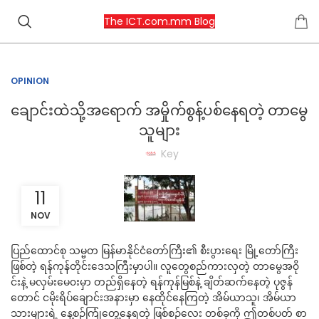
The ICT.com.mm Blog
OPINION
ချောင်းထဲသို့အရောက် အမှိုက်စွန့်ပစ်နေရတဲ့ တာမွေ
သူများ
Key
11
NOV
ပြည်ထောင်စု သမ္မတ မြန်မာနိုင်ငံတော်ကြီး၏ စီးပွားရေး မြို့တော်ကြီး
ဖြစ်တဲ့ ရန်ကုန်တိုင်းဒေသကြီးမှာပါ။ လူတွေစည်ကားလှတဲ့ တာမွေအ၀ို
င်းနဲ့ မလှမ်းမေ၀းမှာ တည်ရှိနေတဲ့ ရန်ကုန်မြစ်နဲ့ ချိတ်ဆက်နေတဲ့ ပုဇွန်
တောင် ငမိုးရိပ်ချောင်းအနားမှာ နေထိုင်နေကြတဲ့ အိမ်ယာသူ၊ အိမ်ယာ
သားများရဲ့ နေ့စဉ်ကြုံတွေ့နေရတဲ့ ဖြစ်စဉ်လေး တစ်ခုကို ဤတစ်ပတ် စာ