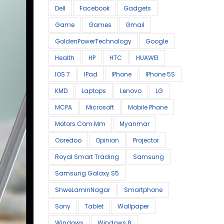
Dell
Facebook
Gadgets
Game
Games
Gmail
GoldenPowerTechnology
Google
Health
HP
HTC
HUAWEI
IOS 7
IPad
IPhone
IPhone 5S
KMD
Laptops
Lenovo
LG
MCPA
Microsoft
Mobile Phone
Motors.com.mm
Myanmar
Ooredoo
Opinion
Projector
Royal Smart Trading
Samsung
Samsung Galaxy S5
ShweLaminNagar
Smartphone
Sony
Tablet
Wallpaper
Windows
Windows 8