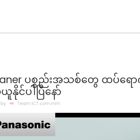
ner ပစ္စည်းအသစ်တွေ ထပ်ရောက်
ူနိုင်ပါပြီနော်
 by
Team ICT.com.mm