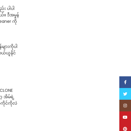
ည်း ပါပါ
။ ဒီအမှုန်
leaner ကို
များကိုပါ
ယ်ယူနိုင်
Face
CYCLONE
Twitt
အိမ်ရဲ့
ကိုင်ကိုလဲ
Inst
YouT
Pinte