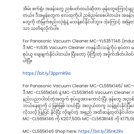
အိမ်၊ စက်ရုံ၊ အခန်းတွေ ညစ်ပတ်တယ်ဆိုတာ ဖုန်တွေကြောင့်ချည
တယ်။ ဒီအမှုန်တွေက လေထုကိုပါ ညစ်ညမ်းစေပါတယ်။ အခန်းထဲမှာ 
တွေကို တံမြက်စည်းလှဲရုံနဲ့ မသန့်စင်နိုင်ပါဘူး။ ဒါ့ကြောင့် 
သာ သတိရလိုက်ပါ။
For Panasonic Vacuum Cleaner MC-YL635T146 (Indust
ဒီ MC-YL635 Vacuum Cleaner ကဖုန်သီးသန့်ကိုပဲ စုပ်တာ မဟု
စုပ်ယူ ချေဖျက်နိုင်ပါတယ်။ ပြီးတော့ ပိုကြီးတဲ့ အမှိုက်အိတ်
ပါပြီ။
https://bit.ly/3ppmR9a
For Panasonic Vacuum Cleaner MC-CL565K146/ MC-C
ဒီ MC-CL565K146 နဲ့ MC-CL563R146 Vacuum Cleaner က ကြမ်း
နည်းပညာပါဝင်တဲ့အတွက် စုပ်ယူအားကောင်းပြီး ဖုန်တွေ အညစ
ဘယ်နေရာကို ပဲ ဖြစ်ဖြစ် သယ်ပြီး အလွယ်တကူ သန့်ရှင်းနိုင်ပြီပေါ
လိုသလို ပြုပြင် နိုင်ပြီး လိုချင်တဲ့ အရှည် အထိဆန့်ထုတ်နိုင်ပါ
MC-CL565K146 ကို K207,500၊ MC-CL563R146 ကို K175,000 နဲ
MC-CL565K146 Shop here:
https://bit.ly/35nKZRv