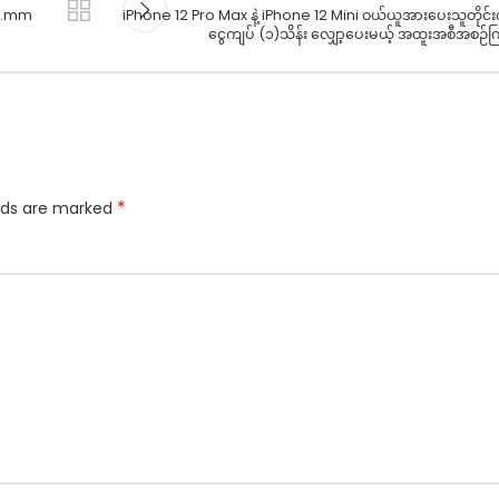
om.mm
iPhone 12 Pro Max နဲ့ iPhone 12 Mini ဝယ်ယူအားပေးသူတိုင်းက
ငွေကျပ် (၁)သိန်း လျှော့ပေးမယ့် အထူးအစီအစဉ်ကြ
*
elds are marked