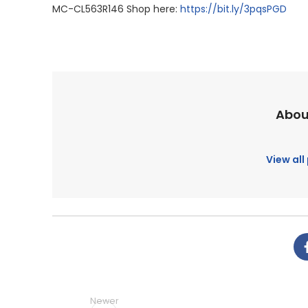
MC-CL563R146 Shop here:
https://bit.ly/3pqsPGD
Abou
View al
Newer