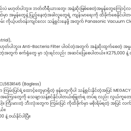
်းပဲ မဟုတ်ပါဘူး။ ဘတ်တီရီယားတွေ၊ အနံ့ဆိုးဖြစ်စေတဲ့အမှုန်တွေကြောင့်လ
အမှုန်တွေနဲ့ ပြည့်နေတဲ့အခါလူတွေရဲ့ ကျန်းမာရေးကို ထိခိုက်စေနိုင်ပါတယ်
အမြဲတမ်း ကိုယ့်ပတ်ဝန်းကျင်လေး သန့်ရှင်းနေဖို့ အတွက် Panasonic Vacuum C
rial),
တ်ပါဘူး။ Anti-Bacteria Filter ပါဝင်တဲ့အတွက် အနံ့ဆိုးထွက်စေတဲ့ အမှုန်
ပါဝင်တဲ့အတွက် စက်ရုံတွေ မှာ သုံးရင်လည်း အဆင်ပြေစေပါတယ်။ K275,000 နဲ့ ဝ
L563R146 (Bagless)
ပြင်ရဲ့ထောင့်တွေမှာရှိတဲ့ ဖုန်တွေကိုပါ သန့်ရှင်းနိုင်တဲ့အပြင် MEGA
်အကြေးတွေကို သေချာသန့်စင်နိုင်ပါတယ်။ဖြုတ်ရ တပ်ရ လည်း လွယ်ကူတော့ 
့။ ကြီးမားတဲ့ ဘီးလုံးတွေက ကြမ်းပြင် ကိုထိခိုက်မှာ မစိုးရိမ်ရတဲ့ အပြင် လက်
တယ်။
့ ဝယ်နိုင်ပါပြီ။