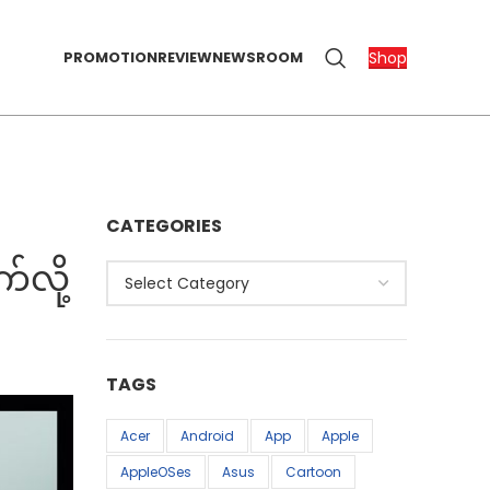
Shop
PROMOTION
REVIEW
NEWSROOM
CATEGORIES
လို့
Categories
TAGS
Acer
Android
App
Apple
AppleOSes
Asus
Cartoon