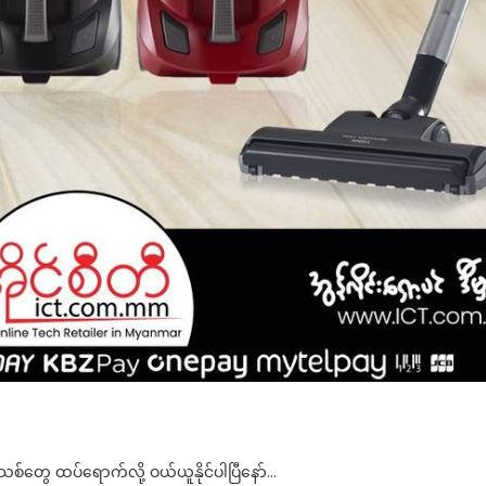
ွေ ထပ်ရောက်လို့ ဝယ်ယူနိုင်ပါပြီနော်…