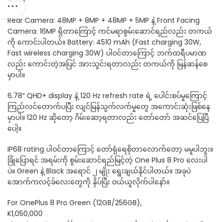
Rear Camera: 48MP + 8MP + 48MP + 5MP နဲ့ Front Facing
Camera: 16MP ရှိတာကြောင့် ကင်မရာစွမ်းဆောင်ရည်လည်း တကယ်
ကို ကောင်းပါတယ်။ Battery: 4510 mAh (Fast charging 30W,
Fast wireless charging 30W) ပါဝင်တာကြောင့် ဘက်ထရီပမာဏ
လည်း ကောင်းတဲ့အပြင် အားသွင်းရတာလည်း တကယ်ကို မြန်ဆန်စေ
မှာပါ။
6.78″ QHD+ display နဲ့ 120 Hz refresh rate ရဲ့ ပေါင်းစပ်မှုကြောင့်
ကြည်လင်တောက်ပပြီး လျင်မြန်သွက်လက်မှုတွေ အကောင်းဆုံးဖြစ်နေ
မှာပါ။ 120 Hz ဆိုတော့ ဂိမ်းဆော့ရတာလည်း တော်တော် အဆင်ပြေပြီ
ပေါ့။
IP68 rating ပါဝင်တာကြောင့် တော်ရုံရေစိုတာလောက်တော့ မမူပါဘူး။
ခြုံပြောရင် အရမ်းကို စွမ်းဆောင်ရည်မြင့်တဲ့ One Plus 8 Pro လေးပါ
ပဲ။ Green နဲ့ Black အရောင် ၂ မျိုး ရွေးချယ်နိုင်ပါတယ်။ အခုပဲ
အောက်ကလင့်ခ်လေးတွေကို နှိပ်ပြီး ဝယ်ယူလိုက်ပါနော်။
For OnePlus 8 Pro Green (12GB/256GB),
K1,050,000