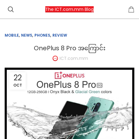
The ICT.com.mm Blog
,
,
,
MOBILE
NEWS
PHONES
REVIEW
OnePlus 8 Pro အကြောင်း
ICT.com.mm
22
OCT