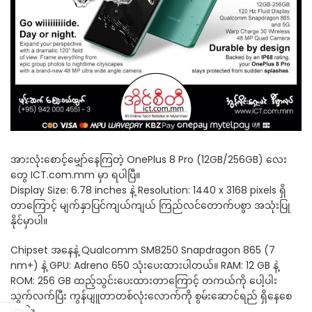
အားလုံးစောင့်မျှော်နေကြတဲ့ OnePlus 8 Pro (12GB/256GB) လေး
တွေ ICT.com.mm မှာ ရပါပြီ။
Display Size: 6.78 inches နဲ့ Resolution: 1440 x 3168 pixels ရှိ
တာကြောင့် မျက်နှာပြင်ကျယ်ကျယ် ကြည်လင်တောက်ပစွာ အသုံးပြု
နိုင်မှာပါ။
Chipset အနေနဲ့ Qualcomm SM8250 Snapdragon 865 (7
nm+) နဲ့ GPU: Adreno 650 သုံးပေးထားပါတယ်။ RAM: 12 GB နဲ့
ROM: 256 GB ထည့်သွင်းပေးထားတာကြောင့် တကယ်ကို ပေါ့ပါး
သွက်လက်ပြီး ကွန်ပျူတာတစ်လုံးလောက်ကို စွမ်းဆောင်ရည် ရှိနေစေ
မှာပါ။